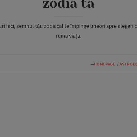
zodia ta
ri faci, semnul tău zodiacal te împinge uneori spre alegeri ce 
ruina viața.
—
HOMEPAGE
/
ASTROLO