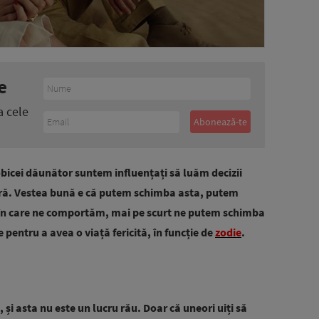
e
a cele
obicei dăunător suntem influențați să luăm decizii
ră.
Vestea bună e că putem schimba asta, putem
l în care ne comportăm, mai pe scurt ne putem schimba
e pentru a avea o viață fericită, în funcție de
zodie
.
, și asta nu este un lucru rău. Doar că uneori uiți să