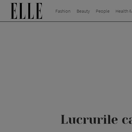
Fashion
Beauty
People
Health &
Lucrurile ca