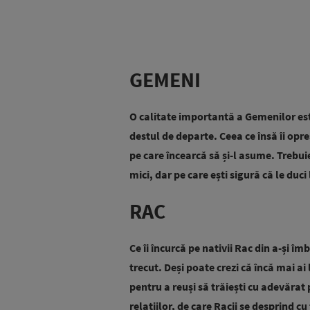
GEMENI
O calitate importantă a Gemenilor este
destul de departe. Ceea ce însă îi opr
pe care încearcă să și-l asume. Trebuie 
mici, dar pe care ești sigură că le duci
RAC
Ce îi încurcă pe nativii Rac din a-și î
trecut. Deși poate crezi că încă mai a
pentru a reuși să trăiești cu adevărat 
relațiilor, de care Racii se desprind cu