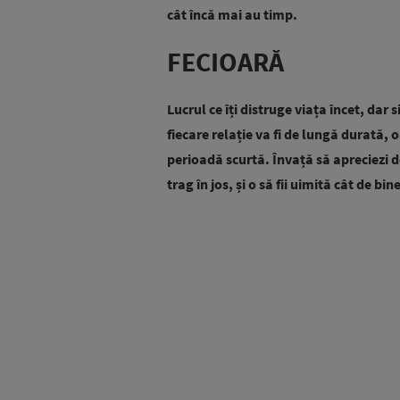
cât încă mai au timp.
FECIOARĂ
Lucrul ce îți distruge viața încet, dar 
fiecare relație va fi de lungă durată, 
perioadă scurtă. Învață să apreciezi doa
trag în jos, și o să fii uimită cât de bine