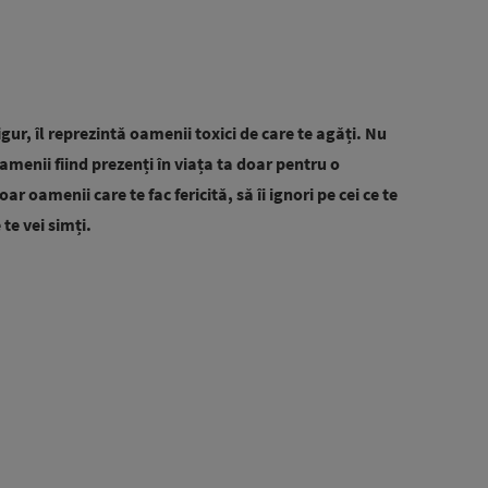
sigur, îl reprezintă oamenii toxici de care te agăți.
Nu
oamenii fiind prezenți în viața ta doar pentru o
r oamenii care te fac fericită, să îi ignori pe cei ce te
 te vei simți.