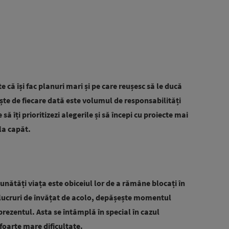
 că își fac planuri mari și pe care reușesc să le ducă
ește de fiecare dată este volumul de responsabilități
să îți prioritizezi alegerile și să începi cu proiecte mai
 la capăt.
mbunătăți viața este obiceiul lor de a rămâne blocați în
i lucruri de învățat de acolo, depășește momentul
prezentul. Asta se întâmplă în special în cazul
 foarte mare dificultate.