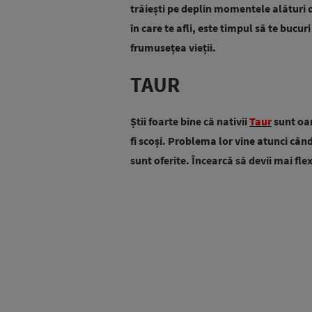
trăiești pe deplin momentele alături d
în care te afli, este timpul să te bucu
frumusețea vieții.
TAUR
Știi foarte bine că nativii
Taur
sunt oam
fi scoși. Problema lor vine atunci când 
sunt oferite. Încearcă să devii mai flex