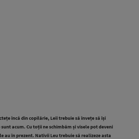
tețe încă din copilărie, Leii trebuie să învețe să își
e sunt acum. Cu toții ne schimbăm și visele pot deveni
le au în prezent.
Nativii Leu trebuie să realizeze asta