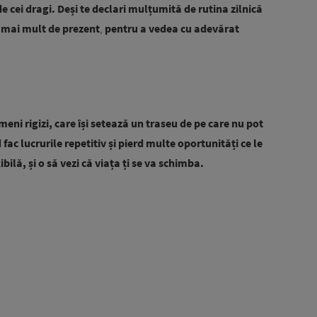
e cei dragi. Deși te declari mulțumită de rutina zilnică
ri mai mult de prezent
,
pentru a vedea cu adevărat
eni rigizi, care își setează un traseu de pe care nu pot
fac lucrurile repetitiv și pierd multe oportunități ce le
ibilă, și o să vezi că viața ți se va schimba.