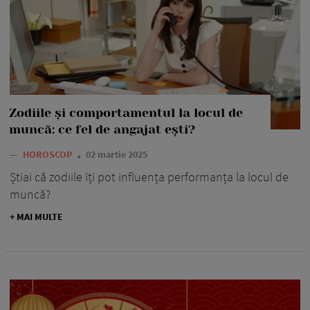
Zodiile și comportamentul la locul de
muncă: ce fel de angajat ești?
—
HOROSCOP
02 martie 2025
Știai că zodiile îți pot influența performanța la locul de
muncă?
+ MAI MULTE