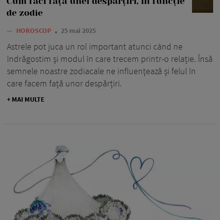
Cum faci față unei despărțiri, în funcție
de zodie
—
HOROSCOP
25 mai 2025
Astrele pot juca un rol important atunci când ne
îndrăgostim și modul în care trecem printr-o relație. Însă
semnele noastre zodiacale ne influențează și felul în
care facem față unor despărțiri.
+ MAI MULTE