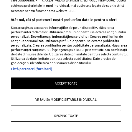
care colaboram. Prin click pe “VREAU SA MODIFIC SETARILE INDIVIDUAL” puteti
schimba preferintele in mod individual, mai putin cele legate de cookie strict
necesare pentru functionarea website-ului.
Atât noi, cât și partenerii noștri prelucrăm datele pentru a oferi:
Stocarea și/sau accesarea informațiilor de pe un dispozitiv. Măsurarea
performanței reclamelor. Utilizarea profilurilor pentru selectarea conținutului
personalizat. Dezvoltarea și îmbunătățirea serviciilor. Crearea profilurilor de
conținut personalizat. Utilizarea profilurilor pentru selectarea publicității
Horoscop anual 2025 Balanță.
personalizate. Crearea profilurilor pentru publicitate personalizată. Măsurarea
performanței conținutului. Înțelegerea publicului prin statistici sau combinații
Previziuni pentru zodia Balanță, în 2025
de date din surse diferite. Utilizarea datelor limitate pentru a selecta conținutul.
Utilizarea de date limitate pentru a selecta publicitatea. Date precise de
—
HOROSCOP
05 noiembrie 2024
geolocație și identificarea prin scanarea dispozitivului.
Listă parteneri (furnizori)
Ești născută în zodia Balanță? Atunci cu siguranță vrei să
afli principalele previziuni din horoscop anual 2025,
ACCEPT TOATE
zodia Balanță.
+ MAI MULTE
VREAU SA MODIFIC SETARILE INDIVIDUAL
RESPING TOATE