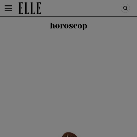
HOMEPAGE
/
ASTROLOGIE
/
ASTRO MIX
horoscop