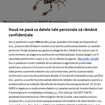
Horoscop anual 2025 Scorpion.
Previziuni pentru zodia Scorpion, în
Nouă ne pasă ca datele tale personale să rămână
2025
confidențiale
—
HOROSCOP
12 noiembrie 2024
Noi și partenerii noștri
594
stocăm și/sau accesăm informații pe dispozitivul
dvs., precum identificatorii cookie unici pentru prelucrarea datelor cu caracter
Ești născută în zodia Scorpion? Atunci cu siguranță vrei
personal. Puteți accepta sau gestiona alegerile dvs. făcând clic mai jos sau în
orice moment, pe pagina cu politica de confidențialitate. Aceste alegeri vor fi
să afli principalele previziuni din horoscop anual 2025,
raportate partenerilor noștri și nu vă vor afecta navigarea.
Mai multe detalii
zodia Scorpion.
Noi si partenerii nostri (retelele de socializare si agentiile de publicitate
partenere, precum si furnizorii nostri de servicii de date analitice) prelucram
+ MAI MULTE
date pentru a permite website-ului sa functioneze, pentru a personaliza
continutul si anunturile publicitare afisate in functie de interesele si/sau profilul
dvs., pentru a va oferi functionalitati aferente retelelor de socializare si pentru a
analiza traficul pe website. Beneficiati de drepturile prevazute de art. 15-22 din
GDPR in legatura cu prelucrarea datelor cu caracter personal. Aceste drepturi pot
fi exercitate prin modalitatea indicata
aici
. Prin click pe “ACCEPT TOATE”,
acceptati folosirea tuturor Tehnologiilor de tip Cookie, care implica inclusiv
acceptul dvs. cu privire la stocarea/accesarea informatiilor de catre Vendor-ii cu