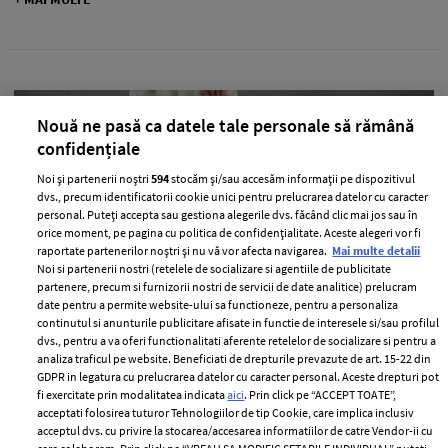
Nouă ne pasă ca datele tale personale să rămână
confidențiale
Noi și partenerii noștri
594
stocăm și/sau accesăm informații pe dispozitivul
dvs., precum identificatorii cookie unici pentru prelucrarea datelor cu caracter
personal. Puteți accepta sau gestiona alegerile dvs. făcând clic mai jos sau în
orice moment, pe pagina cu politica de confidențialitate. Aceste alegeri vor fi
raportate partenerilor noștri și nu vă vor afecta navigarea.
Mai multe detalii
Noi si partenerii nostri (retelele de socializare si agentiile de publicitate
partenere, precum si furnizorii nostri de servicii de date analitice) prelucram
Tenișii atipici, un must-have al
date pentru a permite website-ului sa functioneze, pentru a personaliza
continutul si anunturile publicitare afisate in functie de interesele si/sau profilul
sezonului
dvs., pentru a va oferi functionalitati aferente retelelor de socializare si pentru a
analiza traficul pe website. Beneficiati de drepturile prevazute de art. 15-22 din
—
21 mai 2019
GDPR in legatura cu prelucrarea datelor cu caracter personal. Aceste drepturi pot
Colorați, voluminoși și atipici: sunt cuvintele-cheie care
fi exercitate prin modalitatea indicata
aici
. Prin click pe “ACCEPT TOATE”,
acceptati folosirea tuturor Tehnologiilor de tip Cookie, care implica inclusiv
descriu cel mai bine pantofii sport ai acestui sezon.
acceptul dvs. cu privire la stocarea/accesarea informatiilor de catre Vendor-ii cu