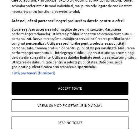
care colaboram. Prin click pe “VREAU SA MODIFIC SETARILE INDIVIDUAL” puteti
+ MAI MULTE
schimba preferintele in mod individual, mai putin cele legate de cookie strict
necesare pentru functionarea website-ului.
Atât noi, cât și partenerii noștri prelucrăm datele pentru a oferi:
Stocarea și/sau accesarea informațiilor de pe un dispozitiv. Măsurarea
performanței reclamelor. Utilizarea profilurilor pentru selectarea conținutului
personalizat. Dezvoltarea și îmbunătățirea serviciilor. Crearea profilurilor de
conținut personalizat. Utilizarea profilurilor pentru selectarea publicității
personalizate. Crearea profilurilor pentru publicitate personalizată. Măsurarea
performanței conținutului. Înțelegerea publicului prin statistici sau combinații
de date din surse diferite. Utilizarea datelor limitate pentru a selecta conținutul.
Utilizarea de date limitate pentru a selecta publicitatea. Date precise de
geolocație și identificarea prin scanarea dispozitivului.
Listă parteneri (furnizori)
ACCEPT TOATE
Top 10 Cel mai PROST îmbrăcate
celebrități de la Met Gala 2019
VREAU SA MODIFIC SETARILE INDIVIDUAL
—
07 mai 2019
RESPING TOATE
Cu o temă care din start implică ideea de kitch, linia
dintre bine și prost îmbrăcate este foarte fină, însă