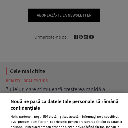
ABONEAZĂ-TE LA NEWSLETTER
Urmareste-ne pe:
Cele mai citite
BEAUTY
BEAUTY TIPS
BE
țe
7 uleiuri care stimulează creșterea rapidă a
Ce
părului
de
Nouă ne pasă ca datele tale personale să rămână
confidențiale
Noi și partenerii noștri
594
stocăm și/sau accesăm informații pe dispozitivul
dvs., precum identificatorii cookie unici pentru prelucrarea datelor cu caracter
personal. Puteți accepta sau gestiona alegerile dvs. făcând clic mai jos sau în