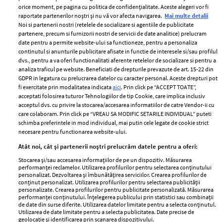
orice moment, pe pagina cu politica de confidențialitate. Aceste alegeri vor fi
raportate partenerilor noștri și nu vă vor afecta navigarea.
Mai multe detalii
Noi si partenerii nostri (retelele de socializare si agentiile de publicitate
partenere, precum si furnizorii nostri de servicii de date analitice) prelucram
ELLE Style Awards
Termeni si conditii
date pentru a permite website-ului sa functioneze, pentru a personaliza
2024
continutul si anunturile publicitare afisate in functie de interesele si/sau profilul
Politica de
dvs., pentru a va oferi functionalitati aferente retelelor de socializare si pentru a
Despre ELLE
confidențialitate
analiza traficul pe website. Beneficiati de drepturile prevazute de art. 15-22 din
Romania
GDPR in legatura cu prelucrarea datelor cu caracter personal. Aceste drepturi pot
Politica de cookies
fi exercitate prin modalitatea indicata
aici
. Prin click pe “ACCEPT TOATE”,
Contact
Publicitate
acceptati folosirea tuturor Tehnologiilor de tip Cookie, care implica inclusiv
acceptul dvs. cu privire la stocarea/accesarea informatiilor de catre Vendor-ii cu
Abonamente
care colaboram. Prin click pe “VREAU SA MODIFIC SETARILE INDIVIDUAL” puteti
schimba preferintele in mod individual, mai putin cele legate de cookie strict
necesare pentru functionarea website-ului.
Stiri
Libertatea pentru
Atât noi, cât și partenerii noștri prelucrăm datele pentru a oferi:
femei
GSP
Stocarea și/sau accesarea informațiilor de pe un dispozitiv. Măsurarea
Viva
performanței reclamelor. Utilizarea profilurilor pentru selectarea conținutului
Unica
personalizat. Dezvoltarea și îmbunătățirea serviciilor. Crearea profilurilor de
Avantaje
conținut personalizat. Utilizarea profilurilor pentru selectarea publicității
Baby
personalizate. Crearea profilurilor pentru publicitate personalizată. Măsurarea
Retete practice
performanței conținutului. Înțelegerea publicului prin statistici sau combinații
Retete
de date din surse diferite. Utilizarea datelor limitate pentru a selecta conținutul.
Utilizarea de date limitate pentru a selecta publicitatea. Date precise de
geolocație și identificarea prin scanarea dispozitivului.