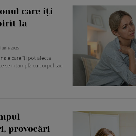
nul care îți
irit la
 iunie 2025
le care îți pot afecta
ce se întâmplă cu corpul tău
impul
i, provocări