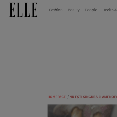
Fashion
Beauty
People
Health &
HOMEPAGE
/
NU EȘTI SINGURĂ #LAMENOP