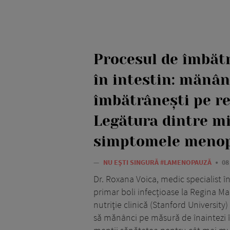
Procesul de îmbăt
în intestin: mănânc
îmbătrânești pe r
Legătura dintre m
simptomele meno
—
NU EȘTI SINGURĂ #LAMENOPAUZĂ
08
Dr. Roxana Voica, medic specialist î
primar boli infecțioase la Regina Mar
nutriţie clinică (Stanford University)
să mănânci pe măsură de înaintezi în 