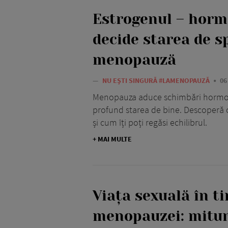
Estrogenul – hormo
decide starea de sp
menopauză
—
NU EȘTI SINGURĂ #LAMENOPAUZĂ
06
Menopauza aduce schimbări hormona
profund starea de bine. Descoperă 
și cum îți poți regăsi echilibrul.
+ MAI MULTE
Viața sexuală în t
menopauzei: mitur