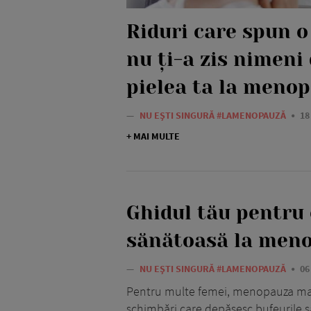
Riduri care spun o
nu ți-a zis nimeni
pielea ta la meno
—
NU EȘTI SINGURĂ #LAMENOPAUZĂ
18
+ MAI MULTE
Ghidul tău pentru
sănătoasă la men
—
NU EȘTI SINGURĂ #LAMENOPAUZĂ
06
Pentru multe femei, menopauza ma
schimbări care depășesc bufeurile s