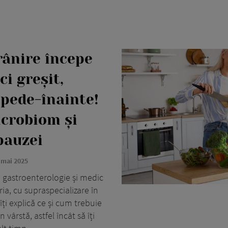
rânire începe
i greșit,
epede-înainte!
icrobiom și
pauzei
 mai 2025
n gastroenterologie și medic
ia, cu supraspecializare în
 îți explică ce și cum trebuie
vârstă, astfel încât să îți