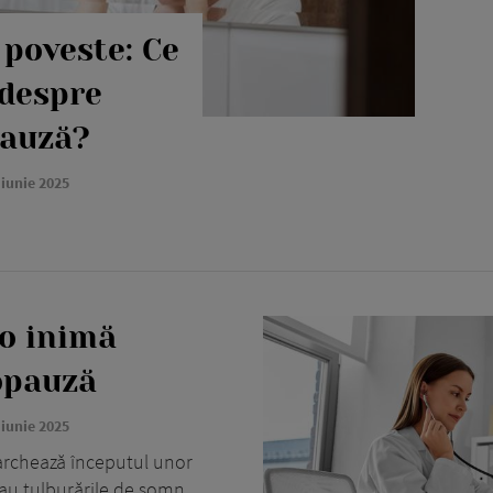
 poveste: Ce
 despre
pauză?
 iunie 2025
 o inimă
opauză
 iunie 2025
rchează începutul unor
au tulburările de somn.