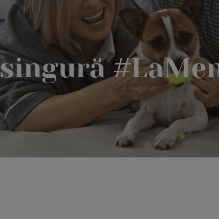
i singură #LaMe