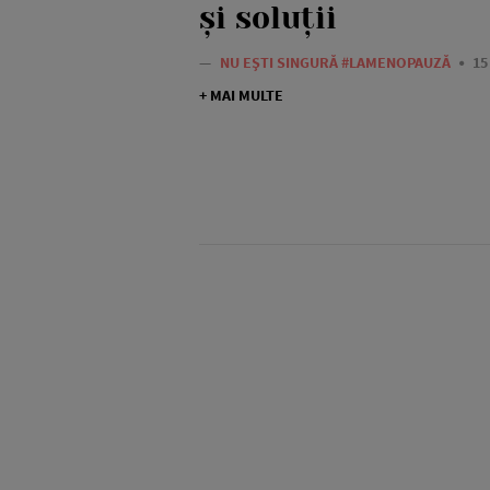
și soluții
—
NU EȘTI SINGURĂ #LAMENOPAUZĂ
15
+ MAI MULTE