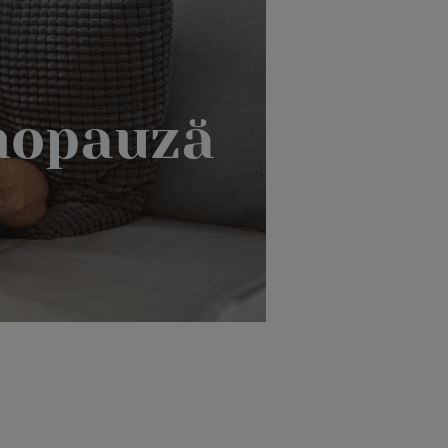
nopauză