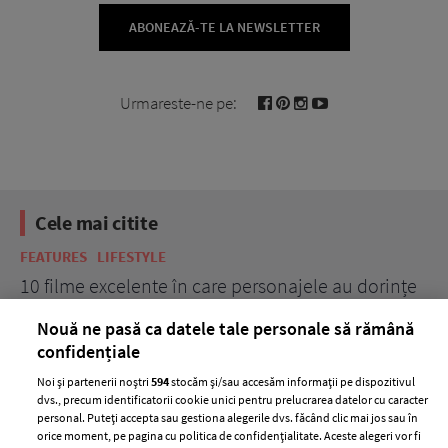
ABONEAZĂ-TE LA NEWSLETTER
Urmareste-ne pe:
Cele mai citite
FEATURES
LIFESTYLE
BE
10 filme excelente în care personajele au dorințe
7 
acerbe de răzbunare
pă
Nouă ne pasă ca datele tale personale să rămână
confidențiale
Noi și partenerii noștri
594
stocăm și/sau accesăm informații pe dispozitivul
dvs., precum identificatorii cookie unici pentru prelucrarea datelor cu caracter
personal. Puteți accepta sau gestiona alegerile dvs. făcând clic mai jos sau în
orice moment, pe pagina cu politica de confidențialitate. Aceste alegeri vor fi