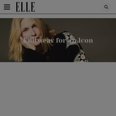
HOMEPAGE
/
KNITWEAR FOR AN ICON
Knitwear for an Icon