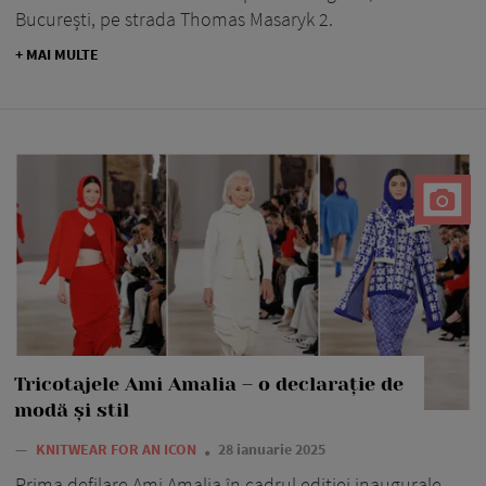
București, pe strada Thomas Masaryk 2.
+ MAI MULTE
Tricotajele Ami Amalia – o declarație de
modă și stil
—
KNITWEAR FOR AN ICON
28 ianuarie 2025
Prima defilare Ami Amalia în cadrul ediției inaugurale