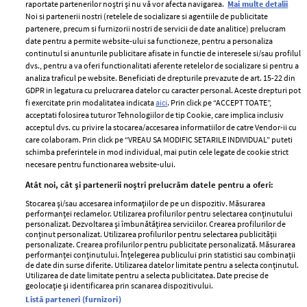
raportate partenerilor noștri și nu vă vor afecta navigarea.
Mai multe detalii
Noi si partenerii nostri (retelele de socializare si agentiile de publicitate
partenere, precum si furnizorii nostri de servicii de date analitice) prelucram
ELLE Style Awards
Termeni si conditii
date pentru a permite website-ului sa functioneze, pentru a personaliza
2024
continutul si anunturile publicitare afisate in functie de interesele si/sau profilul
Politica de
dvs., pentru a va oferi functionalitati aferente retelelor de socializare si pentru a
Despre ELLE
confidențialitate
analiza traficul pe website. Beneficiati de drepturile prevazute de art. 15-22 din
Romania
GDPR in legatura cu prelucrarea datelor cu caracter personal. Aceste drepturi pot
Politica de cookies
fi exercitate prin modalitatea indicata
aici
. Prin click pe “ACCEPT TOATE”,
Contact
Publicitate
acceptati folosirea tuturor Tehnologiilor de tip Cookie, care implica inclusiv
acceptul dvs. cu privire la stocarea/accesarea informatiilor de catre Vendor-ii cu
Abonamente
care colaboram. Prin click pe “VREAU SA MODIFIC SETARILE INDIVIDUAL” puteti
schimba preferintele in mod individual, mai putin cele legate de cookie strict
necesare pentru functionarea website-ului.
Stiri
Libertatea pentru
Atât noi, cât și partenerii noștri prelucrăm datele pentru a oferi:
femei
GSP
Stocarea și/sau accesarea informațiilor de pe un dispozitiv. Măsurarea
Viva
performanței reclamelor. Utilizarea profilurilor pentru selectarea conținutului
Unica
personalizat. Dezvoltarea și îmbunătățirea serviciilor. Crearea profilurilor de
Avantaje
conținut personalizat. Utilizarea profilurilor pentru selectarea publicității
Baby
personalizate. Crearea profilurilor pentru publicitate personalizată. Măsurarea
Retete practice
performanței conținutului. Înțelegerea publicului prin statistici sau combinații
Retete
de date din surse diferite. Utilizarea datelor limitate pentru a selecta conținutul.
Utilizarea de date limitate pentru a selecta publicitatea. Date precise de
geolocație și identificarea prin scanarea dispozitivului.
Pariază responsabil! Decizia ONJN nr. 821/25.09.2025.
Listă parteneri (furnizori)
Jocurile de noroc sunt interzise minorilor.