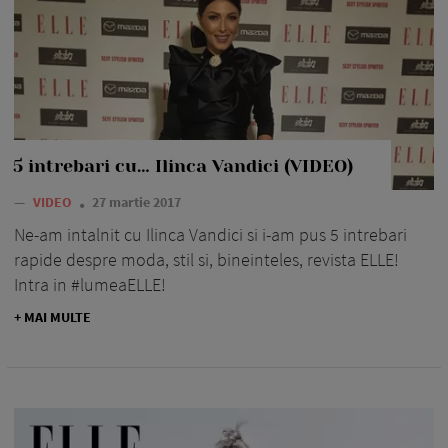
5 intrebari cu… Ilinca Vandici (VIDEO)
—
VIDEO
27 martie 2017
Ne-am intalnit cu Ilinca Vandici si i-am pus 5 intrebari
rapide despre moda, stil si, bineinteles, revista ELLE!
Intra in #lumeaELLE!
+ MAI MULTE