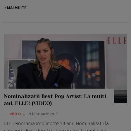
+ MAI MULTE
Nominalizatii Best Pop Artist: La multi
ani, ELLE! (VIDEO)
—
VIDEO
19 februarie 2017
ELLE Romania implineste 19 ani! Nominalizatii la