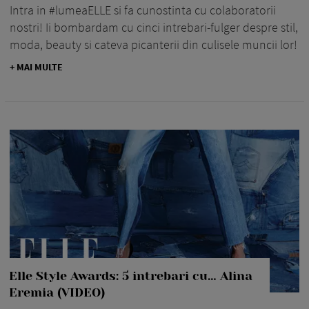
Intra in #lumeaELLE si fa cunostinta cu colaboratorii
nostri! Ii bombardam cu cinci intrebari-fulger despre stil,
moda, beauty si cateva picanterii din culisele muncii lor!
+ MAI MULTE
Elle Style Awards: 5 intrebari cu… Alina
Eremia (VIDEO)