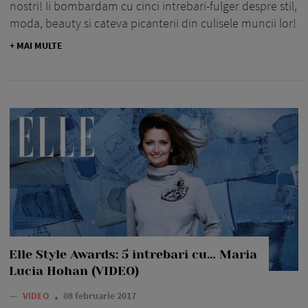
nostri! Ii bombardam cu cinci intrebari-fulger despre stil,
moda, beauty si cateva picanterii din culisele muncii lor!
+ MAI MULTE
Elle Style Awards: 5 intrebari cu… Maria
Lucia Hohan (VIDEO)
—
VIDEO
08 februarie 2017