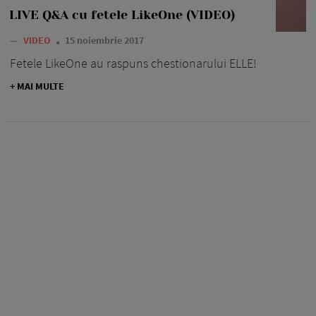
LIVE Q&A cu fetele LikeOne (VIDEO)
—
VIDEO
15 noiembrie 2017
Fetele LikeOne au raspuns chestionarului ELLE!
+ MAI MULTE