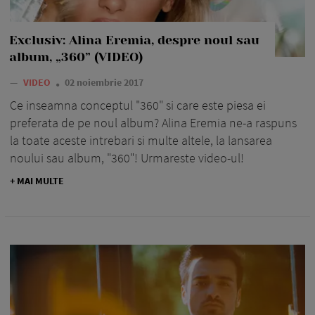
Exclusiv: Alina Eremia, despre noul sau
album, „360” (VIDEO)
—
VIDEO
02 noiembrie 2017
Ce inseamna conceptul "360" si care este piesa ei
preferata de pe noul album? Alina Eremia ne-a raspuns
la toate aceste intrebari si multe altele, la lansarea
noului sau album, "360"! Urmareste video-ul!
+ MAI MULTE