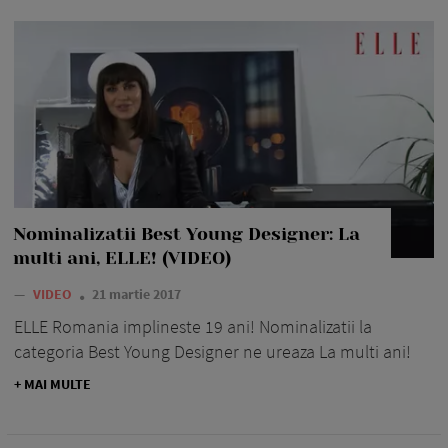
Nominalizatii Best Young Designer: La
multi ani, ELLE! (VIDEO)
—
VIDEO
21 martie 2017
ELLE Romania implineste 19 ani! Nominalizatii la
categoria Best Young Designer ne ureaza La multi ani!
+ MAI MULTE