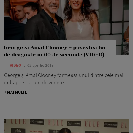
George și Amal Clooney – povestea lor
de dragoste în 60 de secunde (VIDEO)
—
VIDEO
02 aprilie 2017
George și Amal Clooney formeaza unul dintre cele mai
indragite cupluri de vedete.
+ MAI MULTE