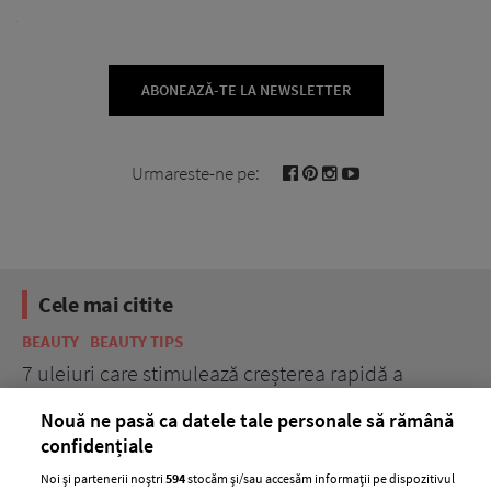
ABONEAZĂ-TE LA NEWSLETTER
Urmareste-ne pe:
Cele mai citite
BEAUTY
BEAUTY TIPS
BE
țe
7 uleiuri care stimulează creșterea rapidă a
Ce
părului
de
Nouă ne pasă ca datele tale personale să rămână
confidențiale
Noi și partenerii noștri
594
stocăm și/sau accesăm informații pe dispozitivul