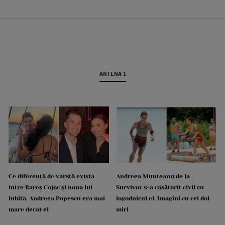
ANTENA 1
Ce diferență de vârstă există
Andreea Munteanu de la
între Rareș Cojoc și noua lui
Survivor s-a căsătorit civil cu
iubită. Andreea Popescu era mai
logodnicul ei. Imagini cu cei doi
mare decât el
miri