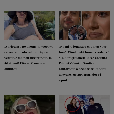
„Surioara e pe drum!” :o Wooow,
„Nu mi-e jenă să o spun cu voce
ce veste!! E oficial! Îndrăgita
tare”. Când toată lumea credea că
vedetă e din nou însărcinată, la
s-au liniștit apele între Codruța
40 de ani! Uite ce frumos a
Filip și Valentin Sanfira,
anunțat!
cântăreața a decis să spună tot
adevărul despre mariajul ei
eșuat