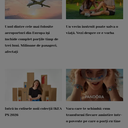
Unul dintre cele mai folosite
Un vecin instruit poate salva o
aeroporturi din Europa își
viață. Vezi despre ce e vorba
închide complet porțile timp de
trei luni. Milioane de pasageri,
afectați
Intră în culisele noii colecții IKEA
Vara care te schimbă: cum
PS 2026
transformi fiecare amintire într-
o poveste pe care o porți cu tine