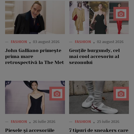
—
FASHION
03 august 2026
—
FASHION
02 august 2026
John Galliano primește
Gențile burgundy, cel
prima mare
mai cool accesoriu al
retrospectivă la The Met
sezonului
—
FASHION
26 iulie 2026
—
FASHION
25 iulie 2026
Piesele și accesoriile
7 tipuri de sneakers care