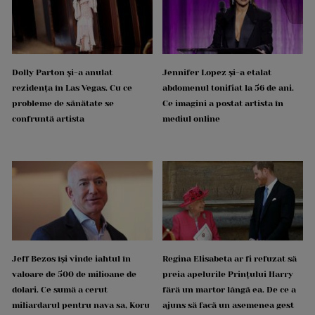
Dolly Parton și-a anulat
Jennifer Lopez și-a etalat
rezidența în Las Vegas. Cu ce
abdomenul tonifiat la 56 de ani.
probleme de sănătate se
Ce imagini a postat artista în
confruntă artista
mediul online
Jeff Bezos își vinde iahtul în
Regina Elisabeta ar fi refuzat să
valoare de 500 de milioane de
preia apelurile Prințului Harry
dolari. Ce sumă a cerut
fără un martor lângă ea. De ce a
miliardarul pentru nava sa, Koru
ajuns să facă un asemenea gest