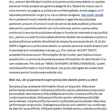
dvs., precum identificatorii cookie unici pentru prelucrarea datelor cu caracter
personal. Puteți accepta sau gestiona alegerile dvs. făcând clic mai jos sau în
orice moment, pe pagina cu politica de confidențialitate. Aceste alegeri vor fi
raportate partenerilor noștri și nu vă vor afecta navigarea.
Mai multe detalii
Noi si partenerii nostri (retelele de socializare si agentiile de publicitate
partenere, precum si furnizorii nostri de servicii de date analitice) prelucram
ELLE Style Awards
Termeni si conditii
date pentru a permite website-ului sa functioneze, pentru a personaliza
2024
continutul si anunturile publicitare afisate in functie de interesele si/sau profilul
Politica de
dvs., pentru a va oferi functionalitati aferente retelelor de socializare si pentru a
Despre ELLE
confidențialitate
analiza traficul pe website. Beneficiati de drepturile prevazute de art. 15-22 din
Romania
GDPR in legatura cu prelucrarea datelor cu caracter personal. Aceste drepturi pot
Politica de cookies
fi exercitate prin modalitatea indicata
aici
. Prin click pe “ACCEPT TOATE”,
Contact
Publicitate
acceptati folosirea tuturor Tehnologiilor de tip Cookie, care implica inclusiv
acceptul dvs. cu privire la stocarea/accesarea informatiilor de catre Vendor-ii cu
Abonamente
care colaboram. Prin click pe “VREAU SA MODIFIC SETARILE INDIVIDUAL” puteti
schimba preferintele in mod individual, mai putin cele legate de cookie strict
necesare pentru functionarea website-ului.
Stiri
Libertatea pentru
Atât noi, cât și partenerii noștri prelucrăm datele pentru a oferi:
femei
GSP
Stocarea și/sau accesarea informațiilor de pe un dispozitiv. Măsurarea
Viva
performanței reclamelor. Utilizarea profilurilor pentru selectarea conținutului
Unica
personalizat. Dezvoltarea și îmbunătățirea serviciilor. Crearea profilurilor de
Avantaje
conținut personalizat. Utilizarea profilurilor pentru selectarea publicității
Baby
personalizate. Crearea profilurilor pentru publicitate personalizată. Măsurarea
Retete practice
performanței conținutului. Înțelegerea publicului prin statistici sau combinații
Retete
de date din surse diferite. Utilizarea datelor limitate pentru a selecta conținutul.