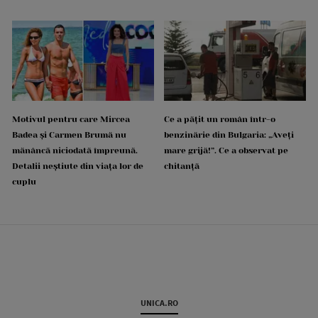
Motivul pentru care Mircea
Ce a pățit un român într-o
Badea și Carmen Brumă nu
benzinărie din Bulgaria: „Aveți
mănâncă niciodată împreună.
mare grijă!”. Ce a observat pe
Detalii neștiute din viața lor de
chitanță
cuplu
UNICA.RO