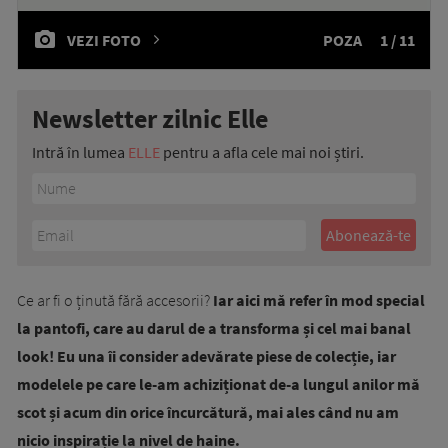
VEZI FOTO
POZA
1 / 11
Newsletter zilnic Elle
Intră în lumea
ELLE
pentru a afla cele mai noi știri.
Ce ar fi o ținută fără accesorii?
Iar aici mă refer în mod special
la pantofi, care au darul de a transforma și cel mai banal
look! Eu una îi consider adevărate piese de colecție, iar
modelele pe care le-am achiziționat de-a lungul anilor mă
scot și acum din orice încurcătură, mai ales când nu am
nicio inspirație la nivel de haine.