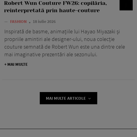
Robert Wun Couture FW26: copilăria,
reinterpretată prin haute-couture
—
FASHION
18 iulie 2026
Inspirată de basme, animațiile lui Hayao Miyazaki și
propriile amintiri ale designer-ului, noua colecție
couture semnată de Robert Wun este una dintre cele
mai imaginative prezentări ale sezonului.
+ MAI MULTE
MAI MULTE ARTICOLE