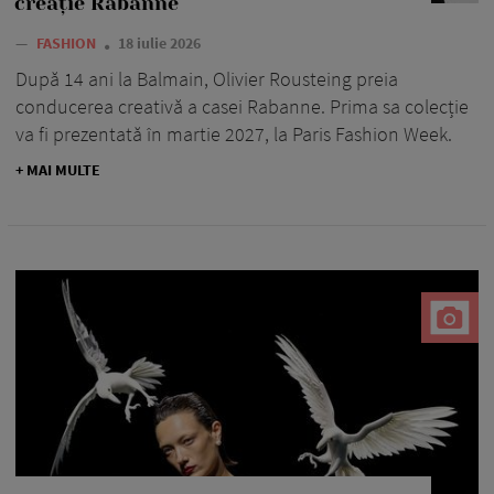
creație Rabanne
—
FASHION
18 iulie 2026
După 14 ani la Balmain, Olivier Rousteing preia
conducerea creativă a casei Rabanne. Prima sa colecție
va fi prezentată în martie 2027, la Paris Fashion Week.
+ MAI MULTE