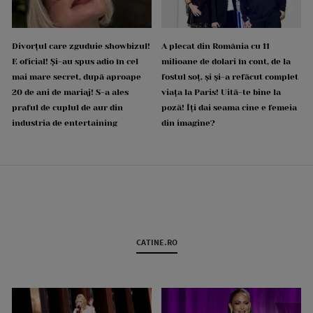
Divorțul care zguduie showbizul!
A plecat din România cu 11
E oficial! Și-au spus adio în cel
milioane de dolari în cont, de la
mai mare secret, după aproape
fostul soț, și și-a refăcut complet
20 de ani de mariaj! S-a ales
viața la Paris! Uită-te bine la
praful de cuplul de aur din
poză! Îți dai seama cine e femeia
industria de entertaining
din imagine?
CATINE.RO