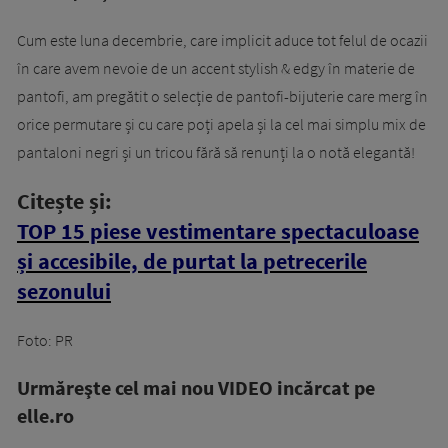
Cum este luna decembrie, care implicit aduce tot felul de ocazii
în care avem nevoie de un accent stylish & edgy în materie de
pantofi, am pregătit o selecție de pantofi-bijuterie care merg în
orice permutare și cu care poți apela și la cel mai simplu mix de
pantaloni negri și un tricou fără să renunți la o notă elegantă!
Citește și:
TOP 15 piese vestimentare spectaculoase
și accesibile, de purtat la petrecerile
sezonului
Foto: PR
Urmăreşte cel mai nou VIDEO incărcat pe
elle.ro