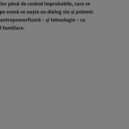
ilor până de curând improbabile, care se
 pe scenă se naște un dialog viu și polemic
i antropomorfizată – și tehnologie – cu
l familiare.