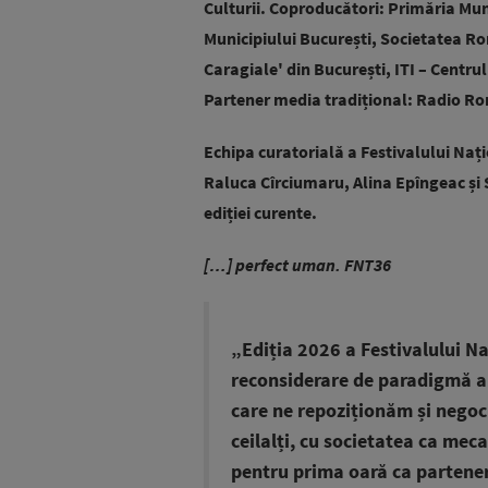
Culturii. Coproducători: Primăria Mun
Municipiului București, Societatea Ro
Caragiale' din București, ITI – Centru
Partener media tradițional: Radio R
Echipa curatorială a Festivalului Nați
Raluca Cîrciumaru, Alina Epîngeac și 
ediției curente.
[…] perfect uman. FNT36
„Ediția 2026 a Festivalului Na
reconsiderare de paradigmă a
care ne repoziționăm și negocie
ceilalți, cu societatea ca meca
pentru prima oară ca partener