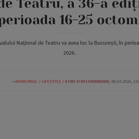
de Teatru, a 36-a ediți
 perioada 16-25 octom
ivalului Național de Teatru va avea loc la București, în per
2026.
—
HOMEPAGE
/
LIFESTYLE
/
STIRI SI RECOMANDARI
,
08.07.2026, 13