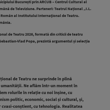
icipiului București prin ARCUB – Centrul Cultural al
mână de Televiziune. Parteneri: Teatrul Național „I.L.
l Român al Institutului Internaţional de Teatru.
omânia.
onal de Teatru 2026, formată din criticii de teatru
Sebastian-Vlad Popa, prezintă argumentul și selecția
țional de Teatru ne surprinde în plină
 umanității. Ne aflăm într-un moment în
m rolurile în relație cu noi înșine, cu
nism politic, economic, social și cultural, și,
 cvasi-conștient, cu tehnologia. Realitatea