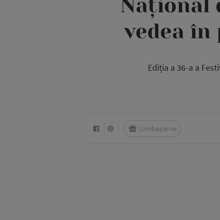
Național 
vedea în
Ediția a 36-a a Fest
Urmărește-ne