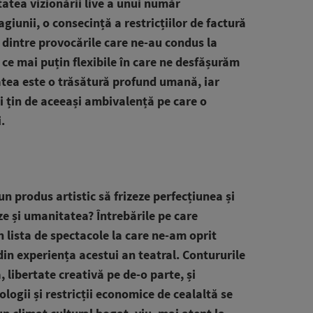
tatea vizionării live a unui număr
giunii, o consecință a restricțiilor de factură
dintre provocările care ne-au condus la
n ce mai puțin flexibile în care ne desfășurăm
atea este o trăsătură profund umană, iar
i țin de aceeași ambivalență pe care o
.
n produs artistic să frizeze perfecțiunea și
ze și umanitatea? Întrebările pe care
 lista de spectacole la care ne-am oprit
in experiența acestui an teatral. Contururile
 libertate creativă pe de-o parte, și
logii și restricții economice de cealaltă se