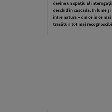
devine un spațiu al interogați
deschid în cascadă. În lume și
între natură – din ce în ce ma
trăsături tot mai recognoscibi