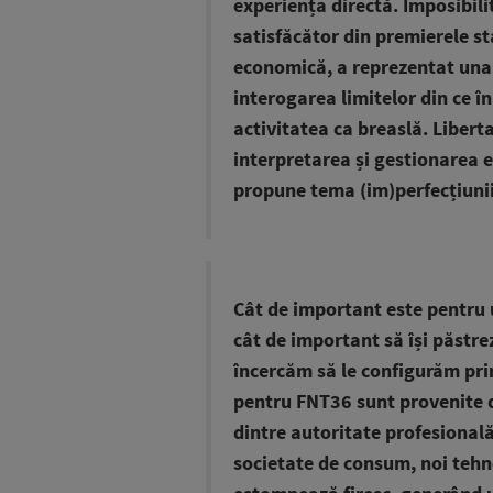
experiența directă. Imposibili
satisfăcător din premierele sta
economică, a reprezentat una 
interogarea limitelor din ce î
activitatea ca breaslă. Libert
interpretarea și gestionarea e
propune tema (im)perfecțiunii
Cât de important este pentru u
cât de important să își păstre
încercăm să le configurăm prin
pentru FNT36 sunt provenite d
dintre autoritate profesională,
societate de consum, noi tehno