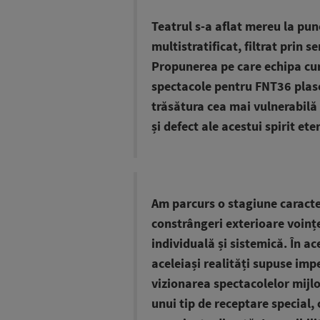
Teatrul s-a aflat mereu la punc
multistratificat, filtrat prin se
Propunerea pe care echipa cur
spectacole pentru FNT36 plase
trăsătura cea mai vulnerabilă 
și defect ale acestui spirit et
Am parcurs o stagiune caracter
constrângeri exterioare voințe
individuală și sistemică. În ac
aceleiași realități supuse impe
vizionarea spectacolelor mijlo
unui tip de receptare special,