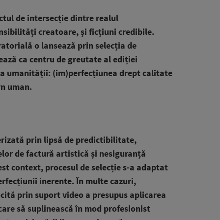
tul de intersecție dintre realul
nsibilități creatoare, și ficțiuni credibile.
atorială o lansează prin selecția de
ază ca centru de greutate al ediției
a umanității: (im)perfecțiunea drept calitate
ern uman.
izată prin lipsă de predictibilitate,
lor de factură artistică și nesiguranță
est context, procesul de selecție s-a adaptat
rfecțiunii inerente. În multe cazuri,
cită prin suport video a presupus aplicarea
 care să suplinească în mod profesionist