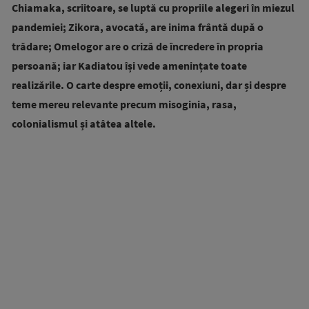
Chiamaka, scriitoare, se luptă cu propriile alegeri în miezul
pandemiei; Zikora, avocată, are inima frântă după o
trădare; Omelogor are o criză de încredere în propria
persoană; iar Kadiatou își vede amenințate toate
realizările. O carte despre emoții, conexiuni, dar și despre
teme mereu relevante precum misoginia, rasa,
colonialismul și atâtea altele.