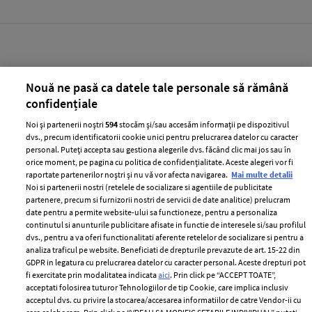
Nouă ne pasă ca datele tale personale să rămână
confidențiale
Noi și partenerii noștri
594
stocăm și/sau accesăm informații pe dispozitivul
dvs., precum identificatorii cookie unici pentru prelucrarea datelor cu caracter
personal. Puteți accepta sau gestiona alegerile dvs. făcând clic mai jos sau în
orice moment, pe pagina cu politica de confidențialitate. Aceste alegeri vor fi
raportate partenerilor noștri și nu vă vor afecta navigarea.
Mai multe detalii
Noi si partenerii nostri (retelele de socializare si agentiile de publicitate
Ringier România își stabilește direcția
partenere, precum si furnizorii nostri de servicii de date analitice) prelucram
date pentru a permite website-ului sa functioneze, pentru a personaliza
pentru viitor: o structură de conducere
continutul si anunturile publicitare afisate in functie de interesele si/sau profilul
concentrată în jurul unităților de
dvs., pentru a va oferi functionalitati aferente retelelor de socializare si pentru a
business Media și Collectibles
analiza traficul pe website. Beneficiati de drepturile prevazute de art. 15-22 din
GDPR in legatura cu prelucrarea datelor cu caracter personal. Aceste drepturi pot
—
LIFESTYLE
05 august 2026
fi exercitate prin modalitatea indicata
aici
. Prin click pe “ACCEPT TOATE”,
acceptati folosirea tuturor Tehnologiilor de tip Cookie, care implica inclusiv
Ringier își reorganizează structura operațională din
acceptul dvs. cu privire la stocarea/accesarea informatiilor de catre Vendor-ii cu