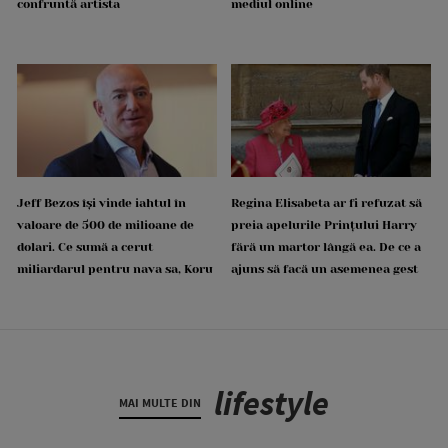
confruntă artista
mediul online
Jeff Bezos își vinde iahtul în
Regina Elisabeta ar fi refuzat să
valoare de 500 de milioane de
preia apelurile Prințului Harry
dolari. Ce sumă a cerut
fără un martor lângă ea. De ce a
miliardarul pentru nava sa, Koru
ajuns să facă un asemenea gest
lifestyle
MAI MULTE DIN