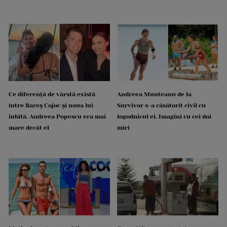
Ce diferență de vârstă există
Andreea Munteanu de la
între Rareș Cojoc și noua lui
Survivor s-a căsătorit civil cu
iubită. Andreea Popescu era mai
logodnicul ei. Imagini cu cei doi
mare decât el
miri