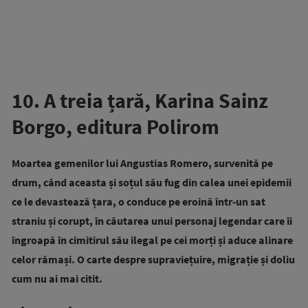
10. A treia țară, Karina Sainz
Borgo, editura Polirom
Moartea gemenilor lui Angustias Romero, survenită pe
drum, când aceasta și soțul său fug din calea unei epidemii
ce le devastează țara, o conduce pe eroină într-un sat
straniu și corupt, în căutarea unui personaj legendar care îi
îngroapă în cimitirul său ilegal pe cei morți și aduce alinare
celor rămași. O carte despre supraviețuire, migrație și doliu
cum nu ai mai citit.