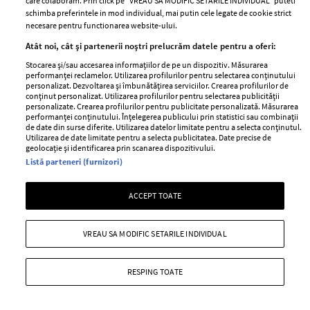
România în jurul a două unități de business puternice și
care colaboram. Prin click pe “VREAU SA MODIFIC SETARILE INDIVIDUAL” puteti
schimba preferintele in mod individual, mai putin cele legate de cookie strict
dedicate: Media și Collectibles.
necesare pentru functionarea website-ului.
+ MAI MULTE
Atât noi, cât și partenerii noștri prelucrăm datele pentru a oferi:
Stocarea și/sau accesarea informațiilor de pe un dispozitiv. Măsurarea
performanței reclamelor. Utilizarea profilurilor pentru selectarea conținutului
personalizat. Dezvoltarea și îmbunătățirea serviciilor. Crearea profilurilor de
conținut personalizat. Utilizarea profilurilor pentru selectarea publicității
personalizate. Crearea profilurilor pentru publicitate personalizată. Măsurarea
performanței conținutului. Înțelegerea publicului prin statistici sau combinații
de date din surse diferite. Utilizarea datelor limitate pentru a selecta conținutul.
Utilizarea de date limitate pentru a selecta publicitatea. Date precise de
geolocație și identificarea prin scanarea dispozitivului.
Listă parteneri (furnizori)
ACCEPT TOATE
VREAU SA MODIFIC SETARILE INDIVIDUAL
Vedete care au vorbit deschis despre
presiunea de a trăi în umbra rudelor
RESPING TOATE
faimoase