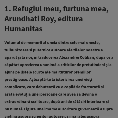
1. Refugiul meu, furtuna mea,
Arundhati Roy, editura
Humanitas
Volumul de memorii al uneia dintre cele mai oneste,
tulburătoare și puternice autoare ale zilelor noastre a
apărut și la noi, în traducerea Alexandrei Coliban, după ce a
căpătat aprecierea unanimă a criticilor de pretutindeni și a
ajuns pe listele scurte ale mai tuturor premiilor
prestigioase. Așteaptă-te la istorisirea unei vieți
complicate, care debutează cu o copilărie fracturată și
arată evoluția unei persoane care avea să devină o
extraordinară scriitoare, după ani de rătăciri interioare și
nu numai. Figura unei mame autoritare guvernează asupra
vieții și asupra scrierilor autoarei, și mai ales asupra