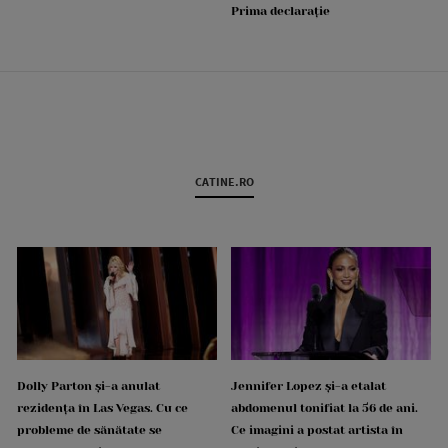
Prima declarație
CATINE.RO
Dolly Parton și-a anulat
Jennifer Lopez și-a etalat
rezidența în Las Vegas. Cu ce
abdomenul tonifiat la 56 de ani.
probleme de sănătate se
Ce imagini a postat artista în