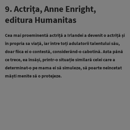
9. Actrița, Anne Enright,
editura Humanitas
Cea mai proeminentă actriță a Irlandei a devenit o actriță și
în propria sa viață, iar între toți adulatorii talentului său,
doar fiica ei o contestă, considerând-o cabotină. Asta până
ce trece, ea însăși, printr-o situație similară celei care a
determinat-o pe mama ei să simuleze, să poarte neîncetat
măști menite să o protejeze.