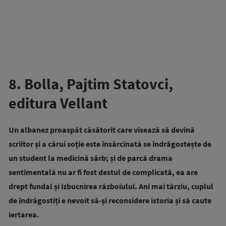
8. Bolla, Pajtim Statovci,
editura Vellant
Un albanez proaspăt căsătorit care visează să devină
scriitor și a cărui soție este însărcinată se îndrăgostește de
un student la medicină sârb; și de parcă drama
sentimentală nu ar fi fost destul de complicată, ea are
drept fundal și izbucnirea războiului. Ani mai târziu, cuplul
de îndrăgostiți e nevoit să-și reconsidere istoria și să caute
iertarea.