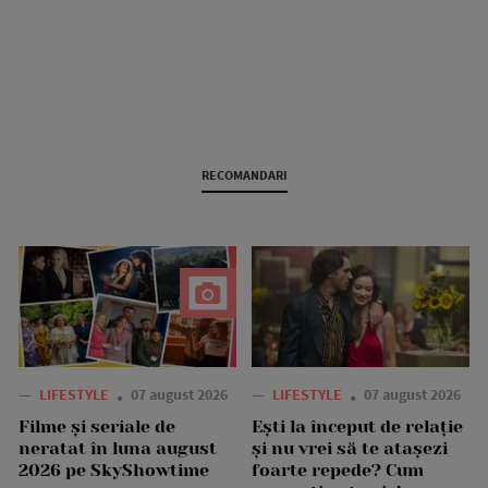
RECOMANDARI
—
LIFESTYLE
07 august 2026
—
LIFESTYLE
07 august 2026
Filme și seriale de
Ești la început de relație
neratat în luna august
și nu vrei să te atașezi
2026 pe SkyShowtime
foarte repede? Cum