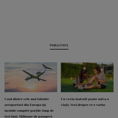
PUBLICITATE
Unul dintre cele mai folosite
Un vecin instruit poate salva o
aeroporturi din Europa își
viață. Vezi despre ce e vorba
închide complet porțile timp de
trei luni. Milioane de pasageri,