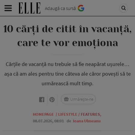
Adaugă ca sursă
10 cărți de citit în vacanță,
care te vor emoționa
Cărțile de vacanță nu trebuie să fie neapărat ușurele…
așa că am ales pentru tine câteva ale căror povești să te
urmărească mult timp.
Urmărește-ne
HOMEPAGE
/
LIFESTYLE
/
FEATURES
,
08.07.2026, 08:01
de
Ioana Ulmeanu