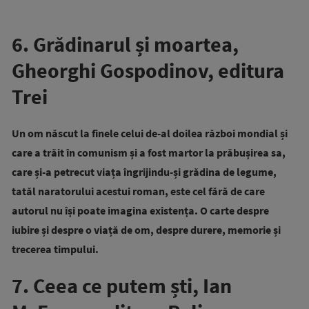
6. Grădinarul și moartea,
Gheorghi Gospodinov, editura
Trei
Un om născut la finele celui de-al doilea război mondial și
care a trăit în comunism și a fost martor la prăbușirea sa,
care și-a petrecut viața îngrijindu-și grădina de legume,
tatăl naratorului acestui roman, este cel fără de care
autorul nu își poate imagina existența. O carte despre
iubire și despre o viață de om, despre durere, memorie și
trecerea timpului.
7. Ceea ce putem ști, Ian