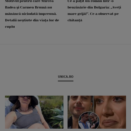
Motivul pentru care Mircea
Ce a pățit un român într-o
Badea și Carmen Brumă nu
benzinărie din Bulgaria: „Aveți
mănâncă niciodată împreună.
mare grijă!”. Ce a observat pe
Detalii neștiute din viața lor de
chitanță
cuplu
UNICA.RO