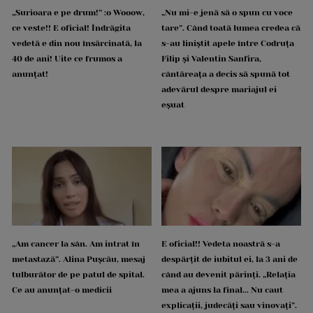
„Surioara e pe drum!” :o Wooow,
„Nu mi-e jenă să o spun cu voce
ce veste!! E oficial! Îndrăgita
tare”. Când toată lumea credea că
vedetă e din nou însărcinată, la
s-au liniștit apele între Codruța
40 de ani! Uite ce frumos a
Filip și Valentin Sanfira,
anunțat!
cântăreața a decis să spună tot
adevărul despre mariajul ei
eșuat
„Am cancer la sân. Am intrat în
E oficial!! Vedeta noastră s-a
metastază”. Alina Pușcău, mesaj
despărțit de iubitul ei, la 3 ani de
tulburător de pe patul de spital.
când au devenit părinți. „Relația
Ce au anunțat-o medicii
mea a ajuns la final... Nu caut
explicații, judecăți sau vinovați”.