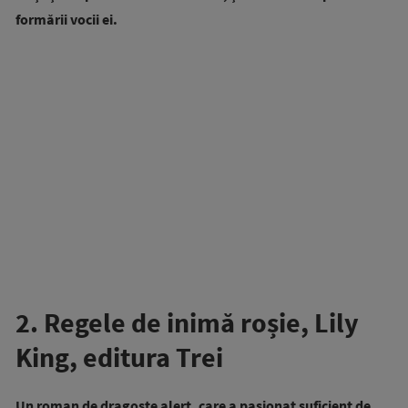
formării vocii ei.
2. Regele de inimă roșie, Lily
King, editura Trei
Un roman de dragoste alert, care a pasionat suficient de