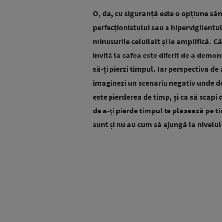
O, da, cu siguranță este o opțiune săn
perfecționistului sau a hipervigilentu
minusurile celuilalt și le amplifică. Că
invită la cafea este diferit de a demon
să-ți pierzi timpul. Iar perspectiva de 
imaginezi un scenariu negativ unde deci
este pierderea de timp, și ca să scapi d
de a-ți pierde timpul te plasează pe tin
sunt și nu au cum să ajungă la nivelul