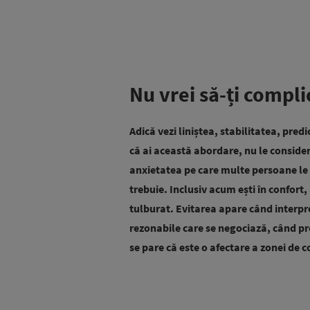
Nu vrei să-ți compli
Adică vezi liniștea, stabilitatea, pred
că ai această abordare, nu le consideri a
anxietatea pe care multe persoane le co
trebuie. Inclusiv acum ești în confort, 
tulburat. Evitarea apare când interpr
rezonabile care se negociază, când pro
se pare că este o afectare a zonei de c