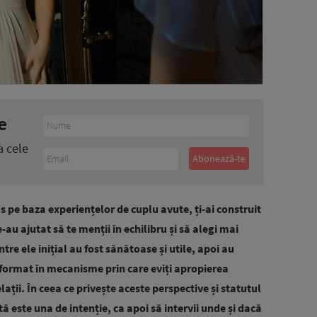
e
a cele
us pe baza experiențelor de cuplu avute, ți-ai construit
e-au ajutat să te menții în echilibru și să alegi mai
tre ele inițial au fost sănătoase și utile, apoi au
nsformat în mecanisme prin care eviți apropierea
lații. În ceea ce privește aceste perspective și statutul
 este una de intenție, ca apoi să intervii unde și dacă