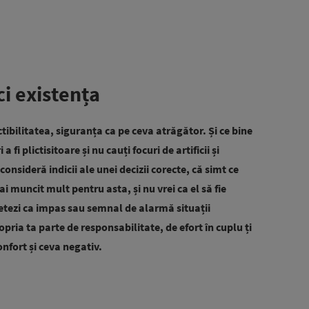
ci existența
ictibilitatea, siguranța ca pe ceva atrăgător. Și ce bine
 fi plictisitoare și nu cauți focuri de artificii și
nsideră indicii ale unei decizii corecte, că simt ce
ai muncit mult pentru asta, și nu vrei ca el să fie
etezi ca impas sau semnal de alarmă situații
pria ta parte de responsabilitate, de efort în cuplu ți
onfort și ceva negativ.