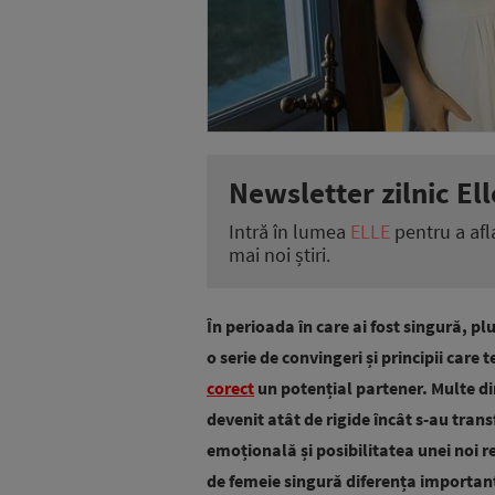
Newsletter zilnic Ell
Intră în lumea
ELLE
pentru a afl
mai noi știri.
În perioada în care ai fost singură, pl
o serie de convingeri și principii care t
corect
un potențial partener. Multe din
devenit atât de rigide încât s-au tra
emoțională și posibilitatea unei noi re
de femeie singură diferența importantă