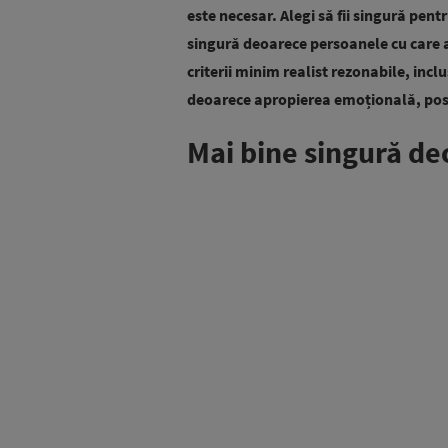
este necesar. Alegi să fii singură pent
singură deoarece persoanele cu care ai
criterii minim realist rezonabile, incl
deoarece apropierea emoțională, posibi
Mai bine singură dec