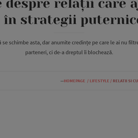
 despre relații care a
în strategii puternic
să se schimbe asta, dar anumite credințe pe care le ai nu filtr
parteneri, ci de-a dreptul îi blochează.
—
HOMEPAGE
/
LIFESTYLE
/
RELATII SI C