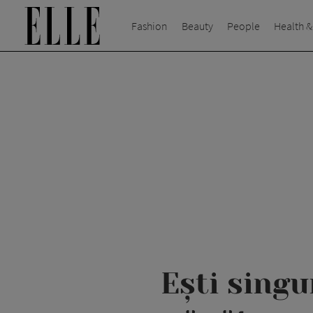
Fashion
Beauty
People
Health &
Ești sing