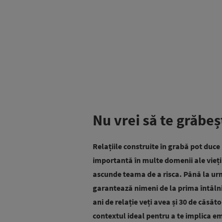
Nu vrei să te grăbeș
Relațiile construite în grabă pot duce
importantă în multe domenii ale vieții
ascunde teama de a risca. Până la urm
garantează nimeni de la prima întâlni
ani de relație veți avea și 30 de căsă
contextul ideal pentru a te implica e