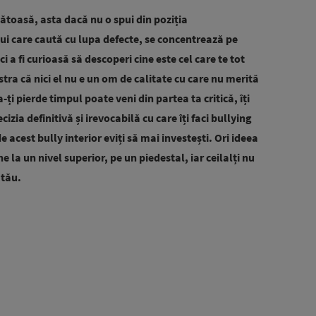
ătoasă, asta dacă nu o spui din poziția
lui care caută cu lupa defecte, se concentrează pe
ci a fi curioasă să descoperi cine este cel care te tot
stra că nici el nu e un om de calitate cu care nu merită
a-ți pierde timpul poate veni din partea ta critică, îți
zia definitivă și irevocabilă cu care îți faci bullying
e acest bully interior eviți să mai investești. Ori ideea
e la un nivel superior, pe un piedestal, iar ceilalți nu
 tău.