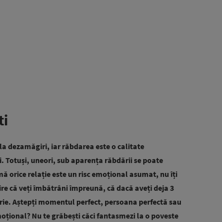
ti
 la dezamăgiri, iar răbdarea este o calitate
. Totuși, uneori, sub aparența răbdării se poate
ă orice relație este un risc emoțional asumat, nu îți
re că veți îmbătrâni împreună, că dacă aveți deja 3
torie. Aștepți momentul perfect, persoana perfectă sau
moțional? Nu te grăbești căci fantasmezi la o poveste