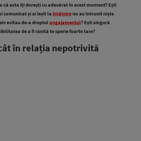
ru că asta îți dorești cu adevărat în acest moment? Ești
 comunicat și ai ieșit la
întâlnire
nu au întrunit niște
usiv evitau de-a dreptul
angajamentul
? Ești singură
litatea de a fi rănită te sperie foarte tare?
ât în relația nepotrivită