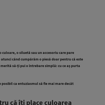
o culoare, o siluetă sau un accesoriu care pare
 atunci când cumpărăm o piesă doar pentru că este
 merită să-ți pui o întrebare simplă: cu ce aș purta
e posibil ca entuziasmul să fie mai mare decât
tru că îți place culoarea