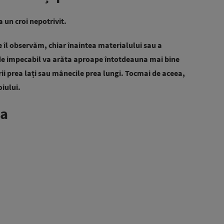
un croi nepotrivit.
re îl observăm, chiar înaintea materialului sau a
de impecabil va arăta aproape întotdeauna mai bine
i prea lați sau mânecile prea lungi. Tocmai de aceea,
iului.
ta