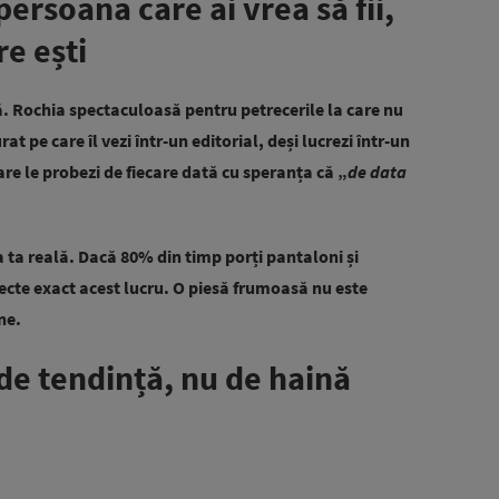
ersoana care ai vrea să fii,
e ești
. Rochia spectaculoasă pentru petrecerile la care nu
at pe care îl vezi într-un editorial, deși lucrezi într-un
are le probezi de fiecare dată cu speranța că „
de data
a ta reală. Dacă 80% din timp porți pantaloni și
lecte exact acest lucru. O piesă frumoasă nu este
ne.
 de tendință, nu de haină