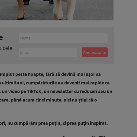
e
a cele
umplut peste noapte, fără să devină mai ușor să
În ultimii ani, cumpărăturile au devenit mai rapide ca
: un video pe TikTok, un newsletter cu reduceri sau un
care, până acum cinci minute, nici nu știai că o
ori, nu cumpărăm prea puțin, ci prea puțin inspirat.