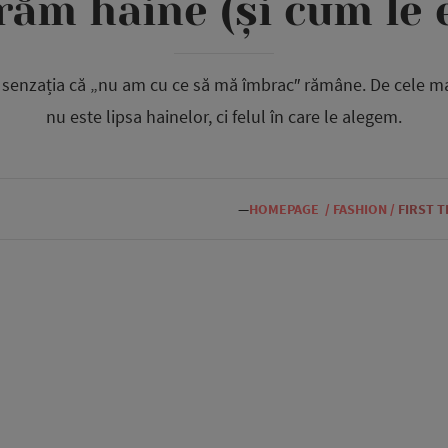
ăm haine (și cum le 
r senzația că „nu am cu ce să mă îmbrac″ rămâne. De cele m
nu este lipsa hainelor, ci felul în care le alegem.
—
HOMEPAGE
/
FASHION
/
FIRST 