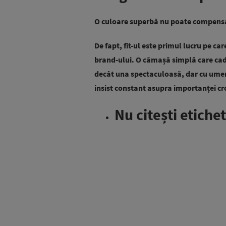
O culoare superbă nu poate compensa 
De fapt, fit-ul este primul lucru pe ca
brand-ului. O cămașă simplă care ca
decât una spectaculoasă, dar cu umeri
insist constant asupra importanței cro
Nu citești etiche