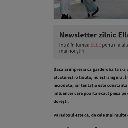
Newsletter zilnic Ell
Intră în lumea
ELLE
pentru a afl
mai noi știri.
Dacă ai impresia că garderoba ta s-a 
alcătuiești o ținută, nu ești singura. 
niciodată, iar tentația este constantă
influencer care poartă exact piesa pe 
dorești.
Paradoxul este că, de cele mai multe 