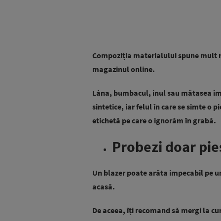
Compoziția materialului spune mult m
magazinul online.
Lâna, bumbacul, inul sau mătasea îm
sintetice, iar felul în care se simte 
etichetă pe care o ignorăm în grabă.
Probezi doar pie
Un blazer poate arăta impecabil pe ume
acasă.
De aceea, îți recomand să mergi la 