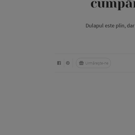
cumpăr
Dulapul este plin, da
Urmărește-ne