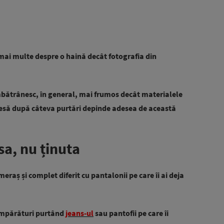
ai multe despre o haină decât fotografia din
bătrânesc, în general, mai frumos decât materialele
o piesă după câteva purtări depinde adesea de această
sa, nu ținuta
raș și complet diferit cu pantalonii pe care îi ai deja
cumpărături purtând
jeans-ul
sau pantofii pe care îi