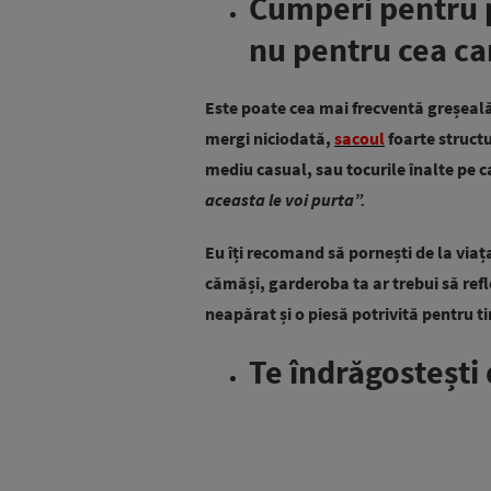
Cumperi pentru p
nu pentru cea car
Este poate cea mai frecventă greșeală
mergi niciodată,
sacoul
foarte structur
mediu casual, sau tocurile înalte pe c
aceasta le voi purta”.
Eu îți recomand să pornești de la viaț
cămăși, garderoba ta ar trebui să ref
neapărat și o piesă potrivită pentru ti
Te îndrăgostești