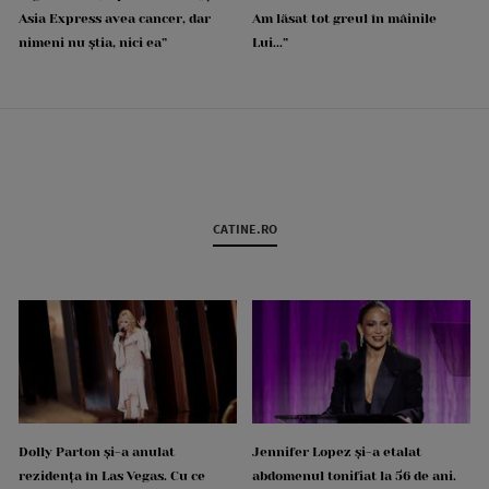
Asia Express avea cancer, dar
Am lăsat tot greul în mâinile
nimeni nu știa, nici ea”
Lui...”
CATINE.RO
Dolly Parton și-a anulat
Jennifer Lopez și-a etalat
rezidența în Las Vegas. Cu ce
abdomenul tonifiat la 56 de ani.