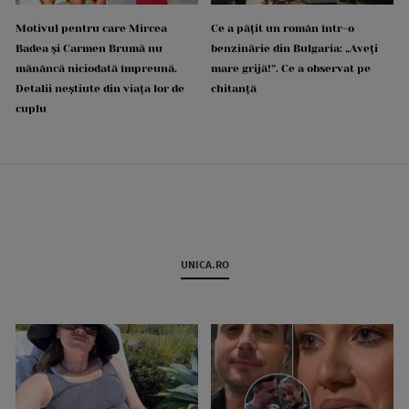
Motivul pentru care Mircea
Ce a pățit un român într-o
Badea și Carmen Brumă nu
benzinărie din Bulgaria: „Aveți
mănâncă niciodată împreună.
mare grijă!”. Ce a observat pe
Detalii neștiute din viața lor de
chitanță
cuplu
UNICA.RO