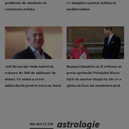
probleme de sănătate se
Ce imagini a postat artista în
confruntă artista
mediul online
Jeff Bezos își vinde iahtul în
Regina Elisabeta ar fi refuzat să
valoare de 500 de milioane de
preia apelurile Prințului Harry
dolari. Ce sumă a cerut
fără un martor lângă ea. De ce a
miliardarul pentru nava sa, Koru
ajuns să facă un asemenea gest
astrologie
MAI MULTE DIN