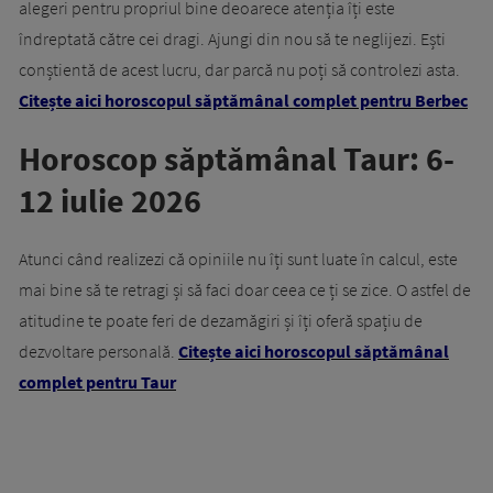
alegeri pentru propriul bine deoarece atenția îți este
îndreptată către cei dragi. Ajungi din nou să te neglijezi. Ești
conștientă de acest lucru, dar parcă nu poți să controlezi asta.
Citește aici horoscopul săptămânal complet pentru Berbec
Horoscop săptămânal Taur: 6-
12 iulie 2026
Atunci când realizezi că opiniile nu îți sunt luate în calcul, este
mai bine să te retragi și să faci doar ceea ce ți se zice. O astfel de
atitudine te poate feri de dezamăgiri și îți oferă spațiu de
dezvoltare personală.
Citește aici horoscopul săptămânal
complet pentru Taur