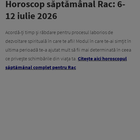
Horoscop săptămânal Rac: 6-
12 iulie 2026
Acordă-ți timp și răbdare pentru procesul laborios de
dezvoltare spirituală în care te afli! Modul în care te-ai simțit în
ultima perioadă te-a ajutat mult să fii mai determinată în ceea
ce privește schimbările din viața ta.
Citește aici horoscopul
săptămânal complet pentru Rac