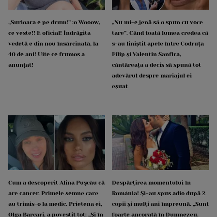
„Surioara e pe drum!” :o Wooow,
„Nu mi-e jenă să o spun cu voce
ce veste!! E oficial! Îndrăgita
tare”. Când toată lumea credea că
vedetă e din nou însărcinată, la
s-au liniștit apele între Codruța
40 de ani! Uite ce frumos a
Filip și Valentin Sanfira,
anunțat!
cântăreața a decis să spună tot
adevărul despre mariajul ei
eșuat
Cum a descoperit Alina Pușcău că
Despărțirea momentului în
are cancer. Primele semne care
România! Și-au spus adio după 2
au trimis-o la medic. Prietena ei,
copii și mulți ani împreună. „Sunt
Olga Barcari, a povestit tot: „Și în
foarte ancorată în Dumnezeu.