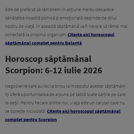
Este de preferat să rămânem în acțiune mereu deoarece
sănătatea noastră psihică și emoțională depinde de stilul
nostru de viață. În această săptămână va fi nevoie să rămâi mai
conectată la propriul organism.
Citește aici horoscopul
săptămânal complet pentru Balanță
Horoscop săptămânal
Scorpion: 6-12 iulie 2026
Negocierile care au loc la birou la începutul acestei săptămâni
îți oferă oportunitatea de a pune pe tablă toate cărțile pe care
le deții. Pentru fiecare dintre noi, viața este un carusel care nu
se oprește niciodată.
Citește aici horoscopul săptămânal
complet pentru Scorpion