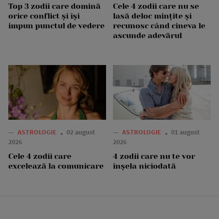
Top 3 zodii care domină
Cele 4 zodii care nu se
orice conflict și își
lasă deloc mințite și
impun punctul de vedere
recunosc când cineva le
ascunde adevărul
—
ASTROLOGIE
02 august
—
ASTROLOGIE
01 august
2026
2026
Cele 4 zodii care
4 zodii care nu te vor
excelează la comunicare
înșela niciodată