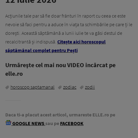
Acțiunile tale par să fie doar frânturi în raport cu ceea ce este
nevoie să faci pentru a aduce în viața ta schimbările pe care ți le
dorești. Această săptămână a lunii iulie te va găsi destul de
recalcitrantă și indispusă.
Citește aici horoscopul
săptămânal complet pentru Pești
Urmăreşte cel mai nou VIDEO incărcat pe
elle.ro
horoscop saptamanal
zodiac
zodii
Daca ti-a placut acest articol, urmareste ELLE.ro pe
GOOGLE NEWS
sau pe
FACEBOOK