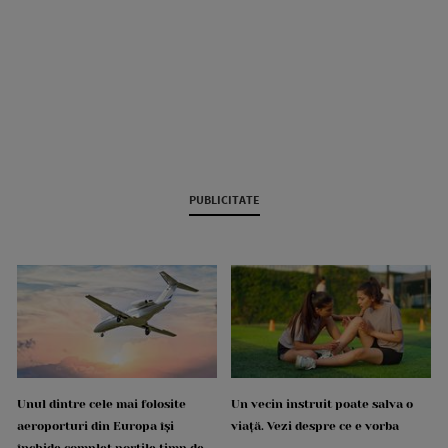
PUBLICITATE
Unul dintre cele mai folosite
Un vecin instruit poate salva o
aeroporturi din Europa își
viață. Vezi despre ce e vorba
închide complet porțile timp de