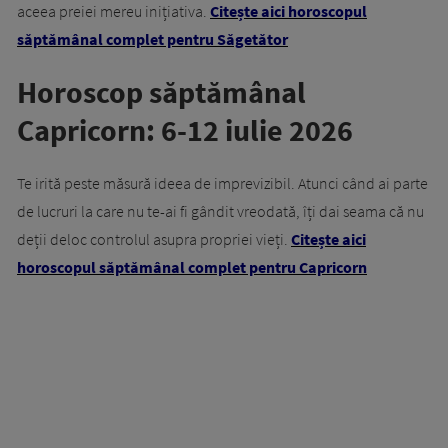
aceea preiei mereu inițiativa.
Citește aici horoscopul
săptămânal complet pentru Săgetător
Horoscop săptămânal
Capricorn: 6-12 iulie 2026
Te irită peste măsură ideea de imprevizibil. Atunci când ai parte
de lucruri la care nu te-ai fi gândit vreodată, îți dai seama că nu
deții deloc controlul asupra propriei vieți.
Citește aici
horoscopul săptămânal complet pentru Capricorn