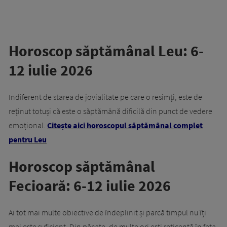
Horoscop săptămânal Leu: 6-
12 iulie 2026
Indiferent de starea de jovialitate pe care o resimți, este de
reținut totuși că este o săptămână dificilă din punct de vedere
emoțional.
Citește aici horoscopul săptămânal complet
pentru Leu
Horoscop săptămânal
Fecioară: 6-12 iulie 2026
Ai tot mai multe obiective de îndeplinit și parcă timpul nu îți
mai este suficient. Din păcate, de multe ori ești reticentă în fața