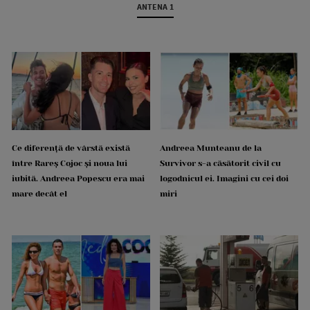
ANTENA 1
Ce diferență de vârstă există
Andreea Munteanu de la
între Rareș Cojoc și noua lui
Survivor s-a căsătorit civil cu
iubită. Andreea Popescu era mai
logodnicul ei. Imagini cu cei doi
mare decât el
miri