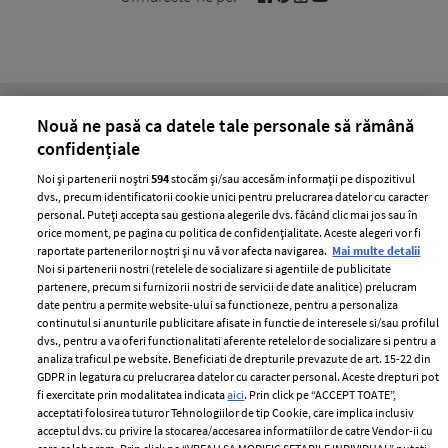
Cele mai citite
Nouă ne pasă ca datele tale personale să rămână
confidențiale
BEAUTY
BEAUTY TIPS
BE
țe
7 uleiuri care stimulează creșterea rapidă a
Ce
Noi și partenerii noștri
594
stocăm și/sau accesăm informații pe dispozitivul
dvs., precum identificatorii cookie unici pentru prelucrarea datelor cu caracter
părului
de
personal. Puteți accepta sau gestiona alegerile dvs. făcând clic mai jos sau în
orice moment, pe pagina cu politica de confidențialitate. Aceste alegeri vor fi
raportate partenerilor noștri și nu vă vor afecta navigarea.
Mai multe detalii
Noi si partenerii nostri (retelele de socializare si agentiile de publicitate
partenere, precum si furnizorii nostri de servicii de date analitice) prelucram
date pentru a permite website-ului sa functioneze, pentru a personaliza
continutul si anunturile publicitare afisate in functie de interesele si/sau profilul
dvs., pentru a va oferi functionalitati aferente retelelor de socializare si pentru a
analiza traficul pe website. Beneficiati de drepturile prevazute de art. 15-22 din
GDPR in legatura cu prelucrarea datelor cu caracter personal. Aceste drepturi pot
fi exercitate prin modalitatea indicata
aici
. Prin click pe “ACCEPT TOATE”,
ELLE Style Awards
Termeni si conditii
acceptati folosirea tuturor Tehnologiilor de tip Cookie, care implica inclusiv
2024
Politica de
acceptul dvs. cu privire la stocarea/accesarea informatiilor de catre Vendor-ii cu