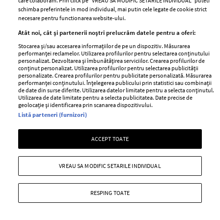
Despre ELLE
confidențialitate
care colaboram. Prin click pe “VREAU SA MODIFIC SETARILE INDIVIDUAL” puteti
schimba preferintele in mod individual, mai putin cele legate de cookie strict
Romania
Politica de cookies
necesare pentru functionarea website-ului.
Contact
Publicitate
Atât noi, cât și partenerii noștri prelucrăm datele pentru a oferi:
Abonamente
Stocarea și/sau accesarea informațiilor de pe un dispozitiv. Măsurarea
performanței reclamelor. Utilizarea profilurilor pentru selectarea conținutului
personalizat. Dezvoltarea și îmbunătățirea serviciilor. Crearea profilurilor de
conținut personalizat. Utilizarea profilurilor pentru selectarea publicității
Stiri
Libertatea pentru
personalizate. Crearea profilurilor pentru publicitate personalizată. Măsurarea
performanței conținutului. Înțelegerea publicului prin statistici sau combinații
femei
GSP
de date din surse diferite. Utilizarea datelor limitate pentru a selecta conținutul.
Utilizarea de date limitate pentru a selecta publicitatea. Date precise de
Viva
Unica
geolocație și identificarea prin scanarea dispozitivului.
Avantaje
Listă parteneri (furnizori)
Baby
Retete practice
Retete
ACCEPT TOATE
Pariază responsabil! Decizia ONJN nr. 821/25.09.2025.
Jocurile de noroc sunt interzise minorilor.
VREAU SA MODIFIC SETARILE INDIVIDUAL
RESPING TOATE
Copyright © 2026 Ringier Romania SRL