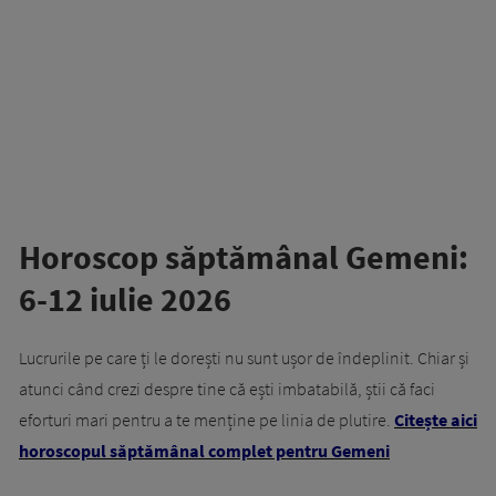
Horoscop săptămânal Gemeni:
6-12 iulie 2026
Lucrurile pe care ți le dorești nu sunt ușor de îndeplinit. Chiar și
atunci când crezi despre tine că ești imbatabilă, știi că faci
eforturi mari pentru a te menține pe linia de plutire.
Citește aici
horoscopul săptămânal complet pentru Gemeni