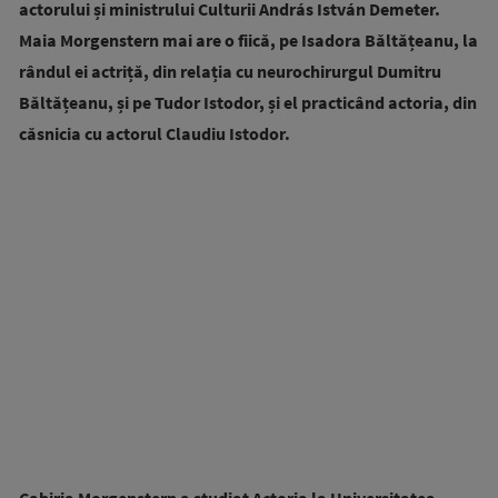
actorului și ministrului Culturii András István Demeter.
Maia Morgenstern mai are o fiică, pe Isadora Băltățeanu, la
rândul ei actriță, din relația cu neurochirurgul Dumitru
Băltățeanu, și pe Tudor Istodor, și el practicând actoria, din
căsnicia cu actorul Claudiu Istodor.