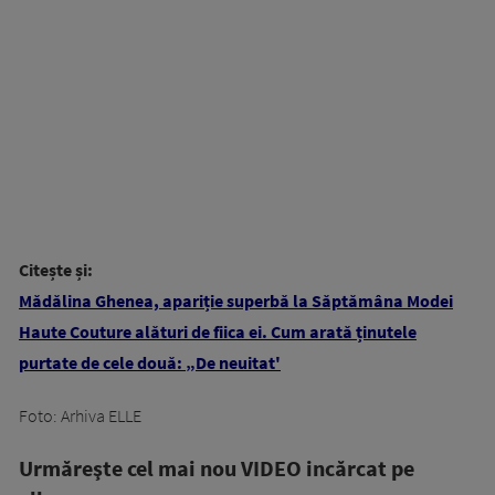
Citește și:
Mădălina Ghenea, apariție superbă la Săptămâna Modei
Haute Couture alături de fiica ei. Cum arată ținutele
purtate de cele două: „De neuitat'
Foto: Arhiva ELLE
Urmăreşte cel mai nou VIDEO incărcat pe