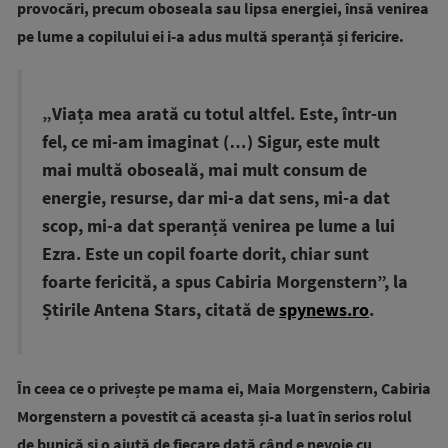
provocări, precum oboseala sau lipsa energiei, însă venirea
pe lume a copilului ei i-a adus multă speranță și fericire.
„Viața mea arată cu totul altfel. Este, într-un
fel, ce mi-am imaginat (…) Sigur, este mult
mai multă oboseală, mai mult consum de
energie, resurse, dar mi-a dat sens, mi-a dat
scop, mi-a dat speranță venirea pe lume a lui
Ezra. Este un copil foarte dorit, chiar sunt
foarte fericită, a spus Cabiria Morgenstern”, la
Știrile Antena Stars, citată de
spynews.ro
.
În ceea ce o privește pe mama ei, Maia Morgenstern, Cabiria
Morgenstern a povestit că aceasta și-a luat în serios rolul
de bunică și o ajută de fiecare dată când e nevoie cu