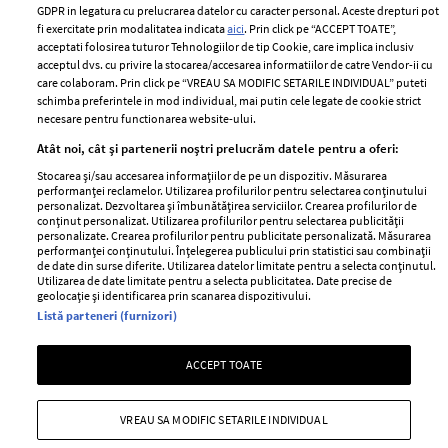
Romania
GDPR in legatura cu prelucrarea datelor cu caracter personal. Aceste drepturi pot
Politica de cookies
fi exercitate prin modalitatea indicata
aici
. Prin click pe “ACCEPT TOATE”,
Contact
Publicitate
acceptati folosirea tuturor Tehnologiilor de tip Cookie, care implica inclusiv
acceptul dvs. cu privire la stocarea/accesarea informatiilor de catre Vendor-ii cu
Abonamente
care colaboram. Prin click pe “VREAU SA MODIFIC SETARILE INDIVIDUAL” puteti
schimba preferintele in mod individual, mai putin cele legate de cookie strict
necesare pentru functionarea website-ului.
Stiri
Libertatea pentru
Atât noi, cât și partenerii noștri prelucrăm datele pentru a oferi:
femei
GSP
Stocarea și/sau accesarea informațiilor de pe un dispozitiv. Măsurarea
Viva
performanței reclamelor. Utilizarea profilurilor pentru selectarea conținutului
Unica
personalizat. Dezvoltarea și îmbunătățirea serviciilor. Crearea profilurilor de
Avantaje
conținut personalizat. Utilizarea profilurilor pentru selectarea publicității
Baby
personalizate. Crearea profilurilor pentru publicitate personalizată. Măsurarea
Retete practice
performanței conținutului. Înțelegerea publicului prin statistici sau combinații
Retete
de date din surse diferite. Utilizarea datelor limitate pentru a selecta conținutul.
Utilizarea de date limitate pentru a selecta publicitatea. Date precise de
geolocație și identificarea prin scanarea dispozitivului.
Pariază responsabil! Decizia ONJN nr. 821/25.09.2025.
Listă parteneri (furnizori)
Jocurile de noroc sunt interzise minorilor.
ACCEPT TOATE
Copyright © 2026 Ringier Romania SRL
VREAU SA MODIFIC SETARILE INDIVIDUAL