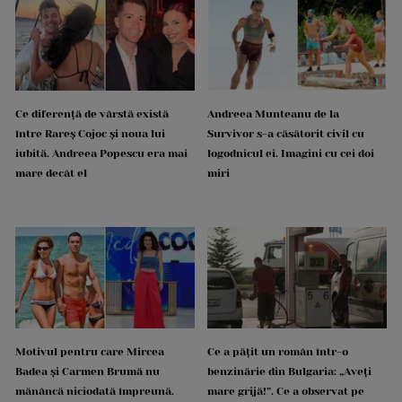
Ce diferență de vârstă există
Andreea Munteanu de la
între Rareș Cojoc și noua lui
Survivor s-a căsătorit civil cu
iubită. Andreea Popescu era mai
logodnicul ei. Imagini cu cei doi
mare decât el
miri
Motivul pentru care Mircea
Ce a pățit un român într-o
Badea și Carmen Brumă nu
benzinărie din Bulgaria: „Aveți
mănâncă niciodată împreună.
mare grijă!”. Ce a observat pe