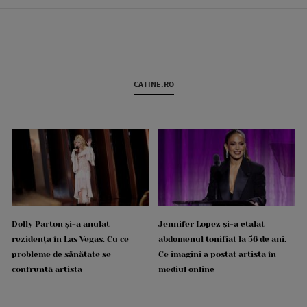
CATINE.RO
Dolly Parton și-a anulat
Jennifer Lopez și-a etalat
rezidența în Las Vegas. Cu ce
abdomenul tonifiat la 56 de ani.
probleme de sănătate se
Ce imagini a postat artista în
confruntă artista
mediul online