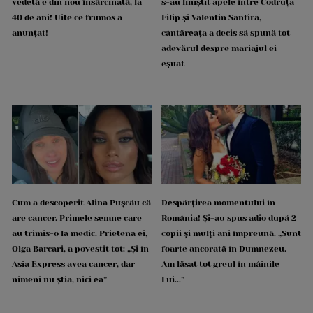
vedetă e din nou însărcinată, la
s-au liniștit apele între Codruța
40 de ani! Uite ce frumos a
Filip și Valentin Sanfira,
anunțat!
cântăreața a decis să spună tot
adevărul despre mariajul ei
eșuat
Cum a descoperit Alina Pușcău că
Despărțirea momentului în
are cancer. Primele semne care
România! Și-au spus adio după 2
au trimis-o la medic. Prietena ei,
copii și mulți ani împreună. „Sunt
Olga Barcari, a povestit tot: „Și în
foarte ancorată în Dumnezeu.
Asia Express avea cancer, dar
Am lăsat tot greul în mâinile
nimeni nu știa, nici ea”
Lui...”