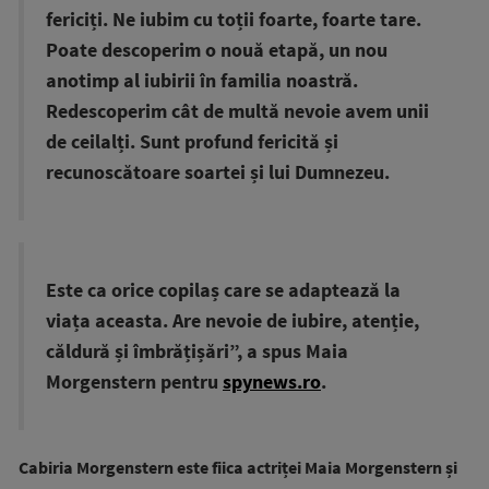
fericiți. Ne iubim cu toții foarte, foarte tare.
Poate descoperim o nouă etapă, un nou
anotimp al iubirii în familia noastră.
Redescoperim cât de multă nevoie avem unii
de ceilalți. Sunt profund fericită și
recunoscătoare soartei și lui Dumnezeu.
Este ca orice copilaș care se adaptează la
viața aceasta. Are nevoie de iubire, atenție,
căldură și îmbrățișări”, a spus Maia
Morgenstern pentru
spynews.ro
.
Cabiria Morgenstern este fiica actriței Maia Morgenstern și