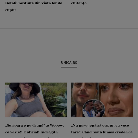
Detalii neștiute din viața lor de
chitanță
cuplu
UNICA.RO
„Surioara e pe drum!” :o Wooow,
„Nu mi-e jenă să o spun cu voce
ce veste!! E oficial! Îndrăgita
tare”. Când toată lumea credea că