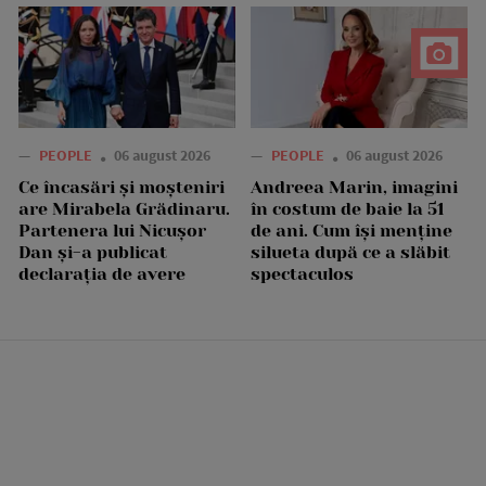
—
PEOPLE
06 august 2026
—
PEOPLE
06 august 2026
Ce încasări și moșteniri
Andreea Marin, imagini
are Mirabela Grădinaru.
în costum de baie la 51
Partenera lui Nicușor
de ani. Cum își menține
Dan și-a publicat
silueta după ce a slăbit
declarația de avere
spectaculos