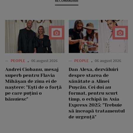
RECOMANDARI
—
PEOPLE
06 august 2026
—
PEOPLE
06 august 2026
Andrei Ciobanu, mesaj
Dan Alexa, dezvăluiri
superb pentru Flavia
despre starea de
Mihășan de ziua ei de
sănătate a Alinei
naștere: "Ești de o forță
Pușcău. Cei doi au
pe care puțini o
format, pentru scurt
bănuiesc"
timp, o echipă în Asia
Express 2025: "Trebuie
să înceapă tratamentul
de urgență"