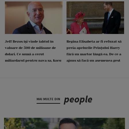
Jeff Bezos își vinde iahtul în
Regina Elisabeta ar fi refuzat să
valoare de 500 de milioane de
preia apelurile Prințului Harry
dolari. Ce sumă a cerut
fără un martor lângă ea. De ce a
miliardarul pentru nava sa, Koru
ajuns să facă un asemenea gest
people
MAI MULTE DIN