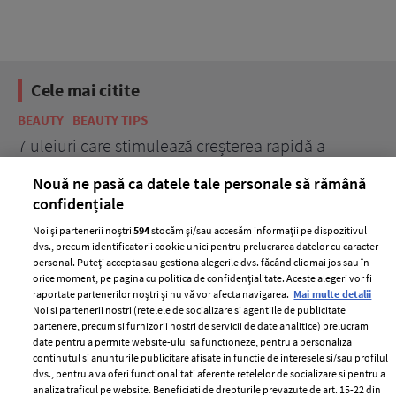
Cele mai citite
BEAUTY
BEAUTY TIPS
BE
țe
7 uleiuri care stimulează creșterea rapidă a
Ce
părului
de
Nouă ne pasă ca datele tale personale să rămână
confidențiale
Noi și partenerii noștri
594
stocăm și/sau accesăm informații pe dispozitivul
dvs., precum identificatorii cookie unici pentru prelucrarea datelor cu caracter
personal. Puteți accepta sau gestiona alegerile dvs. făcând clic mai jos sau în
orice moment, pe pagina cu politica de confidențialitate. Aceste alegeri vor fi
raportate partenerilor noștri și nu vă vor afecta navigarea.
Mai multe detalii
Noi si partenerii nostri (retelele de socializare si agentiile de publicitate
partenere, precum si furnizorii nostri de servicii de date analitice) prelucram
ELLE Style Awards
Termeni si conditii
date pentru a permite website-ului sa functioneze, pentru a personaliza
2024
continutul si anunturile publicitare afisate in functie de interesele si/sau profilul
Politica de
dvs., pentru a va oferi functionalitati aferente retelelor de socializare si pentru a
Despre ELLE
confidențialitate
analiza traficul pe website. Beneficiati de drepturile prevazute de art. 15-22 din