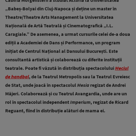
Cabiria Morgenstern a studiat Actoria la Universitatea
„Babeș-Bolyai din Cluj-Napoca și deține un master în
Theatre/Theatre Arts Management la Universitatea
Națională de Artă Teatrală și Cinematografică „I.L.
Caragiale.” De asemenea, a urmat cursurile celei de-a doua
ediții a Academiei de Dans și Performance, un program
inițiat de Centrul Național al Dansului București. Este
consultantă artistică și colaborează cu diferite instituții
teatrale. Poate fi văzută în distribuția spectacolului
Meciul
de handbal
, de la Teatrul Metropolis sau la Teatrul Evreiesc
de Stat, unde joacă în spectacolul
Mesia
regizat de Andrei
Măjeri. Colaborează și cu Teatrul Avangardia, unde are un
rol în spectacolul independent
Imperium
, regizat de Ricard
Reguant, fiind în distribuție alături de mama ei.