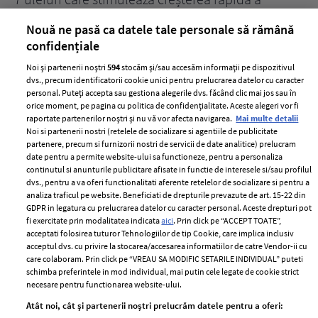
părului
de
Nouă ne pasă ca datele tale personale să rămână
confidențiale
Noi și partenerii noștri
594
stocăm și/sau accesăm informații pe dispozitivul
dvs., precum identificatorii cookie unici pentru prelucrarea datelor cu caracter
personal. Puteți accepta sau gestiona alegerile dvs. făcând clic mai jos sau în
orice moment, pe pagina cu politica de confidențialitate. Aceste alegeri vor fi
raportate partenerilor noștri și nu vă vor afecta navigarea.
Mai multe detalii
Noi si partenerii nostri (retelele de socializare si agentiile de publicitate
partenere, precum si furnizorii nostri de servicii de date analitice) prelucram
ELLE Style Awards
Termeni si conditii
date pentru a permite website-ului sa functioneze, pentru a personaliza
2024
continutul si anunturile publicitare afisate in functie de interesele si/sau profilul
Politica de
dvs., pentru a va oferi functionalitati aferente retelelor de socializare si pentru a
Despre ELLE
confidențialitate
analiza traficul pe website. Beneficiati de drepturile prevazute de art. 15-22 din
Romania
GDPR in legatura cu prelucrarea datelor cu caracter personal. Aceste drepturi pot
Politica de cookies
fi exercitate prin modalitatea indicata
aici
. Prin click pe “ACCEPT TOATE”,
Contact
Publicitate
acceptati folosirea tuturor Tehnologiilor de tip Cookie, care implica inclusiv
acceptul dvs. cu privire la stocarea/accesarea informatiilor de catre Vendor-ii cu
Abonamente
care colaboram. Prin click pe “VREAU SA MODIFIC SETARILE INDIVIDUAL” puteti
schimba preferintele in mod individual, mai putin cele legate de cookie strict
necesare pentru functionarea website-ului.
Stiri
Libertatea pentru
Atât noi, cât și partenerii noștri prelucrăm datele pentru a oferi:
femei