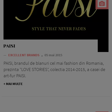
PAISI
—
EXCELLENT BRANDS
05 mai 2015
PAISI, brandul de blanuri cel mai fashion din Romania,
prezinta “LOVE STORIES”, colectia 2014-2015, a casei de
art-fur PAISI.
+ MAI MULTE