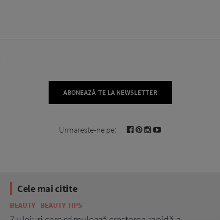
ABONEAZĂ-TE LA NEWSLETTER
Urmareste-ne pe:
Cele mai citite
BEAUTY
BEAUTY TIPS
BE
țe
7 uleiuri care stimulează creșterea rapidă a
Ce