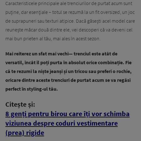
Caracteristicele principale ale trenciurilor de purtat acum sunt
puține, dar esențiale – totul se rezumă la un fit oversized, un joc
de suprapuneri sau texturi atipice. Dacă găsești acel model care
reunește măcar două dintre ele, vei descoperi că va deveni cel
mai bun prieten al tău, mai ales în acest sezon.
Mai reiterez un sfat mai vechi— trenciul este atât de
versatil, încât îl poți purta în absolut orice combinație. Fie
că te rezumi la niște jeanși și un tricou sau preferi o rochie,
oricare dintre aceste trenciuri de purtat acum se va regăsi
perfect în styling-ul tău.
Citește și:
8 genți pentru birou care îți vor schimba
viziunea despre coduri vestimentare
(prea) rigide