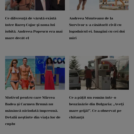
Ce diferență de vârstă există
Andreea Munteanu de la
între Rareș Cojoc și noua lui
Survivor s-a căsătorit civil cu
iubită. Andreea Popescu era mai
logodnicul ei. Imagini cu cei doi
mare decât el
miri
Motivul pentru care Mircea
Ce a pățit un român într-o
Badea și Carmen Brumă nu
benzinărie din Bulgaria: „Aveți
mănâncă niciodată împreună.
mare grijă!”. Ce a observat pe
Detalii neștiute din viața lor de
chitanță
cuplu