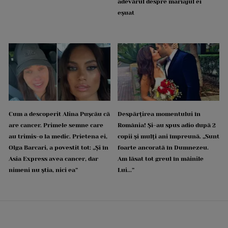
adevărul despre mariajul ei
eșuat
Cum a descoperit Alina Pușcău că
Despărțirea momentului în
are cancer. Primele semne care
România! Și-au spus adio după 2
au trimis-o la medic. Prietena ei,
copii și mulți ani împreună. „Sunt
Olga Barcari, a povestit tot: „Și în
foarte ancorată în Dumnezeu.
Asia Express avea cancer, dar
Am lăsat tot greul în mâinile
nimeni nu știa, nici ea”
Lui...”