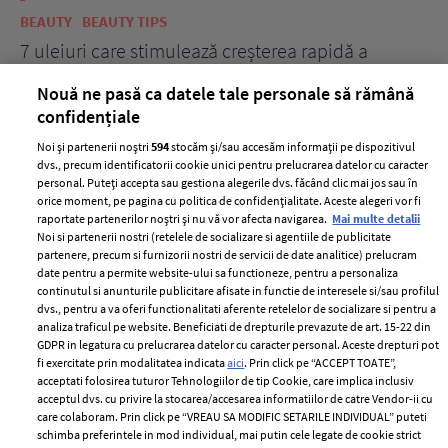
BEAUTY
BEAUTY TIPS
BE
țe
7 uleiuri care stimulează creșterea rapidă a
Ce
părului
de
Nouă ne pasă ca datele tale personale să rămână
confidențiale
Noi și partenerii noștri
594
stocăm și/sau accesăm informații pe dispozitivul
dvs., precum identificatorii cookie unici pentru prelucrarea datelor cu caracter
personal. Puteți accepta sau gestiona alegerile dvs. făcând clic mai jos sau în
orice moment, pe pagina cu politica de confidențialitate. Aceste alegeri vor fi
raportate partenerilor noștri și nu vă vor afecta navigarea.
Mai multe detalii
Noi si partenerii nostri (retelele de socializare si agentiile de publicitate
partenere, precum si furnizorii nostri de servicii de date analitice) prelucram
ELLE Style Awards
Termeni si conditii
date pentru a permite website-ului sa functioneze, pentru a personaliza
2024
continutul si anunturile publicitare afisate in functie de interesele si/sau profilul
Politica de
dvs., pentru a va oferi functionalitati aferente retelelor de socializare si pentru a
Despre ELLE
confidențialitate
analiza traficul pe website. Beneficiati de drepturile prevazute de art. 15-22 din
Romania
GDPR in legatura cu prelucrarea datelor cu caracter personal. Aceste drepturi pot
Politica de cookies
fi exercitate prin modalitatea indicata
aici
. Prin click pe “ACCEPT TOATE”,
Contact
Publicitate
acceptati folosirea tuturor Tehnologiilor de tip Cookie, care implica inclusiv
acceptul dvs. cu privire la stocarea/accesarea informatiilor de catre Vendor-ii cu
Abonamente
care colaboram. Prin click pe “VREAU SA MODIFIC SETARILE INDIVIDUAL” puteti
schimba preferintele in mod individual, mai putin cele legate de cookie strict