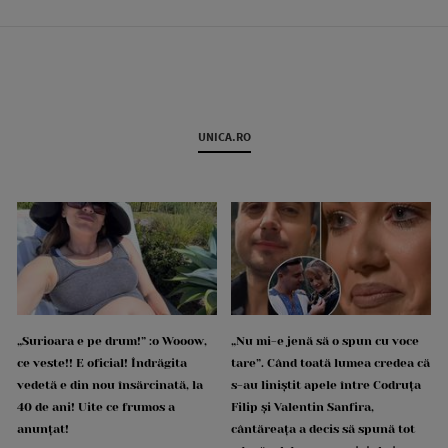
UNICA.RO
„Surioara e pe drum!” :o Wooow,
„Nu mi-e jenă să o spun cu voce
ce veste!! E oficial! Îndrăgita
tare”. Când toată lumea credea că
vedetă e din nou însărcinată, la
s-au liniștit apele între Codruța
40 de ani! Uite ce frumos a
Filip și Valentin Sanfira,
anunțat!
cântăreața a decis să spună tot