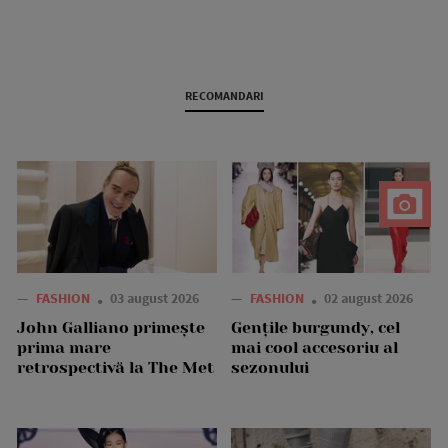
RECOMANDARI
—
FASHION
03 august 2026
—
FASHION
02 august 2026
John Galliano primește
Gențile burgundy, cel
prima mare
mai cool accesoriu al
retrospectivă la The Met
sezonului