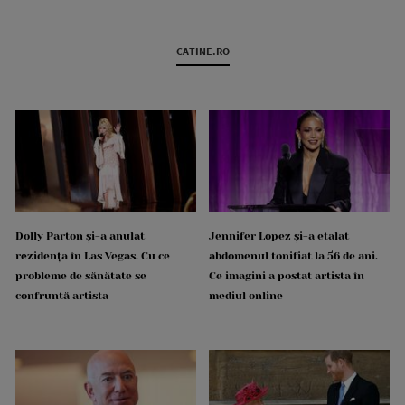
CATINE.RO
Dolly Parton și-a anulat
Jennifer Lopez și-a etalat
rezidența în Las Vegas. Cu ce
abdomenul tonifiat la 56 de ani.
probleme de sănătate se
Ce imagini a postat artista în
confruntă artista
mediul online