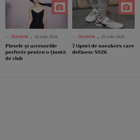
—
FASHION
26 iulie 2026
—
FASHION
25 iulie 2026
Piesele și accesoriile
7 tipuri de sneakers care
perfecte pentru o ținută
definesc SS26
de club