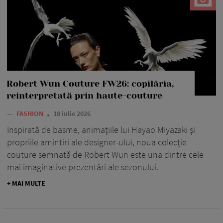
Robert Wun Couture FW26: copilăria,
reinterpretată prin haute-couture
—
FASHION
18 iulie 2026
Inspirată de basme, animațiile lui Hayao Miyazaki și
propriile amintiri ale designer-ului, noua colecție
couture semnată de Robert Wun este una dintre cele
mai imaginative prezentări ale sezonului.
+ MAI MULTE