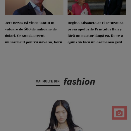
Jeff Bezos își vinde iahtul în
Regina Elisabeta ar fi refuzat să
valoare de 500 de milioane de
preia apelurile Prințului Harry
dolari. Ce sumă a cerut
fără un martor lângă ea. De ce a
miliardarul pentru nava sa, Koru
ajuns să facă un asemenea gest
fashion
MAI MULTE DIN