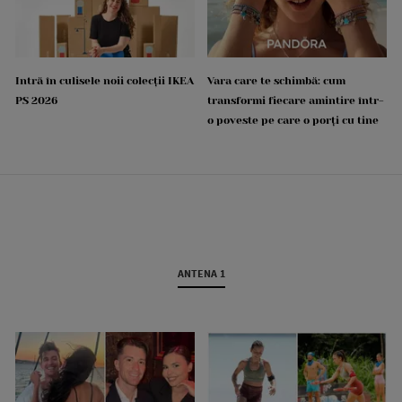
Intră în culisele noii colecții IKEA
Vara care te schimbă: cum
PS 2026
transformi fiecare amintire într-
o poveste pe care o porți cu tine
ANTENA 1