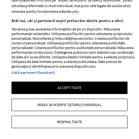
+ MAI MULTE
care colaboram. Prin click pe “VREAU SA MODIFIC SETARILE INDIVIDUAL” puteti
schimba preferintele in mod individual, mai putin cele legate de cookie strict
necesare pentru functionarea website-ului.
Atât noi, cât și partenerii noștri prelucrăm datele pentru a oferi:
Stocarea și/sau accesarea informațiilor de pe un dispozitiv. Măsurarea
performanței reclamelor. Utilizarea profilurilor pentru selectarea conținutului
personalizat. Dezvoltarea și îmbunătățirea serviciilor. Crearea profilurilor de
conținut personalizat. Utilizarea profilurilor pentru selectarea publicității
personalizate. Crearea profilurilor pentru publicitate personalizată. Măsurarea
performanței conținutului. Înțelegerea publicului prin statistici sau combinații
de date din surse diferite. Utilizarea datelor limitate pentru a selecta conținutul.
Utilizarea de date limitate pentru a selecta publicitatea. Date precise de
geolocație și identificarea prin scanarea dispozitivului.
Listă parteneri (furnizori)
ACCEPT TOATE
Noua gama de electrocasnice Arctic
VREAU SA MODIFIC SETARILE INDIVIDUAL
—
SHOPPING
01 august 2011
Eleganta este conceptul care, in mod constient sau
RESPING TOATE
inconstient, ne ghideaza si influenteaza noua femeilor o
mare parte din existenta. Intr-o permanenta cautare a
ei, suntem constant preocupate sa gasim cele mai chic