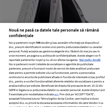
Nouă ne pasă ca datele tale personale să rămână
confidențiale
Noi și partenerii noștri
594
stocăm și/sau accesăm informații pe dispozitivul
Gamele de fiare de calcat Azur si
dvs., precum identificatorii cookie unici pentru prelucrarea datelor cu caracter
personal. Puteți accepta sau gestiona alegerile dvs. făcând clic mai jos sau în
EnergyCare de la Philips
orice moment, pe pagina cu politica de confidențialitate. Aceste alegeri vor fi
raportate partenerilor noștri și nu vă vor afecta navigarea.
Mai multe detalii
—
SHOPPING
01 august 2011
Noi si partenerii nostri (retelele de socializare si agentiile de publicitate
partenere, precum si furnizorii nostri de servicii de date analitice) prelucram
Philips a creat pentru tine doua game de fiare de calcat,
date pentru a permite website-ului sa functioneze, pentru a personaliza
Azur si EnergyCare, care, prin eficienta lor, iti usureaza
continutul si anunturile publicitare afisate in functie de interesele si/sau profilul
munca, reducand timpul dedicat acestei activitati. In
dvs., pentru a va oferi functionalitati aferente retelelor de socializare si pentru a
analiza traficul pe website. Beneficiati de drepturile prevazute de art. 15-22 din
plus, vara fiind vorba despre materiale delicate si, in
GDPR in legatura cu prelucrarea datelor cu caracter personal. Aceste drepturi pot
general, in culori deschise, nu lasa urme sau pete,
fi exercitate prin modalitatea indicata
aici
. Prin click pe “ACCEPT TOATE”,
aluneca usor si nu ard tesaturile.
acceptati folosirea tuturor Tehnologiilor de tip Cookie, care implica inclusiv
acceptul dvs. cu privire la stocarea/accesarea informatiilor de catre Vendor-ii cu