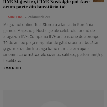
ILVE Majestic și ILVE Nostalgie pot face
acum parte din bucătăria ta!
—
SHOPPING
28 ianuarie 2021
Magazinul online TechStore.ro a lansat în România
gamele Majestic și Nostalgie ale celebrului brand de
aragazuri ILVE. Compania ILVE are o istorie de aproape
70 de ani pe piața mașinilor de gătit și pentru bucătarii
și gurmanzii din întreaga lume numele ei a ajuns
sinonim cu următoarele cuvinte: calitate, performanță și
fiabilitate.
+ MAI MULTE