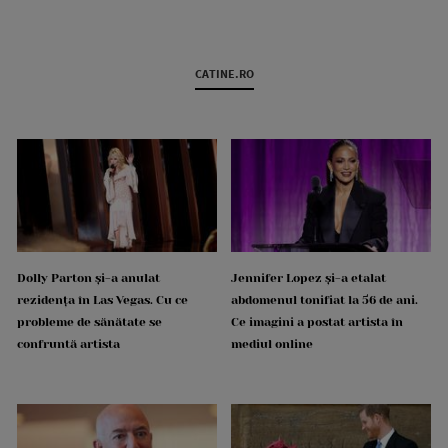
CATINE.RO
Dolly Parton și-a anulat
Jennifer Lopez și-a etalat
rezidența în Las Vegas. Cu ce
abdomenul tonifiat la 56 de ani.
probleme de sănătate se
Ce imagini a postat artista în
confruntă artista
mediul online