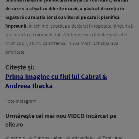
de care s-a afișat cu diferite ocazii, a păstrat discreția în
legătură cu relația lor și cu viitorul pe care îl planifică
împreună.
În schimb, sportiva a declarat în repetate rânduri că
și-ar dori la un moment dat să întemeieze o familie și să aibă
mulți copii, atunci când tenisul nu va mai fi principala sa
prioritate.
Citește și:
Prima imagine cu fiul lui Cabral &
Andreea Ibacka
Foto Instagram
Urmăreşte cel mai nou VIDEO incărcat pe
elle.ro
people
Simona Halep
stiri vedete
Toni Iuruc