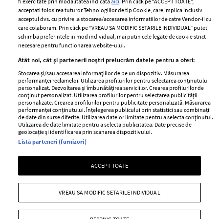
fi exercitate prin modalitatea indicata
aici
. Prin click pe “ACCEPT TOATE”,
Contact
Publicitate
acceptati folosirea tuturor Tehnologiilor de tip Cookie, care implica inclusiv
acceptul dvs. cu privire la stocarea/accesarea informatiilor de catre Vendor-ii cu
Abonamente
care colaboram. Prin click pe “VREAU SA MODIFIC SETARILE INDIVIDUAL” puteti
schimba preferintele in mod individual, mai putin cele legate de cookie strict
necesare pentru functionarea website-ului.
Stiri
Libertatea pentru
Atât noi, cât și partenerii noștri prelucrăm datele pentru a oferi:
femei
GSP
Stocarea și/sau accesarea informațiilor de pe un dispozitiv. Măsurarea
Viva
performanței reclamelor. Utilizarea profilurilor pentru selectarea conținutului
Unica
personalizat. Dezvoltarea și îmbunătățirea serviciilor. Crearea profilurilor de
Avantaje
conținut personalizat. Utilizarea profilurilor pentru selectarea publicității
Baby
personalizate. Crearea profilurilor pentru publicitate personalizată. Măsurarea
Retete practice
performanței conținutului. Înțelegerea publicului prin statistici sau combinații
Retete
de date din surse diferite. Utilizarea datelor limitate pentru a selecta conținutul.
Utilizarea de date limitate pentru a selecta publicitatea. Date precise de
geolocație și identificarea prin scanarea dispozitivului.
Pariază responsabil! Decizia ONJN nr. 821/25.09.2025.
Listă parteneri (furnizori)
Jocurile de noroc sunt interzise minorilor.
ACCEPT TOATE
Copyright © 2026 Ringier Romania SRL
VREAU SA MODIFIC SETARILE INDIVIDUAL