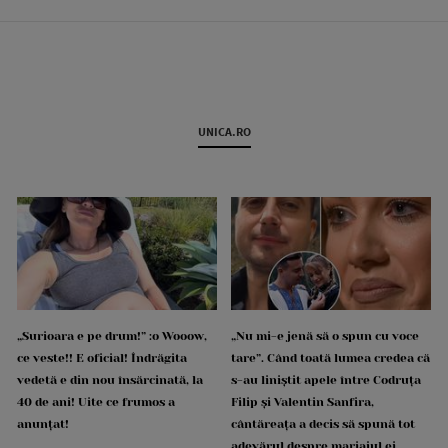
UNICA.RO
„Surioara e pe drum!” :o Wooow,
„Nu mi-e jenă să o spun cu voce
ce veste!! E oficial! Îndrăgita
tare”. Când toată lumea credea că
vedetă e din nou însărcinată, la
s-au liniștit apele între Codruța
40 de ani! Uite ce frumos a
Filip și Valentin Sanfira,
anunțat!
cântăreața a decis să spună tot
adevărul despre mariajul ei