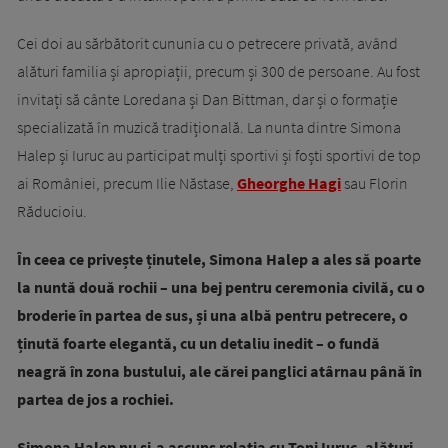
Cei doi au sărbătorit cununia cu o petrecere privată, având
alături familia și apropiații, precum și 300 de persoane. Au fost
invitați să cânte Loredana și Dan Bittman, dar și o formație
specializată în muzică tradițională. La nunta dintre Simona
Halep și Iuruc au participat mulți sportivi și foști sportivi de top
ai României, precum Ilie Năstase,
Gheorghe Hagi
sau Florin
Răducioiu.
În ceea ce privește ținutele, Simona Halep a ales să poarte
la nuntă două rochii – una bej pentru ceremonia civilă, cu o
broderie în partea de sus, și una albă pentru petrecere, o
ținută foarte elegantă, cu un detaliu inedit – o fundă
neagră în zona bustului, ale cărei panglici atârnau până în
partea de jos a rochiei.
Simona Halep nu și-a ascuns relația cu Toni Iuruc, alături