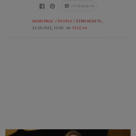
Urmărește-ne
HOMEPAGE
/
PEOPLE
/
STIRI VEDETE
,
11.10.2021, 11:26
de
ELLE.ro