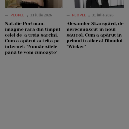
—
PEOPLE
31 iulie 2026
—
PEOPLE
31 iulie 2026
Natalie Portman,
Alexander Skarsgård, de
imagine rară din timpul
nerecunoscut în noul
celei de-a treia sarcini.
său rol. Cum a apărut în
Cum a apărut actrița pe
primul trailer al filmului
internet: "Număr zilele
"Wicker"
până te vom cunoaște"