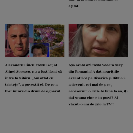
eșuat
Alexandru Ciucu, fostul soț al
Așa arată azi fosta vedetă sexy
Alinei Sorescu, nu a fost lăsat să
din România! A dat aparițiile
intre la Nibiru. „Am aflat cu
excentrice pe Biserică și Biblia i-
tristețe”, a povestit el. De ce a
a devenit cel mai de preț
fost întors din drum designerul
accesoriu! :o Uită-te bine la ea, îți
dai seama cine e în poză? Ai
văzut-o ani de zile la TV!!