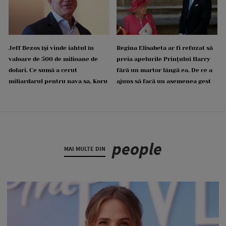
Jeff Bezos își vinde iahtul în
Regina Elisabeta ar fi refuzat să
valoare de 500 de milioane de
preia apelurile Prințului Harry
dolari. Ce sumă a cerut
fără un martor lângă ea. De ce a
miliardarul pentru nava sa, Koru
ajuns să facă un asemenea gest
people
MAI MULTE DIN