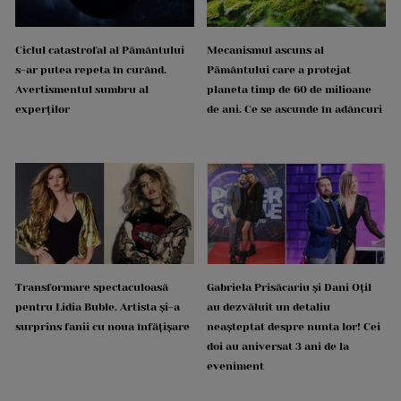
Ciclul catastrofal al Pământului
Mecanismul ascuns al
s-ar putea repeta în curând.
Pământului care a protejat
Avertismentul sumbru al
planeta timp de 60 de milioane
experților
de ani. Ce se ascunde în adâncuri
Transformare spectaculoasă
Gabriela Prisăcariu și Dani Oțil
pentru Lidia Buble. Artista și-a
au dezvăluit un detaliu
surprins fanii cu noua înfățișare
neașteptat despre nunta lor! Cei
doi au aniversat 3 ani de la
eveniment