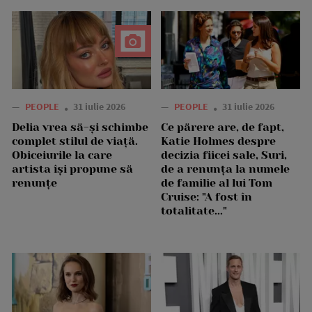
—
PEOPLE
31 iulie 2026
—
PEOPLE
31 iulie 2026
Delia vrea să-și schimbe
Ce părere are, de fapt,
complet stilul de viață.
Katie Holmes despre
Obiceiurile la care
decizia fiicei sale, Suri,
artista își propune să
de a renunța la numele
renunțe
de familie al lui Tom
Cruise: "A fost în
totalitate..."