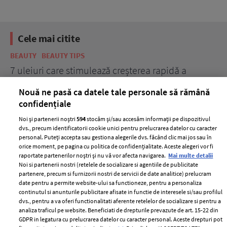
Cele mai citite
BEAUTY
BEAUTY TIPS
BE
țe
7 uleiuri care stimulează creșterea rapidă a
Ce
părului
de
Nouă ne pasă ca datele tale personale să rămână
confidențiale
Noi și partenerii noștri
594
stocăm și/sau accesăm informații pe dispozitivul
dvs., precum identificatorii cookie unici pentru prelucrarea datelor cu caracter
personal. Puteți accepta sau gestiona alegerile dvs. făcând clic mai jos sau în
orice moment, pe pagina cu politica de confidențialitate. Aceste alegeri vor fi
raportate partenerilor noștri și nu vă vor afecta navigarea.
Mai multe detalii
Noi si partenerii nostri (retelele de socializare si agentiile de publicitate
partenere, precum si furnizorii nostri de servicii de date analitice) prelucram
ELLE Style Awards
Termeni si conditii
date pentru a permite website-ului sa functioneze, pentru a personaliza
2024
continutul si anunturile publicitare afisate in functie de interesele si/sau profilul
Politica de
dvs., pentru a va oferi functionalitati aferente retelelor de socializare si pentru a
Despre ELLE
confidențialitate
analiza traficul pe website. Beneficiati de drepturile prevazute de art. 15-22 din
Romania
GDPR in legatura cu prelucrarea datelor cu caracter personal. Aceste drepturi pot
Politica de cookies