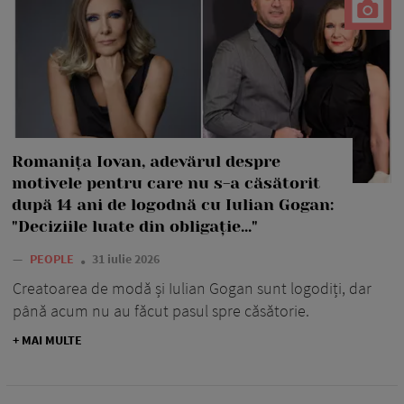
Romanița Iovan, adevărul despre
motivele pentru care nu s-a căsătorit
după 14 ani de logodnă cu Iulian Gogan:
"Deciziile luate din obligație..."
—
PEOPLE
31 iulie 2026
Creatoarea de modă și Iulian Gogan sunt logodiți, dar
până acum nu au făcut pasul spre căsătorie.
+ MAI MULTE