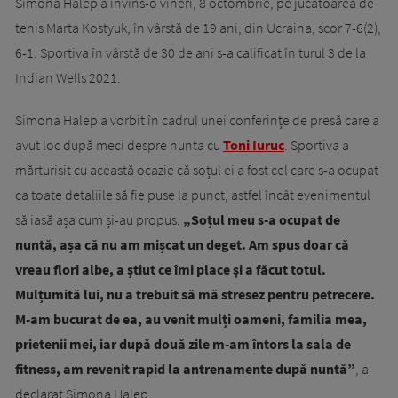
Simona Halep a învins-o vineri, 8 octombrie, pe jucătoarea de
tenis Marta Kostyuk, în vârstă de 19 ani, din Ucraina, scor 7-6(2),
6-1. Sportiva în vârstă de 30 de ani s-a calificat în turul 3 de la
Indian Wells 2021.
Simona Halep a vorbit în cadrul unei conferințe de presă care a
avut loc după meci despre nunta cu
Toni Iuruc
. Sportiva a
mărturisit cu această ocazie că soțul ei a fost cel care s-a ocupat
ca toate detaliile să fie puse la punct, astfel încât evenimentul
să iasă așa cum și-au propus.
„Soțul meu s-a ocupat de
nuntă, așa că nu am mișcat un deget. Am spus doar că
vreau flori albe, a știut ce îmi place și a făcut totul.
Mulțumită lui, nu a trebuit să mă stresez pentru petrecere.
M-am bucurat de ea, au venit mulți oameni, familia mea,
prietenii mei, iar după două zile m-am întors la sala de
fitness, am revenit rapid la antrenamente după nuntă”
, a
declarat Simona Halep.