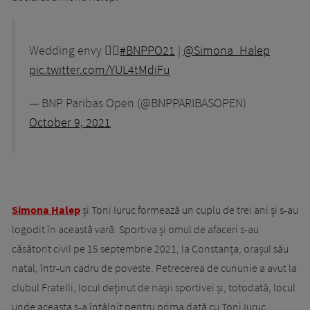
Wedding envy 👰‍♀️
#BNPPO21
|
@Simona_Halep
pic.twitter.com/YUL4tMdiFu
— BNP Paribas Open (@BNPPARIBASOPEN)
October 9, 2021
Simona Halep
și Toni Iuruc formează un cuplu de trei ani și s-au
logodit în această vară. Sportiva și omul de afaceri s-au
căsătorit civil pe 15 septembrie 2021, la Constanța, orașul său
natal, într-un cadru de poveste. Petrecerea de cununie a avut la
clubul Fratelli, locul deținut de nașii sportivei și, totodată, locul
unde aceasta s-a întâlnit pentru prima dată cu Toni Iuruc.