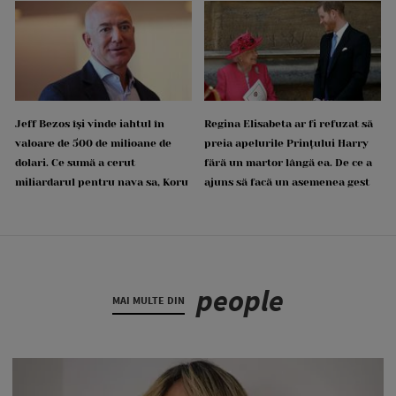
Jeff Bezos își vinde iahtul în
Regina Elisabeta ar fi refuzat să
valoare de 500 de milioane de
preia apelurile Prințului Harry
dolari. Ce sumă a cerut
fără un martor lângă ea. De ce a
miliardarul pentru nava sa, Koru
ajuns să facă un asemenea gest
people
MAI MULTE DIN