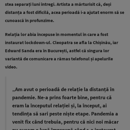
stea separați luni întregi. Artista a mărturisit că, deși
distanța a fost dificilă, acea perioadă i-a ajutat enorm să se
cunoască în profunzime.
Relația lor abia începuse în momentul în care a fost
instaurat lockdown-ul. Cleopatra se afla la Chișinău, iar
Edward Sanda era în București, astfel că singura lor
variantă de comunicare a rămas telefonul și apelurile
video.
„Am avut o perioadă de relație la distanță în
pandemie. Ne-a prins foarte bine, pentru că
eram la începutul relației și, la început, ai
tendința să sari peste niște etape. Pandemia a
venit fix când trebuia, pentru că nici noi măcar