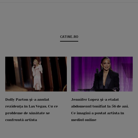
CATINE.RO
Dolly Parton și-a anulat
Jennifer Lopez și-a etalat
rezidența în Las Vegas. Cu ce
abdomenul tonifiat la 56 de ani.
probleme de sănătate se
Ce imagini a postat artista în
confruntă artista
mediul online