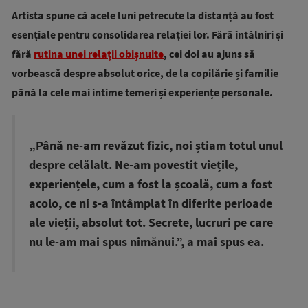
Artista spune că acele luni petrecute la distanță au fost
esențiale pentru consolidarea relației lor. Fără întâlniri și
fără
rutina unei relații obișnuite
, cei doi au ajuns să
vorbească despre absolut orice, de la copilărie și familie
până la cele mai intime temeri și experiențe personale.
„Până ne-am revăzut fizic, noi știam totul unul
despre celălalt. Ne-am povestit viețile,
experiențele, cum a fost la școală, cum a fost
acolo, ce ni s-a întâmplat în diferite perioade
ale vieții, absolut tot. Secrete, lucruri pe care
nu le-am mai spus nimănui.”, a mai spus ea.