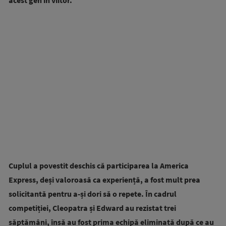
acest gen în viitor.
Cuplul a povestit deschis că participarea la America
Express, deși valoroasă ca experiență, a fost mult prea
solicitantă pentru a-și dori să o repete. În cadrul
competiției, Cleopatra și Edward au rezistat trei
săptămâni, însă au fost prima echipă eliminată după ce au