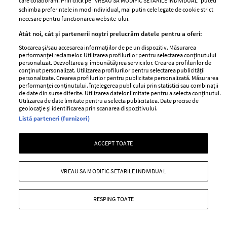
care colaboram. Prin click pe “VREAU SA MODIFIC SETARILE INDIVIDUAL” puteti
schimba preferintele in mod individual, mai putin cele legate de cookie strict
necesare pentru functionarea website-ului.
Atât noi, cât și partenerii noștri prelucrăm datele pentru a oferi:
Stocarea și/sau accesarea informațiilor de pe un dispozitiv. Măsurarea
performanței reclamelor. Utilizarea profilurilor pentru selectarea conținutului
personalizat. Dezvoltarea și îmbunătățirea serviciilor. Crearea profilurilor de
conținut personalizat. Utilizarea profilurilor pentru selectarea publicității
personalizate. Crearea profilurilor pentru publicitate personalizată. Măsurarea
performanței conținutului. Înțelegerea publicului prin statistici sau combinații
de date din surse diferite. Utilizarea datelor limitate pentru a selecta conținutul.
Utilizarea de date limitate pentru a selecta publicitatea. Date precise de
geolocație și identificarea prin scanarea dispozitivului.
Listă parteneri (furnizori)
Andrei Ciobanu, mesaj superb pentru
Flavia Mihășan de ziua ei de naștere:
ACCEPT TOATE
"Ești de o forță pe care puțini o
bănuiesc"
VREAU SA MODIFIC SETARILE INDIVIDUAL
—
PEOPLE
06 august 2026
Andrei Ciobanu a surprins-o pe Flavia Mihășan cu o
RESPING TOATE
declarație de ziua ei de naștere.