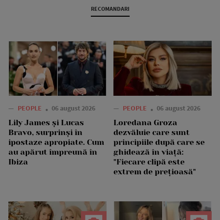
RECOMANDARI
—
PEOPLE
06 august 2026
—
PEOPLE
06 august 2026
Lily James și Lucas
Loredana Groza
Bravo, surprinși în
dezvăluie care sunt
ipostaze apropiate. Cum
principiile după care se
au apărut împreună în
ghidează în viață:
Ibiza
"Fiecare clipă este
extrem de prețioasă"