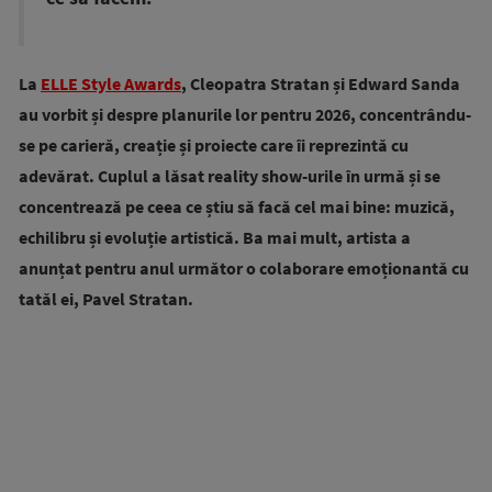
La
ELLE Style Awards
, Cleopatra Stratan și Edward Sanda
au vorbit și despre planurile lor pentru 2026, concentrându-
se pe carieră, creație și proiecte care îi reprezintă cu
adevărat. Cuplul a lăsat reality show-urile în urmă și se
concentrează pe ceea ce știu să facă cel mai bine: muzică,
echilibru și evoluție artistică. Ba mai mult, artista a
anunțat pentru anul următor o colaborare emoționantă cu
tatăl ei, Pavel Stratan.