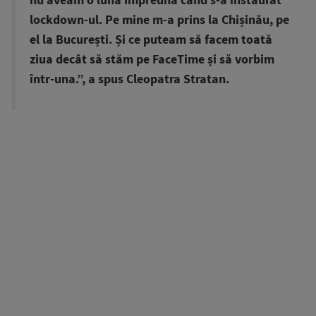
nu aveam o lună împreună când s-a instaurat
lockdown-ul. Pe mine m-a prins la Chișinău, pe
el la București. Și ce puteam să facem toată
ziua decât să stăm pe FaceTime și să vorbim
într-una.”, a spus Cleopatra Stratan.