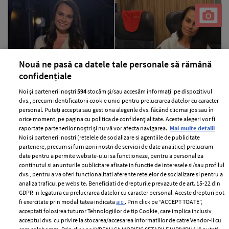
Nouă ne pasă ca datele tale personale să rămână
confidențiale
Noi și partenerii noștri
594
stocăm și/sau accesăm informații pe dispozitivul
Situația neplăcută prin care a trecut
dvs., precum identificatorii cookie unici pentru prelucrarea datelor cu caracter
personal. Puteți accepta sau gestiona alegerile dvs. făcând clic mai jos sau în
Anca Serea în timpul călătoriei cu
orice moment, pe pagina cu politica de confidențialitate. Aceste alegeri vor fi
trenul în Italia, alături de copii: "Suntem
raportate partenerilor noștri și nu vă vor afecta navigarea.
Mai multe detalii
șocați, nu știm ce putem să facem..."
Noi si partenerii nostri (retelele de socializare si agentiile de publicitate
partenere, precum si furnizorii nostri de servicii de date analitice) prelucram
date pentru a permite website-ului sa functioneze, pentru a personaliza
—
PEOPLE
06 august 2026
continutul si anunturile publicitare afisate in functie de interesele si/sau profilul
Anca Serea a povestit pe rețelele de socializare o situație
dvs., pentru a va oferi functionalitati aferente retelelor de socializare si pentru a
analiza traficul pe website. Beneficiati de drepturile prevazute de art. 15-22 din
extrem de neplăcută prin care ea și copiii ei au trecut.
GDPR in legatura cu prelucrarea datelor cu caracter personal. Aceste drepturi pot
fi exercitate prin modalitatea indicata
aici
. Prin click pe “ACCEPT TOATE”,
+ MAI MULTE
acceptati folosirea tuturor Tehnologiilor de tip Cookie, care implica inclusiv
acceptul dvs. cu privire la stocarea/accesarea informatiilor de catre Vendor-ii cu