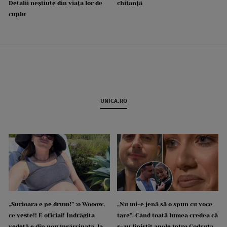
Detalii neștiute din viața lor de
chitanță
cuplu
UNICA.RO
„Surioara e pe drum!” :o Wooow,
„Nu mi-e jenă să o spun cu voce
ce veste!! E oficial! Îndrăgita
tare”. Când toată lumea credea că
vedetă e din nou însărcinată, la
s-au liniștit apele între Codruța