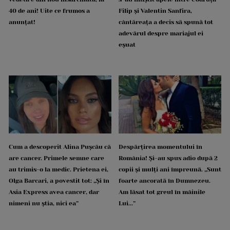
40 de ani! Uite ce frumos a
Filip și Valentin Sanfira,
anunțat!
cântăreața a decis să spună tot
adevărul despre mariajul ei
eșuat
Cum a descoperit Alina Pușcău că
Despărțirea momentului în
are cancer. Primele semne care
România! Și-au spus adio după 2
au trimis-o la medic. Prietena ei,
copii și mulți ani împreună. „Sunt
Olga Barcari, a povestit tot: „Și în
foarte ancorată în Dumnezeu.
Asia Express avea cancer, dar
Am lăsat tot greul în mâinile
nimeni nu știa, nici ea”
Lui...”