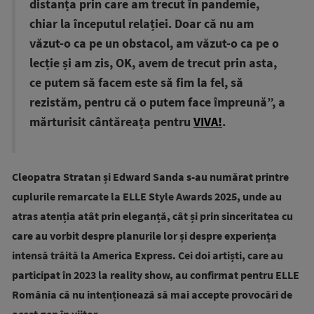
distanța prin care am trecut în pandemie,
chiar la începutul relației. Doar că nu am
văzut-o ca pe un obstacol, am văzut-o ca pe o
lecție și am zis, OK, avem de trecut prin asta,
ce putem să facem este să fim la fel, să
rezistăm, pentru că o putem face împreună”, a
mărturisit cântăreața pentru
VIVA!
.
Cleopatra Stratan și Edward Sanda s-au numărat printre
cuplurile remarcate la ELLE Style Awards 2025, unde au
atras atenția atât prin eleganță, cât și prin sinceritatea cu
care au vorbit despre planurile lor și despre experiența
intensă trăită la America Express. Cei doi artiști, care au
participat în 2023 la reality show, au confirmat pentru ELLE
România că nu intenționează să mai accepte provocări de