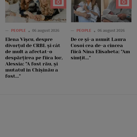
—
PEOPLE
06 august 2026
—
PEOPLE
06 august 2026
Elena Vîșcu, despre
De ce și-a numit Laura
divorțul de CRBL și cât
Cosoi cea de-a cincea
de mult a afectat-o
fiică Nina Elisabeta: "Am
despărțirea pe fiica lor,
simțit..."
Alessia: "A fost rău, și
mutatul în Chișinău a
fost..."