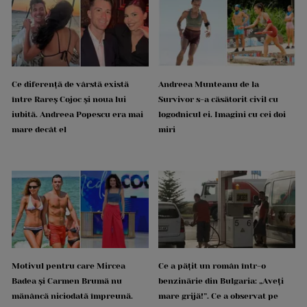
Ce diferență de vârstă există
Andreea Munteanu de la
între Rareș Cojoc și noua lui
Survivor s-a căsătorit civil cu
iubită. Andreea Popescu era mai
logodnicul ei. Imagini cu cei doi
mare decât el
miri
Motivul pentru care Mircea
Ce a pățit un român într-o
Badea și Carmen Brumă nu
benzinărie din Bulgaria: „Aveți
mănâncă niciodată împreună.
mare grijă!”. Ce a observat pe