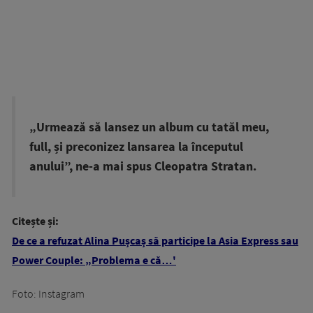
„Urmează să lansez un album cu tatăl meu,
full, și preconizez lansarea la începutul
anului”, ne-a mai spus Cleopatra Stratan.
Citește și:
De ce a refuzat Alina Pușcaș să participe la Asia Express sau
Power Couple: „Problema e că…'
Foto: Instagram