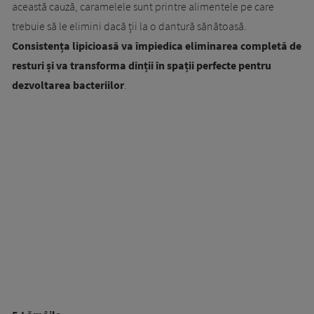
această cauză, caramelele sunt printre alimentele pe care
trebuie să le elimini dacă ții la o dantură sănătoasă.
Consistența lipicioasă va împiedica eliminarea completă de
resturi și va transforma dinții în spații perfecte pentru
dezvoltarea bacteriilor
.