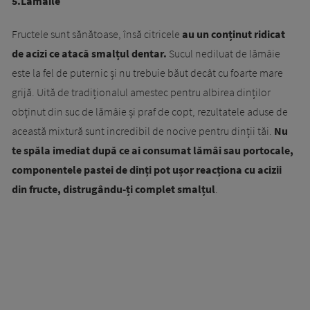
5.Lămâile
Fructele sunt sănătoase, însă citricele
au un conținut ridicat
de acizi ce atacă smalțul dentar.
Sucul nediluat de lămâie
este la fel de puternic și nu trebuie băut decât cu foarte mare
grijă. Uită de tradiționalul amestec pentru albirea dinților
obținut din suc de lămâie și praf de copt, rezultatele aduse de
această mixtură sunt incredibil de nocive pentru dinții tăi.
Nu
te spăla imediat după ce ai consumat lămâi sau portocale,
componentele pastei de dinți pot ușor reacționa cu acizii
din fructe, distrugându-ți complet smalțul
.