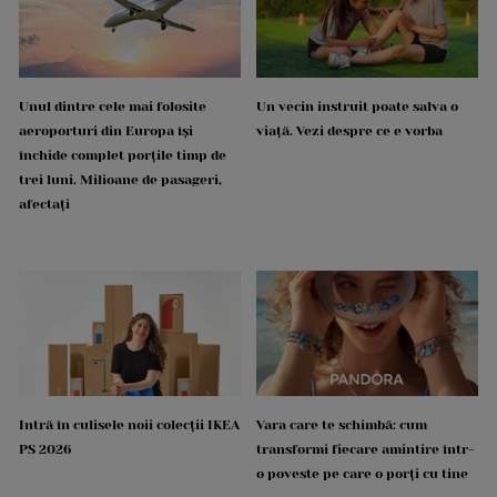
Unul dintre cele mai folosite
Un vecin instruit poate salva o
aeroporturi din Europa își
viață. Vezi despre ce e vorba
închide complet porțile timp de
trei luni. Milioane de pasageri,
afectați
Intră în culisele noii colecții IKEA
Vara care te schimbă: cum
PS 2026
transformi fiecare amintire într-
o poveste pe care o porți cu tine