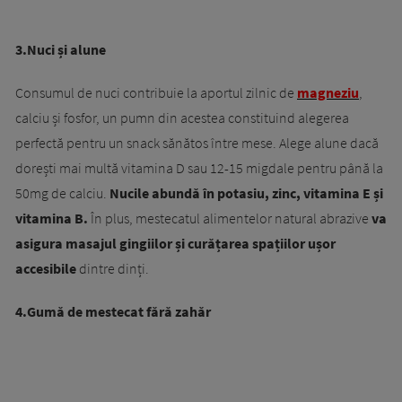
3.Nuci și alune
Consumul de nuci contribuie la aportul zilnic de
magneziu
,
calciu și fosfor, un pumn din acestea constituind alegerea
perfectă pentru un snack sănătos între mese. Alege alune dacă
dorești mai multă vitamina D sau 12-15 migdale pentru până la
50mg de calciu.
Nucile abundă în potasiu, zinc, vitamina E și
vitamina B.
În plus, mestecatul alimentelor natural abrazive
va
asigura masajul gingiilor și curățarea spațiilor ușor
accesibile
dintre dinți.
4.Gumă de mestecat fără zahăr