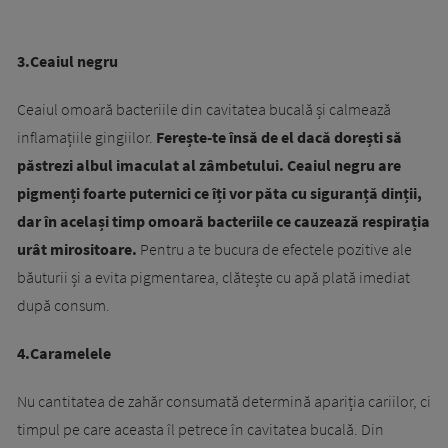
3.Ceaiul negru
Ceaiul omoară bacteriile din cavitatea bucală și calmează
inflamațiile gingiilor.
Ferește-te însă de el dacă dorești să
păstrezi albul imaculat al zâmbetului.
Ceaiul negru are
pigmenți foarte puternici ce îți vor păta cu siguranță dinții,
dar în același timp omoară bacteriile ce cauzează respirația
urât mirositoare.
Pentru a te bucura de efectele pozitive ale
băuturii și a evita pigmentarea, clătește cu apă plată imediat
după consum.
4.Caramelele
Nu cantitatea de zahăr consumată determină apariția cariilor, ci
timpul pe care aceasta îl petrece în cavitatea bucală. Din