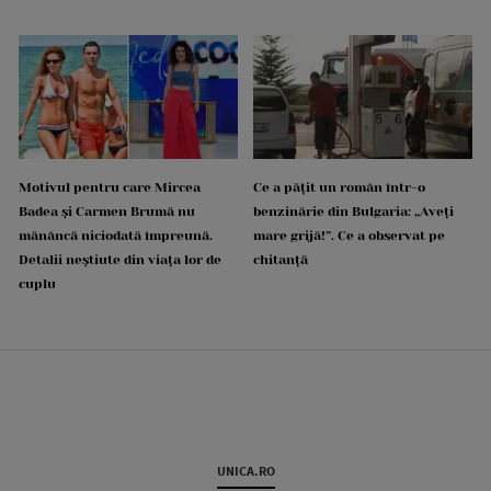
Motivul pentru care Mircea
Ce a pățit un român într-o
Badea și Carmen Brumă nu
benzinărie din Bulgaria: „Aveți
mănâncă niciodată împreună.
mare grijă!”. Ce a observat pe
Detalii neștiute din viața lor de
chitanță
cuplu
UNICA.RO