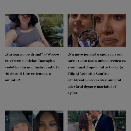
„Surioara e pe drum!” :o Wooow,
„Nu mi-e jenă să o spun cu voce
ce veste!! E oficial! Îndrăgita
tare”. Când toată lumea credea că
vedetă e din nou însărcinată, la
s-au liniștit apele între Codruța
40 de ani! Uite ce frumos a
Filip și Valentin Sanfira,
anunțat!
cântăreața a decis să spună tot
adevărul despre mariajul ei
eșuat