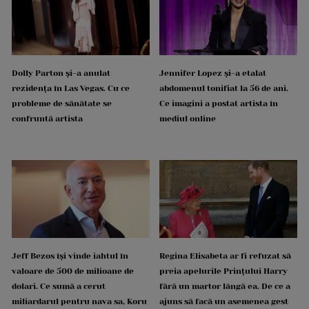
Dolly Parton și-a anulat
Jennifer Lopez și-a etalat
rezidența în Las Vegas. Cu ce
abdomenul tonifiat la 56 de ani.
probleme de sănătate se
Ce imagini a postat artista în
confruntă artista
mediul online
Jeff Bezos își vinde iahtul în
Regina Elisabeta ar fi refuzat să
valoare de 500 de milioane de
preia apelurile Prințului Harry
dolari. Ce sumă a cerut
fără un martor lângă ea. De ce a
miliardarul pentru nava sa, Koru
ajuns să facă un asemenea gest