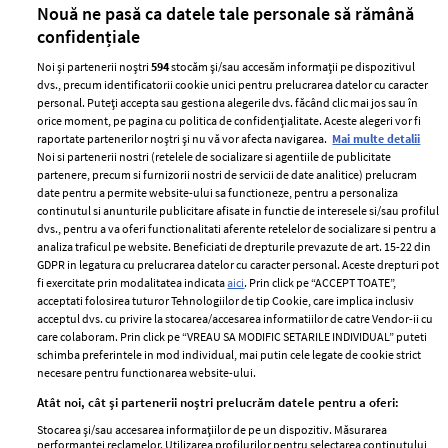
Nouă ne pasă ca datele tale personale să rămână
confidențiale
Noi și partenerii noștri
594
stocăm și/sau accesăm informații pe dispozitivul
dvs., precum identificatorii cookie unici pentru prelucrarea datelor cu caracter
personal. Puteți accepta sau gestiona alegerile dvs. făcând clic mai jos sau în
orice moment, pe pagina cu politica de confidențialitate. Aceste alegeri vor fi
raportate partenerilor noștri și nu vă vor afecta navigarea.
Mai multe detalii
Noi si partenerii nostri (retelele de socializare si agentiile de publicitate
partenere, precum si furnizorii nostri de servicii de date analitice) prelucram
ELLE Style Awards
Termeni si conditii
date pentru a permite website-ului sa functioneze, pentru a personaliza
2024
continutul si anunturile publicitare afisate in functie de interesele si/sau profilul
Politica de
dvs., pentru a va oferi functionalitati aferente retelelor de socializare si pentru a
Despre ELLE
confidențialitate
analiza traficul pe website. Beneficiati de drepturile prevazute de art. 15-22 din
Romania
GDPR in legatura cu prelucrarea datelor cu caracter personal. Aceste drepturi pot
Politica de cookies
fi exercitate prin modalitatea indicata
aici
. Prin click pe “ACCEPT TOATE”,
Contact
Publicitate
acceptati folosirea tuturor Tehnologiilor de tip Cookie, care implica inclusiv
acceptul dvs. cu privire la stocarea/accesarea informatiilor de catre Vendor-ii cu
Abonamente
care colaboram. Prin click pe “VREAU SA MODIFIC SETARILE INDIVIDUAL” puteti
schimba preferintele in mod individual, mai putin cele legate de cookie strict
necesare pentru functionarea website-ului.
Stiri
Libertatea pentru
Atât noi, cât și partenerii noștri prelucrăm datele pentru a oferi:
femei
GSP
Stocarea și/sau accesarea informațiilor de pe un dispozitiv. Măsurarea
Viva
performanței reclamelor. Utilizarea profilurilor pentru selectarea conținutului