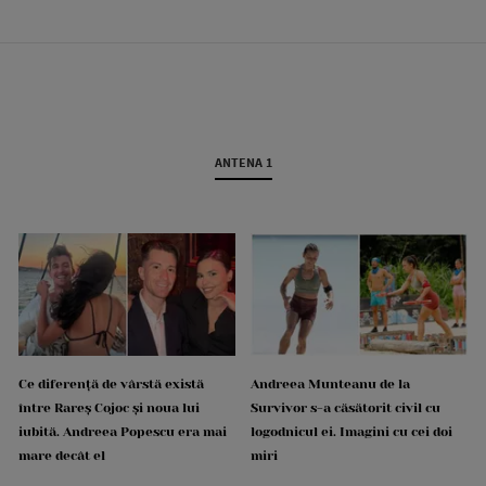
ANTENA 1
Ce diferență de vârstă există
Andreea Munteanu de la
între Rareș Cojoc și noua lui
Survivor s-a căsătorit civil cu
iubită. Andreea Popescu era mai
logodnicul ei. Imagini cu cei doi
mare decât el
miri