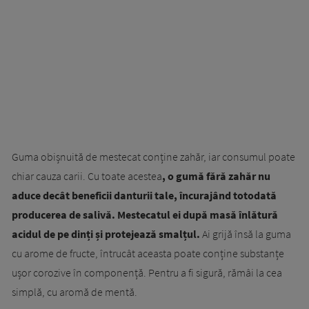
Guma obișnuită de mestecat conține zahăr, iar consumul poate
chiar cauza carii. Cu toate acestea
, o gumă fără zahăr nu
aduce decât beneficii danturii tale, încurajând totodată
producerea de salivă. Mestecatul ei după masă înlătură
acidul de pe dinți și protejează smalțul.
Ai grijă însă la guma
cu arome de fructe, întrucât aceasta poate conține substanțe
ușor corozive în componență. Pentru a fi sigură, rămâi la cea
simplă, cu aromă de mentă.