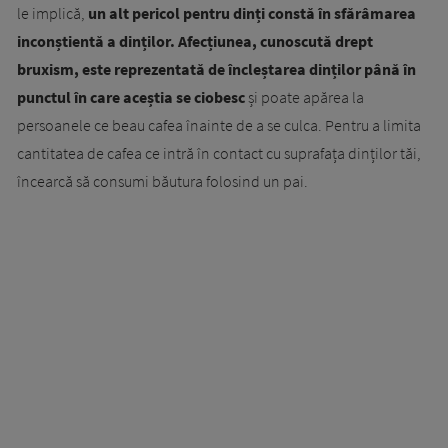
le implică,
un alt pericol pentru dinți constă în sfărâmarea
inconștientă a dinților. Afecțiunea, cunoscută drept
bruxism, este reprezentată de încleștarea dinților până în
punctul în care aceștia se ciobesc
și poate apărea la
persoanele ce beau cafea înainte de a se culca. Pentru a limita
cantitatea de cafea ce intră în contact cu suprafața dinților tăi,
încearcă să consumi băutura folosind un pai.