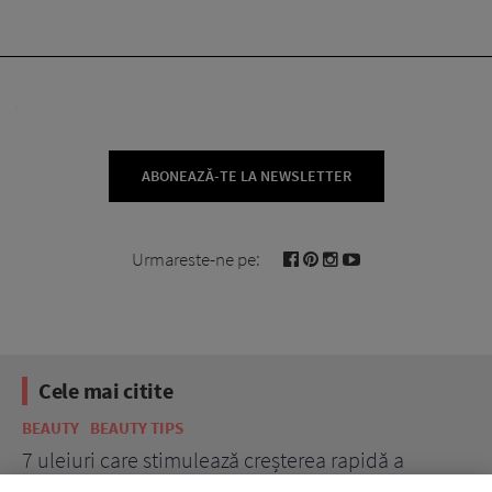
ABONEAZĂ-TE LA NEWSLETTER
Urmareste-ne pe:
Cele mai citite
BEAUTY
BEAUTY TIPS
BE
țe
7 uleiuri care stimulează creșterea rapidă a
Ce
părului
de