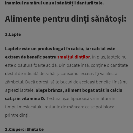
inamicul numărul unu al sănătății danturii tale.
Alimente pentru dinți sănătoși:
1.Lapte
Laptele este un produs bogat în calciu, iar
calciul este
extrem de benefic pentru
smalțul dinților
. În plus, laptele nu
este o băutură foarte acidă. Din păcate însă, conține o cantitate
destul de ridicată de zahăr și consumul excesiv îți va afecta
zâmbetul. Dacă dorești să te bucuri de aceleași beneficii însă nu
agreezi laptele,
alege brânza, aliment bogat atât în calciu
cât și în vitamina D.
Textura ușor lipicioasă va înlătura în
timpul mestecatului resturile de mâncare ce se pot bloca
printre dinți.
2.Ciuperci Shiitake