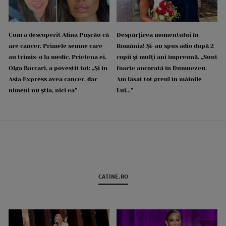
Cum a descoperit Alina Pușcău că
Despărțirea momentului în
are cancer. Primele semne care
România! Și-au spus adio după 2
au trimis-o la medic. Prietena ei,
copii și mulți ani împreună. „Sunt
Olga Barcari, a povestit tot: „Și în
foarte ancorată în Dumnezeu.
Asia Express avea cancer, dar
Am lăsat tot greul în mâinile
nimeni nu știa, nici ea”
Lui...”
CATINE.RO