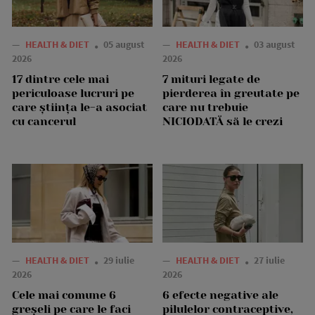
—
HEALTH & DIET
05 august
—
HEALTH & DIET
03 august
2026
2026
17 dintre cele mai
7 mituri legate de
periculoase lucruri pe
pierderea în greutate pe
care știința le-a asociat
care nu trebuie
cu cancerul
NICIODATĂ să le crezi
—
HEALTH & DIET
29 iulie
—
HEALTH & DIET
27 iulie
2026
2026
Cele mai comune 6
6 efecte negative ale
greșeli pe care le faci
pilulelor contraceptive,