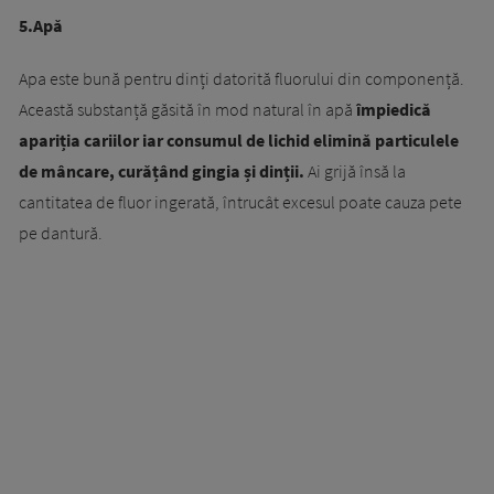
5.Apă
Apa este bună pentru dinți datorită fluorului din componență.
Această substanță găsită în mod natural în apă
împiedică
apariția cariilor iar consumul de lichid elimină particulele
de mâncare, curățând gingia și dinții.
Ai grijă însă la
cantitatea de fluor ingerată, întrucât excesul poate cauza pete
pe dantură.