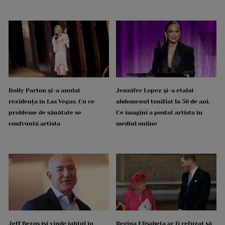
Dolly Parton și-a anulat
Jennifer Lopez și-a etalat
rezidența în Las Vegas. Cu ce
abdomenul tonifiat la 56 de ani.
probleme de sănătate se
Ce imagini a postat artista în
confruntă artista
mediul online
Jeff Bezos își vinde iahtul în
Regina Elisabeta ar fi refuzat să