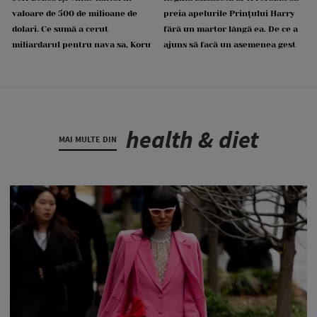
valoare de 500 de milioane de
preia apelurile Prințului Harry
dolari. Ce sumă a cerut
fără un martor lângă ea. De ce a
miliardarul pentru nava sa, Koru
ajuns să facă un asemenea gest
health & diet
MAI MULTE DIN