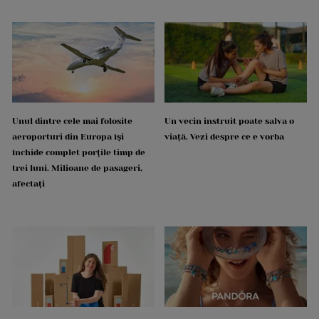
Unul dintre cele mai folosite
Un vecin instruit poate salva o
aeroporturi din Europa își
viață. Vezi despre ce e vorba
închide complet porțile timp de
trei luni. Milioane de pasageri,
afectați