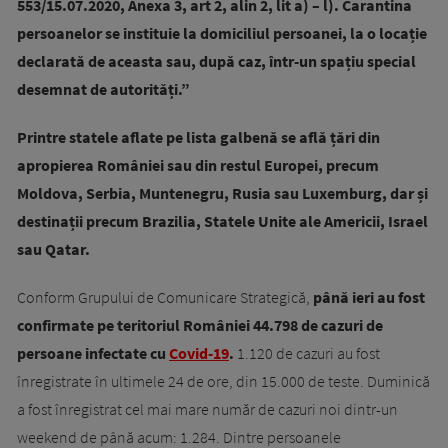
553/15.07.2020, Anexa 3, art 2, alin 2, lit a) – l). Carantina
persoanelor se instituie la domiciliul persoanei, la o locație
declarată de aceasta sau, după caz, într-un spațiu special
desemna
t de autorități.”
Printre statele aflate pe lista galbenă se află țări din
apropierea României sau din restul Europei, precum
Moldova, Serbia, Muntenegru, Rusia sau Luxemburg, dar și
destinații precum Brazilia, Statele Unite ale Americii, Israel
sau Qatar.
Conform Grupului de Comunicare Strategică,
până ieri
au fost
confirmate pe teritoriul României 44.798 de cazuri de
persoane infectate cu
Covid-19
.
1.120 de cazuri au fost
înregistrate în ultimele 24 de ore, din 15.000 de teste. Duminică
a fost înregistrat cel mai mare număr de cazuri noi dintr-un
weekend de până acum: 1.284. Dintre persoanele