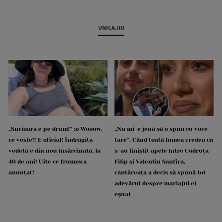
UNICA.RO
„Surioara e pe drum!” :o Wooow,
„Nu mi-e jenă să o spun cu voce
ce veste!! E oficial! Îndrăgita
tare”. Când toată lumea credea că
vedetă e din nou însărcinată, la
s-au liniștit apele între Codruța
40 de ani! Uite ce frumos a
Filip și Valentin Sanfira,
anunțat!
cântăreața a decis să spună tot
adevărul despre mariajul ei
eșuat