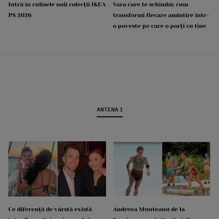
Intră în culisele noii colecții IKEA
Vara care te schimbă: cum
PS 2026
transformi fiecare amintire într-
o poveste pe care o porți cu tine
ANTENA 1
Ce diferență de vârstă există
Andreea Munteanu de la