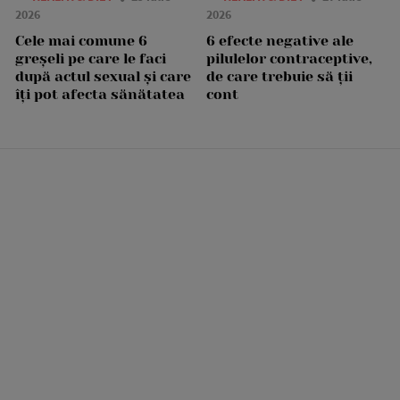
2026
2026
Cele mai comune 6
6 efecte negative ale
greșeli pe care le faci
pilulelor contraceptive,
după actul sexual și care
de care trebuie să ții
îți pot afecta sănătatea
cont