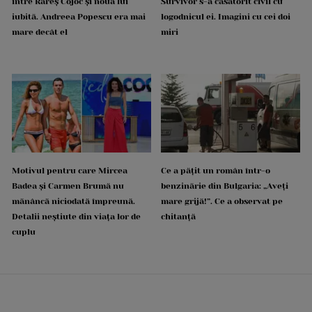
între Rareș Cojoc și noua lui
Survivor s-a căsătorit civil cu
iubită. Andreea Popescu era mai
logodnicul ei. Imagini cu cei doi
mare decât el
miri
Motivul pentru care Mircea
Ce a pățit un român într-o
Badea și Carmen Brumă nu
benzinărie din Bulgaria: „Aveți
mănâncă niciodată împreună.
mare grijă!”. Ce a observat pe
Detalii neștiute din viața lor de
chitanță
cuplu