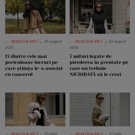
—
HEALTH & DIET
05 august
—
HEALTH & DIET
03 august
2026
2026
17 dintre cele mai
7 mituri legate de
periculoase lucruri pe
pierderea în greutate pe
care știința le-a asociat
care nu trebuie
cu cancerul
NICIODATĂ să le crezi
—
HEALTH & DIET
29 iulie
—
HEALTH & DIET
27 iulie