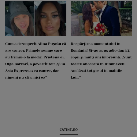
Cum a descoperit Alina Pușcău că
Despărțirea momentului în
are cancer. Primele semne care
România! Și-au spus adio după 2
au trimis-o la medic. Prietena ei,
copii și mulți ani împreună. „Sunt
Olga Barcari, a povestit tot: „Și în
foarte ancorată în Dumnezeu.
Asia Express avea cancer, dar
Am lăsat tot greul în mâinile
nimeni nu știa, nici ea”
Lui...”
CATINE.RO