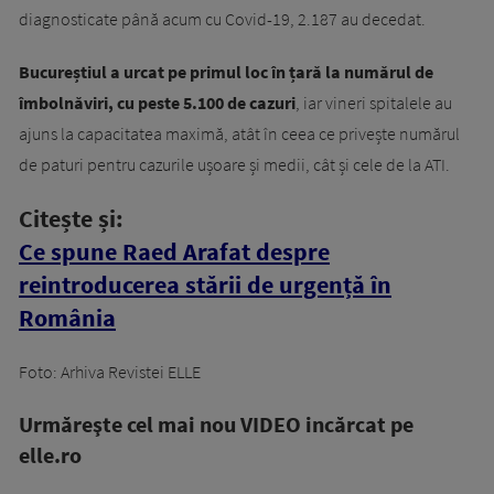
diagnosticate până acum cu Covid-19, 2.187 au decedat.
Bucureștiul a urcat pe primul loc în țară la numărul de
îmbolnăviri, cu peste 5.100 de cazuri
, iar vineri spitalele au
ajuns la capacitatea maximă, atât în ceea ce privește numărul
de paturi pentru cazurile ușoare și medii, cât și cele de la ATI.
Citește și:
Ce spune Raed Arafat despre
reintroducerea stării de urgență în
România
Foto: Arhiva Revistei ELLE
Urmăreşte cel mai nou VIDEO incărcat pe
elle.ro