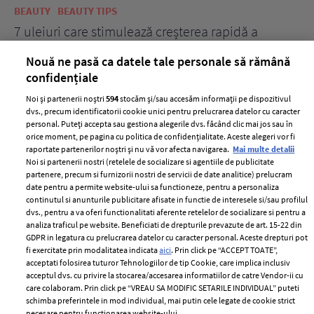
BEAUTY
BEAUTY TIPS
BE
țe
7 uleiuri care stimulează creșterea rapidă a
Ce
părului
de
Nouă ne pasă ca datele tale personale să rămână
confidențiale
Noi și partenerii noștri
594
stocăm și/sau accesăm informații pe dispozitivul
dvs., precum identificatorii cookie unici pentru prelucrarea datelor cu caracter
personal. Puteți accepta sau gestiona alegerile dvs. făcând clic mai jos sau în
orice moment, pe pagina cu politica de confidențialitate. Aceste alegeri vor fi
raportate partenerilor noștri și nu vă vor afecta navigarea.
Mai multe detalii
Noi si partenerii nostri (retelele de socializare si agentiile de publicitate
partenere, precum si furnizorii nostri de servicii de date analitice) prelucram
ELLE Style Awards
Termeni si conditii
date pentru a permite website-ului sa functioneze, pentru a personaliza
2024
continutul si anunturile publicitare afisate in functie de interesele si/sau profilul
Politica de
dvs., pentru a va oferi functionalitati aferente retelelor de socializare si pentru a
Despre ELLE
confidențialitate
analiza traficul pe website. Beneficiati de drepturile prevazute de art. 15-22 din
Romania
GDPR in legatura cu prelucrarea datelor cu caracter personal. Aceste drepturi pot
Politica de cookies
fi exercitate prin modalitatea indicata
aici
. Prin click pe “ACCEPT TOATE”,
Contact
Publicitate
acceptati folosirea tuturor Tehnologiilor de tip Cookie, care implica inclusiv
acceptul dvs. cu privire la stocarea/accesarea informatiilor de catre Vendor-ii cu
Abonamente
care colaboram. Prin click pe “VREAU SA MODIFIC SETARILE INDIVIDUAL” puteti
schimba preferintele in mod individual, mai putin cele legate de cookie strict
necesare pentru functionarea website-ului.