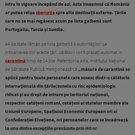
intra în vigoare începând de azi. Asta înseamnă că România
ar putea relua
zborurile
spre alte destinații externe. Țările
care nu se mai regăsesc acum pe lista galbenă sunt
Portugalia, Turcia și Suedia.
44 de state rămân pe lista galbenă a autorităților. La
întoarcerea din aceste țări, călătorii vor fi plasați automat în
carantină
timp de 14 zile. Referitor la asta, Institutul Național
de Sănătate Publică menționează că
„
m
ăsura de carantin
ă
se
aplic
ă
pentru toate persoanele care sosesc dintr-o călătorie
internațională din
ță
rile/zonele cu risc epidemiologic
ridicat
ș
i au drept de intrare pe teritoriul național,
respectiv: cetățeni romani, cetățeni ai statelor membre ale
Uniunii Europene, Spațiului Economic European ori ai
Confederației Elvețiene, ori persoanelor care se încadrează
la una dintre excepțiile prevăzute prin HG nr