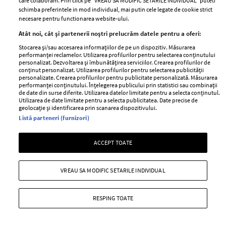
care colaboram. Prin click pe “VREAU SA MODIFIC SETARILE INDIVIDUAL” puteti
schimba preferintele in mod individual, mai putin cele legate de cookie strict
Andreea Bănică a avut parte de o surpriză inedită din
necesare pentru functionarea website-ului.
partea familiei sale.
Atât noi, cât și partenerii noștri prelucrăm datele pentru a oferi:
+ MAI MULTE
Stocarea și/sau accesarea informațiilor de pe un dispozitiv. Măsurarea
performanței reclamelor. Utilizarea profilurilor pentru selectarea conținutului
personalizat. Dezvoltarea și îmbunătățirea serviciilor. Crearea profilurilor de
conținut personalizat. Utilizarea profilurilor pentru selectarea publicității
personalizate. Crearea profilurilor pentru publicitate personalizată. Măsurarea
performanței conținutului. Înțelegerea publicului prin statistici sau combinații
de date din surse diferite. Utilizarea datelor limitate pentru a selecta conținutul.
Utilizarea de date limitate pentru a selecta publicitatea. Date precise de
geolocație și identificarea prin scanarea dispozitivului.
Listă parteneri (furnizori)
ACCEPT TOATE
VREAU SA MODIFIC SETARILE INDIVIDUAL
Andreea Bănică dezvăluie suma de bani
RESPING TOATE
pe care o primește fiica ei, Sofia, lunar:
„Niciodată mai mult”