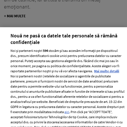
emoționant.
+ MAI MULTE
Nouă ne pasă ca datele tale personale să rămână
confidențiale
Noi și partenerii noștri
594
stocăm și/sau accesăm informații pe dispozitivul
dvs., precum identificatorii cookie unici pentru prelucrarea datelor cu caracter
personal. Puteți accepta sau gestiona alegerile dvs. făcând clic mai jos sau în
orice moment, pe pagina cu politica de confidențialitate. Aceste alegeri vor fi
raportate partenerilor noștri și nu vă vor afecta navigarea.
Mai multe detalii
Noi si partenerii nostri (retelele de socializare si agentiile de publicitate
partenere, precum si furnizorii nostri de servicii de date analitice) prelucram
date pentru a permite website-ului sa functioneze, pentru a personaliza
continutul si anunturile publicitare afisate in functie de interesele si/sau profilul
dvs., pentru a va oferi functionalitati aferente retelelor de socializare si pentru a
Andreea Bănică, surpriză inedită din
analiza traficul pe website. Beneficiati de drepturile prevazute de art. 15-22 din
GDPR in legatura cu prelucrarea datelor cu caracter personal. Aceste drepturi pot
partea soțului ei, Lucian Mitrea. Artista,
fi exercitate prin modalitatea indicata
aici
. Prin click pe “ACCEPT TOATE”,
copleșită de emoții: „Eu o să mor”
acceptati folosirea tuturor Tehnologiilor de tip Cookie, care implica inclusiv
acceptul dvs. cu privire la stocarea/accesarea informatiilor de catre Vendor-ii cu
—
ANDREEA BANICA
23 mai 2025