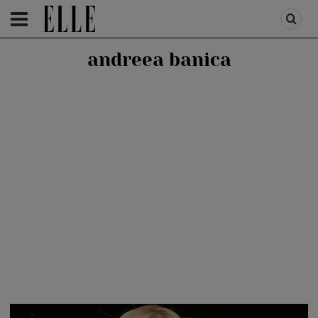
HOMEPAGE
/
PEOPLE
/
STIRI VEDETE
andreea banica