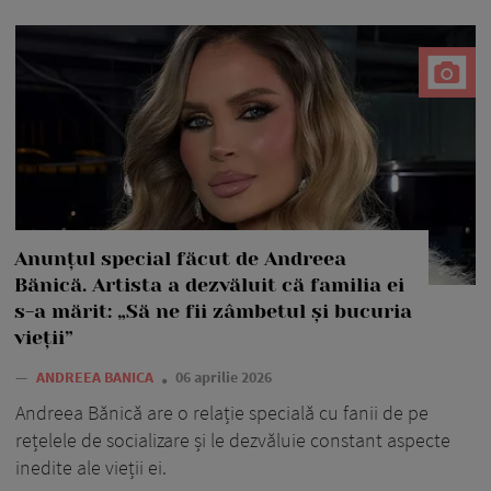
Anunțul special făcut de Andreea
Bănică. Artista a dezvăluit că familia ei
s-a mărit: „Să ne fii zâmbetul și bucuria
vieții”
—
ANDREEA BANICA
06 aprilie 2026
Andreea Bănică are o relație specială cu fanii de pe
rețelele de socializare și le dezvăluie constant aspecte
inedite ale vieții ei.