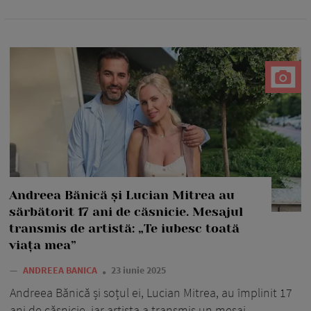
Andreea Bănică și Lucian Mitrea au
sărbătorit 17 ani de căsnicie. Mesajul
transmis de artistă: „Te iubesc toată
viața mea”
—
ANDREEA BANICA
23 iunie 2025
Andreea Bănică și soțul ei, Lucian Mitrea, au împlinit 17
ani de căsnicie, iar artista a transmis un mesaj