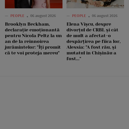
—
PEOPLE
06 august 2026
—
PEOPLE
06 august 2026
Brooklyn Beckham,
Elena Vîșcu, despre
declarație emoționantă
divorțul de CRBL și cât
pentru Nicola Peltz la un
de mult a afectat-o
an de la reînnoirea
despărțirea pe fiica lor,
jurămintelor: "Îți promit
Alessia: "A fost rău, și
că te voi proteja mereu"
mutatul în Chișinău a
fost..."