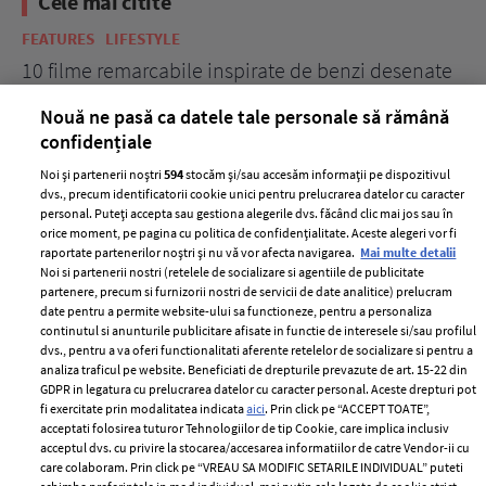
Cele mai citite
FEATURES
LIFESTYLE
LI
10 filme remarcabile inspirate de benzi desenate
15
tr
Nouă ne pasă ca datele tale personale să rămână
confidențiale
Noi și partenerii noștri
594
stocăm și/sau accesăm informații pe dispozitivul
dvs., precum identificatorii cookie unici pentru prelucrarea datelor cu caracter
personal. Puteți accepta sau gestiona alegerile dvs. făcând clic mai jos sau în
orice moment, pe pagina cu politica de confidențialitate. Aceste alegeri vor fi
raportate partenerilor noștri și nu vă vor afecta navigarea.
Mai multe detalii
Noi si partenerii nostri (retelele de socializare si agentiile de publicitate
partenere, precum si furnizorii nostri de servicii de date analitice) prelucram
ELLE Style Awards
Termeni si conditii
date pentru a permite website-ului sa functioneze, pentru a personaliza
2024
continutul si anunturile publicitare afisate in functie de interesele si/sau profilul
Politica de
dvs., pentru a va oferi functionalitati aferente retelelor de socializare si pentru a
Despre ELLE
confidențialitate
analiza traficul pe website. Beneficiati de drepturile prevazute de art. 15-22 din
Romania
GDPR in legatura cu prelucrarea datelor cu caracter personal. Aceste drepturi pot
Politica de cookies
fi exercitate prin modalitatea indicata
aici
. Prin click pe “ACCEPT TOATE”,
Contact
Publicitate
acceptati folosirea tuturor Tehnologiilor de tip Cookie, care implica inclusiv
acceptul dvs. cu privire la stocarea/accesarea informatiilor de catre Vendor-ii cu
Abonamente
care colaboram. Prin click pe “VREAU SA MODIFIC SETARILE INDIVIDUAL” puteti