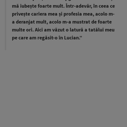
mă iubește foarte mult. Într-adevăr, în ceea ce
privește cariera mea și profesia mea, acolo m-
a deranjat mult, acolo m-a mustrat de foarte
multe ori. Aici am văzut o latură a tatălui meu
pe care am regăsit-o în Lucian.”