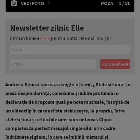
VEZI FOTO
POZA
1 / 11
Newsletter zilnic Elle
Intră în lumea
ELLE
pentru a afla cele mai noi știri.
Andreea Bănică lansează single-ul verii, „Stele și Lună”, o
piesă despre dorință, conexiune și iubire profundă: o
declarație de dragoste pusă pe note muzicale, însoțită de
un videoclip în care artista strălucește, la propriu, între
stele și lună și reflecțiile unei iubiri intense. Clipul
completează perfect mesajul single-ului prin cadre
îndrăznețe și glam, în care se îmbină misterul și