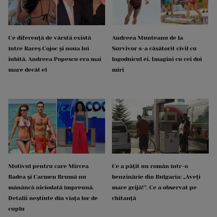
Ce diferență de vârstă există
Andreea Munteanu de la
între Rareș Cojoc și noua lui
Survivor s-a căsătorit civil cu
iubită. Andreea Popescu era mai
logodnicul ei. Imagini cu cei doi
mare decât el
miri
Motivul pentru care Mircea
Ce a pățit un român într-o
Badea și Carmen Brumă nu
benzinărie din Bulgaria: „Aveți
mănâncă niciodată împreună.
mare grijă!”. Ce a observat pe
Detalii neștiute din viața lor de
chitanță
cuplu