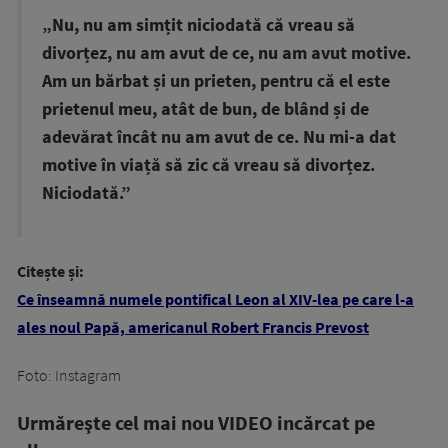
„Nu, nu am simțit niciodată că vreau să
divorțez, nu am avut de ce, nu am avut motive.
Am un bărbat și un prieten, pentru că el este
prietenul meu, atât de bun, de blând și de
adevărat încât nu am avut de ce. Nu mi-a dat
motive în viață să zic că vreau să divorțez.
Niciodată.”
Citește și:
Ce înseamnă numele pontifical Leon al XIV-lea pe care l-a
ales noul Papă, americanul Robert Francis Prevost
Foto: Instagram
Urmăreşte cel mai nou VIDEO incărcat pe