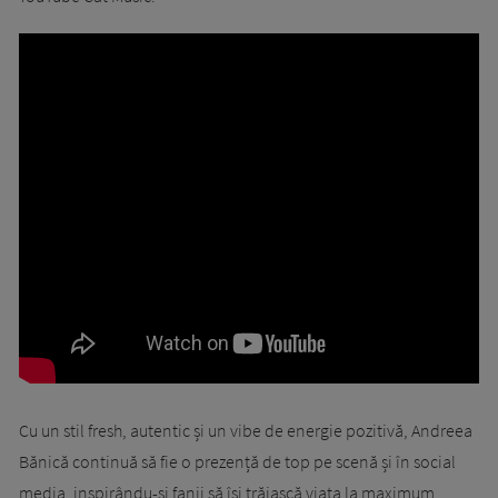
Cu un stil fresh, autentic și un vibe de energie pozitivă, Andreea
Bănică continuă să fie o prezență de top pe scenă și în social
media, inspirându-și fanii să își trăiască viața la maximum.