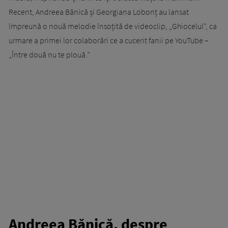
Recent, Andreea Bănică și Georgiana Lobonț au lansat
împreună o nouă melodie însoțită de videoclip, „Ghiocelul”, ca
urmare a primei lor colaborări ce a cucerit fanii pe YouTube –
„Între două nu te plouă.”
Andreea Bănică, despre