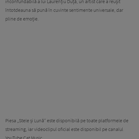
inconfundabilă a lui Laurențiu Duță, un artist care a reușit
întotdeauna să pună în cuvinte sentimente universale, dar
pline de emoție.
Piesa „Stele și Lună” este disponibilă pe toate platformele de
streaming, iar videoclipul oficial este disponibil pe canalul
YouTube Cat Music.