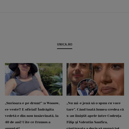
UNICA.RO
„Surioara e pe drum!” :o Wooow,
„Nu mi-e jenă să o spun cu voce
ce veste!! E oficial! Îndrăgita
tare”. Când toată lumea credea că
vedetă e din nou însărcinată, la
s-au liniștit apele între Codruța
40 de ani! Uite ce frumos a
Filip și Valentin Sanfira,
anunțat!
cântăreața a decis să spună tot