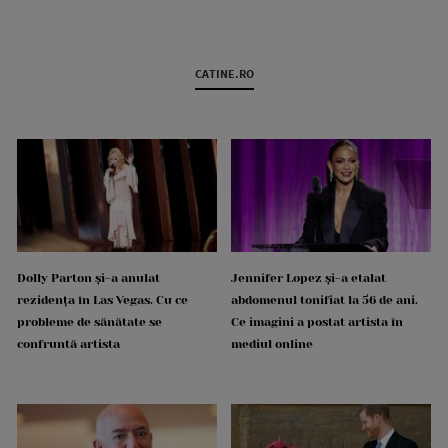
CATINE.RO
Dolly Parton și-a anulat
Jennifer Lopez și-a etalat
rezidența în Las Vegas. Cu ce
abdomenul tonifiat la 56 de ani.
probleme de sănătate se
Ce imagini a postat artista în
confruntă artista
mediul online