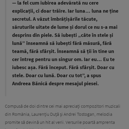
— la fel cum iubirea adevărată nu cere
explicații, ci doar trăire. Iar luna… luna ne ține
secretul. A văzut îmbrățișările tăcute,
săruturile uitate de lume și dorul ce nu s-a mai
desprins din piele. Să iubești „câte în stele și
lună” înseamnă să iubești fără măsură, fără
teamă, fără sfârșit. Înseamnă să ții în tine un
cer întreg pentru un singur om. Iar eu… Eu te
iubesc așa. Fără început. Fără sfârșit. Doar cu
stele. Doar cu lună. Doar cu tot”, a spus
Andreea Bănică despre mesajul piesei.
Compusă de doi dintre cei mai apreciați compozitori muzicali
din România, Laurențiu Duță și Andrei Tostogan, melodia
promite să devină un hit al verii. Versurile poartă amprenta