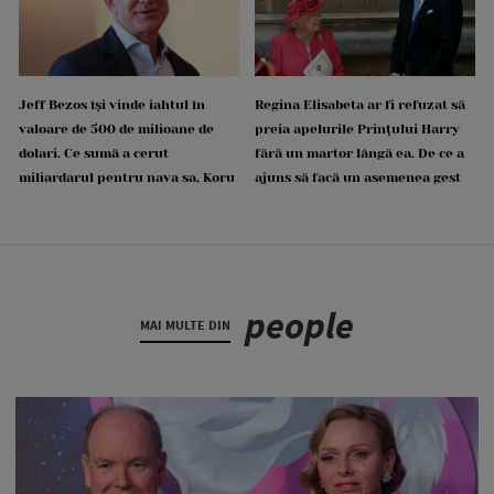
Jeff Bezos își vinde iahtul în
Regina Elisabeta ar fi refuzat să
valoare de 500 de milioane de
preia apelurile Prințului Harry
dolari. Ce sumă a cerut
fără un martor lângă ea. De ce a
miliardarul pentru nava sa, Koru
ajuns să facă un asemenea gest
people
MAI MULTE DIN