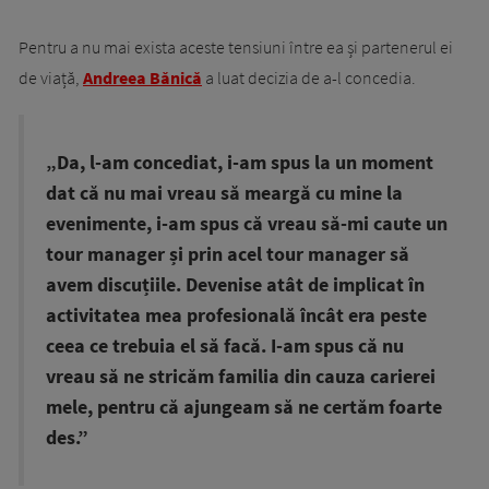
Pentru a nu mai exista aceste tensiuni între ea și partenerul ei
de viață,
Andreea Bănică
a luat decizia de a-l concedia.
„Da, l-am concediat, i-am spus la un moment
dat că nu mai vreau să meargă cu mine la
evenimente, i-am spus că vreau să-mi caute un
tour manager și prin acel tour manager să
avem discuțiile. Devenise atât de implicat în
activitatea mea profesională încât era peste
ceea ce trebuia el să facă. I-am spus că nu
vreau să ne stricăm familia din cauza carierei
mele, pentru că ajungeam să ne certăm foarte
des.”