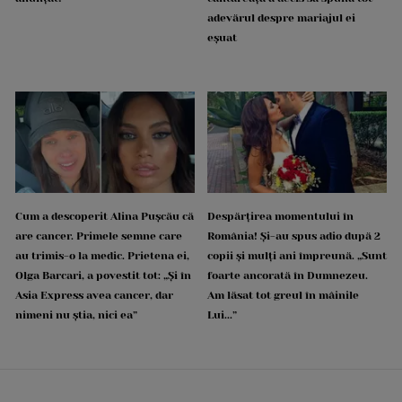
adevărul despre mariajul ei
eșuat
Cum a descoperit Alina Pușcău că
Despărțirea momentului în
are cancer. Primele semne care
România! Și-au spus adio după 2
au trimis-o la medic. Prietena ei,
copii și mulți ani împreună. „Sunt
Olga Barcari, a povestit tot: „Și în
foarte ancorată în Dumnezeu.
Asia Express avea cancer, dar
Am lăsat tot greul în mâinile
nimeni nu știa, nici ea”
Lui...”