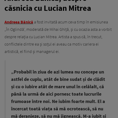
căsnicia cu Lucian Mitrea
Andreea Bănică
a fost invitată acum ceva timp în emisiunea
„În Oglindă', moderată de Mihai Ghiță, și cu ocazia asta a vorbit
despre relația cu Lucian Mitrea. Artista a spus că, în trecut,
conflictele dintre ea și soțul ei aveau ca motiv cariera ei
artistică, el fiind și managerul ei.
„Probabil în ziua de azi lumea nu concepe un
astfel de cuplu, atât de bine sudat și de clădit
și cu o iubire atât de mare unul în celălalt, că
până la urmă de aici pornesc toate lucrurile
frumoase între noi. Ne iubim foarte mult. El a
încercat toată viața să mă ocrotească, să nu
mă deranjeze, să nu mă jignească. M-a iubit și