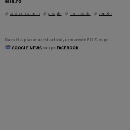
elle.ro
andreea banica
people
stiri vedete
vedete
Daca ti-a placut acest articol, urmareste ELLE.ro pe
GOOGLE NEWS
sau pe
FACEBOOK