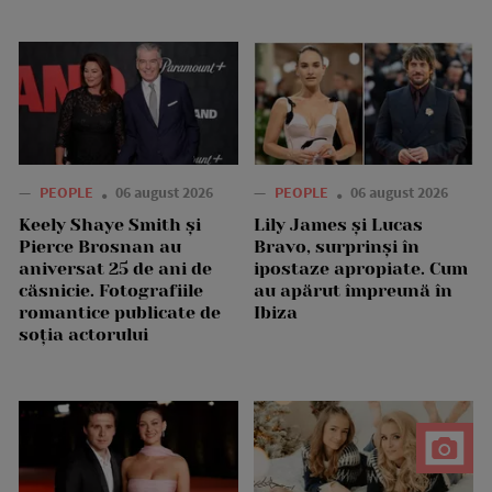
—
PEOPLE
06 august 2026
—
PEOPLE
06 august 2026
Keely Shaye Smith și
Lily James și Lucas
Pierce Brosnan au
Bravo, surprinși în
aniversat 25 de ani de
ipostaze apropiate. Cum
căsnicie. Fotografiile
au apărut împreună în
romantice publicate de
Ibiza
soția actorului