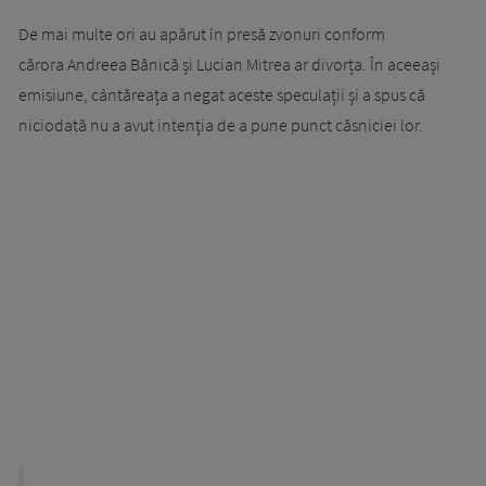
De mai multe ori au apărut în presă zvonuri conform
cărora Andreea Bănică și Lucian Mitrea ar divorța. În aceeași
emisiune, cântăreața a negat aceste speculații și a spus că
niciodată nu a avut intenția de a pune punct căsniciei lor.