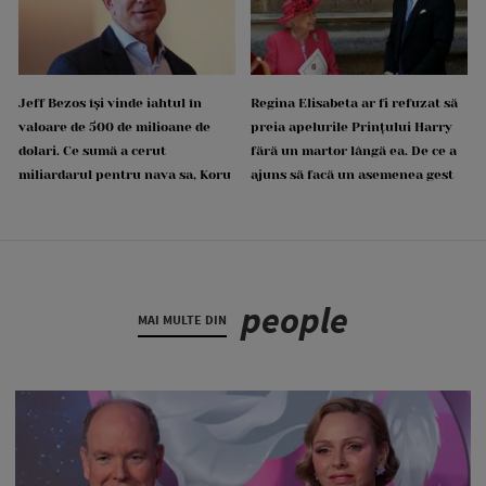
Jeff Bezos își vinde iahtul în
Regina Elisabeta ar fi refuzat să
valoare de 500 de milioane de
preia apelurile Prințului Harry
dolari. Ce sumă a cerut
fără un martor lângă ea. De ce a
miliardarul pentru nava sa, Koru
ajuns să facă un asemenea gest
people
MAI MULTE DIN