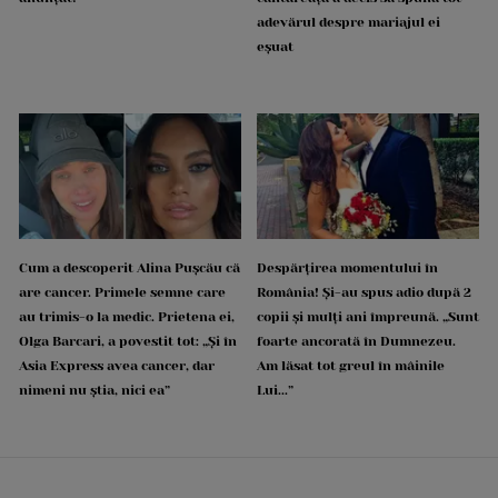
adevărul despre mariajul ei
eșuat
Cum a descoperit Alina Pușcău că
Despărțirea momentului în
are cancer. Primele semne care
România! Și-au spus adio după 2
au trimis-o la medic. Prietena ei,
copii și mulți ani împreună. „Sunt
Olga Barcari, a povestit tot: „Și în
foarte ancorată în Dumnezeu.
Asia Express avea cancer, dar
Am lăsat tot greul în mâinile
nimeni nu știa, nici ea”
Lui...”