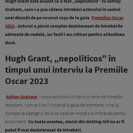
Hugh Grant este acuzat că a fost „nepoliticos” cu Ashley
Graham, care i-a pus câteva întrebări actorului în cadrul
unei discuții de pe covorul roșu de la gala
Premiilor Oscar
2023
. Actorul a părut complet dezinteresat de întrebările
adresate de vedetă, iar fanii l-au criticat pentru atitudinea
dură.
Hugh Grant, „nepoliticos” în
timpul unui interviu la Premiile
Oscar 2023
Ashley Graham
i-a pus actorului britanic o serie de întrebări
standard, cum ar fi ce îl încântă la gala de premiere, cine își
dorește să câștige și de la ce casă de modă s-a îmbrăcat pentru
eveniment.
Cu toate acestea, starul din
Notting Hill
nu ar fi
putut fi mai dezinteresat de întrebări.