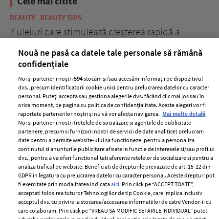
Cele mai citite
BEAUTY
BEAUTY TIPS
BE
țe
7 uleiuri care stimulează creșterea rapidă a
Ce
părului
de
Nouă ne pasă ca datele tale personale să rămână
confidențiale
Noi și partenerii noștri
594
stocăm și/sau accesăm informații pe dispozitivul
dvs., precum identificatorii cookie unici pentru prelucrarea datelor cu caracter
personal. Puteți accepta sau gestiona alegerile dvs. făcând clic mai jos sau în
orice moment, pe pagina cu politica de confidențialitate. Aceste alegeri vor fi
raportate partenerilor noștri și nu vă vor afecta navigarea.
Mai multe detalii
Noi si partenerii nostri (retelele de socializare si agentiile de publicitate
partenere, precum si furnizorii nostri de servicii de date analitice) prelucram
ELLE Style Awards
Termeni si conditii
date pentru a permite website-ului sa functioneze, pentru a personaliza
2024
continutul si anunturile publicitare afisate in functie de interesele si/sau profilul
Politica de
dvs., pentru a va oferi functionalitati aferente retelelor de socializare si pentru a
Despre ELLE
confidențialitate
analiza traficul pe website. Beneficiati de drepturile prevazute de art. 15-22 din
Romania
GDPR in legatura cu prelucrarea datelor cu caracter personal. Aceste drepturi pot
Politica de cookies
fi exercitate prin modalitatea indicata
aici
. Prin click pe “ACCEPT TOATE”,
Contact
Publicitate
acceptati folosirea tuturor Tehnologiilor de tip Cookie, care implica inclusiv
acceptul dvs. cu privire la stocarea/accesarea informatiilor de catre Vendor-ii cu
Abonamente
care colaboram. Prin click pe “VREAU SA MODIFIC SETARILE INDIVIDUAL” puteti