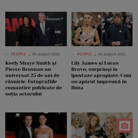
—
PEOPLE
06 august 2026
—
PEOPLE
06 august 2026
Keely Shaye Smith și
Lily James și Lucas
Pierce Brosnan au
Bravo, surprinși în
aniversat 25 de ani de
ipostaze apropiate. Cum
căsnicie. Fotografiile
au apărut împreună în
romantice publicate de
Ibiza
soția actorului