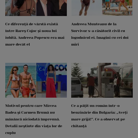
Ce diferență de vârstă există
Andreea Munteanu de la
între Rareș Cojoc și noua lui
Survivor s-a căsătorit civil cu
iubită. Andreea Popescu era mai
logodnicul ei. Imagini cu cei doi
mare decât el
miri
Motivul pentru care Mircea
Ce a pățit un român într-o
Badea și Carmen Brumă nu
benzinărie din Bulgaria: „Aveți
mănâncă niciodată împreună.
mare grijă!”. Ce a observat pe
Detalii neștiute din viața lor de
chitanță
cuplu