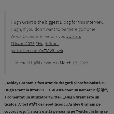
Hugh Grant is the biggest D bag for this interview.
Hugh, If you don’t want to be there go home.
Worst Oscars interviews ever.
#Oscars
#Oscars2023
#HughGrant
pic.twitter.com/Yx7MWbav4q
— Michael L (@Luevano1)
March 12, 2023
„Ashley Graham a fost atât de drăguță și profesionistă cu
Hugh Grant la interviu… și el este doar un nemernic 😣😒”,
a comentat un utilizator Twitter. „Hugh Grant este un
ticălos. A fost ATÂT de nepoliticos cu Ashley Graham pe
covorul roșu”, a scris o altă persoană pe Twitter, în timp ce