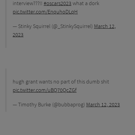
interview???!!
#oscars2023
what a dork
pic.twitter.com/EnquhoDLqH
— Stinky Squirrel (@_StinkySquirrel)
March 12,
2023
hugh grant wants no part of this dumb shit
pic.twitter.com/uBQ70QcZGf
— Timothy Burke (@bubbaprog)
March 12, 2023