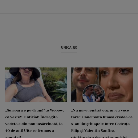
UNICA.RO
„Surioara e pe drum!” :o Wooow,
„Nu mi-e jenă să o spun cu voce
ce veste!! E oficial! Îndrăgita
tare”. Când toată lumea credea că
vedetă e din nou însărcinată, la
s-au liniștit apele între Codruța
40 de ani! Uite ce frumos a
Filip și Valentin Sanfira,
anunțat!
cântăreața a decis să spună tot