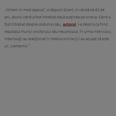
„Nimeni în mod special”, a răspuns Grant, în vârstă de 62 de
ani, atunci când a fost întrebat dacă susținea pe cineva. Când a
fost întrebat despre costumul său,
actorul
l-a descris ca fiind
rezultatul muncii croitorului său necunoscut. În urma interviului,
internauții au reacționat în mediul online și l-au acuzat că este
un „nemernic.”