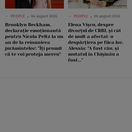
—
PEOPLE
06 august 2026
—
PEOPLE
06 august 2026
Brooklyn Beckham,
Elena Vîșcu, despre
declarație emoționantă
divorțul de CRBL și cât
pentru Nicola Peltz la un
de mult a afectat-o
an de la reînnoirea
despărțirea pe fiica lor,
jurămintelor: "Îți promit
Alessia: "A fost rău, și
că te voi proteja mereu"
mutatul în Chișinău a
fost..."