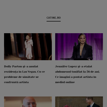
CATINE.RO
Dolly Parton și-a anulat
Jennifer Lopez și-a etalat
rezidența în Las Vegas. Cu ce
abdomenul tonifiat la 56 de ani.
probleme de sănătate se
Ce imagini a postat artista în
confruntă artista
mediul online