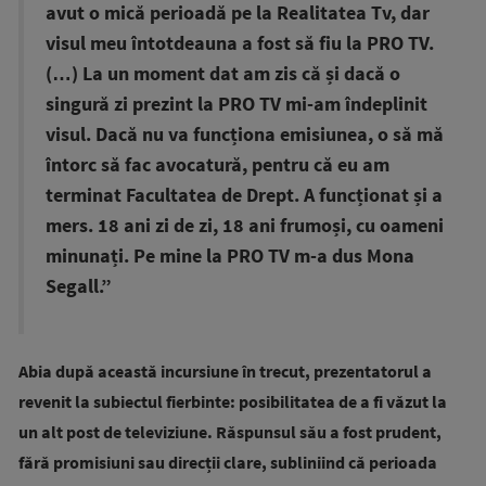
avut o mică perioadă pe la Realitatea Tv, dar
visul meu întotdeauna a fost să fiu la PRO TV.
(…) La un moment dat am zis că și dacă o
singură zi prezint la PRO TV mi-am îndeplinit
visul. Dacă nu va funcționa emisiunea, o să mă
întorc să fac avocatură, pentru că eu am
terminat Facultatea de Drept. A funcționat și a
mers. 18 ani zi de zi, 18 ani frumoși, cu oameni
minunați. Pe mine la PRO TV m-a dus Mona
Segall.”
Abia după această incursiune în trecut, prezentatorul a
revenit la subiectul fierbinte: posibilitatea de a fi văzut la
un alt post de televiziune. Răspunsul său a fost prudent,
fără promisiuni sau direcții clare, subliniind că perioada