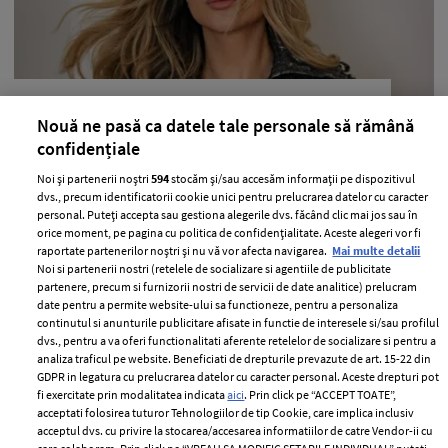
Lora, declarații sincere despre
Nouă ne pasă ca datele tale personale să rămână
problemele ei de sănătate. Ce diagnostic
confidențiale
i-au dat medicii
Noi și partenerii noștri
594
stocăm și/sau accesăm informații pe dispozitivul
—
PEOPLE
06 august 2026
dvs., precum identificatorii cookie unici pentru prelucrarea datelor cu caracter
personal. Puteți accepta sau gestiona alegerile dvs. făcând clic mai jos sau în
Lora a dezvăluit că se confruntă cu mai multe probleme
orice moment, pe pagina cu politica de confidențialitate. Aceste alegeri vor fi
de sănătate.
raportate partenerilor noștri și nu vă vor afecta navigarea.
Mai multe detalii
Noi si partenerii nostri (retelele de socializare si agentiile de publicitate
+ MAI MULTE
partenere, precum si furnizorii nostri de servicii de date analitice) prelucram
date pentru a permite website-ului sa functioneze, pentru a personaliza
continutul si anunturile publicitare afisate in functie de interesele si/sau profilul
dvs., pentru a va oferi functionalitati aferente retelelor de socializare si pentru a
analiza traficul pe website. Beneficiati de drepturile prevazute de art. 15-22 din
GDPR in legatura cu prelucrarea datelor cu caracter personal. Aceste drepturi pot
fi exercitate prin modalitatea indicata
aici
. Prin click pe “ACCEPT TOATE”,
acceptati folosirea tuturor Tehnologiilor de tip Cookie, care implica inclusiv
acceptul dvs. cu privire la stocarea/accesarea informatiilor de catre Vendor-ii cu