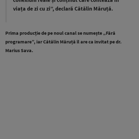
conexiuni reale și conținut care contează în
viața de zi cu zi”, declară Cătălin Măruță.
Prima producție de pe noul canal se numește „Fără
programare”, iar Cătălin Măruță îl are ca invitat pe dr.
Marius Sava.