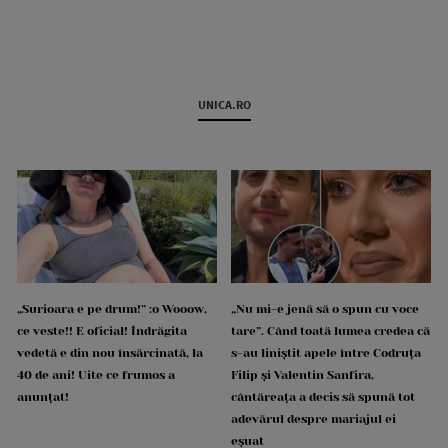
UNICA.RO
„Surioara e pe drum!” :o Wooow,
„Nu mi-e jenă să o spun cu voce
ce veste!! E oficial! Îndrăgita
tare”. Când toată lumea credea că
vedetă e din nou însărcinată, la
s-au liniștit apele între Codruța
40 de ani! Uite ce frumos a
Filip și Valentin Sanfira,
anunțat!
cântăreața a decis să spună tot
adevărul despre mariajul ei
eșuat