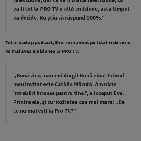
televiziune, dar că va fi o altă televiziune, că
va fi tot la PRO TV o altă emisiune, asta timpul
va decide. Nu știu să răspund 100%.”
Tot în același podcast, Eva l-a întrebat pe tatăl ei de ce nu
va mai avea emisiunea la PRO TV.
„Bună ziua, oameni dragi! Bună ziua! Primul
meu invitat este Cătălin Măruță. Am niște
întrebări intense pentru tine.”, a început Eva.
Printre ele, și curiozitatea cea mai mare: „De
ce nu mai ești la Pro TV?”