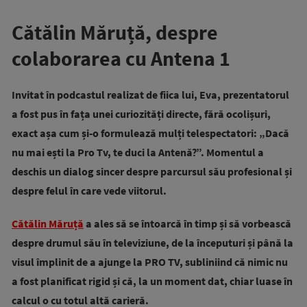
Cătălin Măruță, despre
colaborarea cu Antena 1
Invitat în podcastul realizat de fiica lui, Eva, prezentatorul
a fost pus în fața unei curiozități directe, fără ocolișuri,
exact așa cum și-o formulează mulți telespectatori: „Dacă
nu mai ești la Pro Tv, te duci la Antenă?”. Momentul a
deschis un dialog sincer despre parcursul său profesional și
despre felul în care vede viitorul.
Cătălin Măruță
a ales să se întoarcă în timp și să vorbească
despre drumul său în televiziune, de la începuturi și până la
visul împlinit de a ajunge la PRO TV, subliniind că nimic nu
a fost planificat rigid și că, la un moment dat, chiar luase în
calcul o cu totul altă carieră.