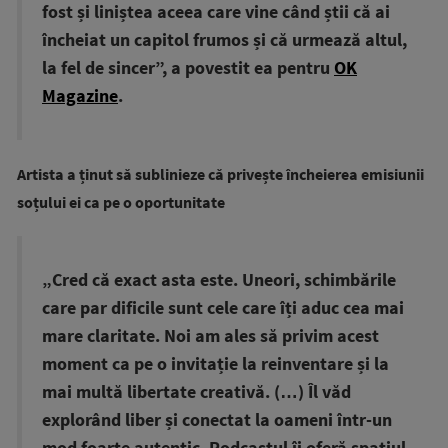
fost și liniștea aceea care vine când știi că ai
încheiat un capitol frumos și că urmează altul,
la fel de sincer”, a povestit ea pentru
OK
Magazine
.
Artista a ținut să sublinieze că privește încheierea emisiunii
soțului ei ca pe o oportunitate
„Cred că exact asta este. Uneori, schimbările
care par dificile sunt cele care îți aduc cea mai
mare claritate. Noi am ales să privim acest
moment ca pe o invitație la reinventare și la
mai multă libertate creativă. (…) Îl văd
explorând liber și conectat la oameni într-un