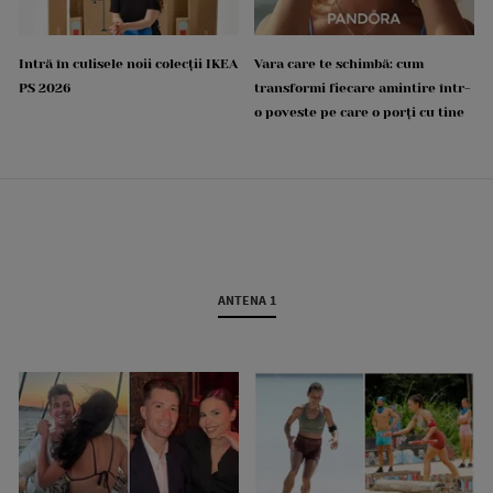
Intră în culisele noii colecții IKEA
Vara care te schimbă: cum
PS 2026
transformi fiecare amintire într-
o poveste pe care o porți cu tine
ANTENA 1