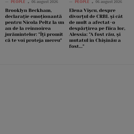
—
PEOPLE
06 august 2026
—
PEOPLE
06 august 2026
Brooklyn Beckham,
Elena Vîșcu, despre
declarație emoționantă
divorțul de CRBL și cât
pentru Nicola Peltz la un
de mult a afectat-o
an de la reînnoirea
despărțirea pe fiica lor,
jurămintelor: "Îți promit
Alessia: "A fost rău, și
că te voi proteja mereu"
mutatul în Chișinău a
fost..."