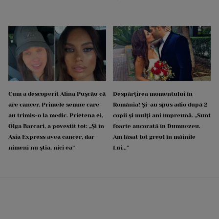
Cum a descoperit Alina Pușcău că
Despărțirea momentului în
are cancer. Primele semne care
România! Și-au spus adio după 2
au trimis-o la medic. Prietena ei,
copii și mulți ani împreună. „Sunt
Olga Barcari, a povestit tot: „Și în
foarte ancorată în Dumnezeu.
Asia Express avea cancer, dar
Am lăsat tot greul în mâinile
nimeni nu știa, nici ea”
Lui...”