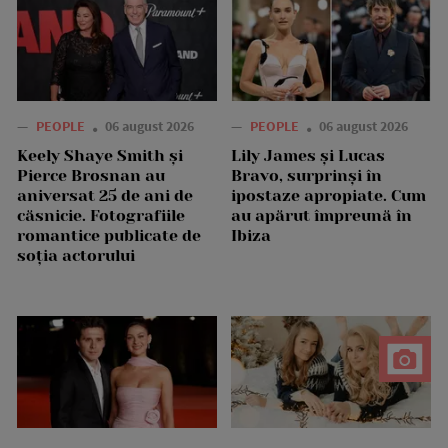
—
PEOPLE
06 august 2026
—
PEOPLE
06 august 2026
Keely Shaye Smith și
Lily James și Lucas
Pierce Brosnan au
Bravo, surprinși în
aniversat 25 de ani de
ipostaze apropiate. Cum
căsnicie. Fotografiile
au apărut împreună în
romantice publicate de
Ibiza
soția actorului