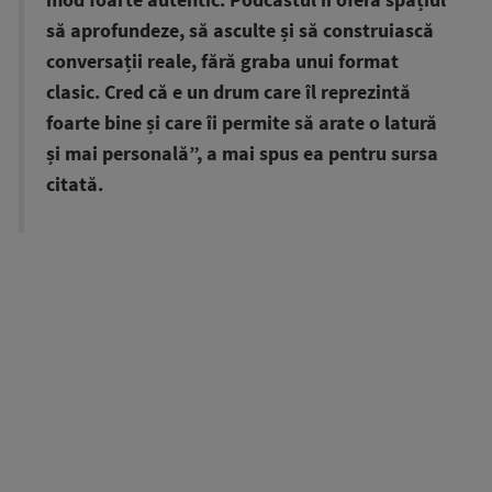
mod foarte autentic. Podcastul îi oferă spațiul
să aprofundeze, să asculte și să construiască
conversații reale, fără graba unui format
clasic. Cred că e un drum care îl reprezintă
foarte bine și care îi permite să arate o latură
și mai personală”, a mai spus ea pentru sursa
citată.