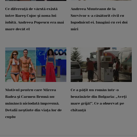
Ce diferență de vârstă există
Andreea Munteanu de la
între Rareș Cojoc și noua lui
Survivor s-a căsătorit civil cu
iubită. Andreea Popescu era mai
logodnicul ei. Imagini cu cei doi
mare decât el
miri
Motivul pentru care Mircea
Ce a pățit un român într-o
Badea și Carmen Brumă nu
benzinărie din Bulgaria: „Aveți
mănâncă niciodată împreună.
mare grijă!”. Ce a observat pe
Detalii neștiute din viața lor de
chitanță
cuplu