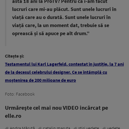
asta 18 ani la ProTV? Pentru că i-am făcut
lucruri care mi-au plăcut. Sunt unele lucruri în
viață care au o durată. Sunt unele lucruri în
viață care, la un moment dat, trebuie să se
oprească și să apuce pe alt drum.”
Citește și:
Testamentul lui Karl Lagerfeld, contestat în justiție, la 7 ani
de la decesul celebrului designer. Ce se întâmplă cu
moștenirea de 200 milioane de euro
Foto: Facebook
Urmăreşte cel mai nou VIDEO incărcat pe
elle.ro
Andra Măruță
catalin maruta
stiri vedete
vedete