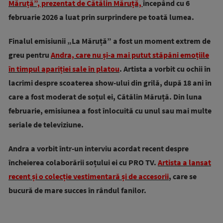
Măruță”, prezentat de Cătălin Măruță,
începând cu 6
februarie 2026 a luat prin surprindere pe toată lumea.
Finalul emisiunii „La Măruță” a fost un moment extrem de
greu pentru
Andra, care nu și-a mai putut stăpâni emoțiile
în timpul apariției sale în platou
. Artista a vorbit cu ochii în
lacrimi despre scoaterea show-ului din grilă, după 18 ani în
care a fost moderat de soțul ei, Cătălin Măruță. Din luna
februarie, emisiunea a fost înlocuită cu unul sau mai multe
seriale de televiziune.
Andra a vorbit într-un interviu acordat recent despre
încheierea colaborării soțului ei cu PRO TV.
Artista a lansat
recent și o colecție vestimentară și de accesorii
, care se
bucură de mare succes în rândul fanilor.