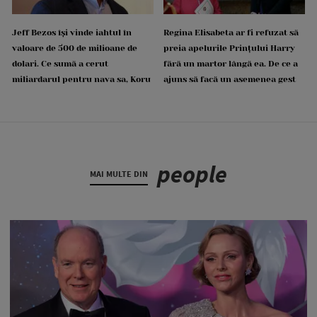
Jeff Bezos își vinde iahtul în
Regina Elisabeta ar fi refuzat să
valoare de 500 de milioane de
preia apelurile Prințului Harry
dolari. Ce sumă a cerut
fără un martor lângă ea. De ce a
miliardarul pentru nava sa, Koru
ajuns să facă un asemenea gest
people
MAI MULTE DIN