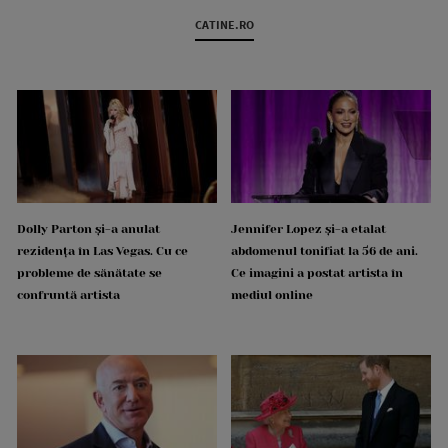
CATINE.RO
Dolly Parton și-a anulat
Jennifer Lopez și-a etalat
rezidența în Las Vegas. Cu ce
abdomenul tonifiat la 56 de ani.
probleme de sănătate se
Ce imagini a postat artista în
confruntă artista
mediul online