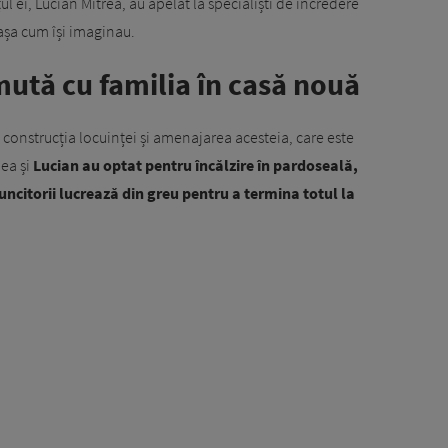
oțul ei, Lucian Mitrea, au apelat la specialiști de încredere
 așa cum își imaginau.
ută cu familia în casă nouă
 construcția locuinței și amenajarea acesteia, care este
ea și
Lucian au optat pentru încălzire în pardoseală,
ncitorii lucrează din greu pentru a termina totul la