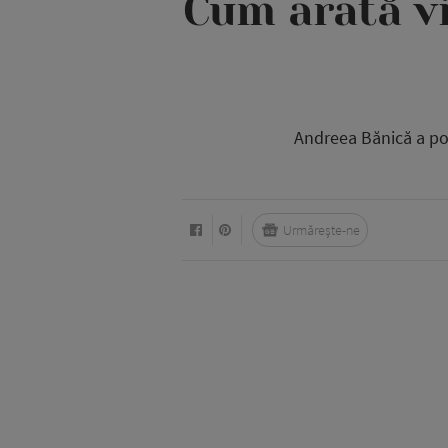
Cum arată vil
Andreea Bănică a pos
Urmărește-ne