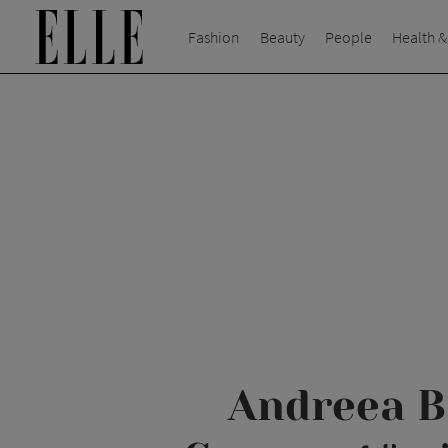
Fashion
Beauty
People
Health &
Andreea B