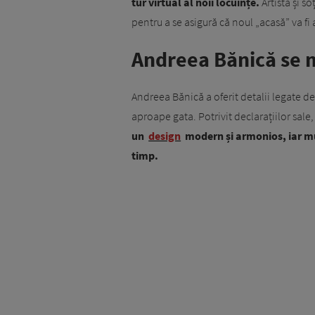
tur virtual al noii locuințe.
Artista și s
pentru a se asigură că noul „acasă” va fi
Andreea Bănică se m
Andreea Bănică a oferit detalii legate de
aproape gata. Potrivit declarațiilor sale, 
un
design
modern și armonios, iar mu
timp.