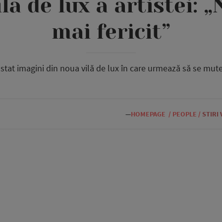
a de lux a artistei: „
mai fericit”
tat imagini din noua vilă de lux în care urmează să se mute a
—
HOMEPAGE
/
PEOPLE
/
STIRI