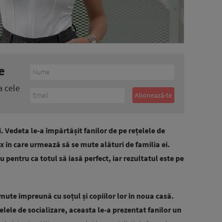
e
a cele
. Vedeta le-a împărtășit fanilor de pe rețelele de
ux în care urmează să se mute alături de familia ei.
 pentru ca totul să iasă perfect, iar rezultatul este pe
ute împreună cu soțul și copiilor lor în noua casă.
lele de socializare, aceasta le-a prezentat fanilor un