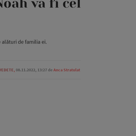
Noah va fi cel
lături de familia ei.
 VEDETE
,
08.11.2022, 13:27
de
Anca Stratulat