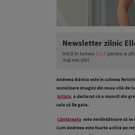
Newsletter zilnic Ell
Intră în lumea
ELLE
pentru a afl
mai noi știri.
Andreea Bănică este în culmea fericirii
socializare imagini din noua vilă de l
Artista
a declarat că a muncit din greu
cale să fie gata.
Cântăreața
este nerăbdătoare să se m
Cum Andreea este foarte activă pe rețe