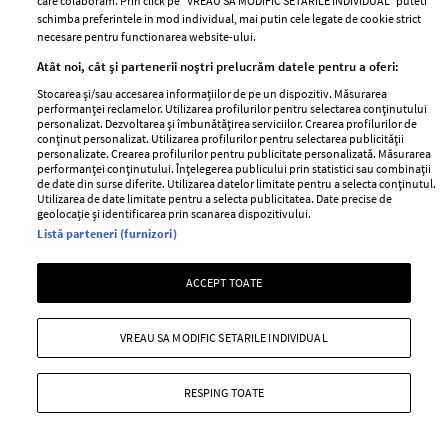
care colaboram. Prin click pe “VREAU SA MODIFIC SETARILE INDIVIDUAL” puteti
găsiți motivația pentru a le îndeplini?
schimba preferintele in mod individual, mai putin cele legate de cookie strict
Cum gratitudinea ar putea fi o soluție
necesare pentru functionarea website-ului.
Atât noi, cât și partenerii noștri prelucrăm datele pentru a oferi:
—
LIFESTYLE
04 august 2026
Stocarea și/sau accesarea informațiilor de pe un dispozitiv. Măsurarea
Motivația dispare nu pentru că aveți motive solide care
performanței reclamelor. Utilizarea profilurilor pentru selectarea conținutului
personalizat. Dezvoltarea și îmbunătățirea serviciilor. Crearea profilurilor de
să o anuleze, ci pentru că ați uitat să priviți cu
conținut personalizat. Utilizarea profilurilor pentru selectarea publicității
gratitudine tot ce ați construit împreună.
personalizate. Crearea profilurilor pentru publicitate personalizată. Măsurarea
performanței conținutului. Înțelegerea publicului prin statistici sau combinații
de date din surse diferite. Utilizarea datelor limitate pentru a selecta conținutul.
+ MAI MULTE
Utilizarea de date limitate pentru a selecta publicitatea. Date precise de
geolocație și identificarea prin scanarea dispozitivului.
Listă parteneri (furnizori)
ACCEPT TOATE
VREAU SA MODIFIC SETARILE INDIVIDUAL
RESPING TOATE