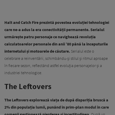
Halt and Catch Fire prezintă povestea evoluției tehnologiei
care ne-a adus la era conectivității permanente. Serialul
urmărește patru personaje ce navighează revoluția
calculatoarelor personale din anii ’80 până la începuturile
internetului și motoarele de căutare.
Serialul este o
celebrare a reinventării, schimbându-și stilul și ritmul aproape
în fiecare sezon, reflectând astfel evoluția personajelor și a
industriei tehnologice.
The Leftovers
The Leftovers explorează viața de după dispariția bruscă a
2% din populația lumii, punând în prim-plan modul în care
oamenii gestionează pierderea și incertitudinea.
După un