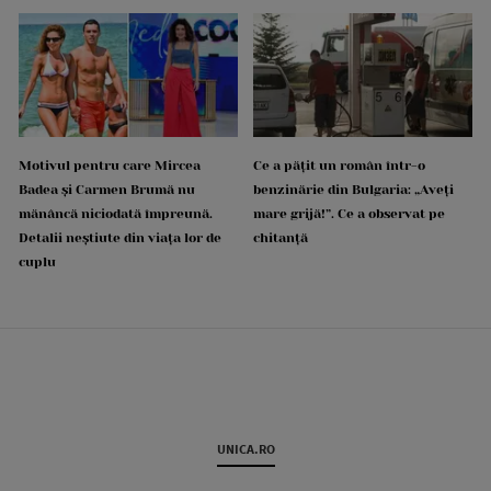
Motivul pentru care Mircea
Ce a pățit un român într-o
Badea și Carmen Brumă nu
benzinărie din Bulgaria: „Aveți
mănâncă niciodată împreună.
mare grijă!”. Ce a observat pe
Detalii neștiute din viața lor de
chitanță
cuplu
UNICA.RO