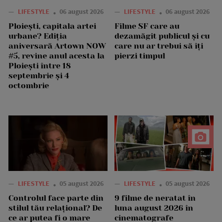
—
LIFESTYLE
06 august 2026
—
LIFESTYLE
06 august 2026
Ploiești, capitala artei
Filme SF care au
urbane? Ediția
dezamăgit publicul și cu
aniversară Artown NOW
care nu ar trebui să îți
#5, revine anul acesta la
pierzi timpul
Ploiești între 18
septembrie și 4
octombrie
—
LIFESTYLE
05 august 2026
—
LIFESTYLE
05 august 2026
Controlul face parte din
9 filme de neratat în
stilul tău relațional? De
luna august 2026 în
ce ar putea fi o mare
cinematografe