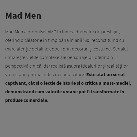
Mad Men
Mad Men a propulsat AMC în lumea dramelor de prestigiu,
oferind o călătorie în timp până în anii ’60, reconstituind cu
mare atenție detaliile epocii prin decoruri și costume. Serialul
urmărește viețile complexe ale personajelor, oferind o
perspectivă cinică, dar realistă asupra idealurilor și realităților
vremii prin prisma industriei publicitare.
Este atât un serial
captivant, cât și o lecție de istorie și o critică a mass-mediei,
demonstrând cum valorile umane pot fi transformate în
produse comerciale.