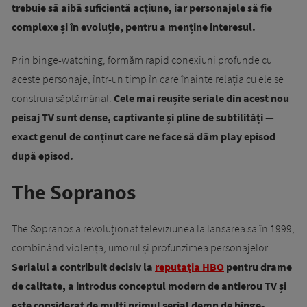
trebuie să aibă suficientă acțiune, iar personajele să fie
complexe și în evoluție, pentru a menține interesul.
Prin binge-watching, formăm rapid conexiuni profunde cu
aceste personaje, într-un timp în care înainte relația cu ele se
construia săptămânal.
Cele mai reușite seriale din acest nou
peisaj TV sunt dense, captivante și pline de subtilități —
exact genul de conținut care ne face să dăm play episod
după episod.
The Sopranos
The Sopranos a revoluționat televiziunea la lansarea sa în 1999,
combinând violența, umorul și profunzimea personajelor.
Serialul a contribuit decisiv la
reputația HBO
pentru drame
de calitate, a introdus conceptul modern de antierou TV și
este considerat de mulți primul serial demn de binge-