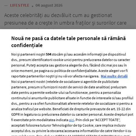
—
LIFESTYLE
04 august 2026
Aceste celebrități au dezvăluit cum au gestionat
presiunea de a crește în umbra fraților și surorilor care
au parte de notorietate.
Nouă ne pasă ca datele tale personale să rămână
+ MAI MULTE
confidențiale
Noi și partenerii noștri
594
stocăm și/sau accesăm informații pe dispozitivul
dvs., precum identificatorii cookie unici pentru prelucrarea datelor cu caracter
personal. Puteți accepta sau gestiona alegerile dvs. făcând clic mai jos sau în
orice moment, pe pagina cu politica de confidențialitate. Aceste alegeri vor fi
raportate partenerilor noștri și nu vă vor afecta navigarea.
Mai multe detalii
Noi si partenerii nostri (retelele de socializare si agentiile de publicitate
partenere, precum si furnizorii nostri de servicii de date analitice) prelucram
date pentru a permite website-ului sa functioneze, pentru a personaliza
continutul si anunturile publicitare afisate in functie de interesele si/sau profilul
dvs., pentru a va oferi functionalitati aferente retelelor de socializare si pentru a
analiza traficul pe website. Beneficiati de drepturile prevazute de art. 15-22 din
GDPR in legatura cu prelucrarea datelor cu caracter personal. Aceste drepturi pot
fi exercitate prin modalitatea indicata
aici
. Prin click pe “ACCEPT TOATE”,
acceptati folosirea tuturor Tehnologiilor de tip Cookie, care implica inclusiv
acceptul dvs. cu privire la stocarea/accesarea informatiilor de catre Vendor-ii cu
În cuplu stabiliți greu obiective și nu