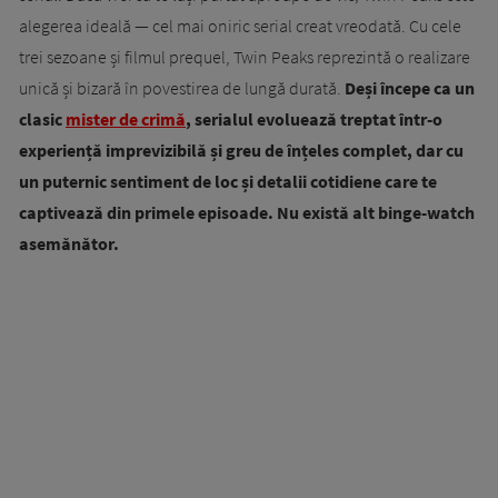
alegerea ideală — cel mai oniric serial creat vreodată. Cu cele
trei sezoane și filmul prequel, Twin Peaks reprezintă o realizare
unică și bizară în povestirea de lungă durată.
Deși începe ca un
clasic
mister de crimă
, serialul evoluează treptat într-o
experiență imprevizibilă și greu de înțeles complet, dar cu
un puternic sentiment de loc și detalii cotidiene care te
captivează din primele episoade. Nu există alt binge-watch
asemănător.