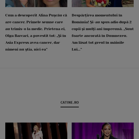
Cum a descoperit Alina Pușcău că
Despărțirea momentului în
are cancer. Primele semne care
România! Și-au spus adio după 2
au trimis-o la medic. Prietena ei,
copii și mulți ani împreună. „Sunt
Olga Barcari, a povestit tot: „Și în
foarte ancorată în Dumnezeu.
Asia Express avea cancer, dar
Am lăsat tot greul în mâinile
nimeni nu știa, nici ea”
Lui...”
CATINE.RO