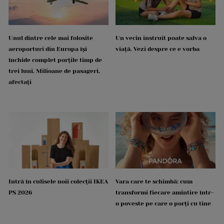
Unul dintre cele mai folosite
Un vecin instruit poate salva o
aeroporturi din Europa își
viață. Vezi despre ce e vorba
închide complet porțile timp de
trei luni. Milioane de pasageri,
afectați
Intră în culisele noii colecții IKEA
Vara care te schimbă: cum
PS 2026
transformi fiecare amintire într-
o poveste pe care o porți cu tine