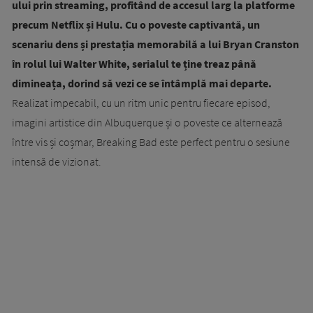
ului prin streaming, profitând de accesul larg la platforme
precum Netflix și Hulu. Cu o poveste captivantă, un
scenariu dens și prestația memorabilă a lui Bryan Cranston
în rolul lui Walter White, serialul te ține treaz până
dimineața, dorind să vezi ce se întâmplă mai departe.
Realizat impecabil, cu un ritm unic pentru fiecare episod,
imagini artistice din Albuquerque și o poveste ce alternează
între vis și coșmar, Breaking Bad este perfect pentru o sesiune
intensă de vizionat.