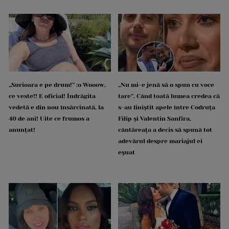
„Surioara e pe drum!” :o Wooow,
„Nu mi-e jenă să o spun cu voce
ce veste!! E oficial! Îndrăgita
tare”. Când toată lumea credea că
vedetă e din nou însărcinată, la
s-au liniștit apele între Codruța
40 de ani! Uite ce frumos a
Filip și Valentin Sanfira,
anunțat!
cântăreața a decis să spună tot
adevărul despre mariajul ei
eșuat