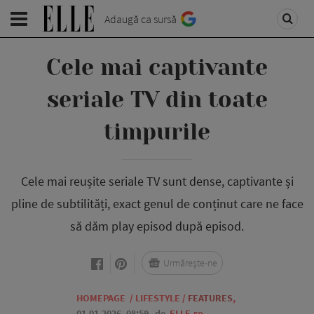
Adaugă ca sursă
Cele mai captivante
seriale TV din toate
timpurile
Cele mai reușite seriale TV sunt dense, captivante și
pline de subtilități, exact genul de conținut care ne face
să dăm play episod după episod.
Urmărește-ne
HOMEPAGE
/
LIFESTYLE
/
FEATURES
,
01.01.2026, 08:59
de
ELLE.ro