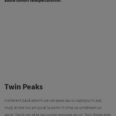
aduce confort telespectatorilor.
Twin Peaks
Indiferent dacă adormi pe canapea sau cu laptopul în pat,
mulți dintre noi am picat la somn în timp ce urmăream un
serial. Dacă vrei să te lași purtat aproape de vis, Twin Peaks este