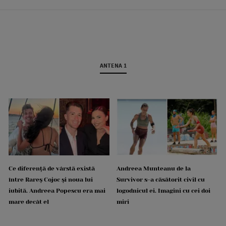
ANTENA 1
Ce diferență de vârstă există
Andreea Munteanu de la
între Rareș Cojoc și noua lui
Survivor s-a căsătorit civil cu
iubită. Andreea Popescu era mai
logodnicul ei. Imagini cu cei doi
mare decât el
miri