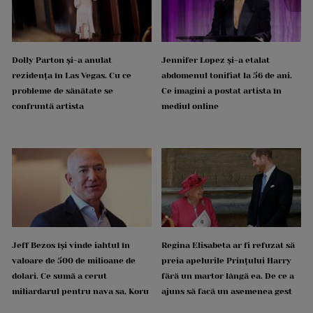
Dolly Parton și-a anulat
Jennifer Lopez și-a etalat
rezidența în Las Vegas. Cu ce
abdomenul tonifiat la 56 de ani.
probleme de sănătate se
Ce imagini a postat artista în
confruntă artista
mediul online
Jeff Bezos își vinde iahtul în
Regina Elisabeta ar fi refuzat să
valoare de 500 de milioane de
preia apelurile Prințului Harry
dolari. Ce sumă a cerut
fără un martor lângă ea. De ce a
miliardarul pentru nava sa, Koru
ajuns să facă un asemenea gest