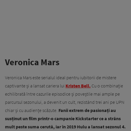
Veronica Mars
Veronica Mars este serialul ideal pentru iubitorii de mistere
captivante și a lansat cariera lui
Kristen Bell.
Cu o combinație
echilibrată între cazurile episodice și poveștile mai ample pe
parcursul sezonului, a devenit un cult, rezistând trei ani pe UPN
chiar și cu audiențe scăzute.
Fanii extrem de pasionați au
susținut un film printr-o campanie Kickstarter ce a strâns
mult peste suma cerută, iar în 2019 Hulu a lansat sezonul 4.