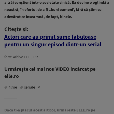
a trăi conștient într-o societate cinică. Ea devine o oglindă a
noastră, în efortul de a fi „buni oameni', fără să știm cu
adevărat ce înseamnă, de fapt, binele.
Citește și:
Actori care au primit sume fabuloase
pentru un singur episod dintr-un serial
foto: Arhiva ELLE, PR
Urmăreşte cel mai nou VIDEO incărcat pe
elle.ro
filme
seriale TV
Daca ti-a placut acest articol, urmareste ELLE.ro pe