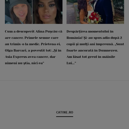
Cum a descoperit Alina Pușcău că
Despărțirea momentului în
are cancer. Primele semne care
România! Și-au spus adio după 2
au trimis-o la medic. Prietena ei,
copii și mulți ani împreună. „Sunt
Olga Barcari, a povestit tot: „Și în
foarte ancorată în Dumnezeu.
Asia Express avea cancer, dar
Am lăsat tot greul în mâinile
nimeni nu știa, nici ea”
Lui...”
CATINE.RO