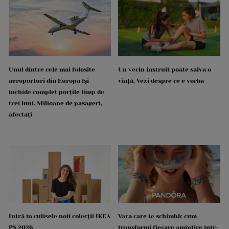
Unul dintre cele mai folosite
Un vecin instruit poate salva o
aeroporturi din Europa își
viață. Vezi despre ce e vorba
închide complet porțile timp de
trei luni. Milioane de pasageri,
afectați
Intră în culisele noii colecții IKEA
Vara care te schimbă: cum
PS 2026
transformi fiecare amintire într-