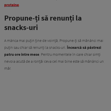
proteine
.
Propune-ți să renunți la
snacks-uri
A mânca mai puțin ține de voință. Propune-ți să mănânci mai
puțin sau chiar să renunți la snacks-uri.
Încearcă să păstrezi
patru ore între mese
. Pentru momentele în care chiar simți
nevoia acută de a ronțăi ceva cel mai bine este să mănânci un
măr.