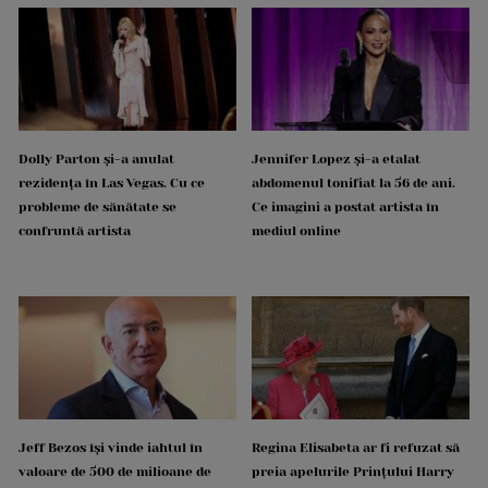
Dolly Parton și-a anulat
Jennifer Lopez și-a etalat
rezidența în Las Vegas. Cu ce
abdomenul tonifiat la 56 de ani.
probleme de sănătate se
Ce imagini a postat artista în
confruntă artista
mediul online
Jeff Bezos își vinde iahtul în
Regina Elisabeta ar fi refuzat să
valoare de 500 de milioane de
preia apelurile Prințului Harry