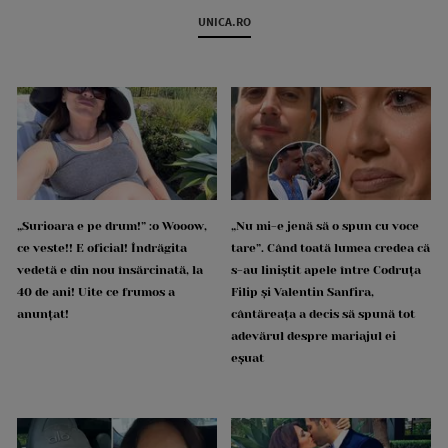
UNICA.RO
„Surioara e pe drum!” :o Wooow,
„Nu mi-e jenă să o spun cu voce
ce veste!! E oficial! Îndrăgita
tare”. Când toată lumea credea că
vedetă e din nou însărcinată, la
s-au liniștit apele între Codruța
40 de ani! Uite ce frumos a
Filip și Valentin Sanfira,
anunțat!
cântăreața a decis să spună tot
adevărul despre mariajul ei
eșuat