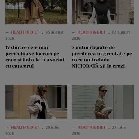
—
HEALTH & DIET
05 august
—
HEALTH & DIET
03 august
2026
2026
17 dintre cele mai
7 mituri legate de
periculoase lucruri pe
pierderea în greutate pe
care știința le-a asociat
care nu trebuie
cu cancerul
NICIODATĂ să le crezi
—
HEALTH & DIET
29 iulie
—
HEALTH & DIET
27 iulie
2026
2026