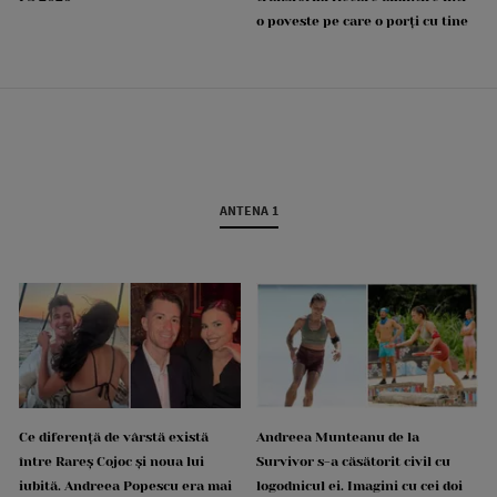
o poveste pe care o porți cu tine
ANTENA 1
Ce diferență de vârstă există
Andreea Munteanu de la
între Rareș Cojoc și noua lui
Survivor s-a căsătorit civil cu
iubită. Andreea Popescu era mai
logodnicul ei. Imagini cu cei doi