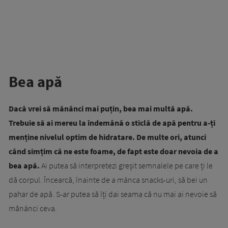
Bea apă
Dacă vrei să mănânci mai puțin, bea mai multă apă.
Trebuie să ai mereu la îndemână o sticlă de apă pentru a-ți
menține nivelul optim de hidratare. De multe ori, atunci
când simțim că ne este foame, de fapt este doar nevoia de a
bea apă.
Ai putea să interpretezi greșit semnalele pe care ți le
dă corpul. Încearcă, înainte de a mânca snacks-uri, să bei un
pahar de apă. S-ar putea să îți dai seama că nu mai ai nevoie să
mănânci ceva.