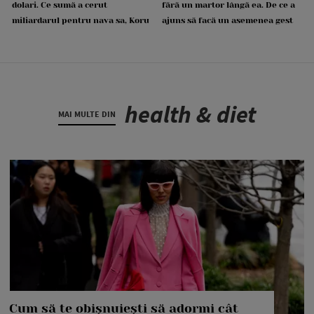
dolari. Ce sumă a cerut
fără un martor lângă ea. De ce a
miliardarul pentru nava sa, Koru
ajuns să facă un asemenea gest
health & diet
MAI MULTE DIN
Cum să te obișnuiești să adormi cât