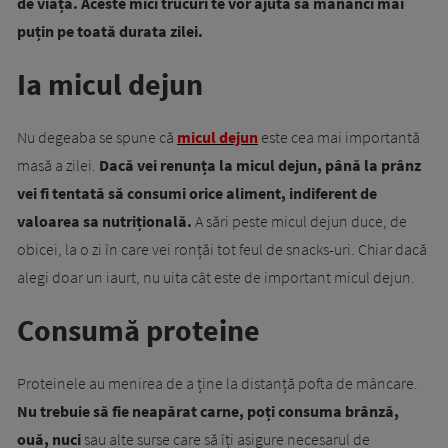
de viață. Aceste mici trucuri te vor ajuta să mănânci mai
puțin pe toată durata zilei.
Ia micul dejun
Nu degeaba se spune că
micul dejun
este cea mai importantă
masă a zilei.
Dacă vei renunța la micul dejun, până la prânz
vei fi tentată să consumi orice aliment, indiferent de
valoarea sa nutrițională.
A sări peste micul dejun duce, de
obicei, la o zi în care vei ronțăi tot feul de snacks-uri. Chiar dacă
alegi doar un iaurt, nu uita cât este de important micul dejun.
Consumă proteine
Proteinele au menirea de a ține la distanță pofta de mâncare.
Nu trebuie să fie neapărat carne, poți consuma brânză,
ouă, nuci
sau alte surse care să îți asigure necesarul de