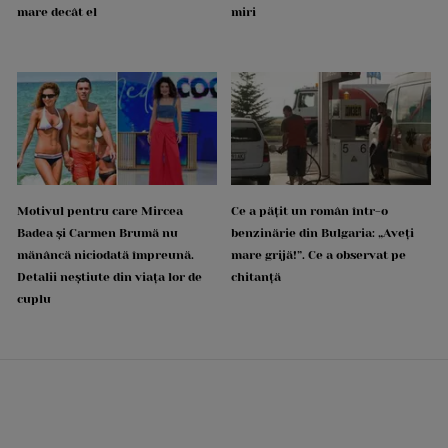
mare decât el
miri
Motivul pentru care Mircea
Ce a pățit un român într-o
Badea și Carmen Brumă nu
benzinărie din Bulgaria: „Aveți
mănâncă niciodată împreună.
mare grijă!”. Ce a observat pe
Detalii neștiute din viața lor de
chitanță
cuplu