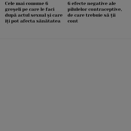
Cele mai comune 6
6 efecte negative ale
greșeli pe care le faci
pilulelor contraceptive,
după actul sexual și care
de care trebuie să ții
îți pot afecta sănătatea
cont