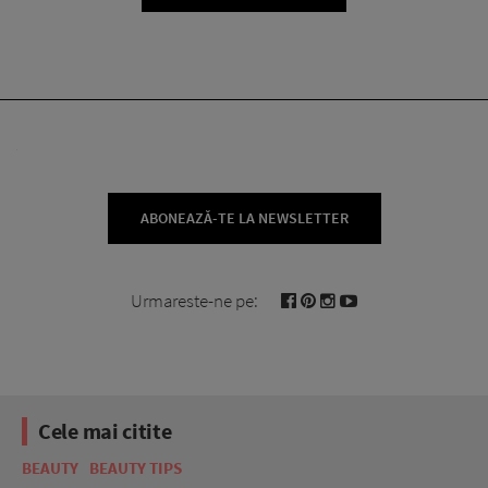
ABONEAZĂ-TE LA NEWSLETTER
Urmareste-ne pe:
Cele mai citite
BEAUTY
BEAUTY TIPS
BE