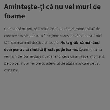
Amintește-ți că nu vei muri de
foame
Chiar dacă nu poți să îi refuzi corpului tău „combustibilul” de
care are nevoie pentru a funcționa corespunzător, nu vrei nici
să îi dai mai mult decât are nevoie.
Nu te grăbi să mănânci
doar pentru că simți că îți este puțin foame.
Spune-ți că nu
vei muri de foame dacă nu mănânci ceva chiar în acel moment.
De obicei, nu ai nevoie cu adevărat de atâta mâncare pe cât
consumi.