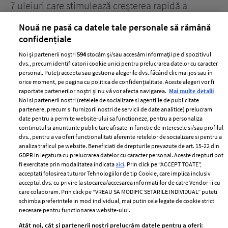
țe
7 uleiuri care stimulează creșterea rapidă a
Ce
părului
de
Nouă ne pasă ca datele tale personale să rămână
confidențiale
Noi și partenerii noștri
594
stocăm și/sau accesăm informații pe dispozitivul
dvs., precum identificatorii cookie unici pentru prelucrarea datelor cu caracter
personal. Puteți accepta sau gestiona alegerile dvs. făcând clic mai jos sau în
orice moment, pe pagina cu politica de confidențialitate. Aceste alegeri vor fi
raportate partenerilor noștri și nu vă vor afecta navigarea.
Mai multe detalii
Noi si partenerii nostri (retelele de socializare si agentiile de publicitate
partenere, precum si furnizorii nostri de servicii de date analitice) prelucram
ELLE Style Awards
Termeni si conditii
date pentru a permite website-ului sa functioneze, pentru a personaliza
2024
continutul si anunturile publicitare afisate in functie de interesele si/sau profilul
Politica de
dvs., pentru a va oferi functionalitati aferente retelelor de socializare si pentru a
Despre ELLE
confidențialitate
analiza traficul pe website. Beneficiati de drepturile prevazute de art. 15-22 din
Romania
GDPR in legatura cu prelucrarea datelor cu caracter personal. Aceste drepturi pot
Politica de cookies
fi exercitate prin modalitatea indicata
aici
. Prin click pe “ACCEPT TOATE”,
Contact
Publicitate
acceptati folosirea tuturor Tehnologiilor de tip Cookie, care implica inclusiv
acceptul dvs. cu privire la stocarea/accesarea informatiilor de catre Vendor-ii cu
Abonamente
care colaboram. Prin click pe “VREAU SA MODIFIC SETARILE INDIVIDUAL” puteti
schimba preferintele in mod individual, mai putin cele legate de cookie strict
necesare pentru functionarea website-ului.
Stiri
Libertatea pentru
Atât noi, cât și partenerii noștri prelucrăm datele pentru a oferi: