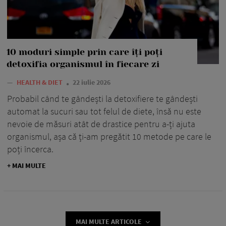
10 moduri simple prin care îți poți
detoxifia organismul în fiecare zi
—
HEALTH & DIET
22 iulie 2026
Probabil când te gândești la detoxifiere te gândești
automat la sucuri sau tot felul de diete, însă nu este
nevoie de măsuri atât de drastice pentru a-ți ajuta
organismul, așa că ți-am pregătit 10 metode pe care le
poți încerca.
+ MAI MULTE
MAI MULTE ARTICOLE