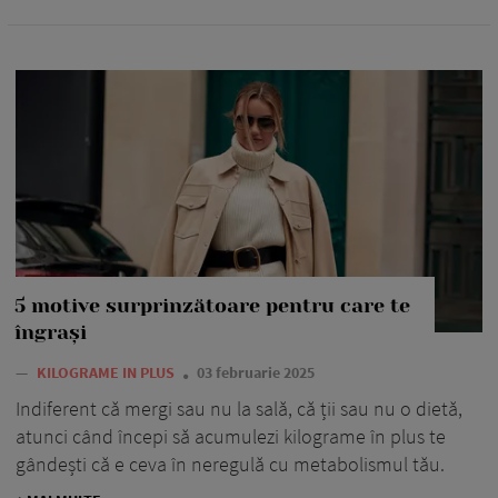
5 motive surprinzătoare pentru care te
îngrași
—
KILOGRAME IN PLUS
03 februarie 2025
Indiferent că mergi sau nu la sală, că ții sau nu o dietă,
atunci când începi să acumulezi kilograme în plus te
gândești că e ceva în neregulă cu metabolismul tău.