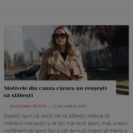
Motivele din cauza cărora nu reușești
să slăbești
—
KILOGRAME IN PLUS
17 decembrie 2025
Experții spun că, dacă vrei să slăbești, trebuie să
mănânci mai puțin și să faci mai mult sport, însă, uneori,
indiferent cât sport faci și cât de mult încerci să menții o