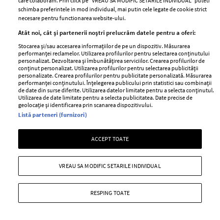
care colaboram. Prin click pe “VREAU SA MODIFIC SETARILE INDIVIDUAL” puteti
schimba preferintele in mod individual, mai putin cele legate de cookie strict
necesare pentru functionarea website-ului.
Atât noi, cât și partenerii noștri prelucrăm datele pentru a oferi:
Stocarea și/sau accesarea informațiilor de pe un dispozitiv. Măsurarea
performanței reclamelor. Utilizarea profilurilor pentru selectarea conținutului
personalizat. Dezvoltarea și îmbunătățirea serviciilor. Crearea profilurilor de
conținut personalizat. Utilizarea profilurilor pentru selectarea publicității
personalizate. Crearea profilurilor pentru publicitate personalizată. Măsurarea
performanței conținutului. Înțelegerea publicului prin statistici sau combinații
de date din surse diferite. Utilizarea datelor limitate pentru a selecta conținutul.
Utilizarea de date limitate pentru a selecta publicitatea. Date precise de
geolocație și identificarea prin scanarea dispozitivului.
Diete rapide, usor de dus si care nu te
Listă parteneri (furnizori)
infometeaza!
ACCEPT TOATE
—
KILOGRAME IN PLUS
05 ianuarie 2016
O dieta usoara, care sa nu ne chinuie si care sa ne aduca
VREAU SA MODIFIC SETARILE INDIVIDUAL
in scurt timp rezultatele dorite este un lucru pe care
majoritatea femeilor si-l doreste. Pentru a te ajuta, am
ales noi pentru tine cateva diete rapide care
RESPING TOATE
functioneaza!