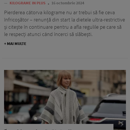
—
KILOGRAME IN PLUS
16 octombrie 2024
Pierderea câtorva kilograme nu ar trebui să fie ceva
înfricoșător – renunță din start la dietele ultra-restrictive
și citește în continuare pentru a afla regulile pe care să
le respecți atunci când încerci să slăbești.
+ MAI MULTE