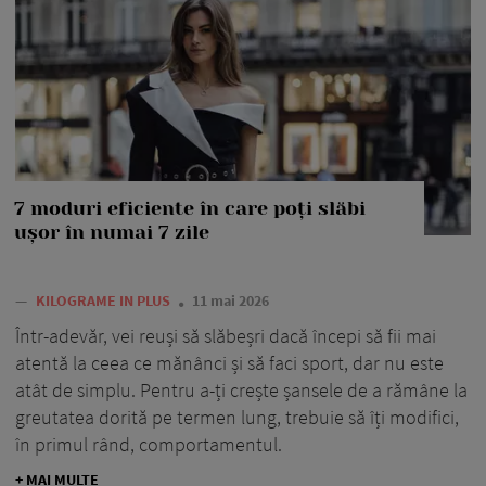
7 moduri eficiente în care poți slăbi
ușor în numai 7 zile
—
KILOGRAME IN PLUS
11 mai 2026
Într-adevăr, vei reuși să slăbeșri dacă începi să fii mai
atentă la ceea ce mănânci și să faci sport, dar nu este
atât de simplu. Pentru a-ți crește șansele de a rămâne la
greutatea dorită pe termen lung, trebuie să îți modifici,
în primul rând, comportamentul.
+ MAI MULTE