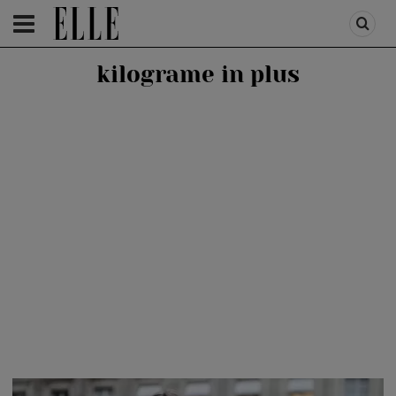
HOMEPAGE
/
HEALTH & DIET
/
DIET & FITNESS
kilograme in plus