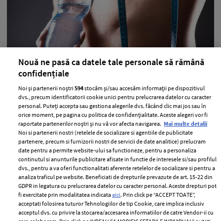
Nouă ne pasă ca datele tale personale să rămână
15 moduri eficiente in care poti slabi
confidențiale
usor
Noi și partenerii noștri
594
stocăm și/sau accesăm informații pe dispozitivul
dvs., precum identificatorii cookie unici pentru prelucrarea datelor cu caracter
—
KILOGRAME IN PLUS
22 aprilie 2016
personal. Puteți accepta sau gestiona alegerile dvs. făcând clic mai jos sau în
orice moment, pe pagina cu politica de confidențialitate. Aceste alegeri vor fi
Este o poveste familiara: iti promiti sa mergi zilnic la sala
raportate partenerilor noștri și nu vă vor afecta navigarea.
Mai multe detalii
si sa numeri fiecare calorie. Curand, insa, esti la birou
Noi si partenerii nostri (retelele de socializare si agentiile de publicitate
mancand cupcakes si savurand seara un cocktail. Si uite
partenere, precum si furnizorii nostri de servicii de date analitice) prelucram
date pentru a permite website-ului sa functioneze, pentru a personaliza
asa planul tau de a scapa de kilogramele in plus a ajuns
continutul si anunturile publicitare afisate in functie de interesele si/sau profilul
la final.
dvs., pentru a va oferi functionalitati aferente retelelor de socializare si pentru a
analiza traficul pe website. Beneficiati de drepturile prevazute de art. 15-22 din
+ MAI MULTE
GDPR in legatura cu prelucrarea datelor cu caracter personal. Aceste drepturi pot
fi exercitate prin modalitatea indicata
aici
. Prin click pe “ACCEPT TOATE”,
acceptati folosirea tuturor Tehnologiilor de tip Cookie, care implica inclusiv
acceptul dvs. cu privire la stocarea/accesarea informatiilor de catre Vendor-ii cu