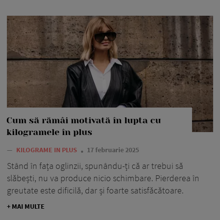
Cum să rămâi motivată în lupta cu
kilogramele în plus
—
KILOGRAME IN PLUS
17 februarie 2025
Stând în fața oglinzii, spunându-ți că ar trebui să
slăbești, nu va produce nicio schimbare. Pierderea în
greutate este dificilă, dar și foarte satisfăcătoare.
+ MAI MULTE