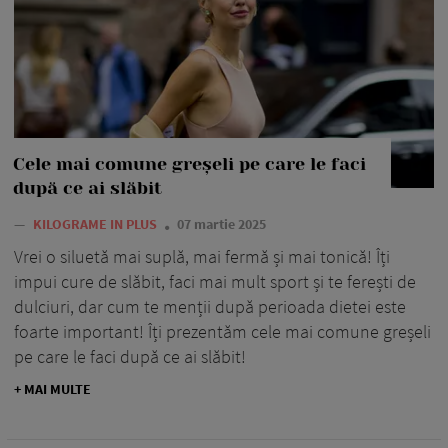
Cele mai comune greșeli pe care le faci
după ce ai slăbit
—
KILOGRAME IN PLUS
07 martie 2025
Vrei o siluetă mai suplă, mai fermă și mai tonică! Îți
impui cure de slăbit, faci mai mult sport și te ferești de
dulciuri, dar cum te menții după perioada dietei este
foarte important! Îți prezentăm cele mai comune greșeli
pe care le faci după ce ai slăbit!
+ MAI MULTE