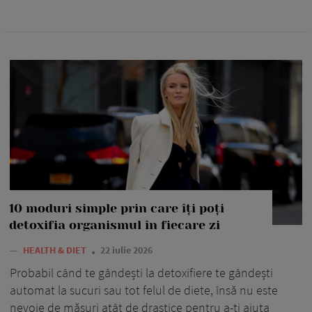
10 moduri simple prin care îți poți
detoxifia organismul în fiecare zi
—
HEALTH & DIET
22 iulie 2026
Probabil când te gândești la detoxifiere te gândești
automat la sucuri sau tot felul de diete, însă nu este
nevoie de măsuri atât de drastice pentru a-ți ajuta