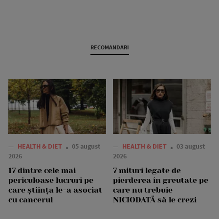
RECOMANDARI
—
HEALTH & DIET
05 august
—
HEALTH & DIET
03 august
2026
2026
17 dintre cele mai
7 mituri legate de
periculoase lucruri pe
pierderea în greutate pe
care știința le-a asociat
care nu trebuie
cu cancerul
NICIODATĂ să le crezi