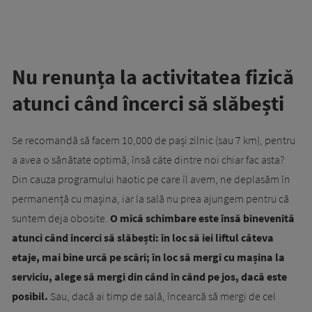
Nu renunța la activitatea fizică
atunci când încerci să slăbești
Se recomandă să facem 10,000 de pași zilnic (sau 7 km), pentru
a avea o sănătate optimă, însă câte dintre noi chiar fac asta?
Din cauza programului haotic pe care îl avem, ne deplasăm în
permanență cu mașina, iar la sală nu prea ajungem pentru că
suntem deja obosite.
O mică schimbare este însă binevenită
atunci când încerci să slăbești: în loc să iei liftul câteva
etaje, mai bine urcă pe scări; în loc să mergi cu mașina la
serviciu, alege să mergi din când în când pe jos, dacă este
posibil.
Sau, dacă ai timp de sală, încearcă să mergi de cel