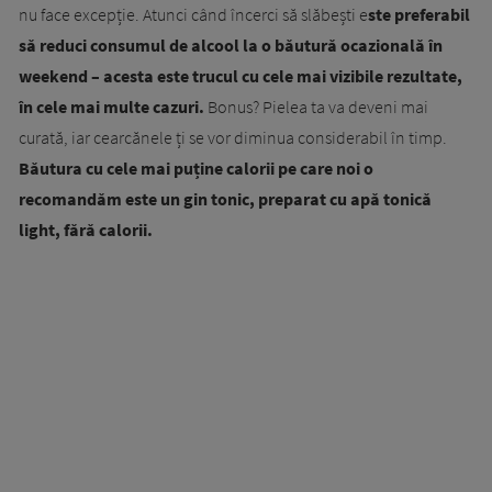
nu face excepție. Atunci când încerci să slăbești e
ste preferabil
să reduci consumul de alcool la o băutură ocazională în
weekend – acesta este trucul cu cele mai vizibile rezultate,
în cele mai multe cazuri.
Bonus? Pielea ta va deveni mai
curată, iar cearcănele ți se vor diminua considerabil în timp.
Băutura cu cele mai puține calorii pe care noi o
recomandăm este un gin tonic, preparat cu apă tonică
light, fără calorii.