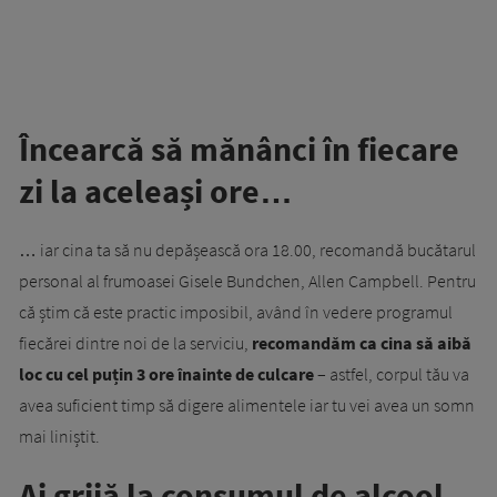
Încearcă să mănânci în fiecare
zi la aceleași ore…
… iar cina ta să nu depășească ora 18.00, recomandă bucătarul
personal al frumoasei Gisele Bundchen, Allen Campbell. Pentru
că știm că este practic imposibil, având în vedere programul
fiecărei dintre noi de la serviciu,
recomandăm ca cina să aibă
loc cu cel puțin 3 ore înainte de culcare
– astfel, corpul tău va
avea suficient timp să digere alimentele iar tu vei avea un somn
mai liniștit.
Ai grijă la consumul de alcool