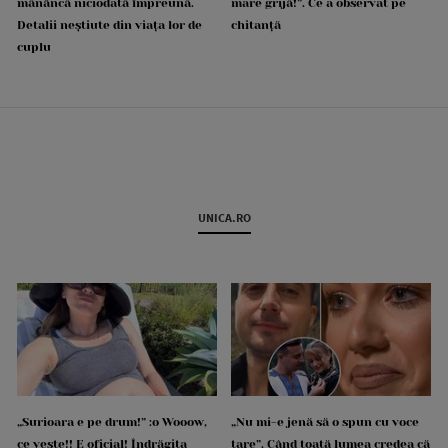
mănâncă niciodată împreună.
mare grijă!”. Ce a observat pe
Detalii neștiute din viața lor de
chitanță
cuplu
UNICA.RO
„Surioara e pe drum!” :o Wooow,
„Nu mi-e jenă să o spun cu voce
ce veste!! E oficial! Îndrăgita
tare”. Când toată lumea credea că