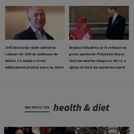
Jeff Bezos își vinde iahtul în
Regina Elisabeta ar fi refuzat să
valoare de 500 de milioane de
preia apelurile Prințului Harry
dolari. Ce sumă a cerut
fără un martor lângă ea. De ce a
miliardarul pentru nava sa, Koru
ajuns să facă un asemenea gest
health & diet
MAI MULTE DIN