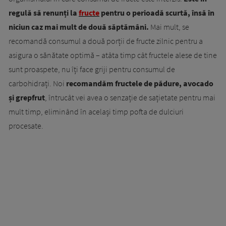
regulă să renunți la
fructe
pentru o perioadă scurtă, însă în
niciun caz mai mult de două săptămâni.
Mai mult, se
recomandă consumul a două porții de fructe zilnic pentru a
asigura o sănătate optimă – atâta timp cât fructele alese de tine
sunt proaspete, nu îți face griji pentru consumul de
carbohidrați. Noi
recomandăm fructele de pădure, avocado
și grepfrut
, întrucât vei avea o senzație de sațietate pentru mai
mult timp, eliminând în același timp pofta de dulciuri
procesate.