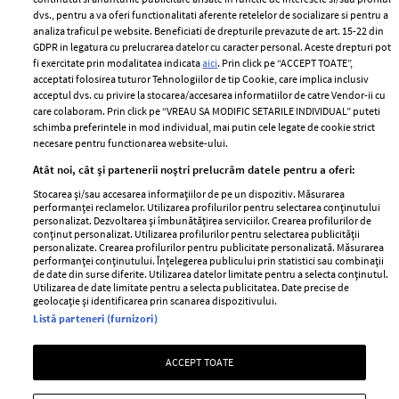
Politica de
dvs., pentru a va oferi functionalitati aferente retelelor de socializare si pentru a
Despre ELLE
confidențialitate
analiza traficul pe website. Beneficiati de drepturile prevazute de art. 15-22 din
Romania
GDPR in legatura cu prelucrarea datelor cu caracter personal. Aceste drepturi pot
Politica de cookies
fi exercitate prin modalitatea indicata
aici
. Prin click pe “ACCEPT TOATE”,
Contact
Publicitate
acceptati folosirea tuturor Tehnologiilor de tip Cookie, care implica inclusiv
acceptul dvs. cu privire la stocarea/accesarea informatiilor de catre Vendor-ii cu
Abonamente
care colaboram. Prin click pe “VREAU SA MODIFIC SETARILE INDIVIDUAL” puteti
schimba preferintele in mod individual, mai putin cele legate de cookie strict
necesare pentru functionarea website-ului.
Stiri
Libertatea pentru
Atât noi, cât și partenerii noștri prelucrăm datele pentru a oferi:
femei
GSP
Stocarea și/sau accesarea informațiilor de pe un dispozitiv. Măsurarea
Viva
performanței reclamelor. Utilizarea profilurilor pentru selectarea conținutului
Unica
personalizat. Dezvoltarea și îmbunătățirea serviciilor. Crearea profilurilor de
Avantaje
conținut personalizat. Utilizarea profilurilor pentru selectarea publicității
Baby
personalizate. Crearea profilurilor pentru publicitate personalizată. Măsurarea
Retete practice
performanței conținutului. Înțelegerea publicului prin statistici sau combinații
Retete
de date din surse diferite. Utilizarea datelor limitate pentru a selecta conținutul.
Utilizarea de date limitate pentru a selecta publicitatea. Date precise de
geolocație și identificarea prin scanarea dispozitivului.
Pariază responsabil! Decizia ONJN nr. 821/25.09.2025.
Listă parteneri (furnizori)
Jocurile de noroc sunt interzise minorilor.
ACCEPT TOATE
Copyright © 2026 Ringier Romania SRL