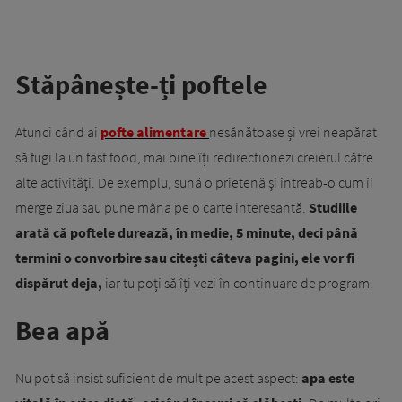
Stăpânește-ți poftele
Atunci când ai
pofte alimentare
nesănătoase și vrei neapărat
să fugi la un fast food, mai bine îți redirectionezi creierul către
alte activități. De exemplu, sună o prietenă și întreab-o cum îi
merge ziua sau pune mâna pe o carte interesantă.
Studiile
arată că poftele durează, în medie, 5 minute, deci până
termini o convorbire sau citești câteva pagini, ele vor fi
dispărut deja,
iar tu poți să îți vezi în continuare de program.
Bea apă
Nu pot să insist suficient de mult pe acest aspect:
apa este