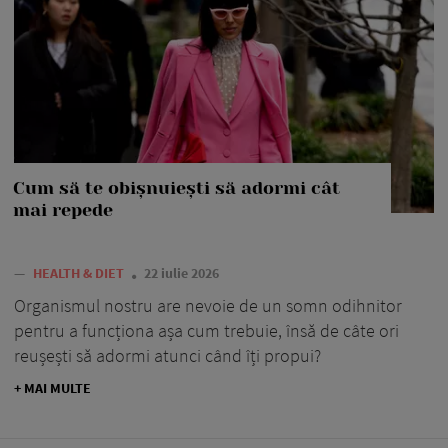
Cum să te obișnuiești să adormi cât
mai repede
—
HEALTH & DIET
22 iulie 2026
Organismul nostru are nevoie de un somn odihnitor
pentru a funcționa așa cum trebuie, însă de câte ori
reușești să adormi atunci când îți propui?
+ MAI MULTE