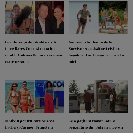
Ce diferență de vârstă există
Andreea Munteanu de la
între Rareș Cojoc și noua lui
Survivor s-a căsătorit civil cu
iubită. Andreea Popescu era mai
logodnicul ei. Imagini cu cei doi
mare decât el
miri
Motivul pentru care Mircea
Ce a pățit un român într-o
Badea și Carmen Brumă nu
benzinărie din Bulgaria: „Aveți