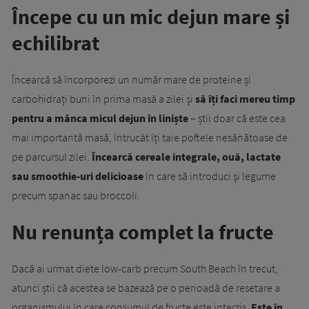
Începe cu un mic dejun mare și
echilibrat
Încearcă să încorporezi un număr mare de proteine și
carbohidrați buni în prima masă a zilei și
să îți faci mereu timp
pentru a mânca micul dejun în liniște
– știi doar că este cea
mai importantă masă, întrucât îți taie poftele nesănătoase de
pe parcursul zilei.
Încearcă cereale integrale, ouă, lactate
sau smoothie-uri delicioase
în care să introduci și legume
precum spanac sau broccoli.
Nu renunța complet la fructe
Dacă ai urmat diete low-carb precum South Beach în trecut,
atunci știi că acestea se bazează pe o perioadă de resetare a
organismului în care consumul de fructe este interzis.
Este în