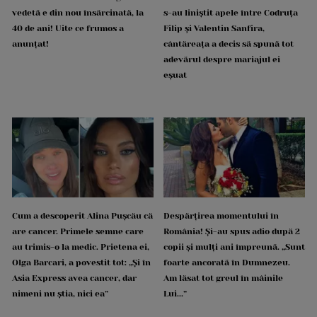
vedetă e din nou însărcinată, la
s-au liniștit apele între Codruța
40 de ani! Uite ce frumos a
Filip și Valentin Sanfira,
anunțat!
cântăreața a decis să spună tot
adevărul despre mariajul ei
eșuat
Cum a descoperit Alina Pușcău că
Despărțirea momentului în
are cancer. Primele semne care
România! Și-au spus adio după 2
au trimis-o la medic. Prietena ei,
copii și mulți ani împreună. „Sunt
Olga Barcari, a povestit tot: „Și în
foarte ancorată în Dumnezeu.
Asia Express avea cancer, dar
Am lăsat tot greul în mâinile
nimeni nu știa, nici ea”
Lui...”