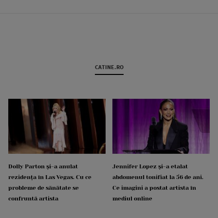
CATINE.RO
Dolly Parton și-a anulat
Jennifer Lopez și-a etalat
rezidența în Las Vegas. Cu ce
abdomenul tonifiat la 56 de ani.
probleme de sănătate se
Ce imagini a postat artista în
confruntă artista
mediul online