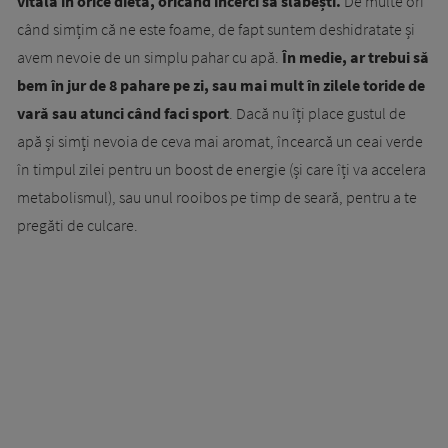
vitală în orice dietă, oricând încerci să slăbești.
De multe ori
când simțim că ne este foame, de fapt suntem deshidratate și
avem nevoie de un simplu pahar cu apă.
În medie, ar trebui să
bem în jur de 8 pahare pe zi, sau mai mult în zilele toride de
vară sau atunci când faci sport
. Dacă nu îți place gustul de
apă și simți nevoia de ceva mai aromat, încearcă un ceai verde
în timpul zilei pentru un boost de energie (și care îți va accelera
metabolismul), sau unul rooibos pe timp de seară, pentru a te
pregăti de culcare.