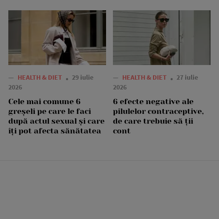
—
HEALTH & DIET
29 iulie
—
HEALTH & DIET
27 iulie
2026
2026
Cele mai comune 6
6 efecte negative ale
greșeli pe care le faci
pilulelor contraceptive,
după actul sexual și care
de care trebuie să ții
îți pot afecta sănătatea
cont