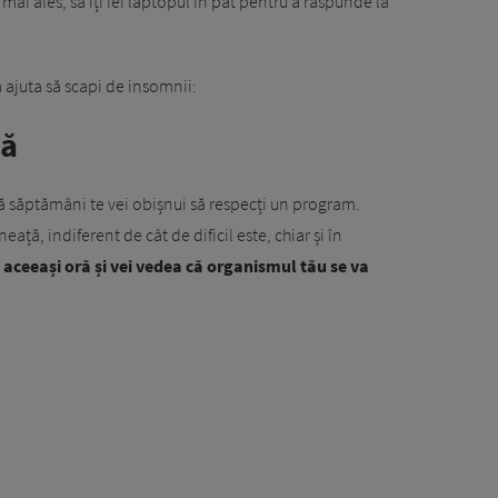
i, mai ales, să îți iei laptopul în pat pentru a răspunde la
a ajuta să scapi de insomnii:
nă
uă săptămâni te vei obișnui să respecți un program.
eață, indiferent de cât de dificil este, chiar și în
aceeași oră și vei vedea că organismul tău se va