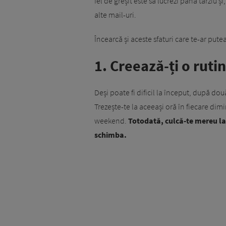
fel de greșit este să lucrezi până târziu ș
alte mail-uri.
Încearcă și aceste sfaturi care te-ar pute
1. Creează-ți o ruti
Deși poate fi dificil la început, după do
Trezește-te la aceeași oră în fiecare dimin
weekend.
Totodată, culcă-te mereu la 
schimba.