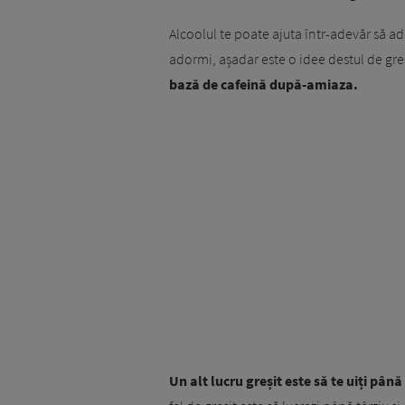
Alcoolul te poate ajuta într-adevăr să ad
adormi, așadar este o idee destul de gre
bază de cafeină după-amiaza.
Un alt lucru greșit este să te uiți pân