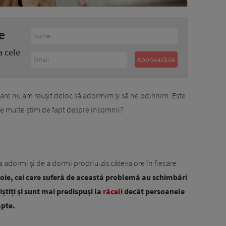
e
a cele
 care nu am reușit deloc să adormim și să ne odihnim. Este
 de multe știm de fapt despre insomnii?
 adormi și de a dormi propriu-zis câteva ore în fiecare
oie, cei care suferă de această problemă au schimbări
niștiți și sunt mai predispuși la
răceli
decât persoanele
apte.