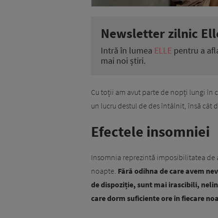
Newsletter zilnic Ell
Intră în lumea
ELLE
pentru a afl
mai noi știri.
Cu toții am avut parte de nopți lungi în
un lucru destul de des întâlnit, însă cât
Efectele insomniei
Insomnia reprezintă imposibilitatea de a
noapte.
Fără odihna de care avem nev
de dispoziție, sunt mai irascibili, neli
care dorm suficiente ore în fiecare no