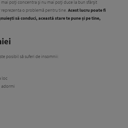
mai poți concentra și nu mai poți duce la bun sfârșit
r reprezenta o problemă pentru tine.
Acest lucru poate fi
nuiești să conduci, această stare te pune și pe tine,
iei
te posibil să suferi de insomnii:
a loc
să adormi