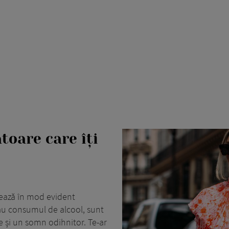
toare care îți
tează în mod evident
au consumul de alcool, sunt
ne și un somn odihnitor. Te-ar