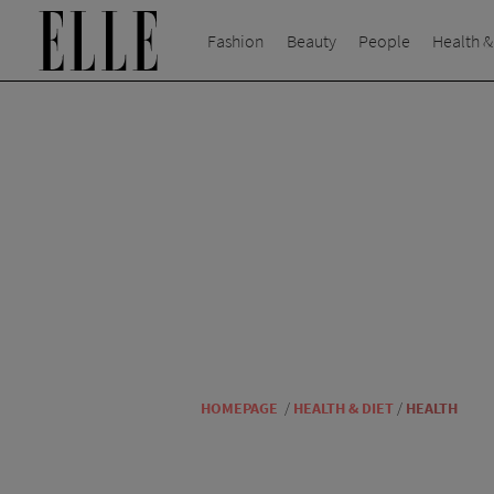
Fashion
Beauty
People
Health &
HOMEPAGE
/
HEALTH & DIET
/
HEALTH