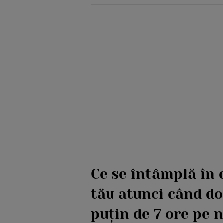
Ce se întâmplă în
tău atunci când d
puțin de 7 ore pe 