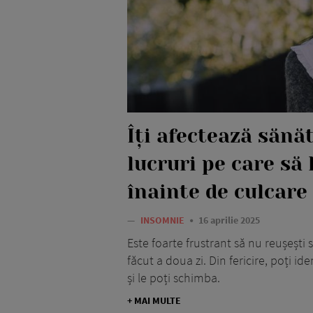
Îți afectează sănă
lucruri pe care să l
înainte de culcare
—
INSOMNIE
16 aprilie 2025
Este foarte frustrant să nu reușești 
făcut a doua zi. Din fericire, poți id
și le poți schimba.
+ MAI MULTE