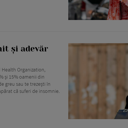
it și adevăr
 Health Organization,
% și 15% oamenii din
 greu sau te trezești în
părat că suferi de insomnie.