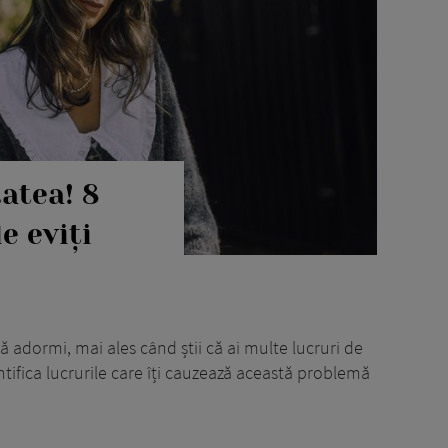
tatea! 8
e eviți
să adormi, mai ales când știi că ai multe lucruri de
entifica lucrurile care îți cauzează această problemă