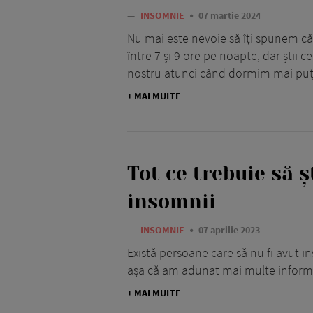
—
INSOMNIE
07 martie 2024
Nu mai este nevoie să îți spunem c
între 7 și 9 ore pe noapte, dar știi 
nostru atunci când dormim mai puț
+ MAI MULTE
Tot ce trebuie să ș
insomnii
—
INSOMNIE
07 aprilie 2023
Există persoane care să nu fi avut i
așa că am adunat mai multe informa
+ MAI MULTE