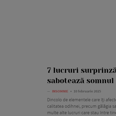
7 lucruri surprinză
sabotează somnul
—
INSOMNIE
10 februarie 2025
Dincolo de elementele care îți afec
calitatea odihnei, precum gălăgia s
multe alte lucruri care stau între ti