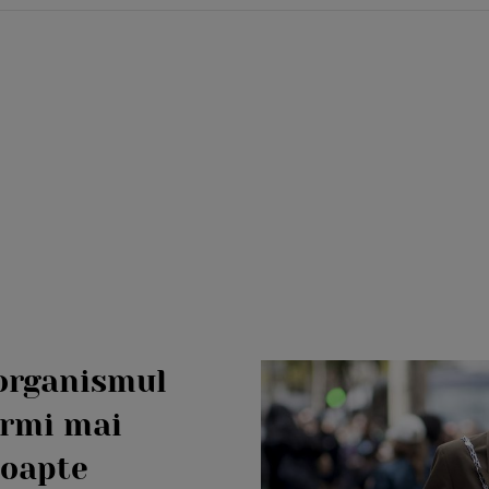
 organismul
ormi mai
noapte