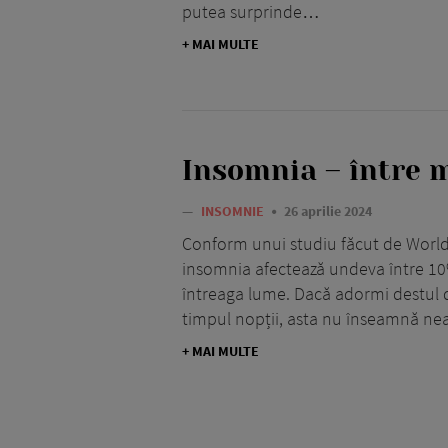
putea surprinde…
+ MAI MULTE
Insomnia – între m
—
INSOMNIE
26 aprilie 2024
Conform unui studiu făcut de World
insomnia afectează undeva între 10
întreaga lume. Dacă adormi destul de
timpul nopții, asta nu înseamnă nea
+ MAI MULTE