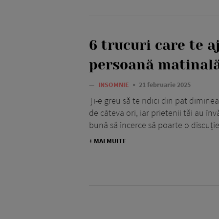
6 trucuri care te a
persoană matinal
—
INSOMNIE
21 februarie 2025
Ți-e greu să te ridici din pat dimin
de câteva ori, iar prietenii tăi au în
bună să încerce să poarte o discuție
+ MAI MULTE