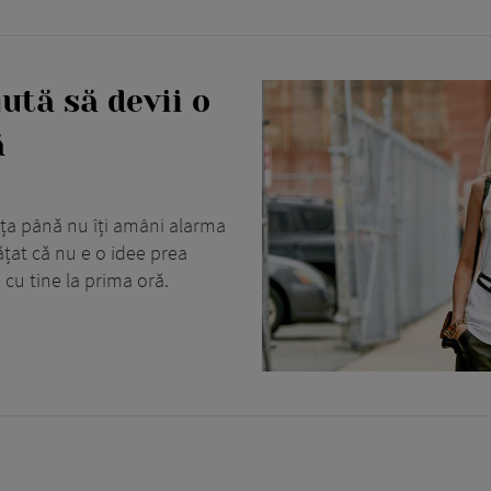
jută să devii o
ă
eața până nu îți amâni alarma
vățat că nu e o idee prea
 cu tine la prima oră.