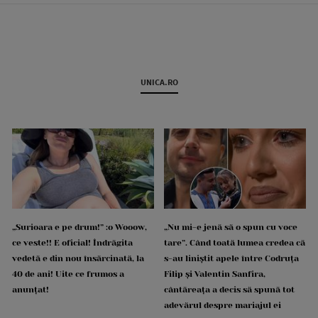
UNICA.RO
„Surioara e pe drum!” :o Wooow,
„Nu mi-e jenă să o spun cu voce
ce veste!! E oficial! Îndrăgita
tare”. Când toată lumea credea că
vedetă e din nou însărcinată, la
s-au liniștit apele între Codruța
40 de ani! Uite ce frumos a
Filip și Valentin Sanfira,
anunțat!
cântăreața a decis să spună tot
adevărul despre mariajul ei