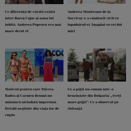
Ce diferență de vârstă există
Andreea Munteanu de la
între Rareș Cojoc și noua lui
Survivor s-a căsătorit civil cu
iubită. Andreea Popescu era mai
logodnicul ei. Imagini cu cei doi
mare decât el
miri
Motivul pentru care Mircea
Ce a pățit un român într-o
Badea și Carmen Brumă nu
benzinărie din Bulgaria: „Aveți
mănâncă niciodată împreună.
mare grijă!”. Ce a observat pe
Detalii neștiute din viața lor de
chitanță
cuplu