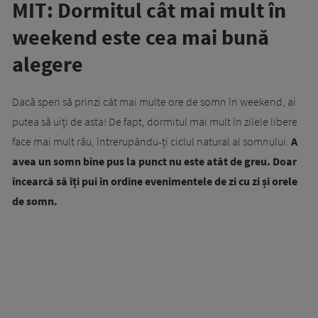
MIT: Dormitul cât mai mult în
weekend este cea mai bună
alegere
Dacă speri să prinzi cât mai multe ore de somn în weekend, ai
putea să uiți de asta! De fapt, dormitul mai mult în zilele libere
face mai mult rău, întrerupându-ți ciclul natural al somnului.
A
avea un somn bine pus la punct nu este atât de greu. Doar
încearcă să îți pui în ordine evenimentele de zi cu zi și orele
de somn.