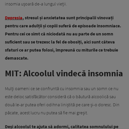
insomia ușoară de-a lungul vieții.
Depresia
, stresul și anxietatea sunt principalii vinovați
pentru care adulții și copiii suferă de episoade insomniace.
Pentru cei ce simt că niciodată nu au parte de un somn
suficient sau se trezesc la fel de obosiți, aici sunt câteva
sfaturi ce ar putea folosi, împreună cu miturile ce trebuie
demascate.
MIT: Alcoolul vindecă insomnia
Mulți oameni ce se confruntă cu insomnia sau un somn ce nu
este deloc satisfăcător consideră că o băutură alcoolică sau
două le-ar putea oferi odihna liniștită pe care și-o doresc. Din
păcate, acest lucru nu putea să fie mai greșit.
Deși alcoolul te ajuta să adormi, calitatea somnulului pe