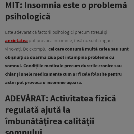
MIT: Insomnia este o problemă
psihologică
Este adevarat că factorii psihologici precum stresul și
anxietatea
pot provoca insomnie, însă nu sunt singurii
vinovați. De exemplu,
cei care consumă multă cafea sau sunt
obișnuiți să doarmă ziua pot întâmpina probleme cu
somnul. Condițiile medicale precum durerile cronice sau
chiar și unele medicamente cum ar fi cele folosite pentru
astm pot provoca o insomnie ușoară.
ADEVĂRAT: Activitatea fizică
regulată ajută la
îmbunătățirea calității
somnului