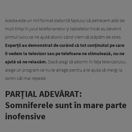
Acesta este un mit format datorită faptului că petrecem atât de
mult timp în jurul telefonanelor și tabletelor încât au devenit
primul lucru ce ne ajută atunci când vrem să scăpăm de stres.
Experții au demonstrat de curând că tot conținutul pe care
îl vedem la televizor sau pe telefoane ne stimulează, nu ne
ajută să ne relaxăm.
Dacă alegi să adormi în fața televizorului,
alege un program ce nu te atrage pentru a te ajuta să mergi la
somn cât mai repede.
PARȚIAL ADEVĂRAT:
Somniferele sunt în mare parte
inofensive