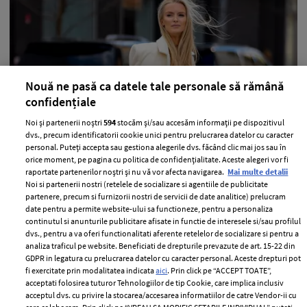
Nouă ne pasă ca datele tale personale să rămână
confidențiale
Noi și partenerii noștri
594
stocăm și/sau accesăm informații pe dispozitivul
10 moduri simple prin care îți poți
dvs., precum identificatorii cookie unici pentru prelucrarea datelor cu caracter
personal. Puteți accepta sau gestiona alegerile dvs. făcând clic mai jos sau în
detoxifia organismul în fiecare zi
orice moment, pe pagina cu politica de confidențialitate. Aceste alegeri vor fi
raportate partenerilor noștri și nu vă vor afecta navigarea.
Mai multe detalii
—
HEALTH & DIET
22 iulie 2026
Noi si partenerii nostri (retelele de socializare si agentiile de publicitate
Probabil când te gândești la detoxifiere te gândești
partenere, precum si furnizorii nostri de servicii de date analitice) prelucram
date pentru a permite website-ului sa functioneze, pentru a personaliza
automat la sucuri sau tot felul de diete, însă nu este
continutul si anunturile publicitare afisate in functie de interesele si/sau profilul
nevoie de măsuri atât de drastice pentru a-ți ajuta
dvs., pentru a va oferi functionalitati aferente retelelor de socializare si pentru a
analiza traficul pe website. Beneficiati de drepturile prevazute de art. 15-22 din
organismul, așa că ți-am pregătit 10 metode pe care le
GDPR in legatura cu prelucrarea datelor cu caracter personal. Aceste drepturi pot
poți încerca.
fi exercitate prin modalitatea indicata
aici
. Prin click pe “ACCEPT TOATE”,
acceptati folosirea tuturor Tehnologiilor de tip Cookie, care implica inclusiv
+ MAI MULTE
acceptul dvs. cu privire la stocarea/accesarea informatiilor de catre Vendor-ii cu