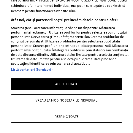
care colaboram. Prin click pe “VREAU SA MODIFIC SETARILE INDIVIDUAL” puteti
schimba preferintele in mod individual, mai putin cele legate de cookie strict
necesare pentru functionarea website-ului.
Atât noi, cât și partenerii noștri prelucrăm datele pentru a oferi:
MAI MULTE ARTICOLE
Stocarea și/sau accesarea informațiilor de pe un dispozitiv. Măsurarea
performanței reclamelor. Utilizarea profilurilor pentru selectarea conținutului
personalizat. Dezvoltarea și îmbunătățirea serviciilor. Crearea profilurilor de
conținut personalizat. Utilizarea profilurilor pentru selectarea publicității
personalizate. Crearea profilurilor pentru publicitate personalizată. Măsurarea
performanței conținutului. Înțelegerea publicului prin statistici sau combinații
de date din surse diferite. Utilizarea datelor limitate pentru a selecta conținutul.
Utilizarea de date limitate pentru a selecta publicitatea. Date precise de
geolocație și identificarea prin scanarea dispozitivului.
Listă parteneri (furnizori)
ACCEPT TOATE
ABONEAZĂ-TE LA NEWSLETTER
VREAU SA MODIFIC SETARILE INDIVIDUAL
Urmareste-ne pe:
RESPING TOATE