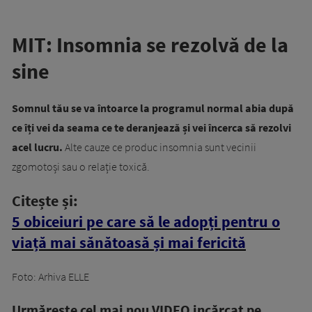
MIT: Insomnia se rezolvă de la
sine
Somnul tău se va întoarce la programul normal abia după
ce îți vei da seama ce te deranjează și vei încerca să rezolvi
acel lucru.
Alte cauze ce produc insomnia sunt vecinii
zgomotoși sau o relație toxică.
Citește și:
5 obiceiuri pe care să le adopți pentru o
viață mai sănătoasă și mai fericită
Foto: Arhiva ELLE
Urmăreşte cel mai nou VIDEO incărcat pe