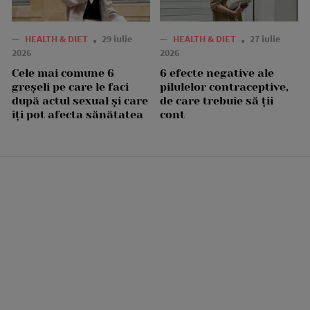
—
HEALTH & DIET
29 iulie
—
HEALTH & DIET
27 iulie
2026
2026
Cele mai comune 6
6 efecte negative ale
greșeli pe care le faci
pilulelor contraceptive,
după actul sexual și care
de care trebuie să ții
îți pot afecta sănătatea
cont