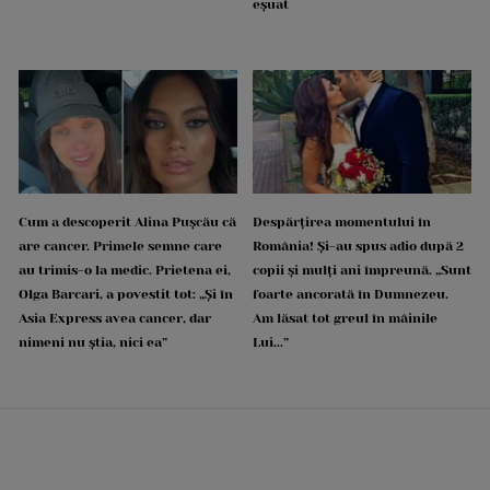
eșuat
Cum a descoperit Alina Pușcău că
Despărțirea momentului în
are cancer. Primele semne care
România! Și-au spus adio după 2
au trimis-o la medic. Prietena ei,
copii și mulți ani împreună. „Sunt
Olga Barcari, a povestit tot: „Și în
foarte ancorată în Dumnezeu.
Asia Express avea cancer, dar
Am lăsat tot greul în mâinile
nimeni nu știa, nici ea”
Lui...”