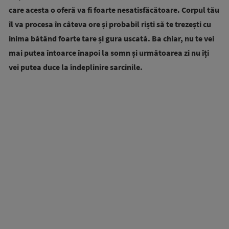
care acesta o oferă va fi foarte nesatisfăcătoare. Corpul tău
îl va procesa în câteva ore și probabil riști să te trezești cu
inima bătând foarte tare și gura uscată. Ba chiar, nu te vei
mai putea întoarce înapoi la somn și următoarea zi nu îți
vei putea duce la îndeplinire sarcinile.