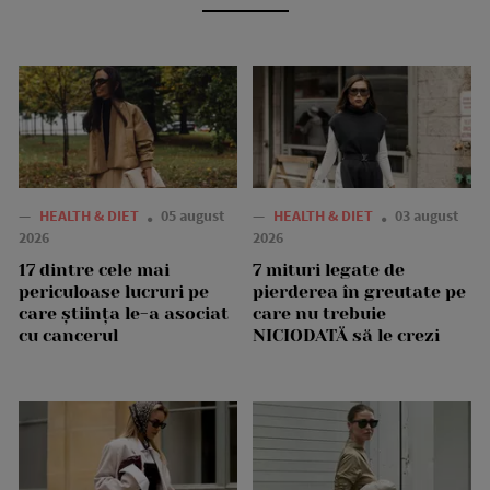
—
HEALTH & DIET
05 august
—
HEALTH & DIET
03 august
2026
2026
17 dintre cele mai
7 mituri legate de
periculoase lucruri pe
pierderea în greutate pe
care știința le-a asociat
care nu trebuie
cu cancerul
NICIODATĂ să le crezi