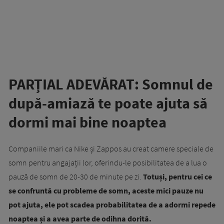
PARȚIAL ADEVĂRAT: Somnul de
după-amiază te poate ajuta să
dormi mai bine noaptea
Companiile mari ca Nike și Zappos au creat camere speciale de
somn pentru angajații lor, oferindu-le posibilitatea de a lua o
pauză de somn de 20-30 de minute pe zi.
Totuși, pentru cei ce
se confruntă cu probleme de somn, aceste mici pauze nu
pot ajuta, ele pot scadea probabilitatea de a adormi repede
noaptea și a avea parte de odihna dorită.