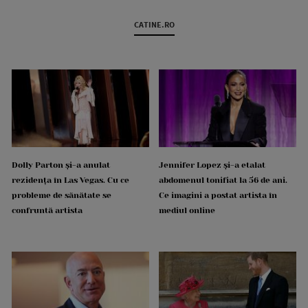
CATINE.RO
Dolly Parton și-a anulat
Jennifer Lopez și-a etalat
rezidența în Las Vegas. Cu ce
abdomenul tonifiat la 56 de ani.
probleme de sănătate se
Ce imagini a postat artista în
confruntă artista
mediul online