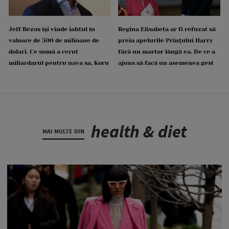
Jeff Bezos își vinde iahtul în
Regina Elisabeta ar fi refuzat să
valoare de 500 de milioane de
preia apelurile Prințului Harry
dolari. Ce sumă a cerut
fără un martor lângă ea. De ce a
miliardarul pentru nava sa, Koru
ajuns să facă un asemenea gest
health & diet
MAI MULTE DIN