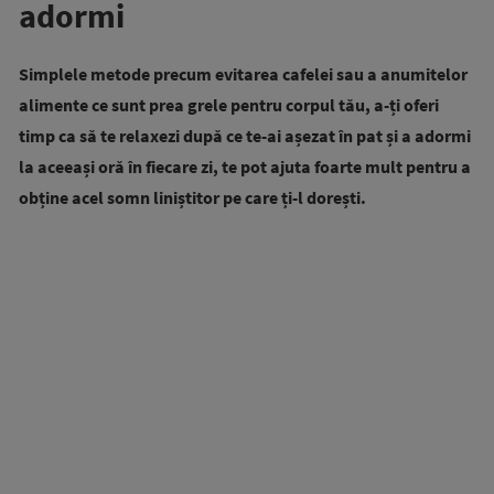
adormi
Simplele metode precum evitarea cafelei sau a anumitelor
alimente ce sunt prea grele pentru corpul tău, a-ți oferi
timp ca să te relaxezi după ce te-ai așezat în pat și a adormi
la aceeași oră în fiecare zi, te pot ajuta foarte mult pentru a
obține acel somn liniștitor pe care ți-l dorești.