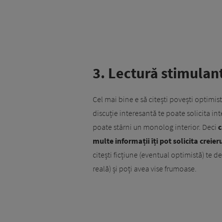
3. Lectură stimulan
Cel mai bine e să citești povești optimis
discuție interesantă te poate solicita int
poate stârni un monolog interior. Deci
c
multe informații îți pot solicita creie
citești ficțiune (eventual optimistă) te 
reală) și poți avea vise frumoase.