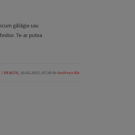
recum gălăgia sau
hnitor. Te-ar putea
T
/
HEALTH
,
10.02.2025, 07:28
de
Andreea Ilie