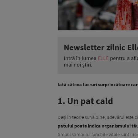
Newsletter zilnic Ell
Intră în lumea
ELLE
pentru a afl
mai noi știri.
Iată câteva lucruri surprinzătoare ca
1. Un pat cald
Deși în teorie sună bine, adevărul este 
patului poate indica organismului tău
timpul somnului funcțiile vitale sunt încet