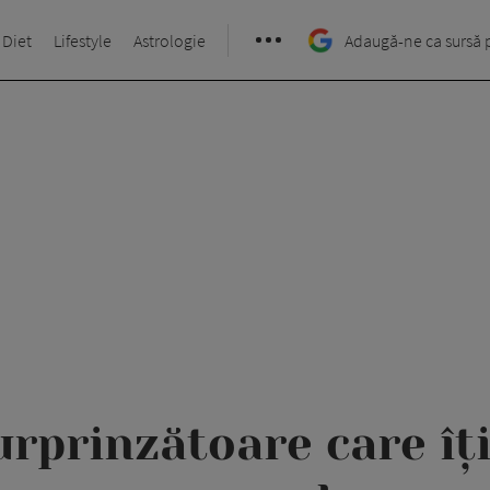
 Diet
Lifestyle
Astrologie
Adaugă-ne ca sursă 
surprinzătoare care îț