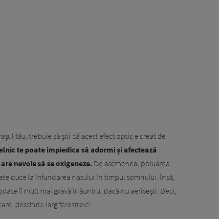
șul tău, trebuie să știi că acest efect optic e creat de
elnic te poate împiedica să adormi și afectează
 are nevoie să se oxigeneze.
De asemenea, poluarea
te duce la înfundarea nasului în timpul somnului. Însă,
 poate fi mult mai gravă înăuntru, dacă nu aerisești. Deci,
lcare, deschide larg ferestrele!