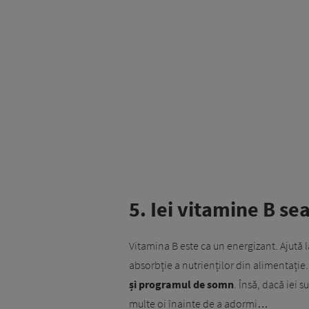
5. Iei vitamine B se
Vitamina B este ca un energizant. Ajută la
absorbție a nutrienților din alimentație.
și programul de somn
. Însă, dacă iei
multe oi înainte de a adormi…