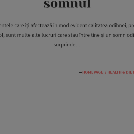
somnul
ntele care îți afectează în mod evident calitatea odihnei, p
, sunt multe alte lucruri care stau între tine și un somn odi
surprinde…
—
HOMEPAGE
/
HEALTH & DIE