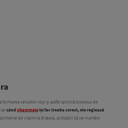
ara
 formarea celulelor roșii și astfel sprijină procesul de
 Iar
când
vitaminele
își fac treaba corect, ele reglează
 suplimente de vitamina B seara, probabil că vei număra