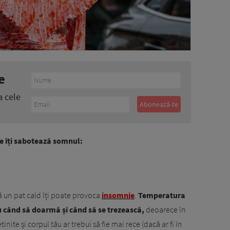
e
a cele
re îți sabotează somnul:
că un pat cald îți poate provoca
insomnie
.
Temperatura
 când să doarmă și când să se trezească,
deoarece în
inite și corpul tău ar trebui să fie mai rece (dacă ar fi în