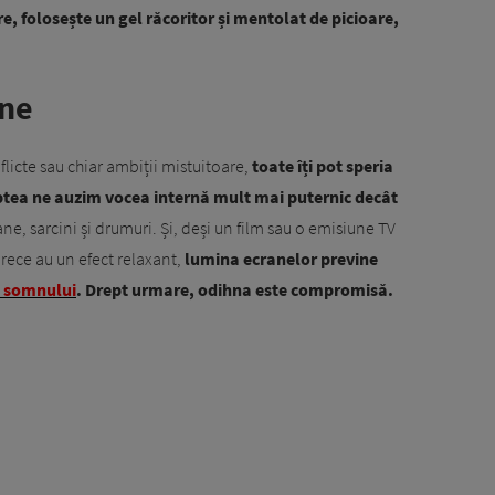
re, folosește un gel răcoritor și mentolat de picioare,
ene
licte sau chiar ambiții mistuitoare,
toate îți pot speria
tea ne auzim vocea internă mult mai puternic decât
ne, sarcini și drumuri. Și, deși un film sau o emisiune TV
rece au un efect relaxant,
lumina ecranelor previne
 somnului
. Drept urmare, odihna este compromisă.