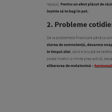
repaus).
Pentru un efect plăcut de răci
înainte să te bagi în pat.
2. Probleme cotidi
De la problemele financiare până la conf
starea de somnolență, deoarece noap
în timpul zilei
, când e bruiată de telefoa
poate încetini o minte prea activă, deoa
eliberarea de melatonină –
hormonul