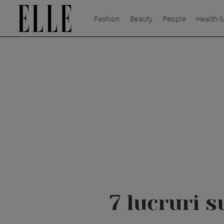
Fashion
Beauty
People
Health &
7 lucruri 