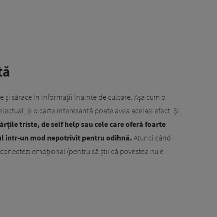
tă
te și sărace în informații înainte de culcare. Așa cum o
electual, și o carte interesantă poate avea același efect. Și
ărțile triste, de self help sau cele care oferă foarte
rul într-un mod nepotrivit pentru odihnă.
Atunci când
deconectezi emoțional (pentru că știi că povestea nu e