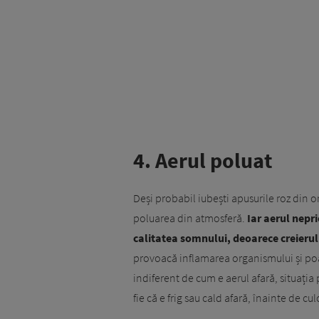
4. Aerul poluat
Deși probabil iubești apusurile roz din ora
poluarea din atmosferă.
Iar aerul nepri
calitatea somnului, deoarece creierul
provoacă inflamarea organismului și poa
indiferent de cum e aerul afară, situația
fie că e frig sau cald afară, înainte de cu