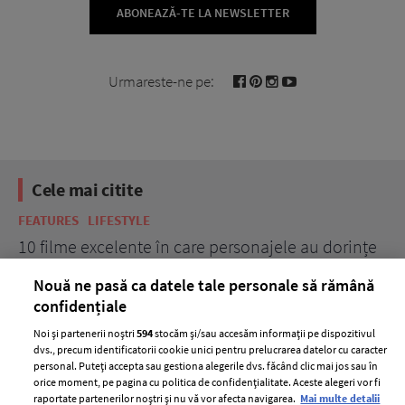
ABONEAZĂ-TE LA NEWSLETTER
Urmareste-ne pe:
Cele mai citite
FEATURES
LIFESTYLE
BE
10 filme excelente în care personajele au dorințe
7 
acerbe de răzbunare
pă
Nouă ne pasă ca datele tale personale să rămână
confidențiale
Noi și partenerii noștri
594
stocăm și/sau accesăm informații pe dispozitivul
dvs., precum identificatorii cookie unici pentru prelucrarea datelor cu caracter
personal. Puteți accepta sau gestiona alegerile dvs. făcând clic mai jos sau în
orice moment, pe pagina cu politica de confidențialitate. Aceste alegeri vor fi
raportate partenerilor noștri și nu vă vor afecta navigarea.
Mai multe detalii