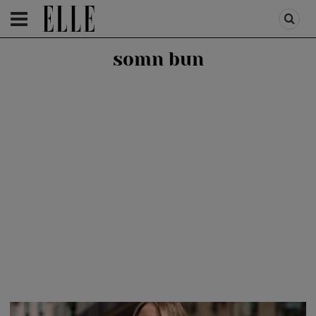
HOMEPAGE
/
HEALTH & DIET
/
HEALTH
somn bun