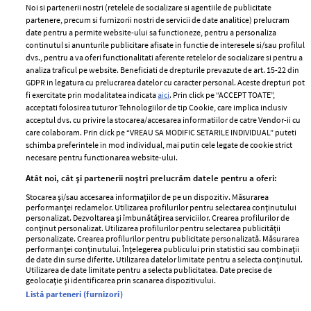
Noi si partenerii nostri (retelele de socializare si agentiile de publicitate
partenere, precum si furnizorii nostri de servicii de date analitice) prelucram
ELLE Style Awards
Termeni si conditii
date pentru a permite website-ului sa functioneze, pentru a personaliza
2024
continutul si anunturile publicitare afisate in functie de interesele si/sau profilul
Politica de
dvs., pentru a va oferi functionalitati aferente retelelor de socializare si pentru a
Despre ELLE
confidențialitate
analiza traficul pe website. Beneficiati de drepturile prevazute de art. 15-22 din
Romania
GDPR in legatura cu prelucrarea datelor cu caracter personal. Aceste drepturi pot
Politica de cookies
fi exercitate prin modalitatea indicata
aici
. Prin click pe “ACCEPT TOATE”,
Contact
Publicitate
acceptati folosirea tuturor Tehnologiilor de tip Cookie, care implica inclusiv
acceptul dvs. cu privire la stocarea/accesarea informatiilor de catre Vendor-ii cu
Abonamente
care colaboram. Prin click pe “VREAU SA MODIFIC SETARILE INDIVIDUAL” puteti
schimba preferintele in mod individual, mai putin cele legate de cookie strict
necesare pentru functionarea website-ului.
Stiri
Libertatea pentru
Atât noi, cât și partenerii noștri prelucrăm datele pentru a oferi:
femei
GSP
Stocarea și/sau accesarea informațiilor de pe un dispozitiv. Măsurarea
Viva
performanței reclamelor. Utilizarea profilurilor pentru selectarea conținutului
Unica
personalizat. Dezvoltarea și îmbunătățirea serviciilor. Crearea profilurilor de
Avantaje
conținut personalizat. Utilizarea profilurilor pentru selectarea publicității
Baby
personalizate. Crearea profilurilor pentru publicitate personalizată. Măsurarea
Retete practice
performanței conținutului. Înțelegerea publicului prin statistici sau combinații
Retete
de date din surse diferite. Utilizarea datelor limitate pentru a selecta conținutul.
Utilizarea de date limitate pentru a selecta publicitatea. Date precise de
geolocație și identificarea prin scanarea dispozitivului.
Pariază responsabil! Decizia ONJN nr. 821/25.09.2025.
Listă parteneri (furnizori)
Jocurile de noroc sunt interzise minorilor.