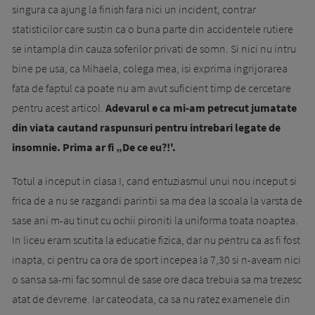
singura ca ajung la finish fara nici un incident, contrar
statisticilor care sustin ca o buna parte din accidentele rutiere
se intampla din cauza soferilor privati de somn. Si nici nu intru
bine pe usa, ca Mihaela, colega mea, isi exprima ingrijorarea
fata de faptul ca poate nu am avut suficient timp de cercetare
pentru acest articol.
Adevarul e ca mi-am petrecut jumatate
din viata cautand raspunsuri pentru intrebari legate de
insomnie. Prima ar fi „De ce eu?!'.
Totul a inceput in clasa I, cand entuziasmul unui nou inceput si
frica de a nu se razgandi parintii sa ma dea la scoala la varsta de
sase ani m-au tinut cu ochii pironiti la uniforma toata noaptea.
In liceu eram scutita la educatie fizica, dar nu pentru ca as fi fost
inapta, ci pentru ca ora de sport incepea la 7,30 si n-aveam nici
o sansa sa-mi fac somnul de sase ore daca trebuia sa ma trezesc
atat de devreme. Iar cateodata, ca sa nu ratez examenele din