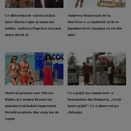
Ce diferență de vârstă există
Andreea Munteanu de la
între Rareș Cojoc și noua lui
Survivor s-a căsătorit civil cu
iubită. Andreea Popescu era mai
logodnicul ei. Imagini cu cei doi
mare decât el
miri
Motivul pentru care Mircea
Ce a pățit un român într-o
Badea și Carmen Brumă nu
benzinărie din Bulgaria: „Aveți
mănâncă niciodată împreună.
mare grijă!”. Ce a observat pe
Detalii neștiute din viața lor de
chitanță
cuplu