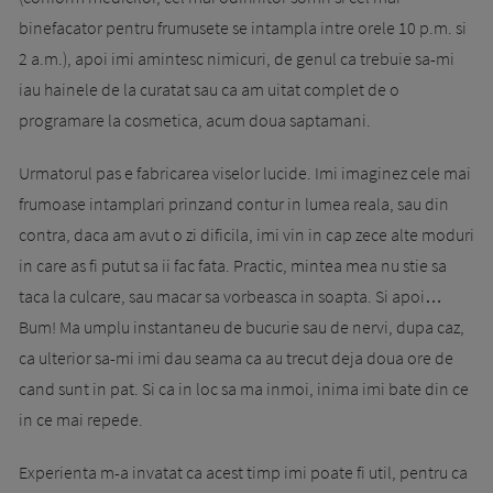
binefacator pentru frumusete se intampla intre orele 10 p.m. si
2 a.m.), apoi imi amintesc nimicuri, de genul ca trebuie sa-mi
iau hainele de la curatat sau ca am uitat complet de o
programare la cosmetica, acum doua saptamani.
Urmatorul pas e fabricarea viselor lucide. Imi imaginez cele mai
frumoase intamplari prinzand contur in lumea reala, sau din
contra, daca am avut o zi dificila, imi vin in cap zece alte moduri
in care as fi putut sa ii fac fata. Practic, mintea mea nu stie sa
taca la culcare, sau macar sa vorbeasca in soapta. Si apoi…
Bum! Ma umplu instantaneu de bucurie sau de nervi, dupa caz,
ca ulterior sa-mi imi dau seama ca au trecut deja doua ore de
cand sunt in pat. Si ca in loc sa ma inmoi, inima imi bate din ce
in ce mai repede.
Experienta m-a invatat ca acest timp imi poate fi util, pentru ca