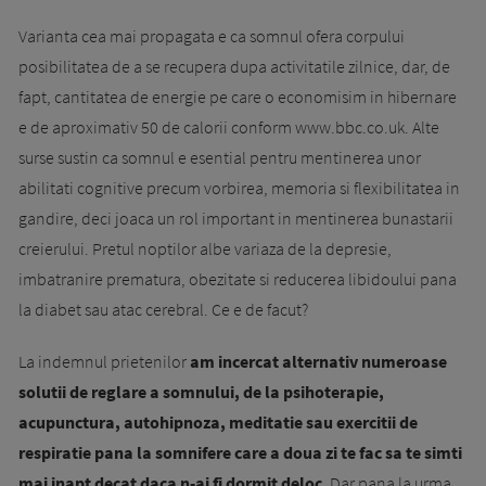
Varianta cea mai propagata e ca somnul ofera corpului
posibilitatea de a se recupera dupa activitatile zilnice, dar, de
fapt, cantitatea de energie pe care o economisim in hibernare
e de aproximativ 50 de calorii conform www.bbc.co.uk. Alte
surse sustin ca somnul e esential pentru mentinerea unor
abilitati cognitive precum vorbirea, memoria si flexibilitatea in
gandire, deci joaca un rol important in mentinerea bunastarii
creierului. Pretul noptilor albe variaza de la depresie,
imbatranire prematura, obezitate si reducerea libidoului pana
la diabet sau atac cerebral. Ce e de facut?
La indemnul prietenilor
am incercat alternativ numeroase
solutii de reglare a somnului, de la psihoterapie,
acupunctura, autohipnoza, meditatie sau exercitii de
respiratie pana la somnifere care a doua zi te fac sa te simti
mai inapt decat daca n-ai fi dormit deloc
. Dar pana la urma