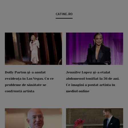
CATINE.RO
Dolly Parton și-a anulat
Jennifer Lopez și-a etalat
rezidența în Las Vegas. Cu ce
abdomenul tonifiat la 56 de ani.
probleme de sănătate se
Ce imagini a postat artista în
confruntă artista
mediul online