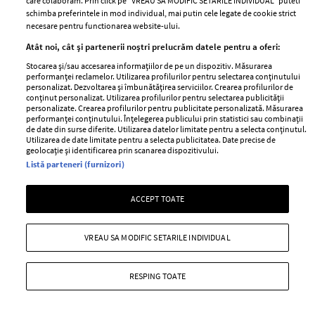
care colaboram. Prin click pe “VREAU SA MODIFIC SETARILE INDIVIDUAL” puteti
schimba preferintele in mod individual, mai putin cele legate de cookie strict
necesare pentru functionarea website-ului.
Atât noi, cât și partenerii noștri prelucrăm datele pentru a oferi:
Stocarea și/sau accesarea informațiilor de pe un dispozitiv. Măsurarea
MAI MULTE ARTICOLE
performanței reclamelor. Utilizarea profilurilor pentru selectarea conținutului
personalizat. Dezvoltarea și îmbunătățirea serviciilor. Crearea profilurilor de
conținut personalizat. Utilizarea profilurilor pentru selectarea publicității
personalizate. Crearea profilurilor pentru publicitate personalizată. Măsurarea
performanței conținutului. Înțelegerea publicului prin statistici sau combinații
de date din surse diferite. Utilizarea datelor limitate pentru a selecta conținutul.
Utilizarea de date limitate pentru a selecta publicitatea. Date precise de
geolocație și identificarea prin scanarea dispozitivului.
Listă parteneri (furnizori)
ACCEPT TOATE
ABONEAZĂ-TE LA NEWSLETTER
VREAU SA MODIFIC SETARILE INDIVIDUAL
Urmareste-ne pe:
RESPING TOATE