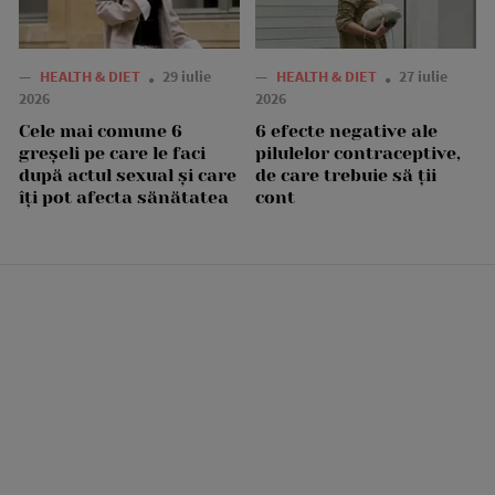
—
HEALTH & DIET
29 iulie
—
HEALTH & DIET
27 iulie
2026
2026
Cele mai comune 6
6 efecte negative ale
greșeli pe care le faci
pilulelor contraceptive,
după actul sexual și care
de care trebuie să ții
îți pot afecta sănătatea
cont