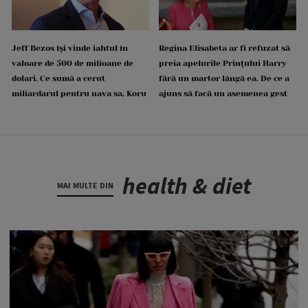
Jeff Bezos își vinde iahtul în
Regina Elisabeta ar fi refuzat să
valoare de 500 de milioane de
preia apelurile Prințului Harry
dolari. Ce sumă a cerut
fără un martor lângă ea. De ce a
miliardarul pentru nava sa, Koru
ajuns să facă un asemenea gest
health & diet
MAI MULTE DIN