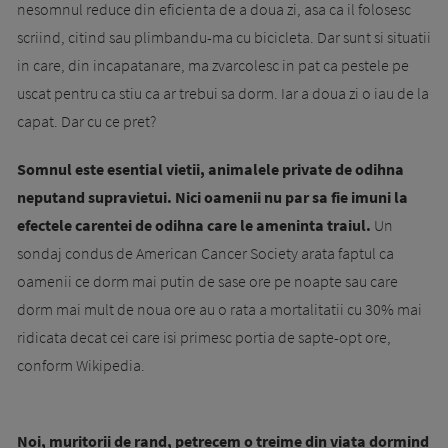
nesomnul reduce din eficienta de a doua zi, asa ca il folosesc
scriind, citind sau plimbandu-ma cu bicicleta. Dar sunt si situatii
in care, din incapatanare, ma zvarcolesc in pat ca pestele pe
uscat pentru ca stiu ca ar trebui sa dorm. Iar a doua zi o iau de la
capat. Dar cu ce pret?
Somnul este esential vietii, animalele private de odihna
neputand supravietui. Nici oamenii nu par sa fie imuni la
efectele carentei de odihna care le ameninta traiul.
Un
sondaj condus de American Cancer Society arata faptul ca
oamenii ce dorm mai putin de sase ore pe noapte sau care
dorm mai mult de noua ore au o rata a mortalitatii cu 30% mai
ridicata decat cei care isi primesc portia de sapte-opt ore,
conform Wikipedia.
Noi, muritorii de rand, petrecem o treime din viata dormind