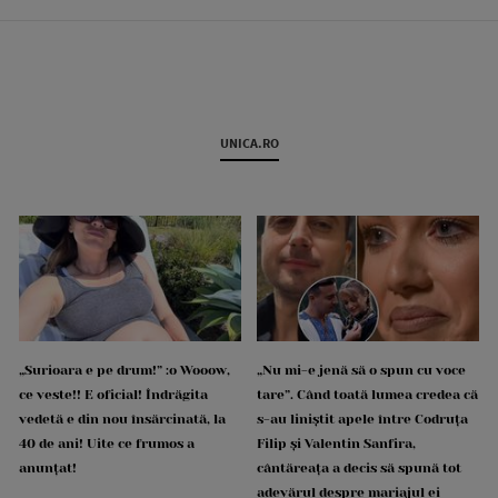
UNICA.RO
„Surioara e pe drum!” :o Wooow,
„Nu mi-e jenă să o spun cu voce
ce veste!! E oficial! Îndrăgita
tare”. Când toată lumea credea că
vedetă e din nou însărcinată, la
s-au liniștit apele între Codruța
40 de ani! Uite ce frumos a
Filip și Valentin Sanfira,
anunțat!
cântăreața a decis să spună tot
adevărul despre mariajul ei