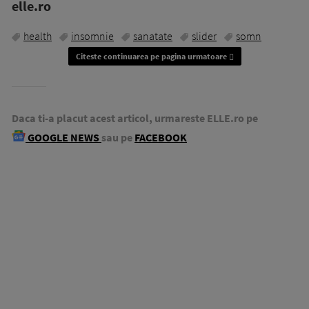
elle.ro
health
insomnie
sanatate
slider
somn
Citeste continuarea pe pagina urmatoare
Daca ti-a placut acest articol, urmareste ELLE.ro pe
GOOGLE NEWS
sau pe
FACEBOOK