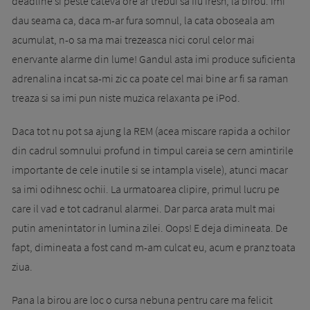
deadline si peste cateva ore ar trebui sa fiu fresh, la birou. Imi
dau seama ca, daca m-ar fura somnul, la cata oboseala am
acumulat, n-o sa ma mai trezeasca nici corul celor mai
enervante alarme din lume! Gandul asta imi produce suficienta
adrenalina incat sa-mi zic ca poate cel mai bine ar fi sa raman
treaza si sa imi pun niste muzica relaxanta pe iPod.
Daca tot nu pot sa ajung la REM (acea miscare rapida a ochilor
din cadrul somnului profund in timpul careia se cern amintirile
importante de cele inutile si se intampla visele), atunci macar
sa imi odihnesc ochii. La urmatoarea clipire, primul lucru pe
care il vad e tot cadranul alarmei. Dar parca arata mult mai
putin amenintator in lumina zilei. Oops! E deja dimineata. De
fapt, dimineata a fost cand m-am culcat eu, acum e pranz toata
ziua.
Pana la birou are loc o cursa nebuna pentru care ma felicit