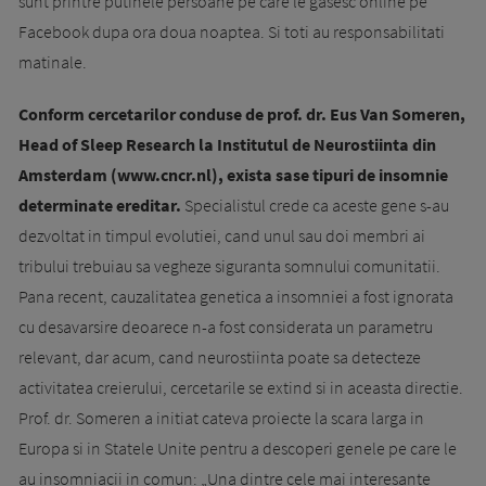
sunt printre putinele persoane pe care le gasesc online pe
Facebook dupa ora doua noaptea. Si toti au responsabilitati
matinale.
Conform cercetarilor conduse de prof. dr. Eus Van Someren,
Head of Sleep Research la Institutul de Neurostiinta din
Amsterdam (www.cncr.nl), exista sase tipuri de insomnie
determinate ereditar.
Specialistul crede ca aceste gene s-au
dezvoltat in timpul evolutiei, cand unul sau doi membri ai
tribului trebuiau sa vegheze siguranta somnului comunitatii.
Pana recent, cauzalitatea genetica a insomniei a fost ignorata
cu desavarsire deoarece n-a fost considerata un parametru
relevant, dar acum, cand neurostiinta poate sa detecteze
activitatea creierului, cercetarile se extind si in aceasta directie.
Prof. dr. Someren a initiat cateva proiecte la scara larga in
Europa si in Statele Unite pentru a descoperi genele pe care le
au insomniacii in comun: „Una dintre cele mai interesante