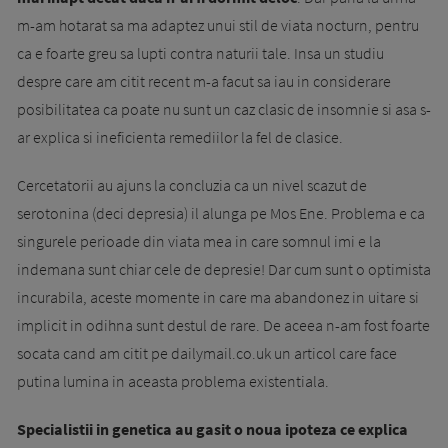
m-am hotarat sa ma adaptez unui stil de viata nocturn, pentru
ca e foarte greu sa lupti contra naturii tale. Insa un studiu
despre care am citit recent m-a facut sa iau in considerare
posibilitatea ca poate nu sunt un caz clasic de insomnie si asa s-
ar explica si ineficienta remediilor la fel de clasice.
Cercetatorii au ajuns la concluzia ca un nivel scazut de
serotonina (deci depresia) il alunga pe Mos Ene. Problema e ca
singurele perioade din viata mea in care somnul imi e la
indemana sunt chiar cele de depresie! Dar cum sunt o optimista
incurabila, aceste momente in care ma abandonez in uitare si
implicit in odihna sunt destul de rare. De aceea n-am fost foarte
socata cand am citit pe dailymail.co.uk un articol care face
putina lumina in aceasta problema existentiala.
Specialistii in genetica au gasit o noua ipoteza ce explica