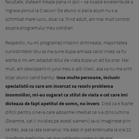
facultate, stateam treaza pana in zori – ce ocazie excelenta de a
ingrasa porcul la Craciun! De atunci si pana acum nu s-a
schimbat mare lucru, doar ca, fiind adult, am mai mult control
asupra programului meu cotidian.
Respectiv, nu-mi programez intalniri dimineata, majoritatea
cunostintelor stiu sa ma sune dupa-amiaza cand incep sa fiu
alerta si mi-am adaptat stilul de viata dupa un alt fus orar. Mai
mult, am descoperit in jurul meu si alti lilieci, asa ca nu ma simt
bizar atunci cand bantui.
Insa multe persoane, inclusiv
specialistii cu care am incercat sa rezolv problema
insomniilor, mi-au sugerat ca stilul de viata e cel care imi
dicteaza de fapt apetitul de somn, nu invers
. Cred ca e foarte
dificil pentru cineva care adoarme imediat ce s-a stins lumina
(Doamne, cat ii invidiez pe acesti oameni) sa-si imagineze prin
ce trec, asa ca iata scenariul: Ma asez in pat extenuata la ora 22
(conform medicilor, cel mai odihnitor somn si cel mai