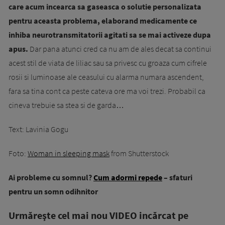
care acum incearca sa gaseasca o solutie personalizata
pentru aceasta problema, elaborand medicamente ce
inhiba neurotransmitatorii agitati sa se mai activeze dupa
apus.
Dar pana atunci cred ca nu am de ales decat sa continui
acest stil de viata de liliac sau sa privesc cu groaza cum cifrele
rosii si luminoase ale ceasului cu alarma numara ascendent,
fara sa tina cont ca peste cateva ore ma voi trezi. Probabil ca
cineva trebuie sa stea si de garda…
Text: Lavinia Gogu
Foto:
Woman in sleeping mask
from Shutterstock
Ai probleme cu somnul?
Cum adormi repede
– sfaturi
pentru un somn odihnitor
Urmăreşte cel mai nou VIDEO incărcat pe