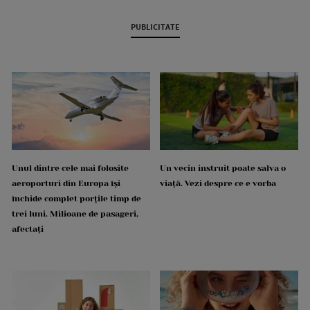
PUBLICITATE
Unul dintre cele mai folosite
Un vecin instruit poate salva o
aeroporturi din Europa își
viață. Vezi despre ce e vorba
închide complet porțile timp de
trei luni. Milioane de pasageri,
afectați