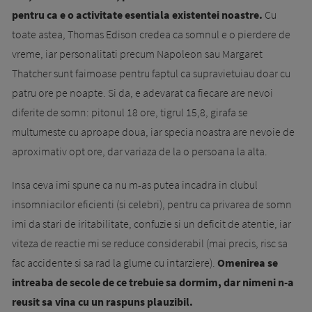
pentru ca e o activitate esentiala existentei noastre.
Cu
toate astea, Thomas Edison credea ca somnul e o pierdere de
vreme, iar personalitati precum Napoleon sau Margaret
Thatcher sunt faimoase pentru faptul ca supravietuiau doar cu
patru ore pe noapte. Si da, e adevarat ca fiecare are nevoi
diferite de somn: pitonul 18 ore, tigrul 15,8, girafa se
multumeste cu aproape doua, iar specia noastra are nevoie de
aproximativ opt ore, dar variaza de la o persoana la alta.
Insa ceva imi spune ca nu m-as putea incadra in clubul
insomniacilor eficienti (si celebri), pentru ca privarea de somn
imi da stari de iritabilitate, confuzie si un deficit de atentie, iar
viteza de reactie mi se reduce considerabil (mai precis, risc sa
fac accidente si sa rad la glume cu intarziere).
Omenirea se
intreaba de secole de ce trebuie sa dormim, dar nimeni n-a
reusit sa vina cu un raspuns plauzibil.