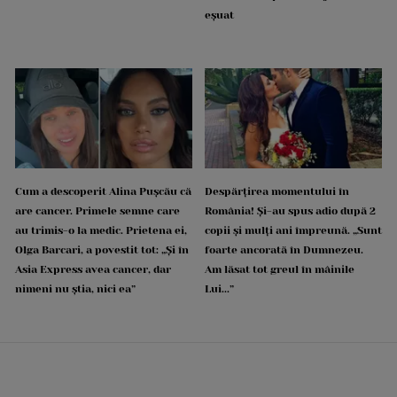
eșuat
Cum a descoperit Alina Pușcău că
Despărțirea momentului în
are cancer. Primele semne care
România! Și-au spus adio după 2
au trimis-o la medic. Prietena ei,
copii și mulți ani împreună. „Sunt
Olga Barcari, a povestit tot: „Și în
foarte ancorată în Dumnezeu.
Asia Express avea cancer, dar
Am lăsat tot greul în mâinile
nimeni nu știa, nici ea”
Lui...”