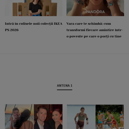
Intră în culisele noii colecții IKEA
Vara care te schimbă: cum
PS 2026
transformi fiecare amintire într-
o poveste pe care o porți cu tine
ANTENA 1