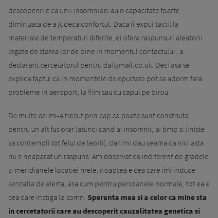
descoperiri e ca unii insomniaci au o capacitate foarte
diminuata de a judeca confortul. Daca ii expui tactil la
materiale de temperaturi diferite, ei ofera raspunsuri aleatorii
legate de starea lor de bine in momentul contactului', a
declarant cercetatorul pentru dailymail.co.uk. Deci asa se
explica faptul ca in momentele de epuizare pot sa adorm fara
probleme in aeroport, la film sau cu capul pe birou.
De multe ori mi-a trecut prin cap ca poate sunt construita
pentru un alt fus orar (atunci cand ai insomnii, ai timp si liniste
sa contempli tot felul de teorii), dar imi dau seama ca nici asta
nu e neaparat un raspuns. Am observat ca indiferent de gradele
si meridianele locatiei mele, noaptea e cea care imi induce
senzatia de alerta, asa cum pentru persoanele normale, tot ea e
cea care instiga la somn.
Speranta mea si a celor ca mine sta
in cercetatorii care au descoperit cauzalitatea genetica si