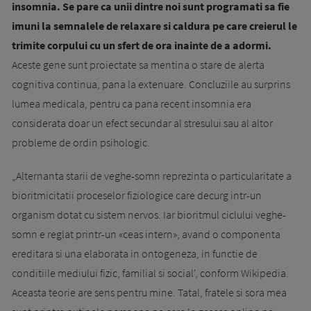
insomnia. Se pare ca unii dintre noi sunt programati sa fie
imuni la semnalele de relaxare si caldura pe care creierul le
trimite corpului cu un sfert de ora inainte de a adormi.
Aceste gene sunt proiectate sa mentina o stare de alerta
cognitiva continua, pana la extenuare. Concluziile au surprins
lumea medicala, pentru ca pana recent insomnia era
considerata doar un efect secundar al stresului sau al altor
probleme de ordin psihologic.
„Alternanta starii de veghe-somn reprezinta o particularitate a
bioritmicitatii proceselor fiziologice care decurg intr-un
organism dotat cu sistem nervos. Iar bioritmul ciclului veghe-
somn e reglat printr-un «ceas intern», avand o componenta
ereditara si una elaborata in ontogeneza, in functie de
conditiile mediului fizic, familial si social', conform Wikipedia.
Aceasta teorie are sens pentru mine. Tatal, fratele si sora mea