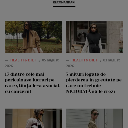
RECOMANDARI
—
HEALTH & DIET
05 august
—
HEALTH & DIET
03 august
2026
2026
17 dintre cele mai
7 mituri legate de
periculoase lucruri pe
pierderea în greutate pe
care știința le-a asociat
care nu trebuie
cu cancerul
NICIODATĂ să le crezi