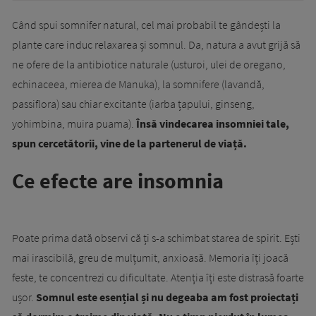
Când spui somnifer natural, cel mai probabil te gândești la
plante care induc relaxarea și somnul. Da, natura a avut grijă să
ne ofere de la antibiotice naturale (usturoi, ulei de oregano,
echinaceea, mierea de Manuka), la somnifere (lavandă,
passiflora) sau chiar excitante (iarba țapului, ginseng,
yohimbina, muira puama).
Însă vindecarea insomniei tale,
spun cercetătorii, vine de la partenerul de viață.
Ce efecte are insomnia
Poate prima dată observi că ți s-a schimbat starea de spirit. Ești
mai irascibilă, greu de mulțumit, anxioasă. Memoria îți joacă
feste, te concentrezi cu dificultate. Atenția îți este distrasă foarte
ușor.
Somnul este esențial și nu degeaba am fost proiectați