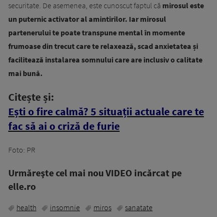
securitate. De asemenea, este cunoscut faptul că
mirosul este
un puternic activator al amintirilor. Iar mirosul
partenerului te poate transpune mental în momente
frumoase din trecut care te relaxează, scad anxietatea și
facilitează instalarea somnului care are inclusiv o calitate
mai bună.
Citește și:
Ești o fire calmă? 5 situații actuale care te
fac să ai o criză de furie
Foto: PR
Urmăreşte cel mai nou VIDEO incărcat pe
elle.ro
health
insomnie
miros
sanatate