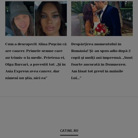
Cum a descoperit Alina Pușcău că
Despărțirea momentului în
are cancer. Primele semne care
România! Și-au spus adio după 2
au trimis-o la medic. Prietena ei,
copii și mulți ani împreună. „Sunt
Olga Barcari, a povestit tot: „Și în
foarte ancorată în Dumnezeu.
Asia Express avea cancer, dar
Am lăsat tot greul în mâinile
nimeni nu știa, nici ea”
Lui...”
CATINE.RO