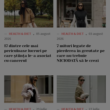
—
HEALTH & DIET
05 august
—
HEALTH & DIET
03 august
2026
2026
17 dintre cele mai
7 mituri legate de
periculoase lucruri pe
pierderea în greutate pe
care știința le-a asociat
care nu trebuie
cu cancerul
NICIODATĂ să le crezi
—
HEALTH & DIET
29 iulie
—
HEALTH & DIET
27 iulie