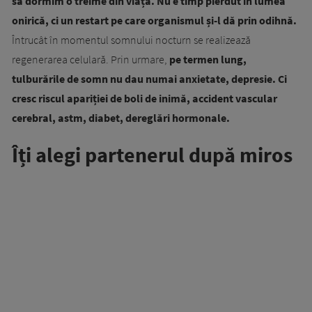
să dormim o treime din viață. Nu e timp pierdut în lumea
onirică, ci un restart pe care organismul și-l dă prin odihnă.
Întrucât în momentul somnului nocturn se realizează
regenerarea celulară. Prin urmare,
pe termen lung,
tulburările de somn nu dau numai anxietate, depresie. Ci
cresc riscul apariției de boli de inimă, accident vascular
cerebral, astm, diabet, dereglări hormonale.
Îți alegi partenerul după miros