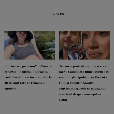
UNICA.RO
„Surioara e pe drum!” :o Wooow,
„Nu mi-e jenă să o spun cu voce
ce veste!! E oficial! Îndrăgita
tare”. Când toată lumea credea că
vedetă e din nou însărcinată, la
s-au liniștit apele între Codruța
40 de ani! Uite ce frumos a
Filip și Valentin Sanfira,
anunțat!
cântăreața a decis să spună tot
adevărul despre mariajul ei
eșuat