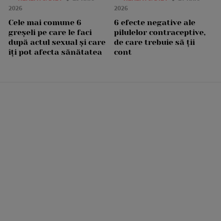
2026
2026
Cele mai comune 6
6 efecte negative ale
greșeli pe care le faci
pilulelor contraceptive,
după actul sexual și care
de care trebuie să ții
îți pot afecta sănătatea
cont