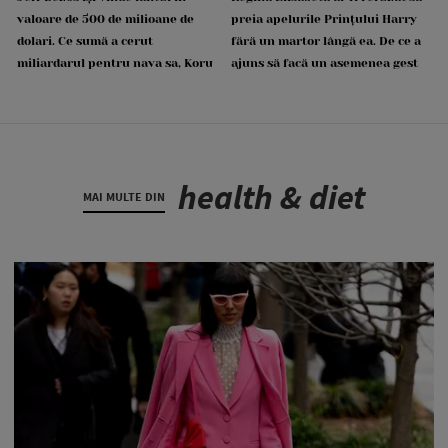
valoare de 500 de milioane de
preia apelurile Prințului Harry
dolari. Ce sumă a cerut
fără un martor lângă ea. De ce a
miliardarul pentru nava sa, Koru
ajuns să facă un asemenea gest
health & diet
MAI MULTE DIN