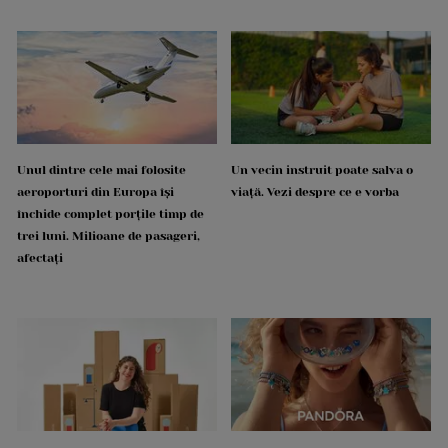
Unul dintre cele mai folosite
Un vecin instruit poate salva o
aeroporturi din Europa își
viață. Vezi despre ce e vorba
închide complet porțile timp de
trei luni. Milioane de pasageri,
afectați