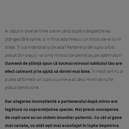
Ai văzut în diverse filme scene când după o despărțire ea
plângea fără oprire, și în final adormea cu un tricou de-al lui în
brațe. Ți s-a întâmplat și ție asta? Partenerul de cuplu a fost
plecat din oraș și i-ai simți mirosul pe pernă sau pe așternuturi?
Oamenii de știință spun că tocmai mirosul iubitului tău are
efect calmant și te ajută să dormi mai bine.
În mod cert nu ai
putea să formezi un cuplu cu cineva al cărui miros să nu fie
plăcut pentru tine.
Dar alegerea inconștientă a partenerului după miros are
legătură cu supraviețuirea speciei. Mai precis conceperea
de copii care au un sistem imunitar puternic. Cu cât ai gene
mai variate, cu atât ești mai avantajat în lupta împotriva