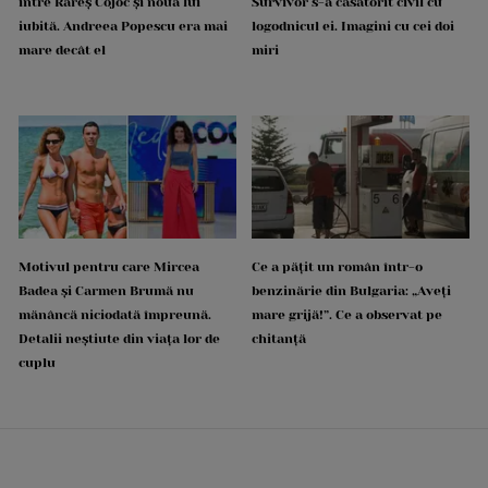
între Rareș Cojoc și noua lui
Survivor s-a căsătorit civil cu
iubită. Andreea Popescu era mai
logodnicul ei. Imagini cu cei doi
mare decât el
miri
Motivul pentru care Mircea
Ce a pățit un român într-o
Badea și Carmen Brumă nu
benzinărie din Bulgaria: „Aveți
mănâncă niciodată împreună.
mare grijă!”. Ce a observat pe
Detalii neștiute din viața lor de
chitanță
cuplu