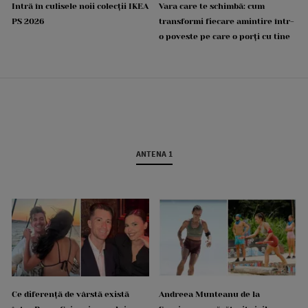
Intră în culisele noii colecții IKEA
Vara care te schimbă: cum
PS 2026
transformi fiecare amintire într-
o poveste pe care o porți cu tine
ANTENA 1
Ce diferență de vârstă există
Andreea Munteanu de la