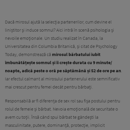
Dacă mirosul ajută la selecția partenerilor, cum devine el
liniștitor și induce somnul? Aici intră în scenă psihologia și
nevoile emoționale. Un studiu realizat în Canada, la
Universitatea din Columbia Britanică, și citat de Psychology
Today, demonstrează că
mirosul bărbatului iubit
îmbunătățește somnul și îi crește durata cu 9 minute/
noapte, adică peste o oră pe săptămână și 52 de ore pe an
.
Iar efectul calmant al mirosului partenerului este semnificativ
mai crescut pentru femei decât pentru bărbați.
Responsabilă ar fi diferența de sex rol sau fișa postului pentru
rolul de femeie și bărbat. Nevoia emoțională de securitate o
avem cu toții. Însă când spui bărbat te gândești la
masculinitate, putere, dominanță, protecție, implicit