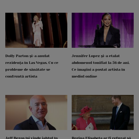
Dolly Parton și-a anulat
Jennifer Lopez și-a etalat
rezidența în Las Vegas. Cu ce
abdomenul tonifiat la 56 de ani.
probleme de sănătate se
Ce imagini a postat artista în
confruntă artista
mediul online
Jeff Bezos își vinde iahtul în
Regina Elisabeta ar fi refuzat să