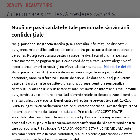
BEAUTY
BEAUTY TIPS
BE
țe
7 uleiuri care stimulează creșterea rapidă a
Ce
părului
de
Nouă ne pasă ca datele tale personale să rămână
confidențiale
Noi și partenerii noștri
594
stocăm și/sau accesăm informații pe dispozitivul
dvs., precum identificatorii cookie unici pentru prelucrarea datelor cu caracter
personal. Puteți accepta sau gestiona alegerile dvs. făcând clic mai jos sau în
orice moment, pe pagina cu politica de confidențialitate. Aceste alegeri vor fi
raportate partenerilor noștri și nu vă vor afecta navigarea.
Mai multe detalii
Noi si partenerii nostri (retelele de socializare si agentiile de publicitate
partenere, precum si furnizorii nostri de servicii de date analitice) prelucram
ELLE Style Awards
Termeni si conditii
date pentru a permite website-ului sa functioneze, pentru a personaliza
2024
continutul si anunturile publicitare afisate in functie de interesele si/sau profilul
Politica de
dvs., pentru a va oferi functionalitati aferente retelelor de socializare si pentru a
Despre ELLE
confidențialitate
analiza traficul pe website. Beneficiati de drepturile prevazute de art. 15-22 din
Romania
GDPR in legatura cu prelucrarea datelor cu caracter personal. Aceste drepturi pot
Politica de cookies
fi exercitate prin modalitatea indicata
aici
. Prin click pe “ACCEPT TOATE”,
Contact
Publicitate
acceptati folosirea tuturor Tehnologiilor de tip Cookie, care implica inclusiv
acceptul dvs. cu privire la stocarea/accesarea informatiilor de catre Vendor-ii cu
Abonamente
care colaboram. Prin click pe “VREAU SA MODIFIC SETARILE INDIVIDUAL” puteti
schimba preferintele in mod individual, mai putin cele legate de cookie strict
necesare pentru functionarea website-ului.