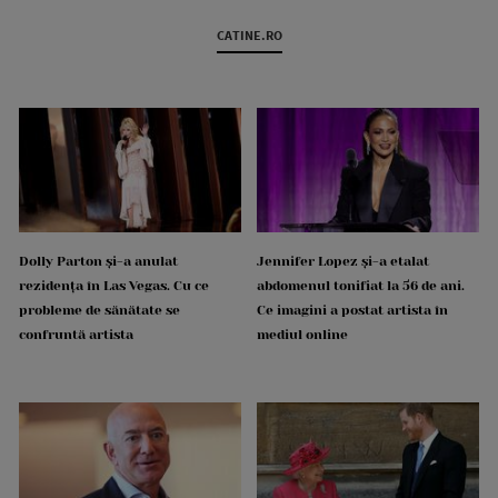
CATINE.RO
Dolly Parton și-a anulat
Jennifer Lopez și-a etalat
rezidența în Las Vegas. Cu ce
abdomenul tonifiat la 56 de ani.
probleme de sănătate se
Ce imagini a postat artista în
confruntă artista
mediul online