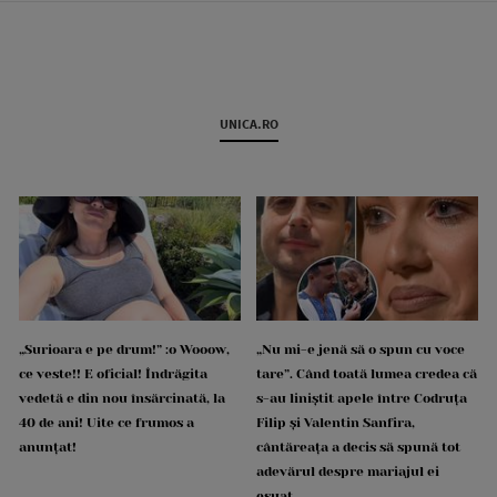
UNICA.RO
„Surioara e pe drum!” :o Wooow,
„Nu mi-e jenă să o spun cu voce
ce veste!! E oficial! Îndrăgita
tare”. Când toată lumea credea că
vedetă e din nou însărcinată, la
s-au liniștit apele între Codruța
40 de ani! Uite ce frumos a
Filip și Valentin Sanfira,
anunțat!
cântăreața a decis să spună tot
adevărul despre mariajul ei
eșuat