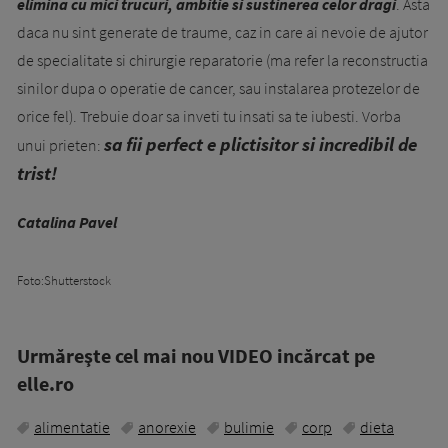
elimina cu mici trucuri, ambitie si sustinerea celor dragi
. Asta
daca nu sint generate de traume, caz in care ai nevoie de ajutor
de specialitate si chirurgie reparatorie (ma refer la reconstructia
sinilor dupa o operatie de cancer, sau instalarea protezelor de
orice fel). Trebuie doar sa inveti tu insati sa te iubesti. Vorba
s
a fii perfect e plictisitor si incredibil de
unui prieten:
trist!
Catalina Pavel
Foto:Shutterstock
Urmăreşte cel mai nou VIDEO incărcat pe
elle.ro
alimentatie
anorexie
bulimie
corp
dieta