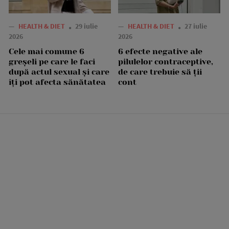
—
HEALTH & DIET
29 iulie
—
HEALTH & DIET
27 iulie
2026
2026
Cele mai comune 6
6 efecte negative ale
greșeli pe care le faci
pilulelor contraceptive,
după actul sexual și care
de care trebuie să ții
îți pot afecta sănătatea
cont