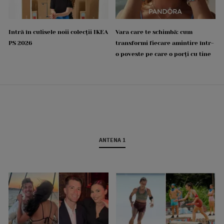
Intră în culisele noii colecții IKEA
Vara care te schimbă: cum
PS 2026
transformi fiecare amintire într-
o poveste pe care o porți cu tine
ANTENA 1