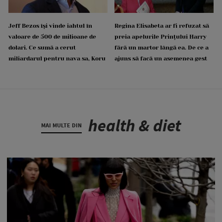
Jeff Bezos își vinde iahtul în
Regina Elisabeta ar fi refuzat să
valoare de 500 de milioane de
preia apelurile Prințului Harry
dolari. Ce sumă a cerut
fără un martor lângă ea. De ce a
miliardarul pentru nava sa, Koru
ajuns să facă un asemenea gest
health & diet
MAI MULTE DIN