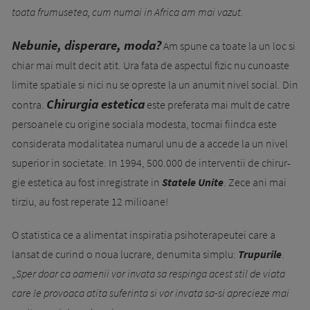
toata frumusetea, cum numai in Africa am mai vazut.
Nebunie, disperare, moda?
Am spune ca toate la un loc si
chiar mai mult decit atit. Ura fata de aspectul fizic nu cunoaste
limite spatiale si nici nu se opreste la un anumit nivel social. Din
Chirurgia estetica
contra.
este preferata mai mult de catre
persoanele cu origine sociala modesta, tocmai fiindca este
considerata modalitatea numarul unu de a accede la un nivel
superior in societate. In 1994, 500.000 de interventii de chirur­
gie estetica au fost inregistrate in
Statele Unite
. Zece ani mai
tirziu, au fost reperate 12 milioane!
O statistica ce a alimentat inspiratia psihoterapeutei care a
lansat de curind o noua lucrare, denumita simplu:
Trupurile
.
„
Sper doar ca oamenii vor invata sa respinga acest stil de viata
care le provoaca atita suferinta si vor invata sa-si aprecieze mai