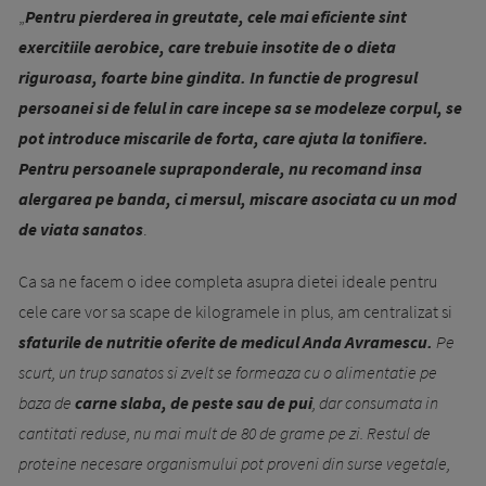
„
Pentru pierderea in greutate, cele mai eficiente sint
exercitiile aerobice, care trebuie insotite de o dieta
riguroasa, foarte bine gindita. In functie de progresul
persoanei si de felul in care incepe sa se modeleze corpul, se
pot introduce miscarile de forta, care ajuta la tonifiere.
Pentru persoanele supraponderale, nu recomand insa
alergarea pe banda, ci mersul, miscare asociata cu un mod
de viata sanatos
.
Ca sa ne facem o idee completa asupra dietei ideale pentru
cele care vor sa scape de kilogramele in plus, am centralizat si
sfaturile de nutritie oferite de medicul Anda Avramescu.
Pe
scurt, un trup sanatos si zvelt se formeaza cu o alimentatie pe
baza de
carne slaba, de peste sau de pui
, dar consumata in
cantitati reduse, nu mai mult de 80 de grame pe zi. Restul de
proteine necesare organismului pot proveni din surse vegetale,