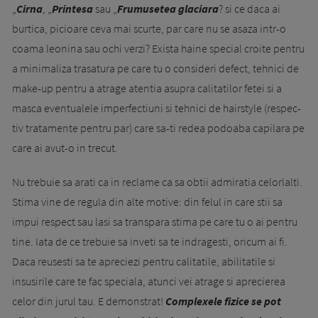
„
Cirna
, „
Printesa
sau „
Fru­musetea glaciara
? si ce daca ai
burtica, picioare ceva mai scurte, par care nu se asaza intr-o
coama leonina sau ochi verzi? Exista haine special croite pentru
a minimaliza trasatura pe care tu o consideri defect, tehnici de
make-up pentru a atrage atentia asupra calitatilor fetei si a
masca eventualele imperfectiuni si tehnici de hairstyle (res­pec­
tiv tratamente pentru par) care sa-ti redea podoaba capilara pe
care ai avut-o in trecut.
Nu trebuie sa arati ca in reclame ca sa obtii admiratia celorlalti.
Stima vine de regula din alte motive: din felul in care stii sa
impui respect sau lasi sa transpara stima pe care tu o ai pentru
tine. Iata de ce trebuie sa inveti sa te indragesti, oricum ai fi.
Daca reusesti sa te apreciezi pentru calitatile, abilitatile si
insusirile care te fac speciala, atunci vei atrage si aprecierea
celor din jurul tau. E demonstrat!
Com­plexele fizice se pot