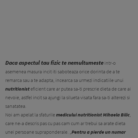
Daca aspectul tau fizic te nemultumeste
intr-o
asemenea masura incit iti saboteaza orice dorinta de a te
remarca sau a te adapta, incearca sa urmezi indicatiile unui
nutritionist
eficient care ar putea sa-ti prescrie dieta de care ai
nevoie, astfel incit sa ajungi la silueta visata fara sa-ti alterezi si
sanatatea.
Noi am apelat la sfaturile
medicului nutritionist Mihaela Bilic
,
care ne-a descris pas cu pas cam cum ar trebui sa arate dieta
unei persoane supraponderale. „
Pentru a pierde un numar