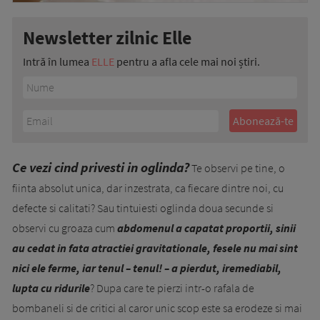
Newsletter zilnic Elle
Intră în lumea
ELLE
pentru a afla cele mai noi știri.
Ce vezi cind privesti in oglinda?
Te observi pe tine, o
fiinta absolut unica, dar inzestrata, ca fiecare dintre noi, cu
defecte si calitati? Sau tintuiesti oglinda doua secunde si
observi cu groaza cum
abdomenul a capatat proportii, sinii
au cedat in fata atractiei gravitationale, fesele nu mai sint
nici ele ferme, iar tenul – tenul! – a pierdut, iremediabil,
lupta cu ridurile
? Dupa care te pierzi intr-o rafala de
bombaneli si de critici al caror unic scop este sa erodeze si mai