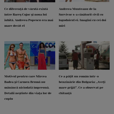
Ce diferență de vârstă există
Andreea Munteanu de la
între Rareș Cojoc și noua lui
Survivor s-a căsătorit civil cu
iubită. Andreea Popescu era mai
logodnicul ei. Imagini cu cei doi
mare decât el
miri
Motivul pentru care Mircea
Ce a pățit un român într-o
Badea și Carmen Brumă nu
benzinărie din Bulgaria: „Aveți
mănâncă niciodată împreună.
mare grijă!”. Ce a observat pe
Detalii neștiute din viața lor de
chitanță
cuplu