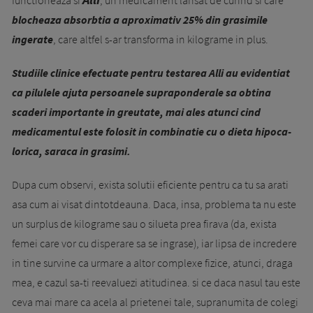
blocheaza absorbtia a aproximativ 25% din grasimile
ingerate
, care altfel s-ar transforma in kilograme in plus.
Studiile clinice efectuate pentru testarea Alli au evidentiat
ca pilulele ajuta persoanele supraponderale sa obtina
scaderi im­portante in greutate, mai ales atunci cind
medicamentul este folosit in combinatie cu o dieta hipo­­ca­
lorica, saraca in grasimi.
Dupa cum observi, exista solutii eficiente pentru ca tu sa arati
asa cum ai visat dintotdeauna. Daca, insa, problema ta nu este
un surplus de kilograme sau o silueta prea firava (da, exista
femei care vor cu dispe­rare sa se ingrase), iar lipsa de in­cre­dere
in tine survine ca urmare a altor comple­xe fizice, atunci, draga
mea, e cazul sa-ti reevaluezi atitudinea. si ce daca nasul tau este
ceva mai mare ca acela al prietenei tale, su­pra­numita de colegi