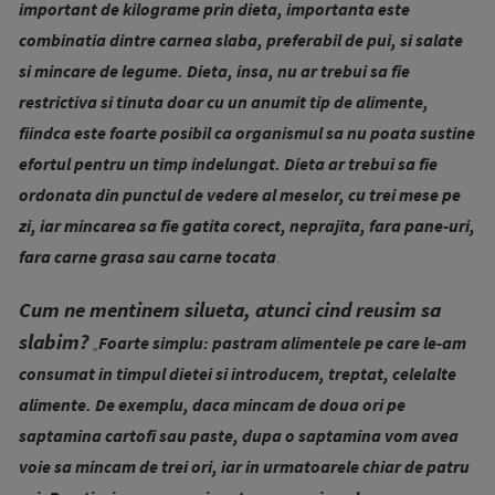
important de kilograme prin dieta, importanta este
combinatia dintre carnea slaba, preferabil de pui, si salate
si mincare de legume. Dieta, insa, nu ar trebui sa fie
restrictiva si tinuta doar cu un anumit tip de alimente,
fiindca este foarte po­sibil ca organismul sa nu poata sustine
efortul pentru un timp indelungat. Dieta ar trebui sa fie
ordonata din punctul de ve­dere al meselor, cu trei mese pe
zi, iar min­carea sa fie gatita corect, neprajita, fa­ra pane-uri,
fara carne grasa sau carne tocata
.
Cum ne mentinem silueta, atunci cind reusim sa
slabim?
„
Foarte simplu: pastram alimentele pe care le-am
consu­mat in timpul dietei si introducem, treptat, celelalte
alimente. De exemplu, daca mincam de doua ori pe
saptamina cartofi sau paste, dupa o saptamina vom a­vea
voie sa mincam de trei ori, iar in urmatoarele chiar de patru