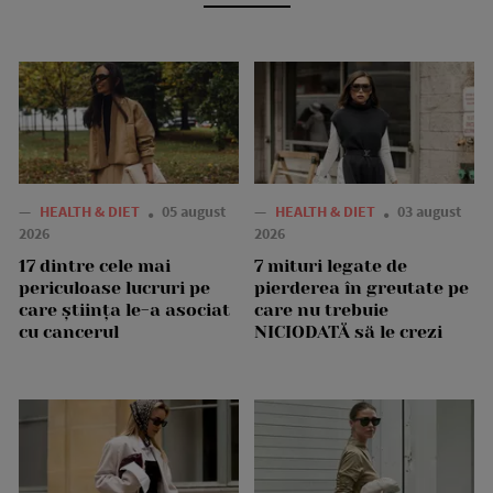
—
HEALTH & DIET
05 august
—
HEALTH & DIET
03 august
2026
2026
17 dintre cele mai
7 mituri legate de
periculoase lucruri pe
pierderea în greutate pe
care știința le-a asociat
care nu trebuie
cu cancerul
NICIODATĂ să le crezi