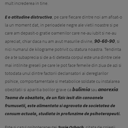
mult increderea in tine.
E o atitudine distructiva
, pe care fiecare dintre noi am afisat-o
la un moment dat, in perioadele negre ale vietii noastre si pe
care am depasit-o gratie oamenilor care ne-au iubit si ne-au
90-60-90
apreciat, chiar daca nu am avut masurile divine,
, si
nici numarul de kilograme potrivit cu statura noastra. Tendinta
de a te subaprecia si de a-ti detesta corpul este una dintre cele
mai intilnite greseli pe care le pot face femeile din ziua de azi si
totodata unul dintre factorii declansatori ai dereglarilor
psihice, comportamentale si metabolice soldate cu instalarea
bulimia
anorexia
obezitatii si aparitia bolilor grave ca
sau
.
Teama de obezitate, de un fizic iesit din canoanele
frumusetii, este alimentata si agravata de societatea de
consum actuala, studiata in profunzime de psihote­rapeuti.
Este si cazul psihoterapeutei
Susie Orbach
, citata de colegii