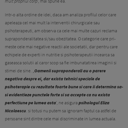
mult propriul corp
', mai spune ea.
Intr-o alta ordine de idei, daca am analiza profilul celor care
apeleaza cel mai mult la interventii chirurgicale sau
psihoterapeuti, am observa ca cele mai multe cazuri reclama
supraponderalitatea si/sau obezitatea. O categorie care pri­
mes­te cele mai negative reactii ale societatii, dar pentru care
echipele de experti in nutritie si psihoterapeutii incearca sa
gaseasca solutii al caror scop sa fie imbunatatirea imaginii si
stimei de sine. „
Oamenii supraponderali au o parere
negativa despre ei, dar exista tehnici speciale de
psihoterapie cu rezultate foarte bune si care ii determina sa-
si evidentieze punctele forte si sa accepte ca nu exista
perfectiune pe lumea asta
', ne asigura
psihologul Eliza
Nicolaescu
. si totusi nu putem sa ignoram faptul ca astfel de
persoane sint dintre cele mai discriminate in lumea actuala.