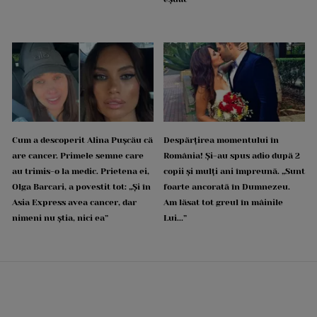
Cum a descoperit Alina Pușcău că
Despărțirea momentului în
are cancer. Primele semne care
România! Și-au spus adio după 2
au trimis-o la medic. Prietena ei,
copii și mulți ani împreună. „Sunt
Olga Barcari, a povestit tot: „Și în
foarte ancorată în Dumnezeu.
Asia Express avea cancer, dar
Am lăsat tot greul în mâinile
nimeni nu știa, nici ea”
Lui...”