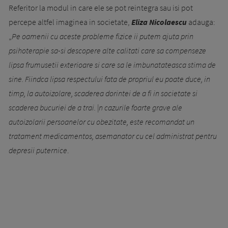
Referitor la modul in care ele se pot reintegra sau isi pot
percepe altfel imaginea in societate,
Eliza Nicolaescu
adauga:
„
Pe oamenii cu aceste probleme fizice ii putem ajuta prin
psihoterapie sa-si descopere alte calitati care sa compenseze
lipsa frumusetii exterioare si care sa le imbunatateasca stima de
sine. Fiindca lipsa respectului fata de propriul eu poate duce, in
timp, la autoizolare, scaderea dorintei de a fi in societate si
scaderea bucuriei de a trai. |n ca­zu­rile foarte grave ale
autoizolarii persoanelor cu obezitate, este recomandat un
tratament medicamentos, asemanator cu cel administrat pentru
depresii puternice
.