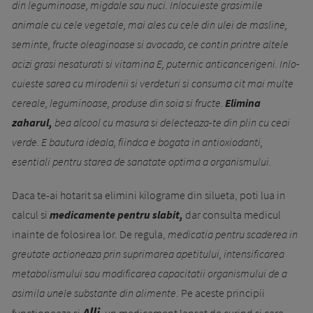
din leguminoase, migdale sau nuci. Inlo­cuieste grasimile
animale cu cele vegetale, mai ales cu cele din ulei de masline,
seminte, fructe oleaginoa­se si avocado, ce contin printre altele
acizi grasi ne­saturati si vitamina E, puternic anticancerigeni. Inlo­­
cuieste sarea cu mirodenii si verdeturi si consuma cit mai multe
cereale, leguminoase, produse din soia si fructe.
Elimina
zaharul,
bea alcool cu masura si de­lecteaza-te din plin cu ceai
verde. E bautura ideala, fiindca e bogata in antioxiodanti,
esentiali pentru sta­rea de sanatate optima a organismului.
Daca te-ai hotarit sa elimini kilograme din silueta, poti lua in
calcul si
medicamente pentru slabit,
dar consulta medicul
inainte de folosirea lor. De regula,
medicatia pentru scaderea in
greutate actioneaza prin suprimarea apetitului, intensificarea
metabolismului sau modificarea capacitatii organismului de a
asimila unele substante din alimente
. Pe aceste principii
Alli
functioneaza si
, un medicament lansat de curind si care