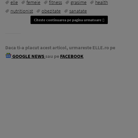
elle
femeie
fitness
grasime
health
nutritionist
obezitate
sanatate
Citeste continuarea pe pagina urmatoare
Daca ti-a placut acest articol, urmareste ELLE.ro pe
GOOGLE NEWS
sau pe
FACEBOOK