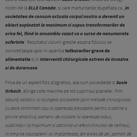
nostri de la
ELLE Canada
, si care marturiseste stupefiata ca „
in
societatea de consum actuala corpul nostru a devenit un
obiect exploatat la maximum si supus transformarilor de
orice fel, fiind in ansamblu vazut ca o sursa de nenumarate
suferinte
'. Rezultatul viziunii gresite asupra fizicului se
concretizeaza apoi in aparitia
tulburarilor grave de
alimentatie
si in
interventii chirurgicale extrem de invazive
si de dureroase
.
Frica de un aspect fizic dizgratios, asa cum povesteste si
Susie
Orbach
, atinge cote maxime pe tot cuprinsul pla­netei.
Prin
absurd, asiaticii isi alungesc picioarele (prin metode chirurgicale)
cu zece centimetri sau isi opereaza pleoapele pentru a obtine o
privire atractiva; oamenii de culoare isi opereaza nasul,
subtiindu-l la maximum si obtinind un efect chinuitor de nefiresc,
in timp ce caucazienii isi implanteaza, din exces de zel, pometi de