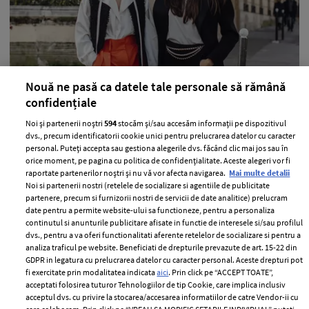
Nouă ne pasă ca datele tale personale să rămână
10 lucruri pe care le au în comun dietele
confidențiale
care chiar dau rezultate
Noi și partenerii noștri
594
stocăm și/sau accesăm informații pe dispozitivul
—
HEALTH & DIET
22 iulie 2026
dvs., precum identificatorii cookie unici pentru prelucrarea datelor cu caracter
personal. Puteți accepta sau gestiona alegerile dvs. făcând clic mai jos sau în
Atunci când vine vorba despre diete, există foarte multe
orice moment, pe pagina cu politica de confidențialitate. Aceste alegeri vor fi
idei conflictuale în ceea ce privește alegerile produselor
raportate partenerilor noștri și nu vă vor afecta navigarea.
Mai multe detalii
Noi si partenerii nostri (retelele de socializare si agentiile de publicitate
ori care este cea mai bună soluție de a pierde în
partenere, precum si furnizorii nostri de servicii de date analitice) prelucram
greutate.
date pentru a permite website-ului sa functioneze, pentru a personaliza
continutul si anunturile publicitare afisate in functie de interesele si/sau profilul
+ MAI MULTE
dvs., pentru a va oferi functionalitati aferente retelelor de socializare si pentru a
analiza traficul pe website. Beneficiati de drepturile prevazute de art. 15-22 din
GDPR in legatura cu prelucrarea datelor cu caracter personal. Aceste drepturi pot
fi exercitate prin modalitatea indicata
aici
. Prin click pe “ACCEPT TOATE”,
acceptati folosirea tuturor Tehnologiilor de tip Cookie, care implica inclusiv
acceptul dvs. cu privire la stocarea/accesarea informatiilor de catre Vendor-ii cu