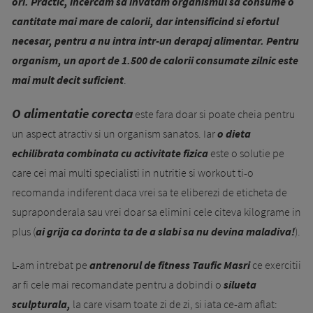
ori. Practic, in­cercam sa invatam organismul sa consume o
cantitate mai mare de calorii, dar intensificind si efortul
necesar, pentru a nu intra intr-un derapaj alimentar. Pentru
organism, un aport de 1.500 de calorii consumate zilnic este
mai mult decit suficient
.
O alimentatie corecta
este fara doar si poate cheia pentru
un aspect atractiv si un organism sanatos. Iar
o dieta
echilibrata combinata cu activitate fizica
este o solutie pe
care cei mai multi specialisti in nutritie si workout ti-o
recomanda indiferent daca vrei sa te eliberezi de eticheta de
supraponderala sau vrei doar sa elimini cele citeva kilograme in
plus (
ai grija ca dorinta ta de a slabi sa nu devina maladiva!
).
L-am intrebat pe
antrenorul de fitness Taufic Masri
ce exercitii
ar fi cele mai recomandate pentru a dobindi o
silueta
sculpturala,
la care visam toate zi de zi, si iata ce-am aflat: