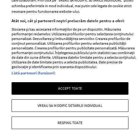
care colaboram. Prin click pe “VREAU SA MODIFIC SETARILE INDIVIDUAL” puteti
schimba preferintele in mod individual, mai putin cele legate de cookie strict
necesare pentru functionarea website-ului.
Atât noi, cât și partenerii noștri prelucrăm datele pentru a oferi:
Stocarea și/sau accesarea informațiilor de pe un dispozitiv. Măsurarea
performanței reclamelor. Utilizarea profilurilor pentru selectarea conținutului
personalizat. Dezvoltarea și îmbunătățirea serviciilor. Crearea profilurilor de
conținut personalizat. Utilizarea profilurilor pentru selectarea publicității
personalizate. Crearea profilurilor pentru publicitate personalizată. Măsurarea
performanței conținutului. Înțelegerea publicului prin statistici sau combinații
de date din surse diferite. Utilizarea datelor limitate pentru a selecta conținutul.
10 moduri simple prin care îți poți
Utilizarea de date limitate pentru a selecta publicitatea. Date precise de
geolocație și identificarea prin scanarea dispozitivului.
detoxifia organismul în fiecare zi
Listă parteneri (furnizori)
—
HEALTH & DIET
22 iulie 2026
Probabil când te gândești la detoxifiere te gândești
ACCEPT TOATE
automat la sucuri sau tot felul de diete, însă nu este
nevoie de măsuri atât de drastice pentru a-ți ajuta
VREAU SA MODIFIC SETARILE INDIVIDUAL
organismul, așa că ți-am pregătit 10 metode pe care le
poți încerca.
RESPING TOATE
+ MAI MULTE