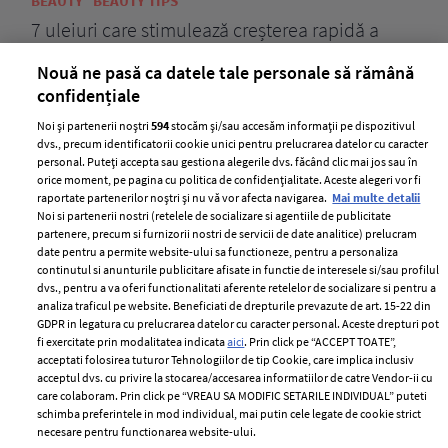
BEAUTY
BEAUTY TIPS
BE
țe
7 uleiuri care stimulează creșterea rapidă a
Ce
părului
de
Nouă ne pasă ca datele tale personale să rămână
confidențiale
Noi și partenerii noștri
594
stocăm și/sau accesăm informații pe dispozitivul
dvs., precum identificatorii cookie unici pentru prelucrarea datelor cu caracter
personal. Puteți accepta sau gestiona alegerile dvs. făcând clic mai jos sau în
orice moment, pe pagina cu politica de confidențialitate. Aceste alegeri vor fi
raportate partenerilor noștri și nu vă vor afecta navigarea.
Mai multe detalii
Noi si partenerii nostri (retelele de socializare si agentiile de publicitate
partenere, precum si furnizorii nostri de servicii de date analitice) prelucram
ELLE Style Awards
Termeni si conditii
date pentru a permite website-ului sa functioneze, pentru a personaliza
2024
continutul si anunturile publicitare afisate in functie de interesele si/sau profilul
Politica de
dvs., pentru a va oferi functionalitati aferente retelelor de socializare si pentru a
Despre ELLE
confidențialitate
analiza traficul pe website. Beneficiati de drepturile prevazute de art. 15-22 din
Romania
GDPR in legatura cu prelucrarea datelor cu caracter personal. Aceste drepturi pot
Politica de cookies
fi exercitate prin modalitatea indicata
aici
. Prin click pe “ACCEPT TOATE”,
Contact
Publicitate
acceptati folosirea tuturor Tehnologiilor de tip Cookie, care implica inclusiv
acceptul dvs. cu privire la stocarea/accesarea informatiilor de catre Vendor-ii cu
Abonamente
care colaboram. Prin click pe “VREAU SA MODIFIC SETARILE INDIVIDUAL” puteti
schimba preferintele in mod individual, mai putin cele legate de cookie strict
necesare pentru functionarea website-ului.