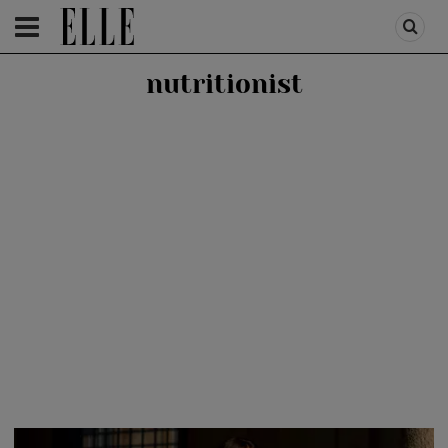
HOMEPAGE
/
HEALTH & DIET
/
HEALTH
nutritionist