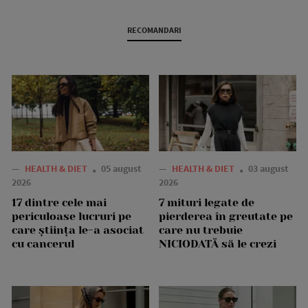
RECOMANDARI
—
HEALTH & DIET
05 august
—
HEALTH & DIET
03 august
2026
2026
17 dintre cele mai
7 mituri legate de
periculoase lucruri pe
pierderea în greutate pe
care știința le-a asociat
care nu trebuie
cu cancerul
NICIODATĂ să le crezi