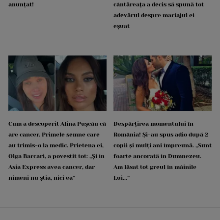
anunțat!
cântăreața a decis să spună tot
adevărul despre mariajul ei
eșuat
Cum a descoperit Alina Pușcău că
Despărțirea momentului în
are cancer. Primele semne care
România! Și-au spus adio după 2
au trimis-o la medic. Prietena ei,
copii și mulți ani împreună. „Sunt
Olga Barcari, a povestit tot: „Și în
foarte ancorată în Dumnezeu.
Asia Express avea cancer, dar
Am lăsat tot greul în mâinile
nimeni nu știa, nici ea”
Lui...”