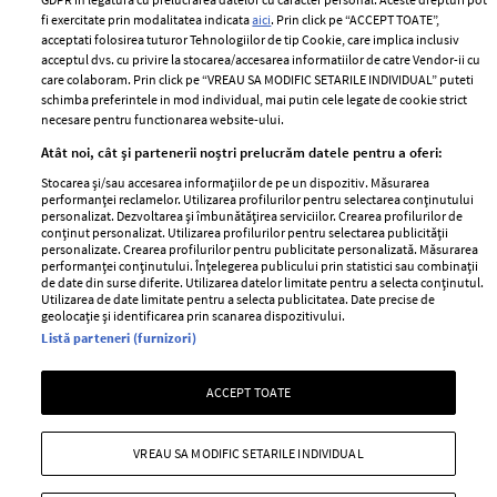
Politica de cookies
fi exercitate prin modalitatea indicata
aici
. Prin click pe “ACCEPT TOATE”,
Contact
Publicitate
acceptati folosirea tuturor Tehnologiilor de tip Cookie, care implica inclusiv
acceptul dvs. cu privire la stocarea/accesarea informatiilor de catre Vendor-ii cu
Abonamente
care colaboram. Prin click pe “VREAU SA MODIFIC SETARILE INDIVIDUAL” puteti
schimba preferintele in mod individual, mai putin cele legate de cookie strict
necesare pentru functionarea website-ului.
Stiri
Libertatea pentru
Atât noi, cât și partenerii noștri prelucrăm datele pentru a oferi:
femei
GSP
Stocarea și/sau accesarea informațiilor de pe un dispozitiv. Măsurarea
Viva
performanței reclamelor. Utilizarea profilurilor pentru selectarea conținutului
Unica
personalizat. Dezvoltarea și îmbunătățirea serviciilor. Crearea profilurilor de
Avantaje
conținut personalizat. Utilizarea profilurilor pentru selectarea publicității
Baby
personalizate. Crearea profilurilor pentru publicitate personalizată. Măsurarea
Retete practice
performanței conținutului. Înțelegerea publicului prin statistici sau combinații
Retete
de date din surse diferite. Utilizarea datelor limitate pentru a selecta conținutul.
Utilizarea de date limitate pentru a selecta publicitatea. Date precise de
geolocație și identificarea prin scanarea dispozitivului.
Pariază responsabil! Decizia ONJN nr. 821/25.09.2025.
Listă parteneri (furnizori)
Jocurile de noroc sunt interzise minorilor.
ACCEPT TOATE
Copyright © 2026 Ringier Romania SRL
VREAU SA MODIFIC SETARILE INDIVIDUAL