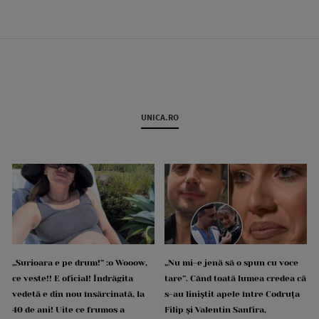
UNICA.RO
„Surioara e pe drum!” :o Wooow,
„Nu mi-e jenă să o spun cu voce
ce veste!! E oficial! Îndrăgita
tare”. Când toată lumea credea că
vedetă e din nou însărcinată, la
s-au liniștit apele între Codruța
40 de ani! Uite ce frumos a
Filip și Valentin Sanfira,