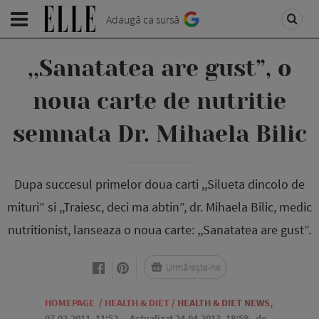
Adaugă ca sursă
,,Sanatatea are gust”, o
noua carte de nutritie
semnata Dr. Mihaela Bilic
Dupa succesul primelor doua carti ,,Silueta dincolo de
mituri” si ,,Traiesc, deci ma abtin”, dr. Mihaela Bilic, medic
nutritionist, lanseaza o noua carte: ,,Sanatatea are gust”.
Urmărește-ne
HOMEPAGE
/
HEALTH & DIET
/
HEALTH & DIET NEWS
,
07.02.2011, 11:52
. Actualizat 24.04.2013, 18:59,
de