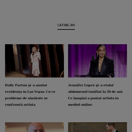
CATINE.RO
Dolly Parton și-a anulat
Jennifer Lopez și-a etalat
rezidența în Las Vegas. Cu ce
abdomenul tonifiat la 56 de ani.
probleme de sănătate se
Ce imagini a postat artista în
confruntă artista
mediul online