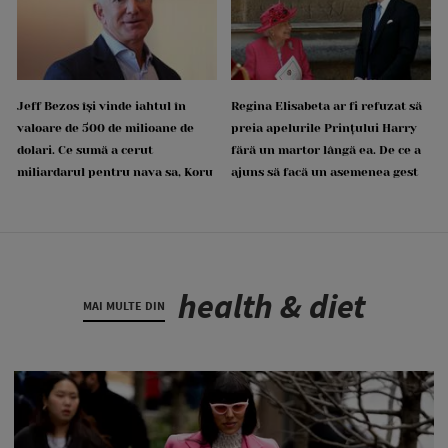
Jeff Bezos își vinde iahtul în
Regina Elisabeta ar fi refuzat să
valoare de 500 de milioane de
preia apelurile Prințului Harry
dolari. Ce sumă a cerut
fără un martor lângă ea. De ce a
miliardarul pentru nava sa, Koru
ajuns să facă un asemenea gest
health & diet
MAI MULTE DIN