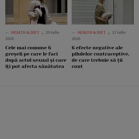
—
HEALTH & DIET
29 iulie
—
HEALTH & DIET
27 iulie
2026
2026
Cele mai comune 6
6 efecte negative ale
greșeli pe care le faci
pilulelor contraceptive,
după actul sexual și care
de care trebuie să ții
îți pot afecta sănătatea
cont