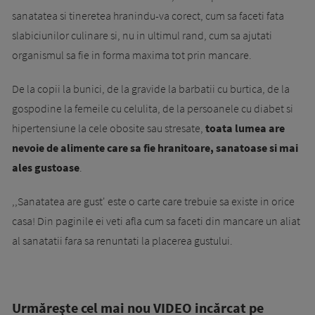
sanatatea si tineretea hranindu-va corect, cum sa faceti fata
slabiciunilor culinare si, nu in ultimul rand, cum sa ajutati
organismul sa fie in forma maxima tot prin mancare.
De la copii la bunici, de la gravide la barbatii cu burtica, de la
gospodine la femeile cu celulita, de la persoanele cu diabet si
hipertensiune la cele obosite sau stresate,
toata lumea are
nevoie de alimente care sa fie hranitoare, sanatoase si mai
ales gustoase
.
,,Sanatatea are gust' este o carte care trebuie sa existe in orice
casa! Din paginile ei veti afla cum sa faceti din mancare un aliat
al sanatatii fara sa renuntati la placerea gustului.
Urmăreşte cel mai nou VIDEO incărcat pe