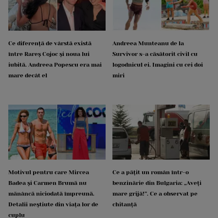
Ce diferență de vârstă există
Andreea Munteanu de la
între Rareș Cojoc și noua lui
Survivor s-a căsătorit civil cu
iubită. Andreea Popescu era mai
logodnicul ei. Imagini cu cei doi
mare decât el
miri
Motivul pentru care Mircea
Ce a pățit un român într-o
Badea și Carmen Brumă nu
benzinărie din Bulgaria: „Aveți
mănâncă niciodată împreună.
mare grijă!”. Ce a observat pe
Detalii neștiute din viața lor de
chitanță
cuplu