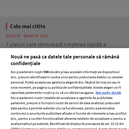
Cele mai citite
BEAUTY
BEAUTY TIPS
BE
țe
7 uleiuri care stimulează creșterea rapidă a
Ce
părului
de
Nouă ne pasă ca datele tale personale să rămână
confidențiale
Noi și partenerii noștri
594
stocăm și/sau accesăm informații pe dispozitivul
dvs., precum identificatorii cookie unici pentru prelucrarea datelor cu caracter
personal. Puteți accepta sau gestiona alegerile dvs. făcând clic mai jos sau în
orice moment, pe pagina cu politica de confidențialitate. Aceste alegeri vor fi
raportate partenerilor noștri și nu vă vor afecta navigarea.
Mai multe detalii
Noi si partenerii nostri (retelele de socializare si agentiile de publicitate
partenere, precum si furnizorii nostri de servicii de date analitice) prelucram
ELLE Style Awards
Termeni si conditii
date pentru a permite website-ului sa functioneze, pentru a personaliza
2024
continutul si anunturile publicitare afisate in functie de interesele si/sau profilul
Politica de
dvs., pentru a va oferi functionalitati aferente retelelor de socializare si pentru a
Despre ELLE
confidențialitate
analiza traficul pe website. Beneficiati de drepturile prevazute de art. 15-22 din
Romania
GDPR in legatura cu prelucrarea datelor cu caracter personal. Aceste drepturi pot