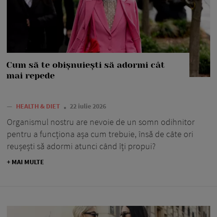
Cum să te obișnuiești să adormi cât
mai repede
—
HEALTH & DIET
22 iulie 2026
Organismul nostru are nevoie de un somn odihnitor
pentru a funcționa așa cum trebuie, însă de câte ori
reușești să adormi atunci când îți propui?
+ MAI MULTE