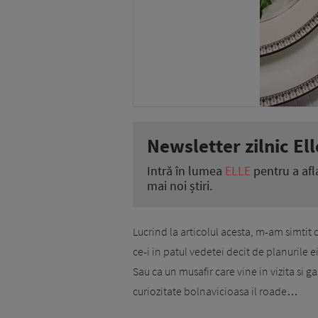
Newsletter zilnic Ell
Intră în lumea
ELLE
pentru a afl
mai noi știri.
Lucrind la articolul acesta, m-am simtit 
ce-i in patul vedetei decit de planurile ei 
Sau ca un musafir care vine in vizita si g
curiozitate bolna­vicioasa il roade…