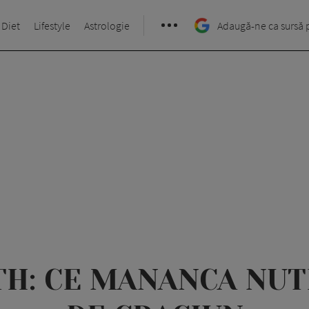
 Diet
Lifestyle
Astrologie
Adaugă-ne ca sursă 
TH: CE MANANCA NUTR