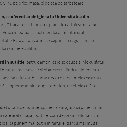
. Si nu pe orice masa, ci pe cea de sarbatoare!
n, conferentiar de igiena la Universitatea din
ez: „O bucata de slanina cu piure de cartofi si muraturi'.
Adica in paradisul echilibrului alimentar si al
rtofii? Fara a transforma exceptiile in reguli, micile
ului ramine echilibrul.
ti in nutritie
, patru oameni care se ocupa zilnic cu sfaturi
Ei bine, au recunoscut: si ei gresesc. Fiindca nimeni nu e
u adevarat irezistibili. Insa ne-au dat de inteles ca exista
 2-3 kilograme in plus dupa sarbatori, iar altele cu 5 sau
iabet si boli de nutritie, spune ca am ajuns sa punem mai
in care arata masa, portiile, cum decoram farfuria, cum
ic si sa punem mai putin in farfurie, dar cu mai multa