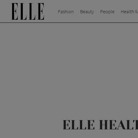
Fashion
Beauty
People
Health &
ELLE HEAL