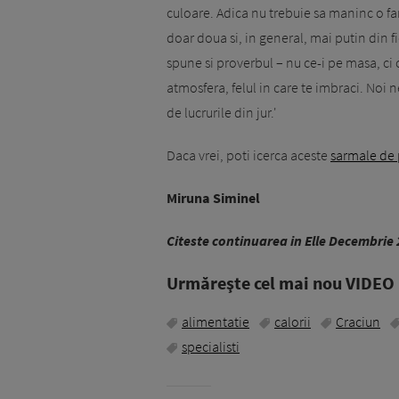
culoare. Adica nu trebuie sa maninc o far
doar doua si, in general, mai putin din 
spune si proverbul – nu ce-i pe masa, ci 
atmosfera, felul in care te imbraci. Noi
de lucrurile din jur.'
Daca vrei, poti icerca aceste
sarmale de 
Miruna Siminel
Citeste continuarea in Elle Decembrie
Urmăreşte cel mai nou VIDEO i
alimentatie
calorii
Craciun
specialisti