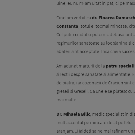
Bine, eu nu m-am uitat in pat, ci pe masa
Cind am vorbit cu
dr. Floarea Damaschi
Constanta
, sotul ei tocmai mincase, cit
Cel putin ciudat si puternic debusolant… 
regimurilor sanatoase au loc slanina si ca
abateri sint acceptate. Insa cheia succes
Am adunat marturii de la
patru specialis
si lectii despre sanatate si alimentatie. 
de piatra, iar cozonacii de Craciun sint c
greseli si Greseli. Ca unele se platesc cu
mai multe.
Dr. Mihaela Bilic
, medic specialist in d
mult accentul pe mincare decit pe felul 
aranjam. „Haideti sa ne mai rafinam un p