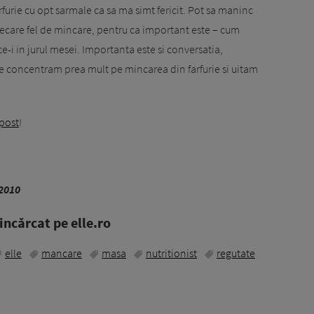
furie cu opt sarmale ca sa ma simt fericit. Pot sa maninc
fiecare fel de mincare, pentru ca important este – cum
ce-i in jurul mesei. Importanta este si conversatia,
 ne concentram prea mult pe mincarea din farfurie si uitam
post
!
 2010
ncărcat pe elle.ro
elle
mancare
masa
nutritionist
regutate