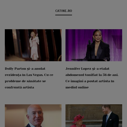
CATINE.RO
Dolly Parton și-a anulat
Jennifer Lopez și-a etalat
rezidența în Las Vegas. Cu ce
abdomenul tonifiat la 56 de ani.
probleme de sănătate se
Ce imagini a postat artista în
confruntă artista
mediul online