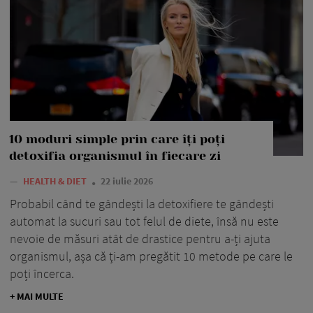
10 moduri simple prin care îți poți
detoxifia organismul în fiecare zi
—
HEALTH & DIET
22 iulie 2026
Probabil când te gândești la detoxifiere te gândești
automat la sucuri sau tot felul de diete, însă nu este
nevoie de măsuri atât de drastice pentru a-ți ajuta
organismul, așa că ți-am pregătit 10 metode pe care le
poți încerca.
+ MAI MULTE