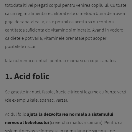
totodata iti vei pregati corpul pentru venirea copilului. Cu toate
ca un regim alimentar echilibrat este o metoda buna de a avea
grija de sanatatea ta, este posibil ca acesta sa nu contina
cantitatea suficienta de vitamine si minerale. Avand in vedere
ca dietele pot varia, vitaminele prenatale pot acoperi
posibilele riscuri.
Iata nutrientii esentiali pentru o mama si un copil sanatos.
1. Acid folic
Se gaseste in: nuci, fasole, fructe citrice si legume cu frunze verzi
(de exemplu kale, spanac, varza).
Acidul folic
ajuta la dezvoltarea normala a sistemului
nervos al bebelusului
(creierul si maduva spinarii). Pentru ca
sistemul nervos se formeaza in prima luna de sarcina – de