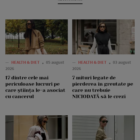
—
HEALTH & DIET
05 august
—
HEALTH & DIET
03 august
2026
2026
17 dintre cele mai
7 mituri legate de
periculoase lucruri pe
pierderea în greutate pe
care știința le-a asociat
care nu trebuie
cu cancerul
NICIODATĂ să le crezi