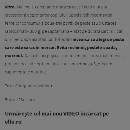
vitro.
Mai mult, cercetarile arata ca acesti acizi ajuta la
cresterea si dezvoltarea copilului. Specialistii recomanda
femeilor consumul a doua-trei portii de peste sau crustacee
(aproximativ 350 g) pe saptamana – atat pe durata sarcinii, cat
si in perioada alaptatului. Totodata
incearca sa alegi un peste
care este sarac in mercur. Evita rechinul, pestele-spada,
macroul.
Daca iti faci griji ca ai putea manca prea mult mercur,
poti incerca alte optiuni de a consuma omega-3, precum
suplimentele nutritive.
Text: Georgiana Livadaru
Foto: 123rf.com
Urmăreşte cel mai nou VIDEO incărcat pe
elle.ro