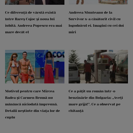
Ce diferență de vârstă există
Andreea Munteanu de la
între Rareș Cojoc și noua lui
Survivor s-a căsătorit civil cu
iubită. Andreea Popescu era mai
logodnicul ei. Imagini cu cei doi
mare decât el
miri
Motivul pentru care Mircea
Ce a pățit un român într-o
Badea și Carmen Brumă nu
benzinărie din Bulgaria: „Aveți
mănâncă niciodată împreună.
mare grijă!”. Ce a observat pe
Detalii neștiute din viața lor de
chitanță
cuplu