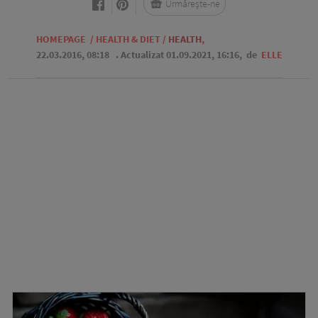
Urmărește-ne
HOMEPAGE
/
HEALTH & DIET
/
HEALTH
,
22.03.2016, 08:18
. Actualizat 01.09.2021, 16:16,
de
ELLE