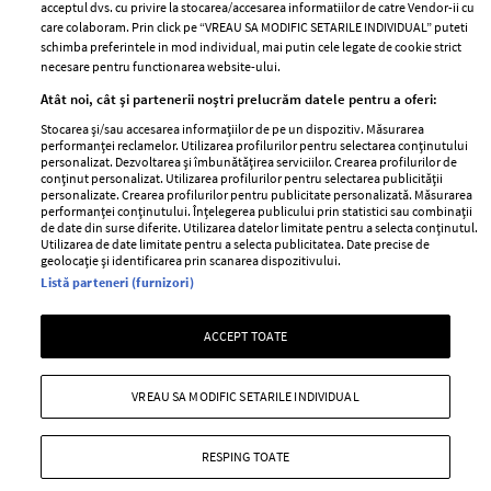
acceptul dvs. cu privire la stocarea/accesarea informatiilor de catre Vendor-ii cu
Abonamente
care colaboram. Prin click pe “VREAU SA MODIFIC SETARILE INDIVIDUAL” puteti
schimba preferintele in mod individual, mai putin cele legate de cookie strict
necesare pentru functionarea website-ului.
Stiri
Libertatea pentru
Atât noi, cât și partenerii noștri prelucrăm datele pentru a oferi:
femei
GSP
Stocarea și/sau accesarea informațiilor de pe un dispozitiv. Măsurarea
Viva
performanței reclamelor. Utilizarea profilurilor pentru selectarea conținutului
Unica
personalizat. Dezvoltarea și îmbunătățirea serviciilor. Crearea profilurilor de
Avantaje
conținut personalizat. Utilizarea profilurilor pentru selectarea publicității
Baby
personalizate. Crearea profilurilor pentru publicitate personalizată. Măsurarea
Retete practice
performanței conținutului. Înțelegerea publicului prin statistici sau combinații
Retete
de date din surse diferite. Utilizarea datelor limitate pentru a selecta conținutul.
Utilizarea de date limitate pentru a selecta publicitatea. Date precise de
geolocație și identificarea prin scanarea dispozitivului.
Pariază responsabil! Decizia ONJN nr. 821/25.09.2025.
Listă parteneri (furnizori)
Jocurile de noroc sunt interzise minorilor.
ACCEPT TOATE
Copyright © 2026 Ringier Romania SRL
VREAU SA MODIFIC SETARILE INDIVIDUAL
RESPING TOATE