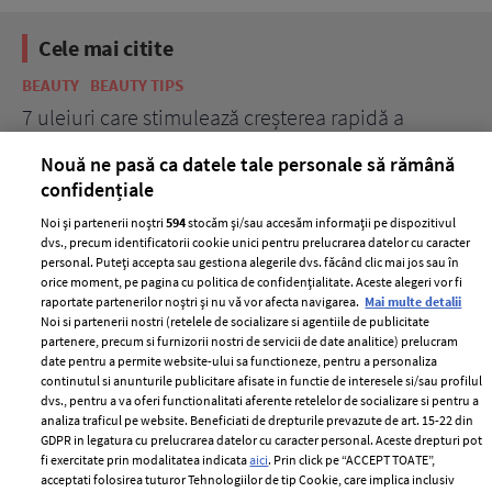
Cele mai citite
BEAUTY
BEAUTY TIPS
BE
țe
7 uleiuri care stimulează creșterea rapidă a
Ce
părului
de
Nouă ne pasă ca datele tale personale să rămână
confidențiale
Noi și partenerii noștri
594
stocăm și/sau accesăm informații pe dispozitivul
dvs., precum identificatorii cookie unici pentru prelucrarea datelor cu caracter
personal. Puteți accepta sau gestiona alegerile dvs. făcând clic mai jos sau în
orice moment, pe pagina cu politica de confidențialitate. Aceste alegeri vor fi
raportate partenerilor noștri și nu vă vor afecta navigarea.
Mai multe detalii
Noi si partenerii nostri (retelele de socializare si agentiile de publicitate
partenere, precum si furnizorii nostri de servicii de date analitice) prelucram
ELLE Style Awards
Termeni si conditii
date pentru a permite website-ului sa functioneze, pentru a personaliza
2024
continutul si anunturile publicitare afisate in functie de interesele si/sau profilul
Politica de
dvs., pentru a va oferi functionalitati aferente retelelor de socializare si pentru a
Despre ELLE
confidențialitate
analiza traficul pe website. Beneficiati de drepturile prevazute de art. 15-22 din
Romania
GDPR in legatura cu prelucrarea datelor cu caracter personal. Aceste drepturi pot
Politica de cookies
fi exercitate prin modalitatea indicata
aici
. Prin click pe “ACCEPT TOATE”,
Contact
Publicitate
acceptati folosirea tuturor Tehnologiilor de tip Cookie, care implica inclusiv