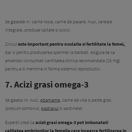
Se gaseste in: carne rosie, carne de pasare, nuci, cereale
integrale, produse lactate si scoici.
Zincul
este important pentru ovulatie si fertilitate la femei,
dar si pentru producerea spermei la barbati. Asigura-te ca
amandoi consumati cantitatea zilnica recomandata (15 mg)
pentru a-ti mentine in forma sistemul reproductiv.
7. Acizi grasi omega-3
Se gasesc in: nuci,
edamame
, carne de vita si peste gras
(precum somonul,
pastravul
si sardinele)
Expertii cred ca
acizii grasi omega-3 pot imbunatati
calitatea embrionilor la femeile care incearca fertilizarea in