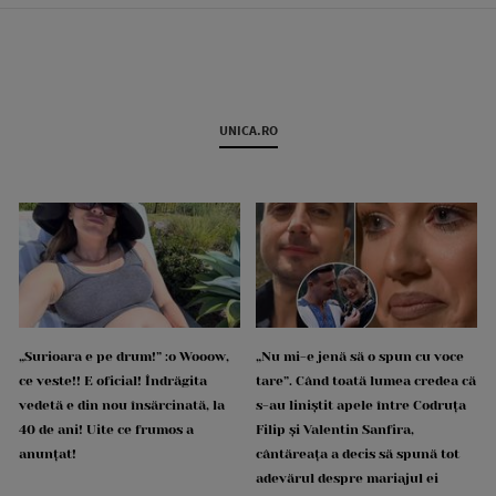
UNICA.RO
„Surioara e pe drum!” :o Wooow,
„Nu mi-e jenă să o spun cu voce
ce veste!! E oficial! Îndrăgita
tare”. Când toată lumea credea că
vedetă e din nou însărcinată, la
s-au liniștit apele între Codruța
40 de ani! Uite ce frumos a
Filip și Valentin Sanfira,
anunțat!
cântăreața a decis să spună tot
adevărul despre mariajul ei