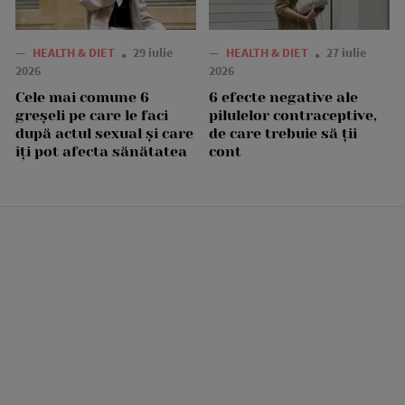
—
HEALTH & DIET
29 iulie
—
HEALTH & DIET
27 iulie
2026
2026
Cele mai comune 6
6 efecte negative ale
greșeli pe care le faci
pilulelor contraceptive,
după actul sexual și care
de care trebuie să ții
îți pot afecta sănătatea
cont