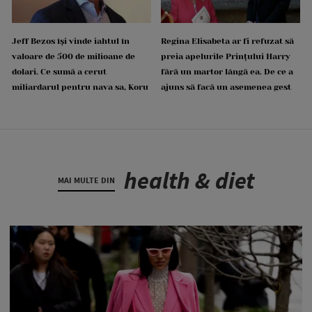
Jeff Bezos își vinde iahtul în
Regina Elisabeta ar fi refuzat să
valoare de 500 de milioane de
preia apelurile Prințului Harry
dolari. Ce sumă a cerut
fără un martor lângă ea. De ce a
miliardarul pentru nava sa, Koru
ajuns să facă un asemenea gest
health & diet
MAI MULTE DIN