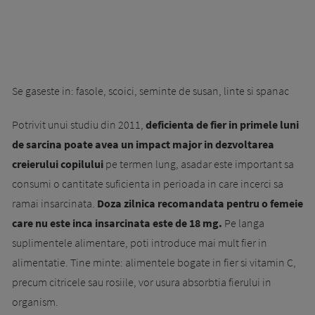
Se gaseste in: fasole, scoici, seminte de susan, linte si spanac
Potrivit unui studiu din 2011,
deficienta de fier in primele luni
de sarcina poate avea un impact major in dezvoltarea
creierului copilului
pe termen lung, asadar este important sa
consumi o cantitate suficienta in perioada in care incerci sa
ramai insarcinata.
Doza zilnica recomandata pentru o femeie
care nu este inca insarcinata este de 18 mg.
Pe langa
suplimentele alimentare, poti introduce mai mult fier in
alimentatie. Tine minte: alimentele bogate in fier si vitamin C,
precum citricele sau rosiile, vor usura absorbtia fierului in
organism.