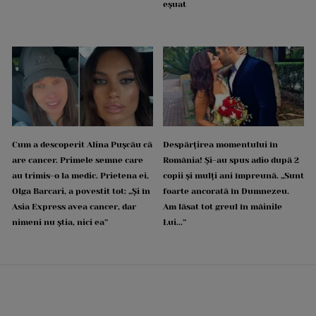
eșuat
Cum a descoperit Alina Pușcău că
Despărțirea momentului în
are cancer. Primele semne care
România! Și-au spus adio după 2
au trimis-o la medic. Prietena ei,
copii și mulți ani împreună. „Sunt
Olga Barcari, a povestit tot: „Și în
foarte ancorată în Dumnezeu.
Asia Express avea cancer, dar
Am lăsat tot greul în mâinile
nimeni nu știa, nici ea”
Lui...”