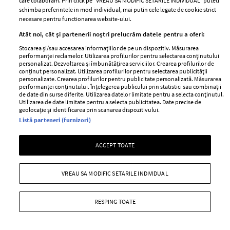
care colaboram. Prin click pe “VREAU SA MODIFIC SETARILE INDIVIDUAL” puteti
schimba preferintele in mod individual, mai putin cele legate de cookie strict
+ MAI MULTE
necesare pentru functionarea website-ului.
Atât noi, cât și partenerii noștri prelucrăm datele pentru a oferi:
Stocarea și/sau accesarea informațiilor de pe un dispozitiv. Măsurarea
performanței reclamelor. Utilizarea profilurilor pentru selectarea conținutului
personalizat. Dezvoltarea și îmbunătățirea serviciilor. Crearea profilurilor de
conținut personalizat. Utilizarea profilurilor pentru selectarea publicității
MAI MULTE ARTICOLE
personalizate. Crearea profilurilor pentru publicitate personalizată. Măsurarea
performanței conținutului. Înțelegerea publicului prin statistici sau combinații
de date din surse diferite. Utilizarea datelor limitate pentru a selecta conținutul.
Utilizarea de date limitate pentru a selecta publicitatea. Date precise de
geolocație și identificarea prin scanarea dispozitivului.
Listă parteneri (furnizori)
ACCEPT TOATE
VREAU SA MODIFIC SETARILE INDIVIDUAL
ABONEAZĂ-TE LA NEWSLETTER
RESPING TOATE
Urmareste-ne pe: