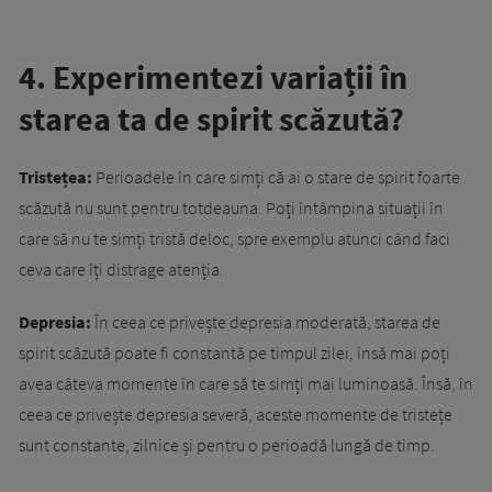
4. Experimentezi variații în
starea ta de spirit scăzută?
Tristețea:
Perioadele în care simți că ai o stare de spirit foarte
scăzută nu sunt pentru totdeauna. Poți întâmpina situații în
care să nu te simți tristă deloc, spre exemplu atunci când faci
ceva care îți distrage atenția.
Depresia:
În ceea ce privește depresia moderată, starea de
spirit scăzută poate fi constantă pe timpul zilei, însă mai poți
avea câteva momente în care să te simți mai luminoasă. Însă, în
ceea ce privește depresia severă, aceste momente de tristețe
sunt constante, zilnice și pentru o perioadă lungă de timp.