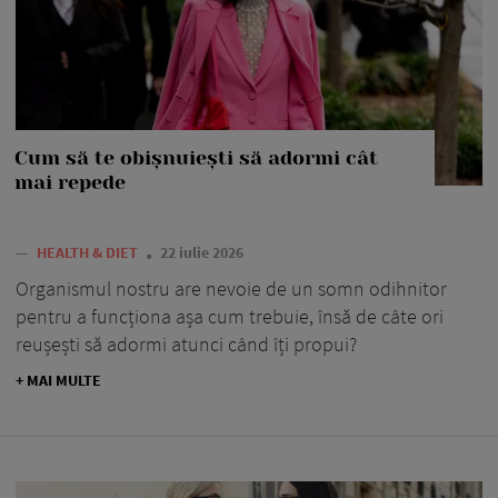
Cum să te obișnuiești să adormi cât
mai repede
—
HEALTH & DIET
22 iulie 2026
Organismul nostru are nevoie de un somn odihnitor
pentru a funcționa așa cum trebuie, însă de câte ori
reușești să adormi atunci când îți propui?
+ MAI MULTE