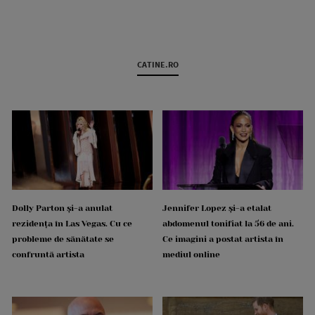
CATINE.RO
Dolly Parton și-a anulat
Jennifer Lopez și-a etalat
rezidența în Las Vegas. Cu ce
abdomenul tonifiat la 56 de ani.
probleme de sănătate se
Ce imagini a postat artista în
confruntă artista
mediul online