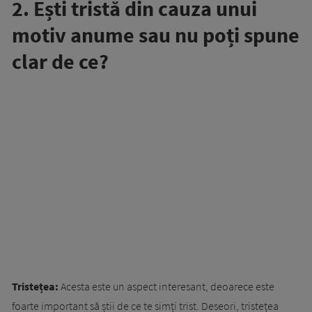
2. Ești tristă din cauza unui
motiv anume sau nu poți spune
clar de ce?
Tristețea:
Acesta este un aspect interesant, deoarece este
foarte important să știi de ce te simți trist. Deseori, tristețea