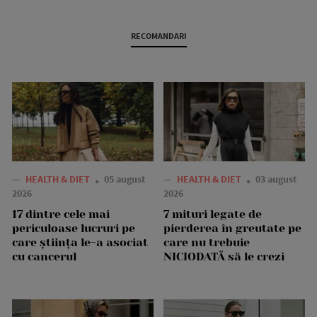
RECOMANDARI
—
HEALTH & DIET
05 august
—
HEALTH & DIET
03 august
2026
2026
17 dintre cele mai
7 mituri legate de
periculoase lucruri pe
pierderea în greutate pe
care știința le-a asociat
care nu trebuie
cu cancerul
NICIODATĂ să le crezi