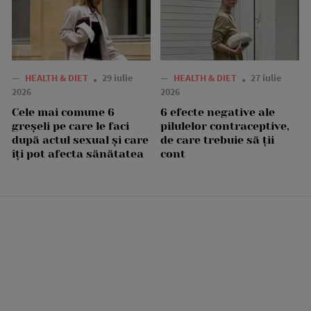
—
HEALTH & DIET
29 iulie
—
HEALTH & DIET
27 iulie
2026
2026
Cele mai comune 6
6 efecte negative ale
greșeli pe care le faci
pilulelor contraceptive,
după actul sexual și care
de care trebuie să ții
îți pot afecta sănătatea
cont