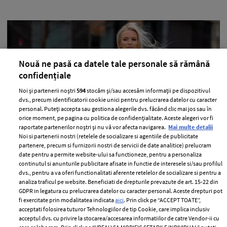
Nouă ne pasă ca datele tale personale să rămână
confidențiale
Noi și partenerii noștri
594
stocăm și/sau accesăm informații pe dispozitivul
dvs., precum identificatorii cookie unici pentru prelucrarea datelor cu caracter
personal. Puteți accepta sau gestiona alegerile dvs. făcând clic mai jos sau în
orice moment, pe pagina cu politica de confidențialitate. Aceste alegeri vor fi
10 moduri simple prin care îți poți
raportate partenerilor noștri și nu vă vor afecta navigarea.
Mai multe detalii
Noi si partenerii nostri (retelele de socializare si agentiile de publicitate
detoxifia organismul în fiecare zi
partenere, precum si furnizorii nostri de servicii de date analitice) prelucram
date pentru a permite website-ului sa functioneze, pentru a personaliza
—
HEALTH & DIET
22 iulie 2026
continutul si anunturile publicitare afisate in functie de interesele si/sau profilul
dvs., pentru a va oferi functionalitati aferente retelelor de socializare si pentru a
Probabil când te gândești la detoxifiere te gândești
analiza traficul pe website. Beneficiati de drepturile prevazute de art. 15-22 din
automat la sucuri sau tot felul de diete, însă nu este
GDPR in legatura cu prelucrarea datelor cu caracter personal. Aceste drepturi pot
nevoie de măsuri atât de drastice pentru a-ți ajuta
fi exercitate prin modalitatea indicata
aici
. Prin click pe “ACCEPT TOATE”,
acceptati folosirea tuturor Tehnologiilor de tip Cookie, care implica inclusiv
organismul, așa că ți-am pregătit 10 metode pe care le
acceptul dvs. cu privire la stocarea/accesarea informatiilor de catre Vendor-ii cu
poți încerca.