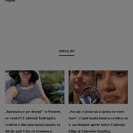
cuplu
UNICA.RO
„Surioara e pe drum!” :o Wooow,
„Nu mi-e jenă să o spun cu voce
ce veste!! E oficial! Îndrăgita
tare”. Când toată lumea credea că
vedetă e din nou însărcinată, la
s-au liniștit apele între Codruța
40 de ani! Uite ce frumos a
Filip și Valentin Sanfira,