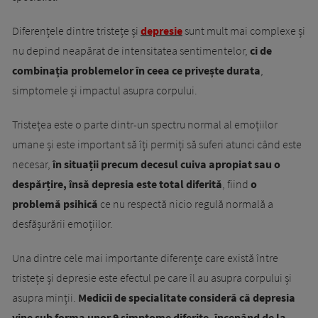
Diferențele dintre tristețe și
depresie
sunt mult mai complexe și
nu depind neapărat de intensitatea sentimentelor,
ci de
combinația problemelor în ceea ce privește durata
,
simptomele și impactul asupra corpului.
Tristețea este o parte dintr-un spectru normal al emoțiilor
umane și este important să îți permiți să suferi atunci când este
necesar,
în situații precum decesul cuiva apropiat sau o
despărțire, însă depresia este total diferită
, fiind
o
problemă psihică
ce nu respectă nicio regulă normală a
desfășurării emoțiilor.
Una dintre cele mai importante diferențe care există între
tristețe și depresie este efectul pe care îl au asupra corpului și
asupra minții.
Medicii de specialitate consideră că depresia
vine sub forma unor 9 simptome diferite, începând de la