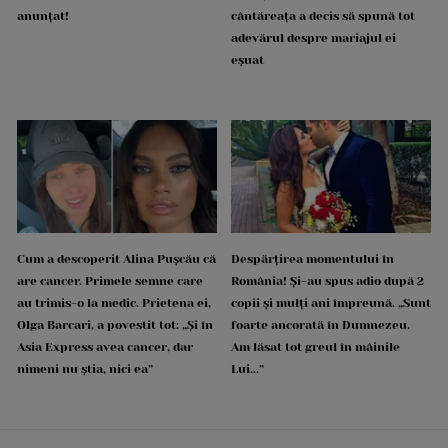
anunțat!
cântăreața a decis să spună tot
adevărul despre mariajul ei
eșuat
Cum a descoperit Alina Pușcău că
Despărțirea momentului în
are cancer. Primele semne care
România! Și-au spus adio după 2
au trimis-o la medic. Prietena ei,
copii și mulți ani împreună. „Sunt
Olga Barcari, a povestit tot: „Și în
foarte ancorată în Dumnezeu.
Asia Express avea cancer, dar
Am lăsat tot greul în mâinile
nimeni nu știa, nici ea”
Lui...”