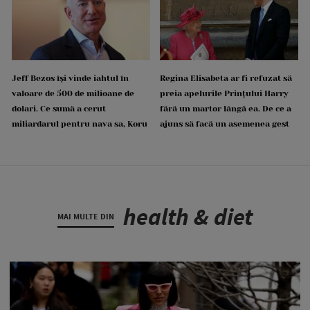
Jeff Bezos își vinde iahtul în
Regina Elisabeta ar fi refuzat să
valoare de 500 de milioane de
preia apelurile Prințului Harry
dolari. Ce sumă a cerut
fără un martor lângă ea. De ce a
miliardarul pentru nava sa, Koru
ajuns să facă un asemenea gest
health & diet
MAI MULTE DIN