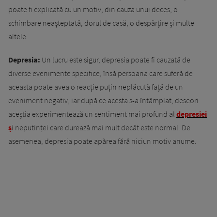
poate fi explicată cu un motiv, din cauza unui deces, o
schimbare neașteptată, dorul de casă, o despărțire și multe
altele.
Depresia:
Un lucru este sigur, depresia poate fi cauzată de
diverse evenimente specifice, însă persoana care suferă de
aceasta poate avea o reacție puțin neplăcută față de un
eveniment negativ, iar după ce acesta s-a întâmplat, deseori
aceștia experimentează un sentiment mai profund al
depresiei
ș
i neputinței care durează mai mult decât este normal. De
asemenea, depresia poate apărea fără niciun motiv anume.