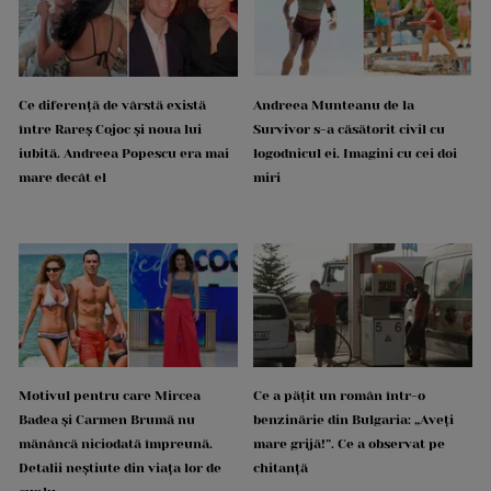
Ce diferență de vârstă există
Andreea Munteanu de la
între Rareș Cojoc și noua lui
Survivor s-a căsătorit civil cu
iubită. Andreea Popescu era mai
logodnicul ei. Imagini cu cei doi
mare decât el
miri
Motivul pentru care Mircea
Ce a pățit un român într-o
Badea și Carmen Brumă nu
benzinărie din Bulgaria: „Aveți
mănâncă niciodată împreună.
mare grijă!”. Ce a observat pe
Detalii neștiute din viața lor de
chitanță