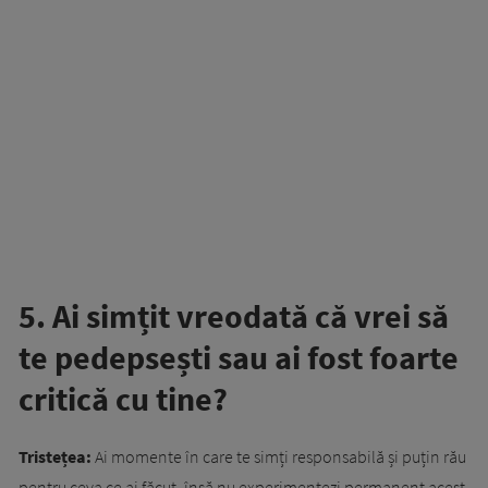
5. Ai simțit vreodată că vrei să
te pedepsești sau ai fost foarte
critică cu tine?
Tristețea:
Ai momente în care te simți responsabilă și puțin rău
pentru ceva ce ai făcut, însă nu experimentezi permanent acest