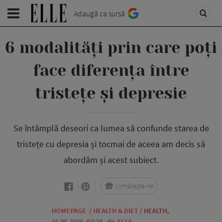
Adaugă ca sursă
6 modalități prin care poți
face diferența între
tristețe și depresie
Se întâmplă deseori ca lumea să confunde starea de
tristețe cu depresia și tocmai de aceea am decis să
abordăm și acest subiect.
Urmărește-ne
HOMEPAGE
/
HEALTH & DIET
/
HEALTH
,
16.05.2025, 07:28
de
ELLE