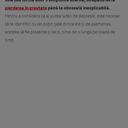
pierderea în greutate
până la oboseală inexplicabilă.
Pentru a considera că ai putea suferi de depresie, este necesar
să te identifici cu cel puțin șase dintre ele și de asemenea,
acestea să fie prezente zi de zi, timp de o lungă perioadă de
timp.