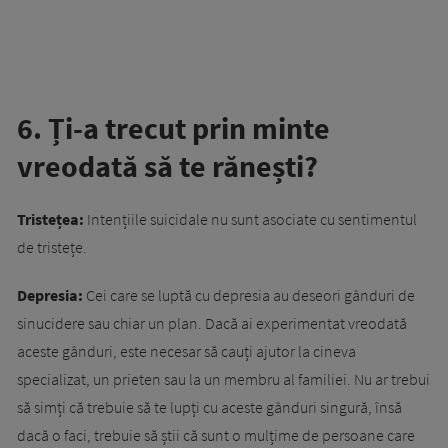
6. Ți-a trecut prin minte
vreodată să te rănești?
Tristețea:
Intențiile suicidale nu sunt asociate cu sentimentul
de tristețe.
Depresia:
Cei care se luptă cu depresia au deseori gânduri de
sinucidere sau chiar un plan. Dacă ai experimentat vreodată
aceste gânduri, este necesar să cauți ajutor la cineva
specializat, un prieten sau la un membru al familiei. Nu ar trebui
să simți că trebuie să te lupți cu aceste gânduri singură, însă
dacă o faci, trebuie să știi că sunt o mulțime de persoane care