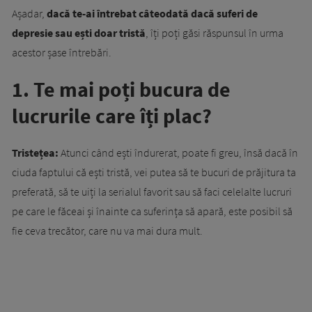
Așadar,
dacă te-ai întrebat câteodată dacă suferi de
depresie sau ești doar tristă
, îți poți găsi răspunsul în urma
acestor șase întrebări.
1. Te mai poți bucura de
lucrurile care îți plac?
Tristețea:
Atunci când ești îndurerat, poate fi greu, însă dacă în
ciuda faptului că ești tristă, vei putea să te bucuri de prăjitura ta
preferată, să te uiți la serialul favorit sau să faci celelalte lucruri
pe care le făceai și înainte ca suferința să apară, este posibil să
fie ceva trecător, care nu va mai dura mult.