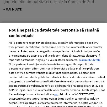
ținutelor din timpul vizitei oficiale în Coreea de Sud.
+ MAI MULTE
Nouă ne pasă ca datele tale personale să rămână
confidențiale
Noi și partenerii noștri
594
stocăm și/sau accesăm informații pe dispozitivul
dvs., precum identificatorii cookie unici pentru prelucrarea datelor cu caracter
personal. Puteți accepta sau gestiona alegerile dvs. făcând clic mai jos sau în
orice moment, pe pagina cu politica de confidențialitate. Aceste alegeri vor fi
raportate partenerilor noștri și nu vă vor afecta navigarea.
Mai multe detalii
Noi si partenerii nostri (retelele de socializare si agentiile de publicitate
partenere, precum si furnizorii nostri de servicii de date analitice) prelucram
date pentru a permite website-ului sa functioneze, pentru a personaliza
continutul si anunturile publicitare afisate in functie de interesele si/sau profilul
Alex Dobrescu, obligat de instanță să
dvs., pentru a va oferi functionalitati aferente retelelor de socializare si pentru a
analiza traficul pe website. Beneficiati de drepturile prevazute de art. 15-22 din
poarte „brățară” la picior timp de 10
GDPR in legatura cu prelucrarea datelor cu caracter personal. Aceste drepturi pot
luni. Cristina Cioran, primele declarații:
fi exercitate prin modalitatea indicata
aici
. Prin click pe “ACCEPT TOATE”,
„Am încredere în justiție”
acceptati folosirea tuturor Tehnologiilor de tip Cookie, care implica inclusiv
acceptul dvs. cu privire la stocarea/accesarea informatiilor de catre Vendor-ii cu