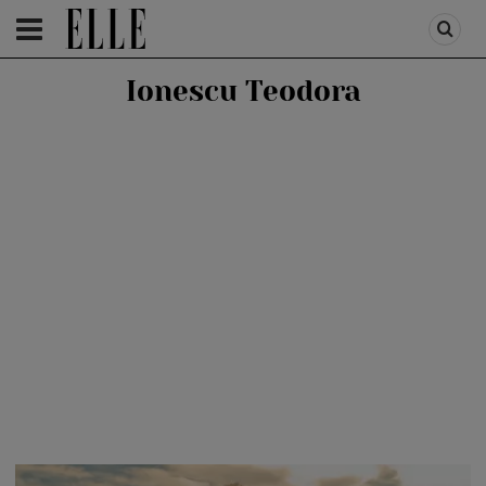
HOMEPAGE
/
AUTOR
/
IONESCU TEODORA
Ionescu Teodora