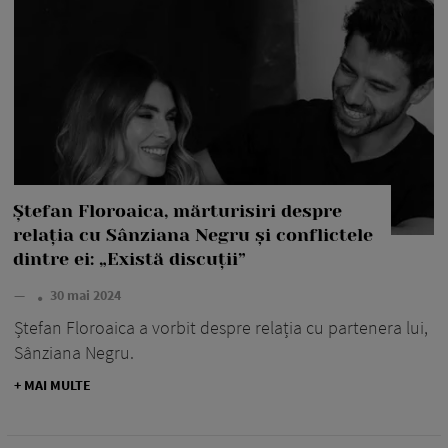
Ștefan Floroaica, mărturisiri despre
relația cu Sânziana Negru și conflictele
dintre ei: „Există discuții”
—
30 mai 2024
Ștefan Floroaica a vorbit despre relația cu partenera lui,
Sânziana Negru.
+ MAI MULTE