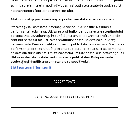
care colaboram. Prin click pe “VREAU SA MODIFIC SETARILE INDIVIDUAL” puteti
—
24 aprilie 2024
schimba preferintele in mod individual, mai putin cele legate de cookie strict
Alex Dobrescu a primit o hotărâre judecătorească prin
necesare pentru functionarea website-ului.
care este obligat să poarte un dispozitiv de monitorizare
Atât noi, cât și partenerii noștri prelucrăm datele pentru a oferi:
în următoarele 10 luni.
Stocarea și/sau accesarea informațiilor de pe un dispozitiv. Măsurarea
performanței reclamelor. Utilizarea profilurilor pentru selectarea conținutului
+ MAI MULTE
personalizat. Dezvoltarea și îmbunătățirea serviciilor. Crearea profilurilor de
conținut personalizat. Utilizarea profilurilor pentru selectarea publicității
personalizate. Crearea profilurilor pentru publicitate personalizată. Măsurarea
performanței conținutului. Înțelegerea publicului prin statistici sau combinații
de date din surse diferite. Utilizarea datelor limitate pentru a selecta conținutul.
Utilizarea de date limitate pentru a selecta publicitatea. Date precise de
geolocație și identificarea prin scanarea dispozitivului.
Listă parteneri (furnizori)
ACCEPT TOATE
VREAU SA MODIFIC SETARILE INDIVIDUAL
RESPING TOATE
4 zodii care sunt deschise cu privire la
schimbările din viața profesională