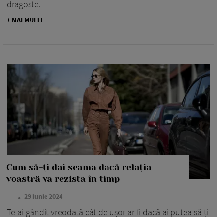
dragoste.
+ MAI MULTE
Cum să-ți dai seama dacă relația
voastră va rezista în timp
—
29 iunie 2024
Te-ai gândit vreodată cât de ușor ar fi dacă ai putea să-ți