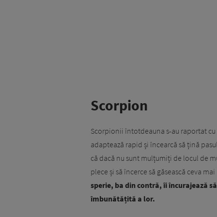
Scorpion
Scorpionii întotdeauna s-au raportat cu 
adaptează rapid și încearcă să țină pasu
că dacă nu sunt mulțumiți de locul de mu
plece și să încerce să găsească ceva mai
sperie, ba din contră, îi încurajează
îmbunătățită a lor.