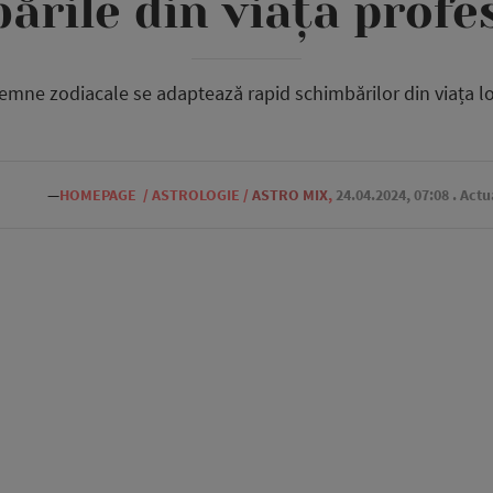
ările din viața profe
mne zodiacale se adaptează rapid schimbărilor din viața lo
—
HOMEPAGE
/
ASTROLOGIE
/
ASTRO MIX
,
24.04.2024, 07:08
. Actu