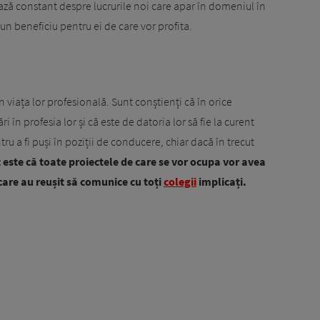
ză constant despre lucrurile noi care apar în domeniul în
 un beneficiu pentru ei de care vor profita.
 viața lor profesională. Sunt conștienți că în orice
în profesia lor și că este de datoria lor să fie la curent
tru a fi puși în poziții de conducere, chiar dacă în trecut
 este că toate proiectele de care se vor ocupa vor avea
 care au reușit să comunice cu toți
colegii
implicați.