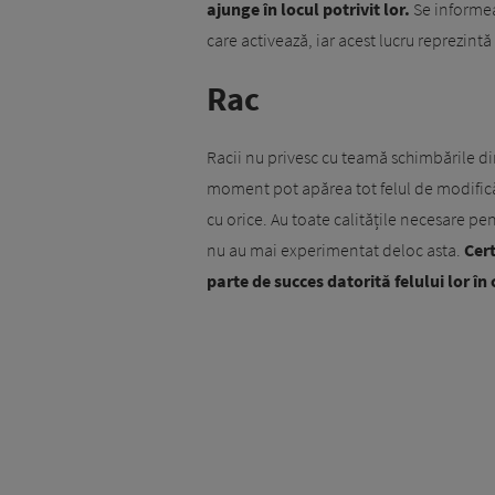
ajunge în locul potrivit lor.
Se informea
care activează, iar acest lucru reprezintă
Rac
Racii nu privesc cu teamă schimbările din
moment pot apărea tot felul de modificări 
cu orice. Au toate calitățile necesare pen
nu au mai experimentat deloc asta.
Cert
parte de succes datorită felului lor în