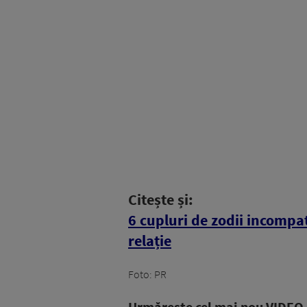
Citește și:
6 cupluri de zodii incompat
relație
Foto: PR
Urmăreşte cel mai nou VIDEO i