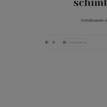
schimb
Următoarele se
Urmărește-ne