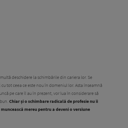
multă deschidere la schimbările din cariera lor. Se
l cu tot ceea ce este nou în domeniul lor. Asta înseamnă
ncă pe care îl au în prezent, vor lua în considerare să
 bun.
Chiar și o schimbare radicală de profesie nu îi
 să muncească mereu pentru a deveni o versiune