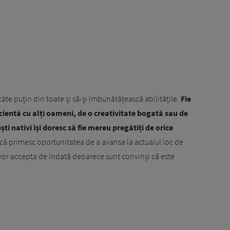
âte puțin din toate și să-și îmbunătățească abilitățile.
Fie
cientă cu alți oameni, de o creativitate bogată sau de
ti nativi își doresc să fie mereu pregătiți de orice
ă primesc oportunitatea de a avansa la actualul loc de
 vor accepta de îndată deoarece sunt convinși că este