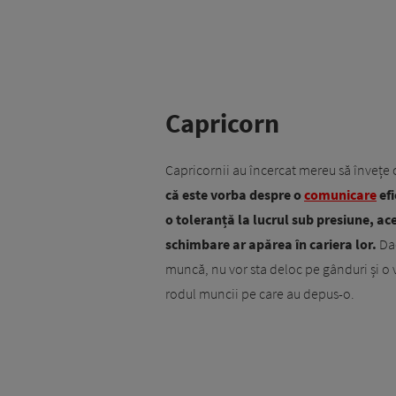
Capricorn
Capricornii au încercat mereu să învețe c
că este vorba despre o
comunicare
efi
o toleranță la lucrul sub presiune, aceș
schimbare ar apărea în cariera lor.
Dac
muncă, nu vor sta deloc pe gânduri și o
rodul muncii pe care au depus-o.