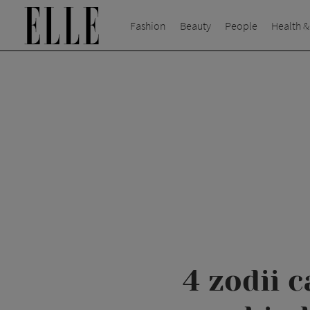
Fashion
Beauty
People
Health &
4 zodii c