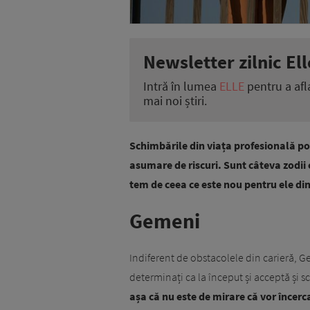
Newsletter zilnic Ell
Intră în lumea
ELLE
pentru a afl
mai noi știri.
Schimbările din viața profesională pot
asumare de riscuri. Sunt câteva zodii 
tem de ceea ce este nou pentru ele din
Gemeni
Indiferent de obstacolele din carieră, Ge
determinați ca la început și acceptă și s
așa că nu este de mirare că vor încerc