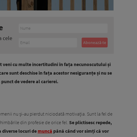
e
a cele
 veni cu multe incertitudini în fața necunoscutului și
care sunt deschise în fața acestor nesiguranțe și nu se
 punct de vedere al carierei.
menii nu și-au pierdut niciodată motivația. Sunt la fel de
chimbările din profesie de orice fel.
Se plictisesc repede,
a diverse locuri de
muncă
până când vor simți că vor