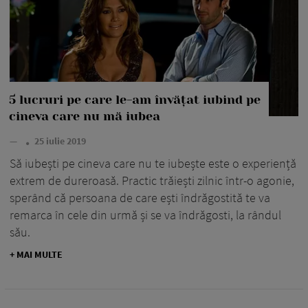
5 lucruri pe care le-am învățat iubind pe
cineva care nu mă iubea
—
25 iulie 2019
Să iubești pe cineva care nu te iubește este o experiență
extrem de dureroasă. Practic trăiești zilnic într-o agonie,
sperând că persoana de care ești îndrăgostită te va
remarca în cele din urmă și se va îndrăgosti, la rândul
său.
+ MAI MULTE