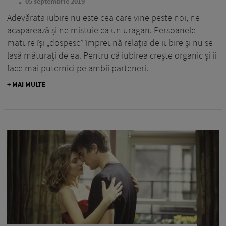
—
05 septembrie 2019
Adevărata iubire nu este cea care vine peste noi, ne
acaparează și ne mistuie ca un uragan. Persoanele
mature își „dospesc” împreună relația de iubire și nu se
lasă măturați de ea. Pentru că iubirea crește organic și îi
face mai puternici pe ambii parteneri.
+ MAI MULTE