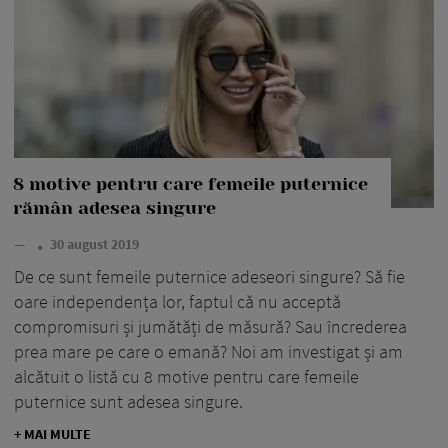
8 motive pentru care femeile puternice
rămân adesea singure
—
30 august 2019
De ce sunt femeile puternice adeseori singure? Să fie
oare independența lor, faptul că nu acceptă
compromisuri și jumătăți de măsură? Sau încrederea
prea mare pe care o emană? Noi am investigat și am
alcătuit o listă cu 8 motive pentru care femeile
puternice sunt adesea singure.
+ MAI MULTE