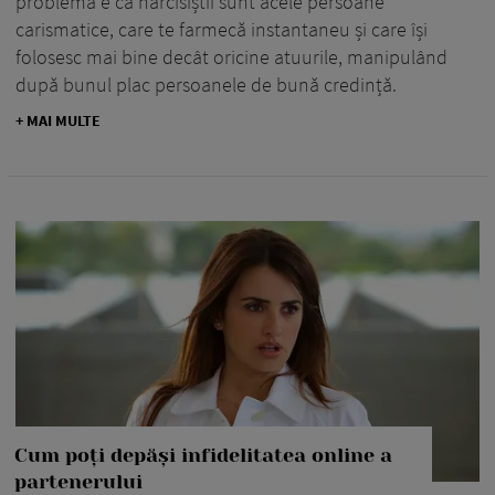
problema e că narcisiștii sunt acele persoane
carismatice, care te farmecă instantaneu și care își
folosesc mai bine decât oricine atuurile, manipulând
după bunul plac persoanele de bună credință.
+ MAI MULTE
Cum poți depăși infidelitatea online a
partenerului