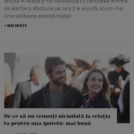
fericită în relație și nici satisfăcută cu cantitatea minimă
de atenție și afecțiune pe care ți le acordă, atunci mai
bine părăsește această relație!
+ MAI MULTE
De ce să nu renunți niciodată la relația
ta pentru una ipotetic mai bună