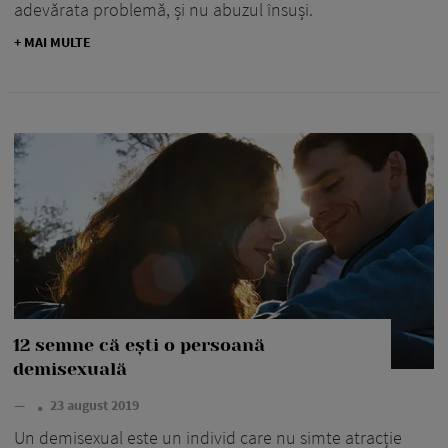
adevărata problemă, și nu abuzul însuși.
+ MAI MULTE
12 semne că ești o persoană
demisexuală
—
23 august 2019
Un demisexual este un individ care nu simte atracție