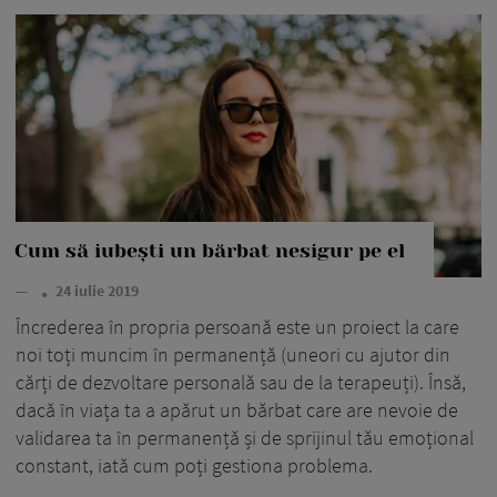
Cum să iubești un bărbat nesigur pe el
—
24 iulie 2019
Încrederea în propria persoană este un proiect la care
noi toți muncim în permanență (uneori cu ajutor din
cărți de dezvoltare personală sau de la terapeuți). Însă,
dacă în viața ta a apărut un bărbat care are nevoie de
validarea ta în permanență și de sprijinul tău emoțional
constant, iată cum poți gestiona problema.