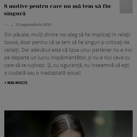
8 motive pentru care nu mă tem să fiu
singură
—
13 septembrie 2019
Din păcate, mulți dintre noi aleg să fie implicați în relații
toxice, doar pentru că se tem să fie singuri și criticați de
ceilalți. Dar adevărul este că lipsa unui partener nu e nici
pe departe un lucru înspăimântător, și nu e nici ceva cu
care să te rușinezi. Și, cu siguranță, nu înseamnă că ești
o ciudată sau o inadaptată social!
+ MAI MULTE