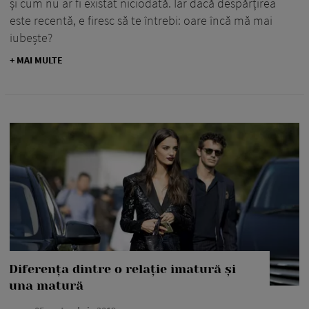
și cum nu ar fi existat niciodată. Iar dacă despărțirea
este recentă, e firesc să te întrebi: oare încă mă mai
iubește?
+ MAI MULTE
Diferența dintre o relație imatură și
una matură