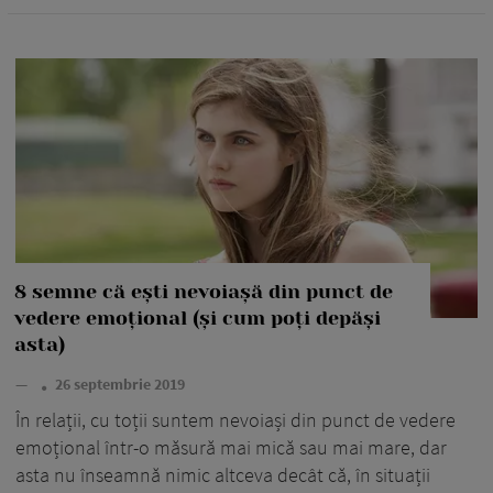
8 semne că ești nevoiașă din punct de
vedere emoțional (și cum poți depăși
asta)
—
26 septembrie 2019
În relații, cu toții suntem nevoiași din punct de vedere
emoțional într-o măsură mai mică sau mai mare, dar
asta nu înseamnă nimic altceva decât că, în situații