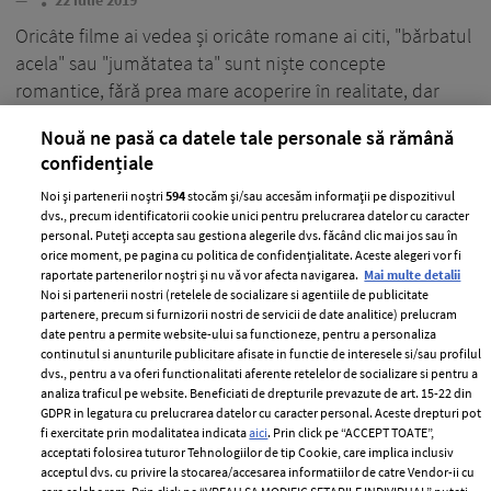
—
22 iulie 2019
Oricâte filme ai vedea și oricâte romane ai citi, "bărbatul
acela" sau "jumătatea ta" sunt niște concepte
romantice, fără prea mare acoperire în realitate, dar
care ne intoxică cu idealuri imposibil de atins.
Nouă ne pasă ca datele tale personale să rămână
+ MAI MULTE
confidențiale
Noi și partenerii noștri
594
stocăm și/sau accesăm informații pe dispozitivul
dvs., precum identificatorii cookie unici pentru prelucrarea datelor cu caracter
personal. Puteți accepta sau gestiona alegerile dvs. făcând clic mai jos sau în
orice moment, pe pagina cu politica de confidențialitate. Aceste alegeri vor fi
raportate partenerilor noștri și nu vă vor afecta navigarea.
Mai multe detalii
Noi si partenerii nostri (retelele de socializare si agentiile de publicitate
partenere, precum si furnizorii nostri de servicii de date analitice) prelucram
date pentru a permite website-ului sa functioneze, pentru a personaliza
continutul si anunturile publicitare afisate in functie de interesele si/sau profilul
dvs., pentru a va oferi functionalitati aferente retelelor de socializare si pentru a
analiza traficul pe website. Beneficiati de drepturile prevazute de art. 15-22 din
GDPR in legatura cu prelucrarea datelor cu caracter personal. Aceste drepturi pot
fi exercitate prin modalitatea indicata
aici
. Prin click pe “ACCEPT TOATE”,
acceptati folosirea tuturor Tehnologiilor de tip Cookie, care implica inclusiv
acceptul dvs. cu privire la stocarea/accesarea informatiilor de catre Vendor-ii cu
Cum să supraviețuiești celor 5 etape ale