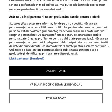
care colaboram. Prin click pe “VREAU SA MODIFIC SETARILE INDIVIDUAL” puteti
unui mariaj
schimba preferintele in mod individual, mai putin cele legate de cookie strict
necesare pentru functionarea website-ului.
—
16 iulie 2019
Atât noi, cât și partenerii noștri prelucrăm datele pentru a oferi:
Un mariaj nu este nici pe departe un drum drept, lipsit
Stocarea și/sau accesarea informațiilor de pe un dispozitiv. Măsurarea
performanței reclamelor. Utilizarea profilurilor pentru selectarea conținutului
de accidentări, ci este un traseu plin de provocări și
personalizat. Dezvoltarea și îmbunătățirea serviciilor. Crearea profilurilor de
evenimente neașteptate.
conținut personalizat. Utilizarea profilurilor pentru selectarea publicității
personalizate. Crearea profilurilor pentru publicitate personalizată. Măsurarea
performanței conținutului. Înțelegerea publicului prin statistici sau combinații
+ MAI MULTE
de date din surse diferite. Utilizarea datelor limitate pentru a selecta conținutul.
Utilizarea de date limitate pentru a selecta publicitatea. Date precise de
geolocație și identificarea prin scanarea dispozitivului.
Listă parteneri (furnizori)
ACCEPT TOATE
VREAU SA MODIFIC SETARILE INDIVIDUAL
RESPING TOATE