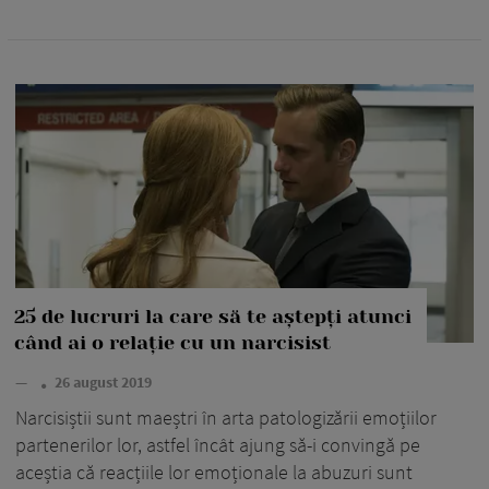
25 de lucruri la care să te aștepți atunci
când ai o relație cu un narcisist
—
26 august 2019
Narcisiștii sunt maeștri în arta patologizării emoțiilor
partenerilor lor, astfel încât ajung să-i convingă pe
aceștia că reacțiile lor emoționale la abuzuri sunt