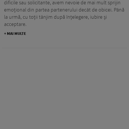
dificile sau solicitante, avem nevoie de mai mult sprijin
emoțional din partea partenerului decât de obicei. Până
la urmă, cu toții tânjim după înțelegere, iubire și
acceptare.
+ MAI MULTE