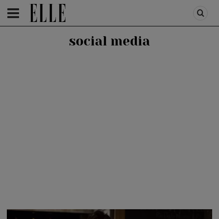
HOMEPAGE
/
LIFESTYLE
/
RELATII SI CUPLU
social media