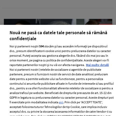
Nouă ne pasă ca datele tale personale să rămână
confidențiale
Noi și partenerii noștri
594
stocăm și/sau accesăm informații pe dispozitivul
dvs., precum identificatorii cookie unici pentru prelucrarea datelor cu caracter
personal. Puteți accepta sau gestiona alegerile dvs. făcând clic mai jos sau în
orice moment, pe pagina cu politica de confidențialitate. Aceste alegeri vor fi
raportate partenerilor noștri și nu vă vor afecta navigarea.
Mai multe detalii
Noi si partenerii nostri (retelele de socializare si agentiile de publicitate
Vedetele pe care nu le vei vedea prea
partenere, precum si furnizorii nostri de servicii de date analitice) prelucram
date pentru a permite website-ului sa functioneze, pentru a personaliza
curând pe rețelele de socializare
continutul si anunturile publicitare afisate in functie de interesele si/sau profilul
dvs., pentru a va oferi functionalitati aferente retelelor de socializare si pentru a
—
SOCIAL MEDIA
29 aprilie 2020
analiza traficul pe website. Beneficiati de drepturile prevazute de art. 15-22 din
Fie că vor să își păstreze latura misterioasă sau cred că
GDPR in legatura cu prelucrarea datelor cu caracter personal. Aceste drepturi pot
fi exercitate prin modalitatea indicata
aici
. Prin click pe “ACCEPT TOATE”,
le-ar afecta cariera, unele dintre cele mai apreciate
acceptati folosirea tuturor Tehnologiilor de tip Cookie, care implica inclusiv
celebrități de la Hollywood au decis să stea departe de
acceptul dvs. cu privire la stocarea/accesarea informatiilor de catre Vendor-ii cu