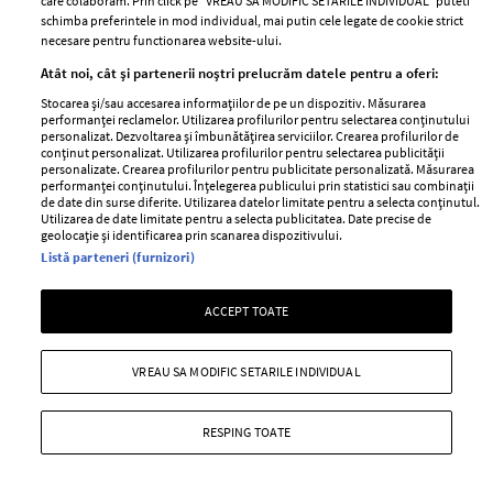
rețelele de socializare.
care colaboram. Prin click pe “VREAU SA MODIFIC SETARILE INDIVIDUAL” puteti
schimba preferintele in mod individual, mai putin cele legate de cookie strict
+ MAI MULTE
necesare pentru functionarea website-ului.
Atât noi, cât și partenerii noștri prelucrăm datele pentru a oferi:
Stocarea și/sau accesarea informațiilor de pe un dispozitiv. Măsurarea
performanței reclamelor. Utilizarea profilurilor pentru selectarea conținutului
personalizat. Dezvoltarea și îmbunătățirea serviciilor. Crearea profilurilor de
conținut personalizat. Utilizarea profilurilor pentru selectarea publicității
personalizate. Crearea profilurilor pentru publicitate personalizată. Măsurarea
performanței conținutului. Înțelegerea publicului prin statistici sau combinații
de date din surse diferite. Utilizarea datelor limitate pentru a selecta conținutul.
Utilizarea de date limitate pentru a selecta publicitatea. Date precise de
geolocație și identificarea prin scanarea dispozitivului.
Listă parteneri (furnizori)
ACCEPT TOATE
VREAU SA MODIFIC SETARILE INDIVIDUAL
Bella Hadid vorbește deschis despre
problemele de sănătate mintală cu care
s-a confruntat
RESPING TOATE
—
SOCIAL MEDIA
14 octombrie 2019