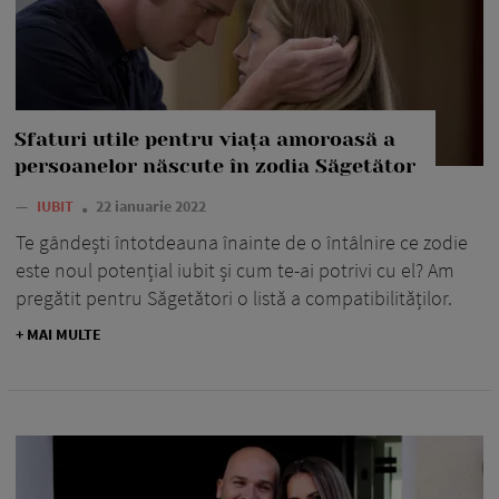
Sfaturi utile pentru viața amoroasă a
persoanelor născute în zodia Săgetător
—
IUBIT
22 ianuarie 2022
Te gândești întotdeauna înainte de o întâlnire ce zodie
este noul potențial iubit și cum te-ai potrivi cu el? Am
pregătit pentru Săgetători o listă a compatibilităților.
+ MAI MULTE