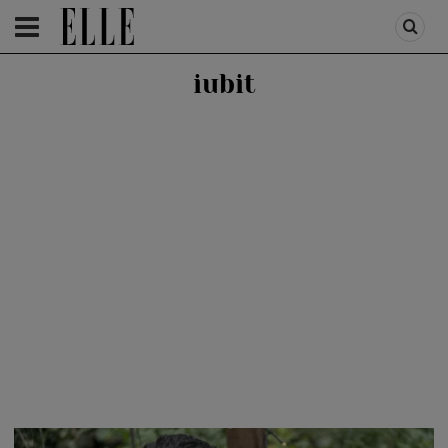
HOMEPAGE
/
LIFESTYLE
/
RELATII SI CUPLU
iubit