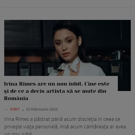
Irina Rimes are un nou iubit. Cine este
și de ce a decis artista să se mute din
România
—
IUBIT
12 februarie 2021
Irina Rimes a păstrat până acum discreția în ceea ce
privește viața personală, însă acum cântăreața ar avea
un nou iubit.