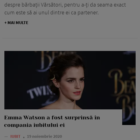
despre bărbații Vărsători, pentru a-ți da seama exact
cum este să ai unul dintre ei ca partener.
+ MAI MULTE
Emma Watson a fost surprinsă în
compania iubitului ei
—
IUBIT
19 noiembrie 2020