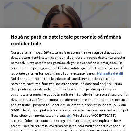
Nouă ne pasă ca datele tale personale să rămână
confidențiale
Noi și partenerii noștri
594
stocăm și/sau accesăm informații pe dispozitivul
dvs., precum identificatorii cookie unici pentru prelucrarea datelor cu caracter
personal. Puteți accepta sau gestiona alegerile dvs. făcând clic mai jos sau în
Cum arăta iubitul din liceu al lui
orice moment, pe pagina cu politica de confidențialitate. Aceste alegeri vor fi
Meghan Markle
raportate partenerilor noștri și nu vă vor afecta navigarea.
Mai multe detalii
Noi si partenerii nostri (retelele de socializare si agentiile de publicitate
—
IUBIT
13 decembrie 2019
partenere, precum si furnizorii nostri de servicii de date analitice) prelucram
date pentru a permite website-ului sa functioneze, pentru a personaliza
Dacă te întrebai cum arăta Meghan Markle în liceu, dar și
continutul si anunturile publicitare afisate in functie de interesele si/sau profilul
cine a fost primul ei iubit, ei bine, acum ai ocazia să vezi
dvs., pentru a va oferi functionalitati aferente retelelor de socializare si pentru a
o fotografie cu ei doi!
analiza traficul pe website. Beneficiati de drepturile prevazute de art. 15-22 din
GDPR in legatura cu prelucrarea datelor cu caracter personal. Aceste drepturi pot
+ MAI MULTE
fi exercitate prin modalitatea indicata
aici
. Prin click pe “ACCEPT TOATE”,
acceptati folosirea tuturor Tehnologiilor de tip Cookie, care implica inclusiv
acceptul dvs. cu privire la stocarea/accesarea informatiilor de catre Vendor-ii cu