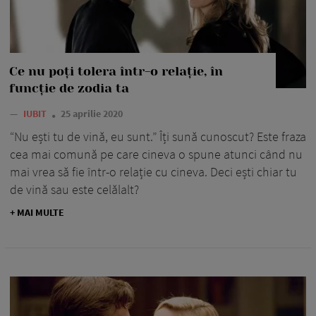
Ce nu poți tolera într-o relație, în
funcție de zodia ta
—
IUBIT
25 aprilie 2020
“Nu ești tu de vină, eu sunt.” Îți sună cunoscut? Este fraza
cea mai comună pe care cineva o spune atunci când nu
mai vrea să fie într-o relație cu cineva. Deci ești chiar tu
de vină sau este celălalt?
+ MAI MULTE