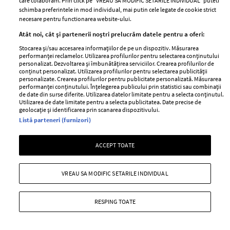
care colaboram. Prin click pe “VREAU SA MODIFIC SETARILE INDIVIDUAL” puteti
schimba preferintele in mod individual, mai putin cele legate de cookie strict
necesare pentru functionarea website-ului.
Atât noi, cât și partenerii noștri prelucrăm datele pentru a oferi:
Stocarea și/sau accesarea informațiilor de pe un dispozitiv. Măsurarea
performanței reclamelor. Utilizarea profilurilor pentru selectarea conținutului
personalizat. Dezvoltarea și îmbunătățirea serviciilor. Crearea profilurilor de
conținut personalizat. Utilizarea profilurilor pentru selectarea publicității
personalizate. Crearea profilurilor pentru publicitate personalizată. Măsurarea
performanței conținutului. Înțelegerea publicului prin statistici sau combinații
de date din surse diferite. Utilizarea datelor limitate pentru a selecta conținutul.
Utilizarea de date limitate pentru a selecta publicitatea. Date precise de
geolocație și identificarea prin scanarea dispozitivului.
Listă parteneri (furnizori)
5 motive pentru care EL se va întoarce
la tine, după ce ți-a frânt inima
ACCEPT TOATE
—
IUBIT
05 octombrie 2018
VREAU SA MODIFIC SETARILE INDIVIDUAL
Cred că și tu ai sperat, măcar o dată, că unul dintre foștii
tăi iubiți se va întoarce la tine, chiar dacă nu mai ești în
contact cu el.
RESPING TOATE
+ MAI MULTE