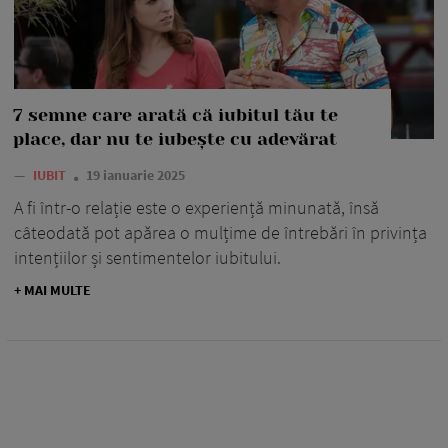
7 semne care arată că iubitul tău te
place, dar nu te iubește cu adevărat
—
IUBIT
19 ianuarie 2025
A fi într-o relație este o experiență minunată, însă
câteodată pot apărea o mulțime de întrebări în privința
intențiilor și sentimentelor iubitului.
+ MAI MULTE