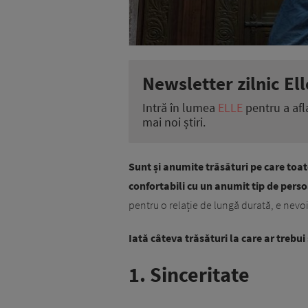
Newsletter zilnic Ell
Intră în lumea
ELLE
pentru a afl
mai noi știri.
Sunt și anumite trăsături pe care toate
confortabili cu un anumit tip de pers
pentru o relație de lungă durată, e nevoie
Iată câteva trăsături la care ar trebui
1. Sinceritate