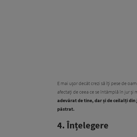
E mai ușor decât crezi să îți pese de oame
afectați de ceea ce se întâmplă în jur și 
adevărat de tine, dar și de ceilalți din 
păstrat.
4. Înțelegere