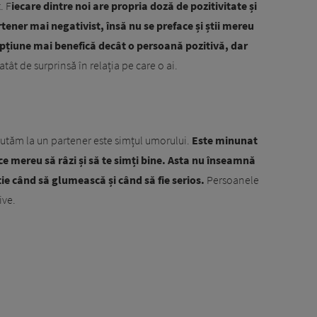
. F
iecare dintre noi are propria doză de pozitivitate și
tener mai negativist, însă nu se preface și știi mereu
opțiune mai benefică decât o persoană pozitivă, dar
atât de surprinsă în relația pe care o ai.
căutăm la un partener este simțul umorului.
Este minunat
ce mereu să râzi și să te simți bine. Asta nu înseamnă
știe când să glumească și când să fie serios.
Persoanele
ive.