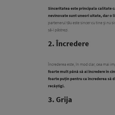
Sinceritatea este principala calitate c
nevinovate sunt uneori uitate, dar o l
partenerul tău este sincer cu tine și nu 
să-l păstrezi.
2. Încredere
Încrederea este, în mod clar, cea mai im
foarte mult până să ai încredere în cin
foarte puțin pentru ca încrederea să di
recâștigi.
3. Grija