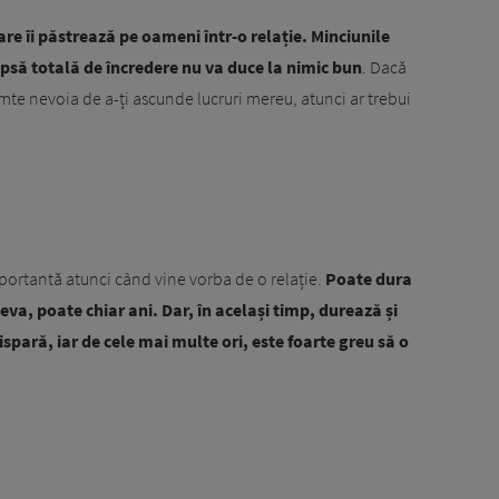
are îi păstrează pe oameni într-o relație. Minciunile
ipsă totală de încredere nu va duce la nimic bun
. Dacă
simte nevoia de a-ți ascunde lucruri mereu, atunci ar trebui
portantă atunci când vine vorba de o relație.
Poate dura
eva, poate chiar ani. Dar, în același timp, durează și
spară, iar de cele mai multe ori, este foarte greu să o