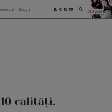
preferată în Google
IULIE 2026
0 calități,