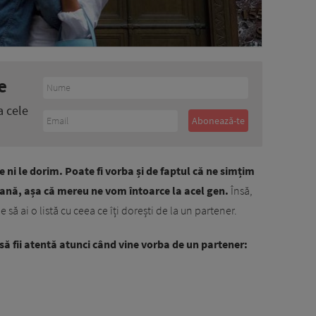
e
a cele
 ni le dorim. Poate fi vorba și de faptul că ne simțim
oană, așa că mereu ne vom întoarce la acel gen.
Însă,
 să ai o listă cu ceea ce îți dorești de la un partener.
 să fii atentă atunci când vine vorba de un partener: