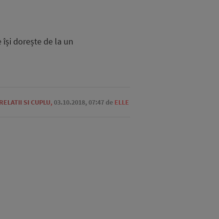
!
 își dorește de la un
RELATII SI CUPLU
,
03.10.2018, 07:47
de
ELLE