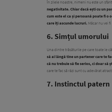
În zilele noastre, nimeni nu este un sfânt
negativitate. Chiar dacă ești cu un par
cum este el ca și persoană poate fi o 
care îți ascunde lucruri.
Măcar nu vei fi 
6. Simțul umorului
Una dintre trăsăturile pe care toate le 
să ai lângă tine un partener care te fa
că nu trebuie să fie serios, ci doar să 
care te fac să râzi sunt cu adevărat atract
7. Instinctul patern