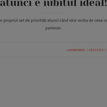
atunci e iubitul ideal
re propriul set de priorități atunci când vine vorba de ceea ce
partener.
—
HOMEPAGE
/
LIFESTYLE
/