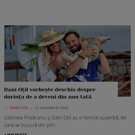
Dani Oțil vorbește deschis despre
dorința de a deveni din nou tată
—
DANI OTIL
17 noiembrie 2022
Gabriela Prisăcariu și Dani Oțil au o familie superbă, de
care se bucură din plin.
+ MAI MULTE