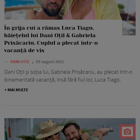
În grija cui a rămas Luca Tiago,
băiețelul lui Dani Oțil & Gabriela
Prisăcariu. Cuplul a plecat într-o
vacanță de vis
—
DANI OTIL
09 august 2022
Dani Oțil și soția lui, Gabriela Prisăcariu, au plecat într-o
binemeritată vacanță, însă fără fiul lor, Luca Tiago.
+ MAI MULTE