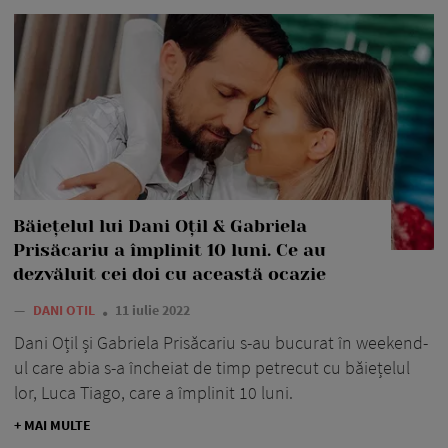
Băiețelul lui Dani Oțil & Gabriela
Prisăcariu a împlinit 10 luni. Ce au
dezvăluit cei doi cu această ocazie
—
DANI OTIL
11 iulie 2022
Dani Oțil și Gabriela Prisăcariu s-au bucurat în weekend-
ul care abia s-a încheiat de timp petrecut cu băiețelul
lor, Luca Tiago, care a împlinit 10 luni.
+ MAI MULTE