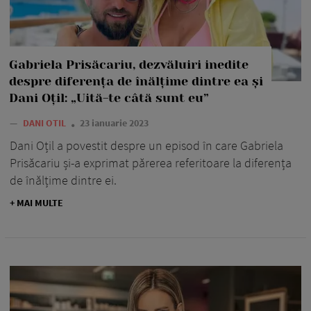
Gabriela Prisăcariu, dezvăluiri inedite
despre diferența de înălțime dintre ea și
Dani Oțil: „Uită-te câtă sunt eu”
—
DANI OTIL
23 ianuarie 2023
Dani Oțil a povestit despre un episod în care Gabriela
Prisăcariu și-a exprimat părerea referitoare la diferența
de înălțime dintre ei.
+ MAI MULTE