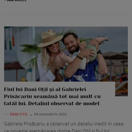
Fiul lui Dani Oțil și al Gabrielei
Prisăcariu seamănă tot mai mult cu
tatăl lui. Detaliul observat de model
—
DANI OTIL
04 noiembrie 2022
Gabriela Prisăcariu a observat un detaliu inedit în ceea
ce privește asemănarea dintre Dani Oțil și fiul lor.