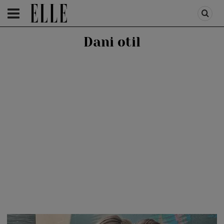
HOMEPAGE
/
PEOPLE
/
STIRI VEDETE
Dani otil