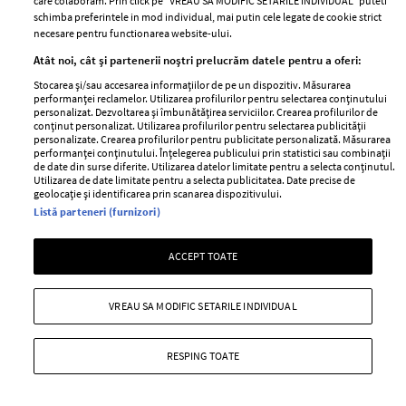
care colaboram. Prin click pe “VREAU SA MODIFIC SETARILE INDIVIDUAL” puteti
+ MAI MULTE
schimba preferintele in mod individual, mai putin cele legate de cookie strict
necesare pentru functionarea website-ului.
Atât noi, cât și partenerii noștri prelucrăm datele pentru a oferi:
Stocarea și/sau accesarea informațiilor de pe un dispozitiv. Măsurarea
performanței reclamelor. Utilizarea profilurilor pentru selectarea conținutului
personalizat. Dezvoltarea și îmbunătățirea serviciilor. Crearea profilurilor de
conținut personalizat. Utilizarea profilurilor pentru selectarea publicității
personalizate. Crearea profilurilor pentru publicitate personalizată. Măsurarea
performanței conținutului. Înțelegerea publicului prin statistici sau combinații
de date din surse diferite. Utilizarea datelor limitate pentru a selecta conținutul.
Utilizarea de date limitate pentru a selecta publicitatea. Date precise de
geolocație și identificarea prin scanarea dispozitivului.
Listă parteneri (furnizori)
ACCEPT TOATE
Gabriela Prisăcariu, reacție dură la
adresa celor care o critică: „Îi rog să fie
VREAU SA MODIFIC SETARILE INDIVIDUAL
mai buni și să lase mesajele
răutăcioase”
RESPING TOATE
—
DANI OTIL
02 mai 2022