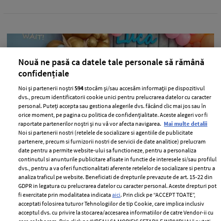
Nouă ne pasă ca datele tale personale să rămână
confidențiale
Noi și partenerii noștri
594
stocăm și/sau accesăm informații pe dispozitivul
dvs., precum identificatorii cookie unici pentru prelucrarea datelor cu caracter
personal. Puteți accepta sau gestiona alegerile dvs. făcând clic mai jos sau în
orice moment, pe pagina cu politica de confidențialitate. Aceste alegeri vor fi
raportate partenerilor noștri și nu vă vor afecta navigarea.
Mai multe detalii
Noi si partenerii nostri (retelele de socializare si agentiile de publicitate
De ce Dani Oțil nu își poate lua fiul în
partenere, precum si furnizorii nostri de servicii de date analitice) prelucram
vacanță: „De trei luni mă chinui, am tot
date pentru a permite website-ului sa functioneze, pentru a personaliza
continutul si anunturile publicitare afisate in functie de interesele si/sau profilul
zis că merge”
dvs., pentru a va oferi functionalitati aferente retelelor de socializare si pentru a
analiza traficul pe website. Beneficiati de drepturile prevazute de art. 15-22 din
—
DANI OTIL
10 iunie 2022
GDPR in legatura cu prelucrarea datelor cu caracter personal. Aceste drepturi pot
Dani Oțil a dezvăluit motivul pentru care nu poate
fi exercitate prin modalitatea indicata
aici
. Prin click pe “ACCEPT TOATE”,
acceptati folosirea tuturor Tehnologiilor de tip Cookie, care implica inclusiv
merge în vacanță cu fiul său.
acceptul dvs. cu privire la stocarea/accesarea informatiilor de catre Vendor-ii cu