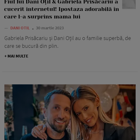
Fiul lui Dani Oțil & Gabriela Prisăcariu a
cucerit internetul! Ipostaza adorabilă în
care l-a surprins mama lui
—
DANI OTIL
30 martie 2023
Gabriela Prisăcariu și Dani Oțil au o familie superbă, de
care se bucură din plin.
+ MAI MULTE