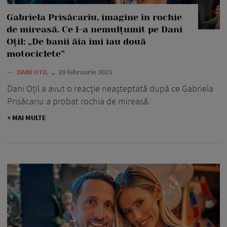
Gabriela Prisăcariu, imagine în rochie
de mireasă. Ce l-a nemulțumit pe Dani
Oțil: „De banii ăia îmi iau două
motociclete”
—
DANI OTIL
20 februarie 2023
Dani Oțil a avut o reacție neașteptată după ce Gabriela
Prisăcariu a probat rochia de mireasă.
+ MAI MULTE