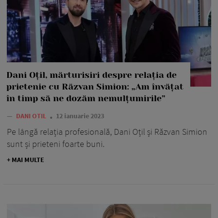
Dani Oțil, mărturisiri despre relația de
prietenie cu Răzvan Simion: „Am învățat
în timp să ne dozăm nemulțumirile”
—
DANI OTIL
12 ianuarie 2023
Pe lângă relația profesională, Dani Oțil și Răzvan Simion
sunt și prieteni foarte buni.
+ MAI MULTE