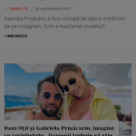
—
DANI OTIL
26 septembrie 2022
Gabriela Prisăcariu a fost criticată de câțiva urmăritori
de pe Instagram. Cum a reacționat modelul?
+ MAI MULTE
Dani Oțil și Gabriela Prisăcariu, imagini
cu verighetele: „Oamenii trebuie să știe