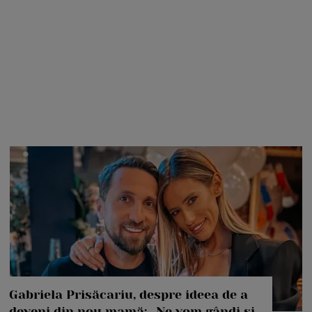
Gabriela Prisăcariu, despre ideea de a
deveni din nou mamă: „Ne vom gândi și