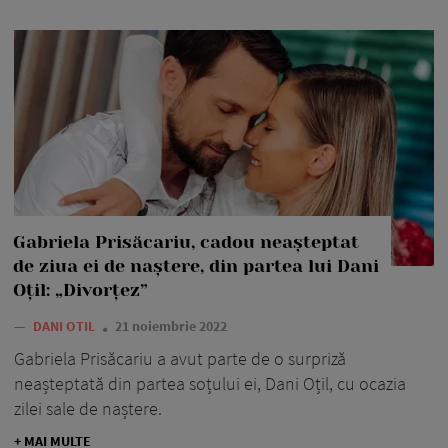
Gabriela Prisăcariu, cadou neașteptat
de ziua ei de naștere, din partea lui Dani
Oțil: „Divorțez”
—
DANI OTIL
21 noiembrie 2022
Gabriela Prisăcariu a avut parte de o surpriză
neașteptată din partea soțului ei, Dani Oțil, cu ocazia
zilei sale de naștere.
+ MAI MULTE