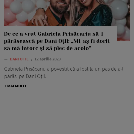
De ce a vrut Gabriela Prisăcariu să-l
părăsească pe Dani Oțil: „Mi-aș fi dorit
să mă întorc și să plec de acolo”
—
DANI OTIL
12 aprilie 2023
Gabriela Prisăcariu a povestit că a fost la un pas de a-l
părăsi pe Dani Oțil.
+ MAI MULTE