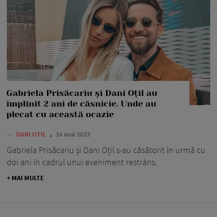
Gabriela Prisăcariu și Dani Oțil au
împlinit 2 ani de căsnicie. Unde au
plecat cu această ocazie
—
DANI OTIL
16 mai 2023
Gabriela Prisăcariu și Dani Oțil s-au căsătorit în urmă cu
doi ani în cadrul unui eveniment restrâns.
+ MAI MULTE